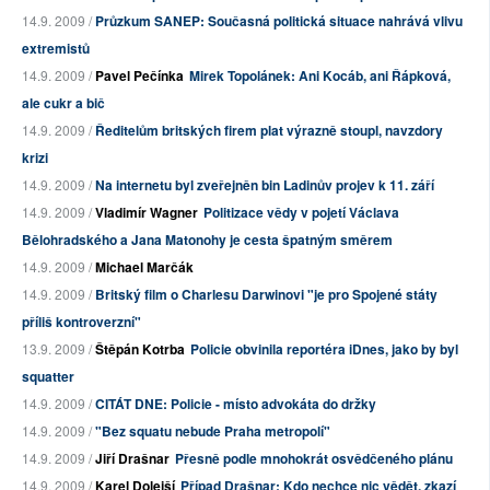
14.9. 2009 /
Průzkum SANEP: Současná politická situace nahrává vlivu
extremistů
14.9. 2009 /
Pavel Pečínka
Mirek Topolánek: Ani Kocáb, ani Řápková,
ale cukr a bič
14.9. 2009 /
Ředitelům britských firem plat výrazně stoupl, navzdory
krizi
14.9. 2009 /
Na internetu byl zveřejněn bin Ladinův projev k 11. září
14.9. 2009 /
Vladimír Wagner
Politizace vědy v pojetí Václava
Bělohradského a Jana Matonohy je cesta špatným směrem
14.9. 2009 /
Michael Marčák
14.9. 2009 /
Britský film o Charlesu Darwinovi "je pro Spojené státy
příliš kontroverzní"
13.9. 2009 /
Štěpán Kotrba
Policie obvinila reportéra iDnes, jako by byl
squatter
14.9. 2009 /
CITÁT DNE: Policie - místo advokáta do držky
14.9. 2009 /
"Bez squatu nebude Praha metropolí"
14.9. 2009 /
Jiří Drašnar
Přesně podle mnohokrát osvědčeného plánu
14.9. 2009 /
Karel Dolejší
Případ Drašnar: Kdo nechce nic vědět, zkazí