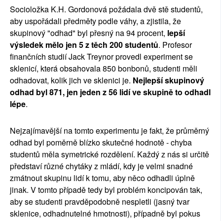
Socioložka K.H. Gordonová požádala dvě stě studentů,
aby uspořádali předměty podle váhy, a zjistila, že
skupinový "odhad" byl přesný na 94 procent,
lepší
výsledek mělo jen 5 z těch 200 studentů
. Profesor
finančních studií Jack Treynor provedl experiment se
sklenicí, která obsahovala 850 bonbonů, studenti měli
odhadovat, kolik jich ve sklenici je.
Nejlepší skupinový
odhad byl 871, jen jeden z 56 lidí ve skupině to odhadl
lépe
.
Nejzajímavější na tomto experimentu je fakt, že průměrný
odhad byl poměrně blízko skutečné hodnotě - chyba
studentů měla symetrické rozdělení. Každý z nás si určitě
představí různé chytáky z mládí, kdy je velmi snadné
zmátnout skupinu lidí k tomu, aby něco odhadli úplně
jinak. V tomto případě tedy byl problém koncipován tak,
aby se studenti pravděpodobně nespletli (jasný tvar
sklenice, odhadnutelné hmotnosti), případně byl pokus