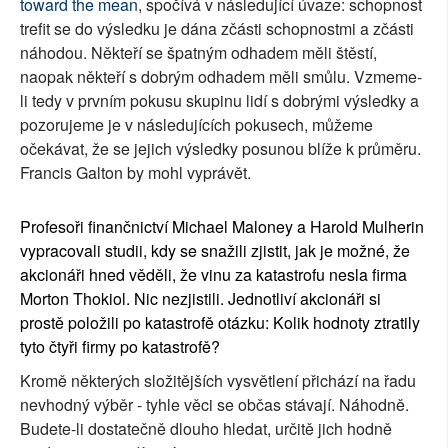
toward the mean
, spočívá v následující úvaze: schopnost
trefit se do výsledku je dána zčásti schopnostmi a zčásti
náhodou. Někteří se špatným odhadem měli štěstí,
naopak někteří s dobrým odhadem měli smůlu. Vzmeme-
li tedy v prvním pokusu skupinu lidí s dobrými výsledky a
pozorujeme je v následujících pokusech, můžeme
očekávat, že se jejich výsledky posunou blíže k průměru.
Francis Galton by mohl vyprávět.
Profesoři finančnictví Michael Maloney a Harold Mulherin
vypracovali studii, kdy se snažili zjistit, jak je možné, že
akcionáři hned věděli, že vinu za katastrofu nesla firma
Morton Thokiol. Nic nezjistili. Jednotliví akcionáři si
prostě položili po katastrofě otázku: Kolik hodnoty ztratily
tyto čtyři firmy po katastrofě?
Kromě některých složitějších vysvětlení přichází na řadu
nevhodný výběr - tyhle věci se občas stávají. Náhodně.
Budete-li dostatečně dlouho hledat, určitě jich hodně