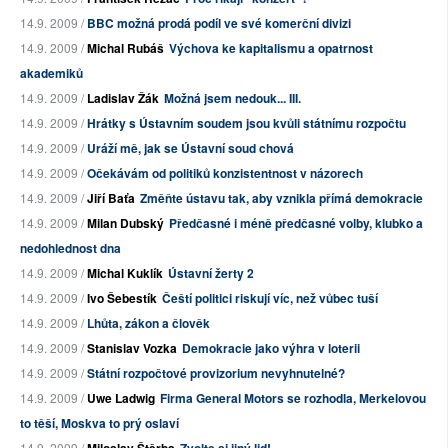
14.9. 2009 /
BBC možná prodá podíl ve své komerční divizi
14.9. 2009 /
Michal Rubáš
Výchova ke kapitalismu a opatrnost
akademiků
14.9. 2009 /
Ladislav Žák
Možná jsem nedouk... III.
14.9. 2009 /
Hrátky s Ústavním soudem jsou kvůli státnímu rozpočtu
14.9. 2009 /
Uráží mě, jak se Ústavní soud chová
14.9. 2009 /
Očekávám od politiků konzistentnost v názorech
14.9. 2009 /
Jiří Baťa
Změňte ústavu tak, aby vznikla přímá demokracie
14.9. 2009 /
Milan Dubský
Předčasné i méně předčasné volby, klubko a
nedohlednost dna
14.9. 2009 /
Michal Kuklík
Ústavní žerty 2
14.9. 2009 /
Ivo Šebestík
Čeští politici riskují víc, než vůbec tuší
14.9. 2009 /
Lhůta, zákon a člověk
14.9. 2009 /
Stanislav Vozka
Demokracie jako výhra v loterii
14.9. 2009 /
Státní rozpočtové provizorium nevyhnutelné?
14.9. 2009 /
Uwe Ladwig
Firma General Motors se rozhodla, Merkelovou
to těší, Moskva to prý oslaví
14.9. 2009 /