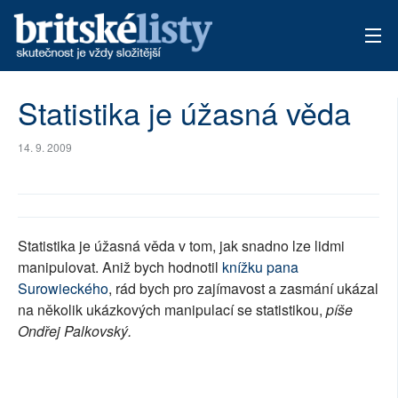
AKTUÁLNÍ VYDÁNÍ
Statistika je úžasná věda
ARCHIV
14. 9. 2009
TÉMATA
AUTOŘI
Statistika je úžasná věda v tom, jak snadno lze lidmi
PŘÍSPĚVKY NA PROVOZ
manipulovat. Aniž bych hodnotil
knížku pana
Surowieckého
, rád bych pro zajímavost a zasmání ukázal
na několik ukázkových manipulací se statistikou,
píše
Ondřej Palkovský.