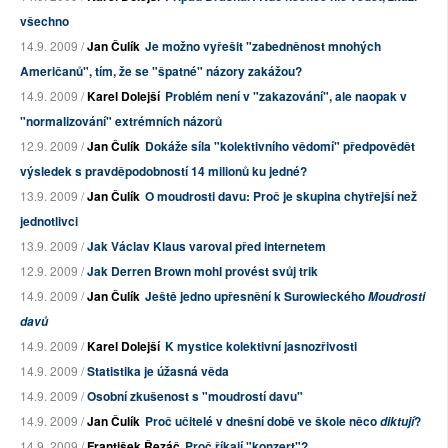
všechno
14.9. 2009 /
Jan Čulík
Je možno vyřešit "zabedněnost mnohých
Američanů", tím, že se "špatné" názory zakážou?
14.9. 2009 /
Karel Dolejší
Problém není v "zakazování", ale naopak v
"normalizování" extrémních názorů
12.9. 2009 /
Jan Čulík
Dokáže síla "kolektivního vědomí" předpovědět
výsledek s pravděpodobností 14 milionů ku jedné?
13.9. 2009 /
Jan Čulík
O moudrosti davu: Proč je skupina chytřejší než
jednotlivci
13.9. 2009 /
Jak Václav Klaus varoval před internetem
12.9. 2009 /
Jak Derren Brown mohl provést svůj trik
14.9. 2009 /
Jan Čulík
Ještě jedno upřesnění k Surowieckého
Moudrosti
davů
14.9. 2009 /
Karel Dolejší
K mystice kolektivní jasnozřivosti
14.9. 2009 /
Statistika je úžasná věda
14.9. 2009 /
Osobní zkušenost s "moudrostí davu"
14.9. 2009 /
Jan Čulík
Proč učitelé v dnešní době ve škole něco
?
diktují
14.9. 2009 /
František Řezáč
Proč říkají "konzert"?