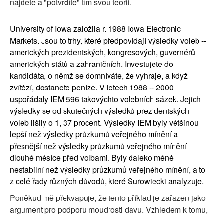
najdete a "potvrdíte" tím svou teorii.
University of Iowa založila r. 1988 Iowa Electronic
Markets. Jsou to trhy, které předpovídají výsledky voleb --
amerických prezidentských, kongresových, guvernérů
amerických států a zahraničních. Investujete do
kandidáta, o němž se domníváte, že vyhraje, a když
zvítězí, dostanete peníze. V letech 1988 -- 2000
uspořádaly IEM 596 takovýchto volebních sázek. Jejich
výsledky se od skutečných výsledků prezidentských
voleb lišily o 1, 37 procent. Výsledky IEM byly většinou
lepší než výsledky průzkumů veřejného mínění a
přesnější než výsledky průzkumů veřejného mínění
dlouhé měsíce před volbami. Byly daleko méně
nestabilní než výsledky průzkumů veřejného mínění, a to
z celé řady různých důvodů, které Surowiecki analyzuje.
Poněkud mě překvapuje, že tento příklad je zařazen jako
argument pro podporu moudrosti davu. Vzhledem k tomu,