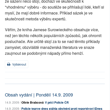
že sázení něco stojí, dochází ve skutečnosti k
"vhodnému" výběru - do soutěže se přihlašují lidé, kteří si
myslí, že mají dobré informace. Příklad sázek je ve
skutečnosti metoda výběru expertů.
Věřím, že kniha Jamese Surowieckého obsahuje více,
než jen těchto několik populárních způsobů, jak ohromit
posluchače. Ale určitě stojí za to se nad těmito příklady
zamyslet, obzvláště manažerská literatura ve snaze
zaujmout se podobnými nápady přímo hemží.
Vytisknout
Obsah vydání | Pondělí 14.9. 2009
14.9. 2009 /
Olivie Brabcová
V péči Policie ČR
14.9. 2009 /
Policie teprve dnes stáhla obvinění proti reportérovi iDnes