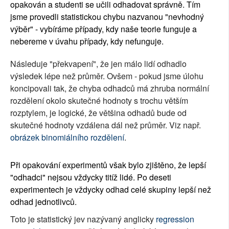
opakován a studenti se učili odhadovat správně. Tím
jsme provedli statistickou chybu nazvanou "nevhodný
výběr" - vybíráme případy, kdy naše teorie funguje a
nebereme v úvahu případy, kdy nefunguje.
Následuje "překvapení", že jen málo lidí odhadlo
výsledek lépe než průměr. Ovšem - pokud jsme úlohu
koncipovali tak, že chyba odhadců má zhruba normální
rozdělení okolo skutečné hodnoty s trochu větším
rozptylem, je logické, že většina odhadů bude od
skutečné hodnoty vzdálena dál než průměr. Viz např.
obrázek binomiálního rozdělení
.
Při opakování experimentů však bylo zjištěno, že lepší
"odhadci" nejsou vždycky titíž lidé. Po deseti
experimentech je vždycky odhad celé skupiny lepší než
odhad jednotlivců.
Toto je statistický jev nazývaný anglicky
regression