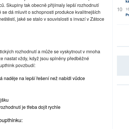
ka
vců. Skupiny tak obecně přijímaly lepší rozhodnutí
16
se dá mluvit o schopnosti produkce kvalitnejších
P
štěstí, jaké se stalo v souvislosti s invazí v Zátoce
tických rozhodnutí a může se vyskytnout v mnoha
že nastat vždy, když jsou splněny předběžné
upthink povzbudí:
ká naděje na lepší řešení než nabídl vůdce
ějšku
ozhodnutí je třeba dojít rychle
upthinku: