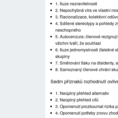
1. Iluze nezranitelnosti
2. Nepochybná víra ve vlastní mo
3. Racionalizace, kolektivní odů
4. Sdílené stereotypy a pohledy 
neschopného
5. Autocenzura; členové rezignují 
všichni tváří, že souhlasí
6. Iluze jednomyslnosti (falešné 
skupiny
7. Směrování tlaku na disidenty, a
8. Samozvaný členové chrání sku
Sedm příznaků rozhodnutí ovli
1. Neúplný přehled alternativ
2. Neúplný přehled cílů
3. Opomenutí prozkoumat rizika 
4. Opomenutí potřeby znovu zhodn