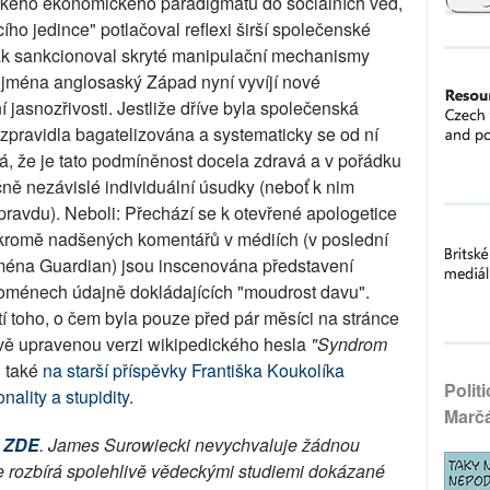
asického ekonomického paradigmatu do sociálních věd,
ího jedince" potlačoval reflexi širší společenské
ak sankcionoval skryté manipulační mechanismy
zejména anglosaský Západ nyní vyvíjí nové
 jasnozřivosti. Jestliže dříve byla společenská
zpravidla bagatelizována a systematicky se od ní
á, že je tato podmíněnost docela zdravá a v pořádku
čně nezávislé individuální úsudky (neboť k nim
pravdu). Neboli: Přechází se k otevřené apologetice
ž kromě nadšených komentářů v médiích (v poslední
ejména Guardian) jsou inscenována představení
enoménech údajně dokládajících "moudrost davu".
tí toho, o čem byla pouze před pár měsíci na stránce
ově upravenou verzi wikipedického hesla
"Syndrom
i také
na starší příspěvky Františka Koukolíka
Polit
ality a stupidity
.
Marč
ZDE
. James Surowiecki nevychvaluje žádnou
ale rozbírá spolehlivě vědeckými studiemi dokázané