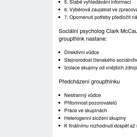
5. Slabé vyhledávání informací
6. Výběrová zaujatost ve zpracov
7. Opomenutí potřeby předložit n
Sociální psycholog Clark McCaul
groupthink nastane:
Direktivní vůdce
Stejnorodost členského sociálníh
Izolace skupiny od vnějších zdroj
Předcházení groupthinku
Nestranný vůdce
Přítomnost pozorovatelů
Práce ve skupinách
Heterogenní složení skupiny
K finálnímu rozhodnutí dospět až 