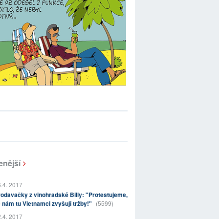
enější
.4. 2017
odavačky z vinohradské Billy: "Protestujeme,
 nám tu Vietnamci zvyšují tržby!"
(5599)
.4. 2017