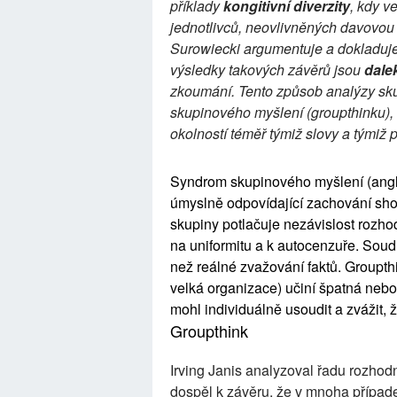
příklady
kongitivní diverzity
, kdy v
jednotlivců, neovlivněných davovou h
Surowiecki argumentuje a dokladuje
výsledky takových závěrů jsou
dale
zkoumání. Tento způsob analýzy sku
skupinového myšlení (groupthinku), k
okolností téměř týmiž slovy a týmiž p
Syndrom skupinového myšlení (angli
úmyslně odpovídající zachování sh
skupiny potlačuje nezávislost rozho
na uniformitu a k autocenzuře. Soudr
než reálné zvažování faktů. Groupth
velká organizace) učiní špatná nebo
mohl individuálně usoudit a zvážit,
Groupthink
Irving Janis analyzoval řadu rozhodn
dospěl k závěru, že v mnoha případ