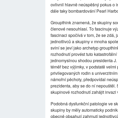
ovlivnil hlavně neúspěšný pokus o i
dále taky bombardování Pearl Harb
Groupthink znamená, že skupiny souh
členové nesouhlasí. To fascinuje vý
fascinaci spočívá v tom, že se zdá, 
jednotlivců a skupiny v mnoha spol
sviní se jeví jako archetyp groupth
rozhodnutí provést tuto katastrofální
jednomyslnou shodou presidenta J. F
téměř bez výjimky, v podstatě velmi 
privilegovaných rodin s univerzitním
námořní pěchoty, předpovídal neúspě
prezidenta, aby se do ní nepouštěl
skupinové rozhodnutí zahájit invazi
Podobná dysfunkční patologie ve s
skupiny by měly automaticky podnika
obecně obsahují zahrnutí jednotli