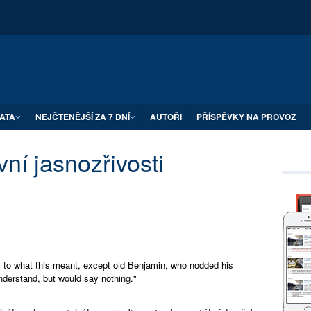
ATA
NEJČTENĚJŠÍ ZA 7 DNÍ
AUTOŘI
PŘÍSPĚVKY NA PROVOZ
vní jasnozřivosti
s to what this meant, except old Benjamin, who nodded his
nderstand, but would say nothing."