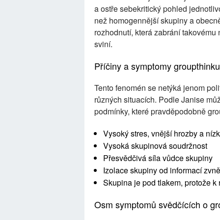
a ostře sebekritický pohled jednotli
než homogennější skupiny a obecně 
rozhodnutí, která zabrání takovému ne
sviní.
Příčiny a symptomy groupthinku
Tento fenomén se netýká jenom poli
různých situacích. Podle Janise mů
podmínky, které pravděpodobně gro
Vysoký stres, vnější hrozby a níz
Vysoká skupinová soudržnost
Přesvědčivá síla vůdce skupiny
Izolace skupiny od informací zvn
Skupina je pod tlakem, protože k r
Osm symptomů svědčících o gro