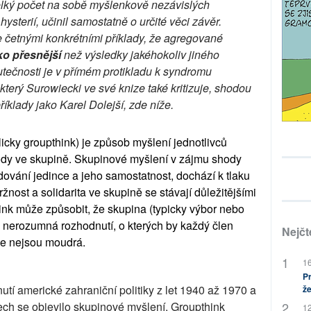
elký počet na sobě myšlenkově nezávislých
ysterií, učinil samostatně o určité věci závěr.
 četnými konkrétními příklady, že agregované
ko přesnější
než výsledky jakéhokoliv jiného
tečnosti je v přímém protikladu k syndromu
terý Surowiecki ve své knize také kritizuje, shodou
říklady jako Karel Dolejší, zde níže.
cky groupthink) je způsob myšlení jednotlivců
ody ve skupině. Skupinové myšlení v zájmu shody
dování jedince a jeho samostatnost, dochází k tlaku
žnost a solidarita ve skupině se stávají důležitějšími
ink může způsobit, že skupina (typicky výbor nebo
 nerozumná rozhodnutí, o kterých by každý člen
Nejčt
 že nejsou moudrá.
16
Pr
utí americké zahraniční politiky z let 1940 až 1970 a
že
ech se objevilo skupinové myšlení. Groupthink
12