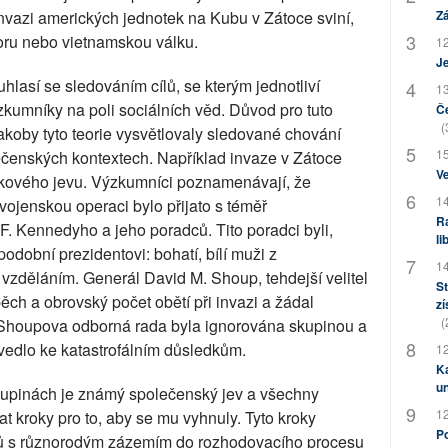
nvazi amerických jednotek na Kubu v Zátoce sviní,
Zá
oru nebo vietnamskou válku.
12
J
lasí se sledováním cílů, se kterým jednotliví
13
zkumníky na poli sociálních věd. Důvod pro tuto
Če
(
jakoby tyto teorie vysvětlovaly sledované chování
15
ečenských kontextech. Například invaze v Zátoce
Ve
inkového jevu. Výzkumníci poznamenávají, že
14
 vojenskou operaci bylo přijato s téměř
Ra
. Kennedyho a jeho poradců. Tito poradci byli,
li
podobní prezidentovi: bohatí, bílí muži z
14
 vzděláním. Generál David M. Shoup, tehdejší velitel
St
ch a obrovský počet obětí při invazi a žádal
zí
(
. Shoupova odborná rada byla ignorována skupinou a
 vedlo ke katastrofálním důsledkům.
12
Ka
u
kupinách je známý společenský jev a všechny
12
t kroky pro to, aby se mu vyhnuly. Tyto kroky
Po
vců s různorodým zázemím do rozhodovacího procesu