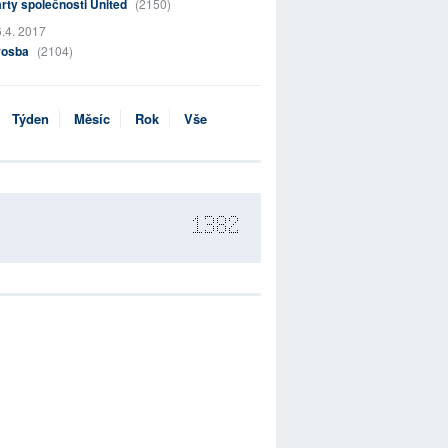
rty společnosti United
(2150)
.4. 2017
rosba
(2104)
Týden
Měsíc
Rok
Vše
1382