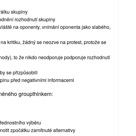
rálku skupiny
vodnění rozhodnutí skupiny
zvláště na oponenty, vnímání oponenta jako slabého,
na kritiku, žádný se neozve na protest, protože se
shody), to že nikdo neodporuje podporuje rozhodnutí
by se přizpůsobili
pinu před negativními informacemi
vněného groupthinkem:
přednostního výběru
otit zpočátku zamítnuté alternativy