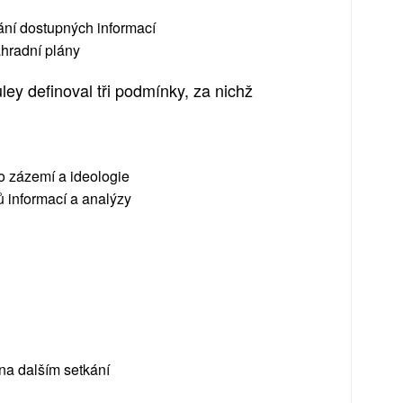
ání dostupných informací
áhradní plány
ey definoval tři podmínky, za nichž
o zázemí a ideologie
ů informací a analýzy
na dalším setkání