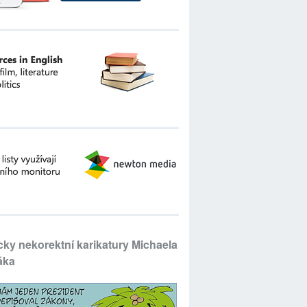
icky nekorektní karikatury Michaela
áka