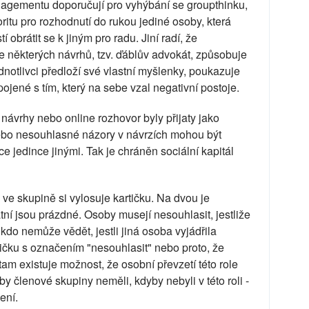
agementu doporučují pro vyhýbání se groupthinku,
ritu pro rozhodnutí do rukou jediné osoby, která
obrátit se k jiným pro radu. Jiní radí, že
rce některých návrhů, tzv. ďáblův advokát, způsobuje
dnotlivci předloží své vlastní myšlenky, poukazuje
ojené s tím, který na sebe vzal negativní postoje.
ávrhy nebo online rozhovor byly přijaty jako
nebo nesouhlasné názory v návrzích mohou být
e jedince jinými. Tak je chráněn sociální kapitál
 ve skupině si vylosuje kartičku. Na dvou je
tní jsou prázdné. Osoby musejí nesouhlasit, jestliže
nikdo nemůže vědět, jestli jiná osoba vyjádřila
tičku s označením "nesouhlasit" nebo proto, že
tam existuje možnost, že osobní převzetí této role
y členové skupiny neměli, kdyby nebyli v této roli -
ení.