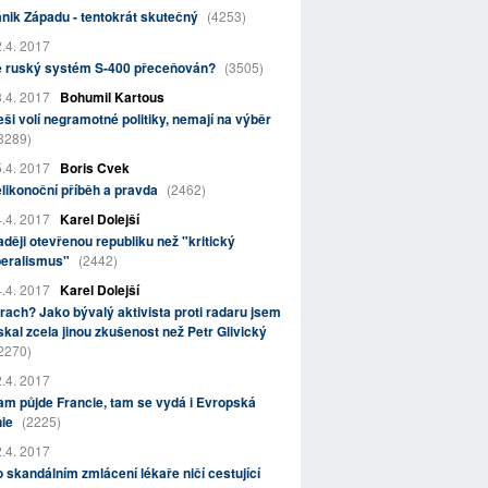
nik Západu - tentokrát skutečný
(4253)
.4. 2017
e ruský systém S-400 přeceňován?
(3505)
.4. 2017
Bohumil Kartous
ši volí negramotné politiky, nemají na výběr
3289)
.4. 2017
Boris Cvek
likonoční příběh a pravda
(2462)
.4. 2017
Karel Dolejší
ději otevřenou republiku než "kritický
beralismus"
(2442)
.4. 2017
Karel Dolejší
rach? Jako bývalý aktivista proti radaru jsem
skal zcela jinou zkušenost než Petr Glivický
2270)
.4. 2017
m půjde Francie, tam se vydá i Evropská
nie
(2225)
.4. 2017
 skandálním zmlácení lékaře ničí cestující