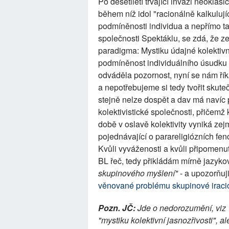
Po desetiletí trvající invazi neokl
během níž idol "racionálně kalkulujíc
podmíněnosti individua a nepřímo t
společnosti Spektáklu, se zdá, že 
paradigma: Mystiku údajné kolektivní
podmíněnost individuálního úsudku 
odváděla pozornost, nyní se nám řík
a nepotřebujeme si tedy tvořit skute
stejně nelze dospět a dav má navíc 
kolektivistické společnosti, přičem
době v oslavě kolektivity vyniká z
pojednávající o parareligiózních f
Kvůli vyváženosti a kvůli připomenu
BL řeč, tedy přikládám mírně jazyk
skupinového myšlení"
- a upozorňuj
věnované problému skupinové iracion
Pozn. JČ:
Jde o nedorozumění, viz
"mystiku kolektivní jasnozřivosti", 