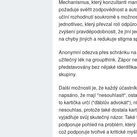
Mechanismus, který konzultanti man
požaduje svěřit zodpovědnost a auto
učiní rozhodnutí soukromě s možností 
jednotlivec, který převzal roli odpů
zvýšení pravděpodobnosti, že jiní je
na chyby jiných a redukuje stigma sp
Anonymní odezva přes schránku na n
užitečný lék na groupthink. Zápor 
představovány bez nějaké identifikac
skupiny.
Další možností je, že každý účastník
napsáno, že mají "nesouhlasit", osta
to kartička určí ("ďáblův advokát"), 
nesouhlas, protože také dostala kar
vyjadřuje svůj skutečný názor. Také 
podporuje pohled na problém, který b
což podporuje tvořivé a kritické myšl