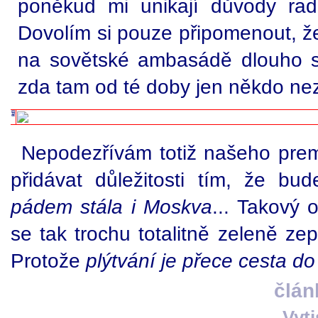
poněkud mi unikají důvody rado
Dovolím si pouze připomenout, že
na sovětské ambasádě dlouho sví
zda tam od té doby jen někdo n
Nepodezřívám totiž našeho premi
přidávat důležitosti tím, že bu
pádem stála i Moskva
... Takový 
se tak trochu totalitně zeleně ze
Protože
plýtvání je přece cesta do
člán
Vyt