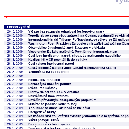
Obsah vydání
26. 3. 2009
V Gaze bez rozmyslu odpaloval fosforové granáty
26. 3. 2009
Topolánek po svém pádu zaútočil na Obamu, v zahraničí to vidí ja
26. 3. 2009
International Herald Tribune: Po Topolánkově výlevu se EU usilov
26. 3. 2009
Washington Post: Prezident Evropské unie zuřivě zaútočil na Oba
26. 3. 2009
Obamobijce štrasburský aneb Ztraceno v překladu
26. 3. 2009
Vícepremiér lže jako malé dítě. Premiér trpí herostratizmem
26. 3. 2009
Češi jsou inteligentní národ, škoda, že mají smůlu na politiky
26. 3. 2009
Kvalitní lidi v ČR nechtějí jít do politiky
26. 3. 2009
Češi nejsou inteligentní národ
26. 3. 2009
Český politický kabaret aneb Čekání na kouzelníka Klause
26. 3. 2009
Vzpomínka na budoucnost
26. 3. 2009
26. 3. 2009
Politika bez strategie
26. 3. 2009
Beznadějná finanční politika
26. 3. 2009
Světlo Pod kaštany
26. 3. 2009
Fronty. Na set-top-box. V Americe !
26. 3. 2009
Neuvěřitelná moc internetu
26. 3. 2009
Nevěřím převratným energetickým projektům
26. 3. 2009
Musíme se podívat, kolik to stojí
26. 3. 2009
Ano, bude to drahé, ale nedá se nic dělat
26. 3. 2009
Energetické bludy
26. 3. 2009
Na každou složitou otázku existuje jednoduchá a nesprávná odp
26. 3. 2009
Vládu potopil Bursík
26. 3. 2009
Prezident nás z krize vyvede
26. 3. 2009
Současnost a budoucnost ruských ponorek