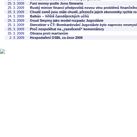
25. 3. 2009
Fast money
podle Jona Stewarta
25. 3. 2009
Ruský ministr financí předpovídá novou vlnu problémů finančníh
25. 3. 2009
Chudé země jsou stále chudé, přestože jejich ekonomiky rychle ro
24. 3. 2009
Balkán -- hřiště čarodějnických učňů
25. 3. 2009
Osud Smyrny jako model rozpadu Jugoslávie
25. 3. 2009
Dienstbier v ČT: Bombardování Jugoslávie bylo naprosto nesmys
25. 3. 2009
Proč nespoléhat na „zasvěcené“ komentátory
25. 3. 2009
Obrana proti marťanům
2. 3. 2009
Hospodaření OSBL za únor 2009