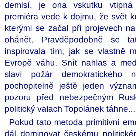
demisí, je ona vskutku vtipná
premiéra vede k dojmu, že svět k
kterými se začal při projevech na
ohánět. Pravděpodobně se ta
inspirovala tím, jak se vlastně 
Evropě váhu. Snít nahlas a med
slaví požár demokratického
pochopitelně ještě jeden význa
pozoru před nebezpečným Rusk
politický valach Topolánek táhne...
Pokud tato metoda primitivní em
dál dominovat českému politickém