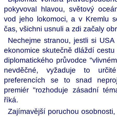
pokyvoval hlavou, světový oceá
vod jeho lokomoci, a v Kremlu s
čas, všichni usnuli a zdi začaly o
Nechejme stranou, jestli si US
ekonomice skutečně dláždí cestu d
diplomatického průvodce "vlivnému
nevděčné, vyžaduje to určit
preferencích se to snad nepro
premiér "rozhoduje zásadní téma
říká.
Zajímavější poruchou osobnosti