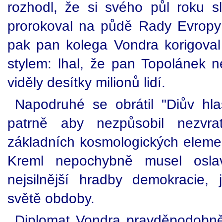
rozhodl, že si svého půl roku sl
prorokoval na půdě Rady Evropy
pak pan kolega Vondra korigoval
stylem: lhal, že pan Topolánek 
viděly desítky milionů lidí.
Napodruhé se obrátil "Diův hl
patrně aby nezpůsobil nezvra
základních kosmologických eleme
Kreml nepochybně musel oslav
nejsilnější hradby demokracie
světě obdoby.
Diplomat Vondra pravděpodobně 