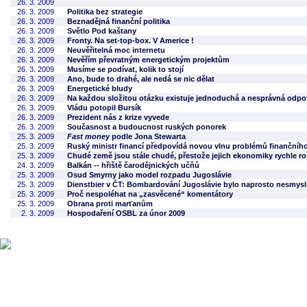
26. 3. 2009
26. 3. 2009
Politika bez strategie
26. 3. 2009
Beznadějná finanční politika
26. 3. 2009
Světlo Pod kaštany
26. 3. 2009
Fronty. Na set-top-box. V Americe !
26. 3. 2009
Neuvěřitelná moc internetu
26. 3. 2009
Nevěřím převratným energetickým projektům
26. 3. 2009
Musíme se podívat, kolik to stojí
26. 3. 2009
Ano, bude to drahé, ale nedá se nic dělat
26. 3. 2009
Energetické bludy
26. 3. 2009
Na každou složitou otázku existuje jednoduchá a nesprávná odp
26. 3. 2009
Vládu potopil Bursík
26. 3. 2009
Prezident nás z krize vyvede
26. 3. 2009
Současnost a budoucnost ruských ponorek
25. 3. 2009
Fast money
podle Jona Stewarta
25. 3. 2009
Ruský ministr financí předpovídá novou vlnu problémů finančníh
25. 3. 2009
Chudé země jsou stále chudé, přestože jejich ekonomiky rychle ro
24. 3. 2009
Balkán -- hřiště čarodějnických učňů
25. 3. 2009
Osud Smyrny jako model rozpadu Jugoslávie
25. 3. 2009
Dienstbier v ČT: Bombardování Jugoslávie bylo naprosto nesmys
25. 3. 2009
Proč nespoléhat na „zasvěcené“ komentátory
25. 3. 2009
Obrana proti marťanům
2. 3. 2009
Hospodaření OSBL za únor 2009