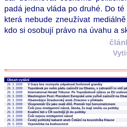
padá jedna vláda po druhé. Do té 
která nebude zneužívat mediálně 
kdo si osobují právo na úvahu a s
člán
Vyt
Obsah vydání
26. 3. 2009
V Gaze bez rozmyslu odpaloval fosforové granáty
26. 3. 2009
Topolánek po svém pádu zaútočil na Obamu, v zahraničí to vidí ja
26. 3. 2009
International Herald Tribune: Po Topolánkově výlevu se EU usilov
26. 3. 2009
Washington Post: Prezident Evropské unie zuřivě zaútočil na Oba
26. 3. 2009
Obamobijce štrasburský aneb Ztraceno v překladu
26. 3. 2009
Vícepremiér lže jako malé dítě. Premiér trpí herostratizmem
26. 3. 2009
Češi jsou inteligentní národ, škoda, že mají smůlu na politiky
26. 3. 2009
Kvalitní lidi v ČR nechtějí jít do politiky
26. 3. 2009
Češi nejsou inteligentní národ
26. 3. 2009
Český politický kabaret aneb Čekání na kouzelníka Klause
26. 3. 2009
Vzpomínka na budoucnost