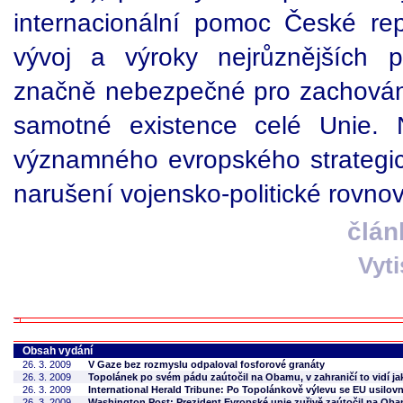
internacionální pomoc České repub
vývoj a výroky nejrůznějších p
značně nebezpečné pro zachován
samotné existence celé Unie. 
významného evropského strategi
narušení vojensko-politické rovno
člán
Vyt
Obsah vydání
26. 3. 2009
V Gaze bez rozmyslu odpaloval fosforové granáty
26. 3. 2009
Topolánek po svém pádu zaútočil na Obamu, v zahraničí to vidí ja
26. 3. 2009
International Herald Tribune: Po Topolánkově výlevu se EU usilov
26. 3. 2009
Washington Post: Prezident Evropské unie zuřivě zaútočil na Oba