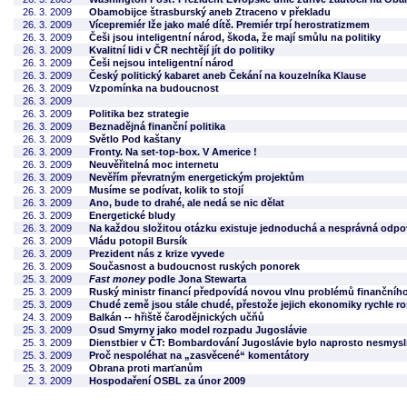
26. 3. 2009
Obamobijce štrasburský aneb Ztraceno v překladu
26. 3. 2009
Vícepremiér lže jako malé dítě. Premiér trpí herostratizmem
26. 3. 2009
Češi jsou inteligentní národ, škoda, že mají smůlu na politiky
26. 3. 2009
Kvalitní lidi v ČR nechtějí jít do politiky
26. 3. 2009
Češi nejsou inteligentní národ
26. 3. 2009
Český politický kabaret aneb Čekání na kouzelníka Klause
26. 3. 2009
Vzpomínka na budoucnost
26. 3. 2009
26. 3. 2009
Politika bez strategie
26. 3. 2009
Beznadějná finanční politika
26. 3. 2009
Světlo Pod kaštany
26. 3. 2009
Fronty. Na set-top-box. V Americe !
26. 3. 2009
Neuvěřitelná moc internetu
26. 3. 2009
Nevěřím převratným energetickým projektům
26. 3. 2009
Musíme se podívat, kolik to stojí
26. 3. 2009
Ano, bude to drahé, ale nedá se nic dělat
26. 3. 2009
Energetické bludy
26. 3. 2009
Na každou složitou otázku existuje jednoduchá a nesprávná odp
26. 3. 2009
Vládu potopil Bursík
26. 3. 2009
Prezident nás z krize vyvede
26. 3. 2009
Současnost a budoucnost ruských ponorek
25. 3. 2009
Fast money
podle Jona Stewarta
25. 3. 2009
Ruský ministr financí předpovídá novou vlnu problémů finančníh
25. 3. 2009
Chudé země jsou stále chudé, přestože jejich ekonomiky rychle ro
24. 3. 2009
Balkán -- hřiště čarodějnických učňů
25. 3. 2009
Osud Smyrny jako model rozpadu Jugoslávie
25. 3. 2009
Dienstbier v ČT: Bombardování Jugoslávie bylo naprosto nesmys
25. 3. 2009
Proč nespoléhat na „zasvěcené“ komentátory
25. 3. 2009
Obrana proti marťanům
2. 3. 2009
Hospodaření OSBL za únor 2009