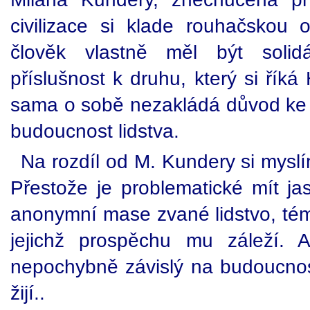
civilizace si klade rouhačskou o
člověk vlastně měl být solid
příslušnost k druhu, který si řík
sama o sobě nezakládá důvod ke z
budoucnost lidstva.
Na rozdíl od M. Kundery si myslí
Přestože je problematické mít jas
anonymní mase zvané lidstvo, témě
jejichž prospěchu mu záleží. A
nepochybně závislý na budoucnost
žijí..