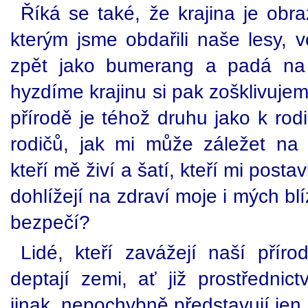
Říká se také, že krajina je obr
kterým jsme obdařili naše lesy, 
zpět jako bumerang a padá na 
hyzdíme krajinu si pak zošklivuje
přírodě je téhož druhu jako k rod
rodičů, jak mi může záležet na
kteří mě živí a šatí, kteří mi postav
dohlížejí na zdraví moje i mých bl
bezpečí?
Lidé, kteří zavážejí naší přír
deptají zemi, ať již prostřednic
jinak, nepochybně představují jen