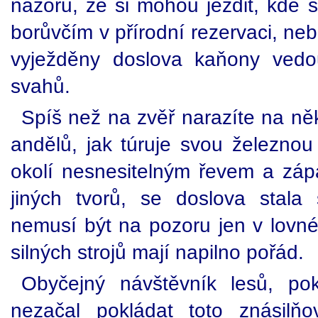
názoru, že si mohou jezdit, kde 
borůvčím v přírodní rezervaci, neb
vyježděny doslova kaňony vedou
svahů.
Spíš než na zvěř narazíte na ně
andělů, jak túruje svou železnou
okolí nesnesitelným řevem a záp
jiných tvorů, se doslova stala
nemusí být na pozoru jen v lovné
silných strojů mají napilno pořád.
Obyčejný návštěvník lesů, po
nezačal pokládat toto znásilňo