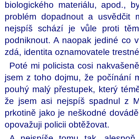
biologického materiálu, apod., b
problém dopadnout a usvědčit 
nejspíš schází je vůle proti t
podniknout. A naopak jediné co vá
zdá, identita oznamovatele trestné
Poté mi policista cosi nakvašeně
jsem z toho dojmu, že počínání m
pouhý malý přestupek, který témě
že jsem asi nejspíš spadnul z M
prkotině jako je neškodné dovádě
opovažuji policii obtěžovat.
A nejspíše tomu tak, alespoň