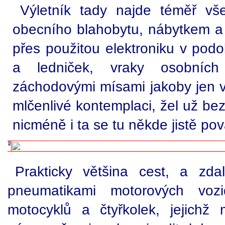
Výletník tady najde téměř vše
obecního blahobytu, nábytkem a 
přes použitou elektroniku v pod
a ledniček, vraky osobníc
záchodovými mísami jakoby jen vy
mlčenlivé kontemplaci, žel už bez
nicméně i ta se tu někde jistě pova
Prakticky většina cest, a zda
pneumatikami motorových vozid
motocyklů a čtyřkolek, jejichž 