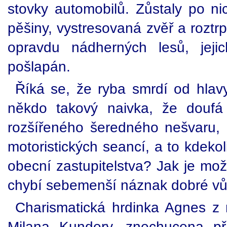
stovky automobilů. Zůstaly po n
pěšiny, vystresovaná zvěř a roztr
opravdu nádherných lesů, jeji
pošlapán.
Říká se, že ryba smrdí od hlav
někdo takový naivka, že doufá
rozšířeného šeredného nešvaru, 
motoristických seancí, a to kdekol
obecní zastupitelstva? Jak je mo
chybí sebemenší náznak dobré vů
Charismatická hrdinka Agnes z
Milana Kundery, znechucena pří