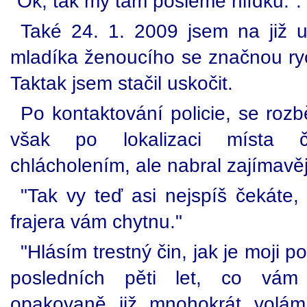
"Ok, tak my tam pošleme hlídku.".
Také 24. 1. 2009 jsem na již 
mladíka ženoucího se značnou ryc
Taktak jsem stačil uskočit.
Po kontaktování policie, se rozb
však po lokalizaci místa č
chlácholením, ale nabral zajímavěj
"Tak vy teď asi nejspíš čekáte,
frajera vám chytnu."
"Hlásím trestný čin, jak je moji p
posledních pěti let, co vám 
opakovaně již mnohokrát volám