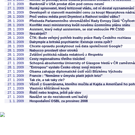
27. 1. 2009
Bankrotář v USA prodat dům pod cenou nesmí
27. 1. 2009
Ruský spisovatel, který kritizoval vládu, od ní dostal vyznamenání
28. 1. 2009
Developeři si stanovili maximální cenu za koupi Masarykova nádra
28. 1. 2009
Proč vedou média proti Drymlovi a Rathovi totální válku?
28. 1. 2009
Předseda Parlamentního shromáždění Rady Evropy žádá "Čtyřicet
28. 1. 2009
Konflikt mezi ministerstvy kvůli novému územnímu plánu státu
28. 1. 2009
Asistent, který nebyl asistentem, se stal vedoucím PR ČSSD
28. 1. 2009
Nezabiješ?
28. 1. 2009
ČTK: Bude veřejný pohřeb kvality práce Rady Českého rozhlasu
28. 1. 2009
Dalrymple a britská psychiatrie: Existuje cesta zpět?
28. 1. 2009
Chcete opravdu poskytnout svá data společnosti Google?
28. 1. 2009
Nabucco proslavil sbor otroků
28. 1. 2009
Zvláštní politická nálada redaktorů z
Respektu
28. 1. 2009
Cesty regionalismu třetího tisíciletí
27. 1. 2009
Schopná absolventka University of Glasgow hledá v ČR zaměstnání
28. 1. 2009
"Entropou" vyslalo Česko obraz svojí mizerie
27. 1. 2009
Obama zahajuje diplomatické úsilí vůči Blízkému Východu
27. 1. 2009
Francie : "Nemáme v úmyslu platit jejich krizi"
27. 1. 2009
Tak zle, a tak taky zle?
27. 1. 2009
Vězeň z Guantánama, kterého mučila al Kajda a Američané ho pohř
27. 1. 2009
Vlastníci křišťálové koule
27. 1. 2009
Řidič nebo krajina, ještě pár slov
27. 1. 2009
Navážet se do neziskovek umí každý
1. 1. 2009
Hospodaření OSBL za prosinec 2008