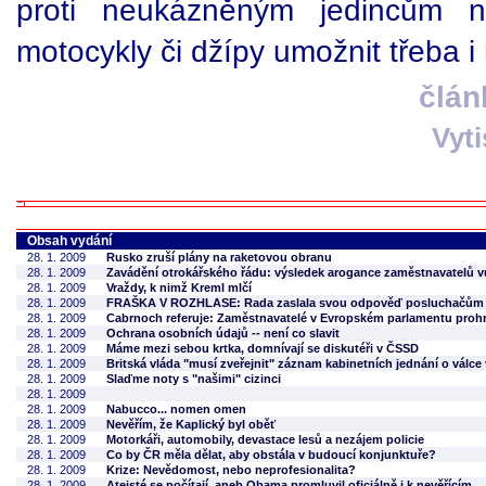
proti neukázněným jedincům n
motocykly či džípy umožnit třeba i
člán
Vyt
Obsah vydání
28. 1. 2009
Rusko zruší plány na raketovou obranu
28. 1. 2009
Zavádění otrokářského řádu: výsledek arogance zaměstnavatelů v
28. 1. 2009
Vraždy, k nimž Kreml mlčí
28. 1. 2009
FRAŠKA V ROZHLASE: Rada zaslala svou odpověď posluchačům dř
28. 1. 2009
Cabrnoch referuje: Zaměstnavatelé v Evropském parlamentu prohr
28. 1. 2009
Ochrana osobních údajů -- není co slavit
28. 1. 2009
Máme mezi sebou krtka, domnívají se diskutéři v ČSSD
28. 1. 2009
Britská vláda "musí zveřejnit" záznam kabinetních jednání o válce 
28. 1. 2009
Slaďme noty s "našimi" cizinci
28. 1. 2009
28. 1. 2009
Nabucco... nomen omen
28. 1. 2009
Nevěřím, že Kaplický byl oběť
28. 1. 2009
Motorkáři, automobily, devastace lesů a nezájem policie
28. 1. 2009
Co by ČR měla dělat, aby obstála v budoucí konjunktuře?
28. 1. 2009
Krize: Nevědomost, nebo neprofesionalita?
28. 1. 2009
Ateisté se počítají, aneb Obama promluvil oficiálně i k nevěřícím