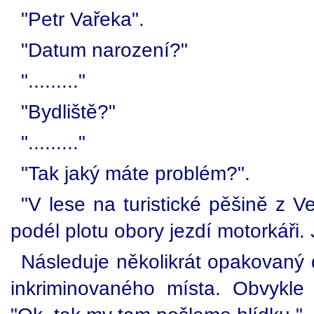
"Petr Vařeka".
"Datum narození?"
"........."
"Bydliště?"
"........."
"Tak jaký máte problém?".
"V lese na turistické pěšině z 
podél plotu obory jezdí motorkáři. 
Následuje několikrát opakovaný 
inkriminovaného místa. Obvykle 