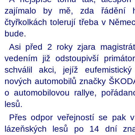
zajímalo by mě, zda řádění h
čtyřkolkách tolerují třeba v Něme
bude.
Asi před 2 roky zjara magistr
vedením již odstoupivší primáto
schválil akci, jejíž eufemistic
nových automobilů značky ŠKODA"
o automobilovou rallye, pořádan
lesů.
Přes odpor veřejností se pak v n
lázeňských lesů po 14 dní zna