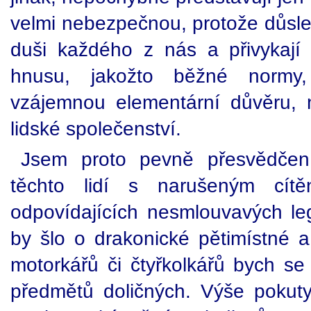
velmi nebezpečnou, protože důsled
duši každého z nás a přivykají
hnusu, jakožto běžné normy
vzájemnou elementární důvěru, 
lidské společenství.
Jsem proto pevně přesvědčen
těchto lidí s narušeným cít
odpovídajících nesmlouvavých legi
by šlo o drakonické pětimístné a
motorkářů či čtyřkolkářů bych se
předmětů doličných. Výše pokut