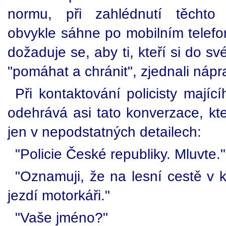
normu, při zahlédnutí těchto
obvykle sáhne po mobilním telefo
dožaduje se, aby ti, kteří si do sv
"pomáhat a chránit", zjednali nápr
Při kontaktování policisty majíc
odehrává asi tato konverzace, kte
jen v nepodstatných detailech:
"Policie České republiky. Mluvte."
"Oznamuji, že na lesní cestě v 
jezdí motorkáři."
"Vaše jméno?"