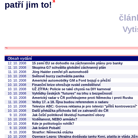
patří jim to!
člán
Vyt
Obsah vydání
12. 10. 2008
15 zemí EU se dohodlo na záchranném plánu pro banky
11. 10. 2008
Skupina G7 schválila globální záchranný plán
11. 10. 2008
Jörg Haider zemřel při autonehodě
10. 10. 2008
Světové burzy zachvátila panika
10. 10. 2008
Americké automobilky GM a Ford bojují o přežití
10. 10. 2008
Finanční krize ohrožuje ruské zemědělství
10. 10. 2008
UŽ ZÍTRA: Policie se také chystá na DIY karneval
10. 10. 2008
Vyhlídky českých "futures" na trhu s bezpečností
9. 10. 2008
Americký radar v ČR potřebujeme proti Německu i proti Rusku
11. 10. 2008
Volby 17. a 18. října budou referendem o radaru
10. 10. 2008
Televize ABC: Gorova reklama je pro televizi "příliš kontroverzní"
10. 10. 2008
Další překážka příchodu lidí ze zahraničí do ČR
9. 10. 2008
Jak čeští politikové likvidují humanitní obory
10. 10. 2008
Vzdělanost, NEBO armádu?
10. 10. 2008
Kde je politologův rohlík?
9. 10. 2008
Jak bránit Pobaltí
8. 10. 2008
Stratfor: Německá otázka
10. 10. 2008
Operace Lepra: Ukrajina dodávala tanky Keni, platila je vláda Ji