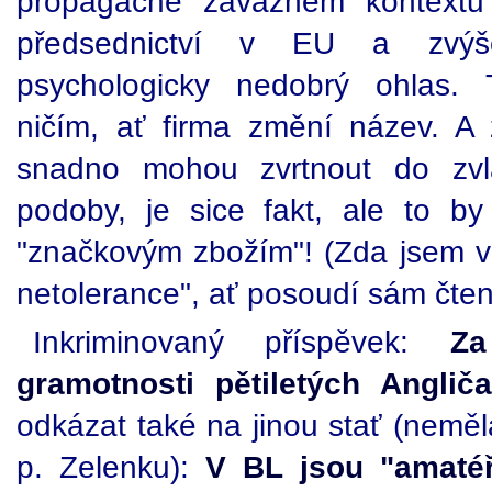
propagačně závažném kontextu (
předsednictví v EU a zvýše
psychologicky nedobrý ohlas.
ničím, ať firma změní název. A 
snadno mohou zvrtnout do zvl
podoby, je sice fakt, ale to b
"značkovým zbožím"! (Zda jsem v t
netolerance", ať posoudí sám čten
Inkriminovaný příspěvek:
Za
gramotnosti pětiletých Anglič
odkázat také na jinou stať (neměl
p. Zelenku):
V BL jsou "amatéř