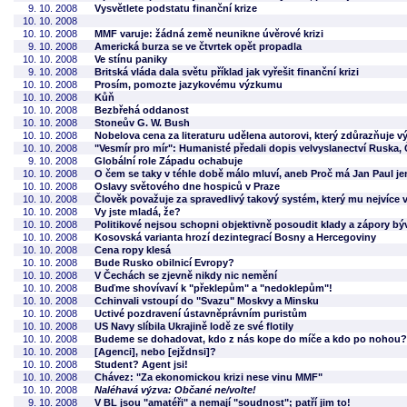
9. 10. 2008
Vysvětlete podstatu finanční krize
10. 10. 2008
10. 10. 2008
MMF varuje: žádná země neunikne úvěrové krizi
9. 10. 2008
Americká burza se ve čtvrtek opět propadla
10. 10. 2008
Ve stínu paniky
9. 10. 2008
Britská vláda dala světu příklad jak vyřešit finanční krizi
10. 10. 2008
Prosím, pomozte jazykovému výzkumu
10. 10. 2008
Kůň
10. 10. 2008
Bezbřehá oddanost
10. 10. 2008
Stoneův G. W. Bush
10. 10. 2008
Nobelova cena za literaturu udělena autorovi, který zdůrazňuje 
10. 10. 2008
"Vesmír pro mír": Humanisté předali dopis velvyslanectví Ruska,
9. 10. 2008
Globální role Západu ochabuje
10. 10. 2008
O čem se taky v téhle době málo mluví, aneb Proč má Jan Paul j
10. 10. 2008
Oslavy světového dne hospiců v Praze
10. 10. 2008
Člověk považuje za spravedlivý takový systém, který mu nejvíce 
10. 10. 2008
Vy jste mladá, že?
10. 10. 2008
Politikové nejsou schopni objektivně posoudit klady a zápory b
10. 10. 2008
Kosovská varianta hrozí dezintegrací Bosny a Hercegoviny
10. 10. 2008
Cena ropy klesá
10. 10. 2008
Bude Rusko obilnicí Evropy?
10. 10. 2008
V Čechách se zjevně nikdy nic nemění
10. 10. 2008
Buďme shovívaví k "překlepům" a "nedoklepům"!
10. 10. 2008
Cchinvali vstoupí do "Svazu" Moskvy a Minsku
10. 10. 2008
Uctivé pozdravení ústavněprávním puristům
10. 10. 2008
US Navy slíbila Ukrajině lodě ze své flotily
10. 10. 2008
Budeme se dohadovat, kdo z nás kope do míče a kdo po nohou?
10. 10. 2008
[Agenci], nebo [ejždnsi]?
10. 10. 2008
Student? Agent jsi!
10. 10. 2008
Chávez: "Za ekonomickou krizi nese vinu MMF"
10. 10. 2008
Naléhavá výzva: Občané ne/volte!
9. 10. 2008
V BL jsou "amatéři" a nemají "soudnost"; patří jim to!