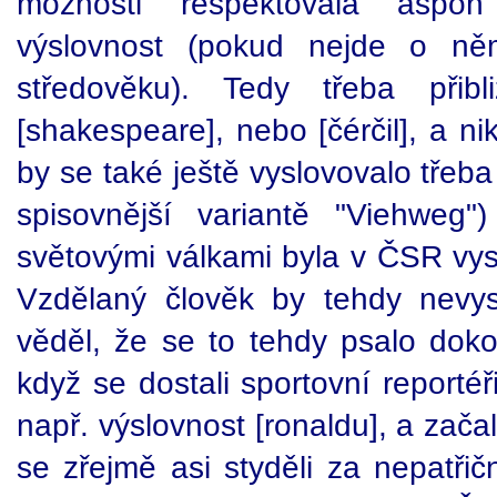
možnosti respektovala aspo
výslovnost (pokud nejde o něm
středověku). Tedy třeba přibli
[shakespeare], nebo [čérčil], a nik
by se také ještě vyslovovalo třeba
spisovnější variantě "Viehweg"
světovými válkami byla v ČSR vys
Vzdělaný člověk by tehdy nevys
věděl, že se to tehdy psalo doko
když se dostali sportovní reportéř
např. výslovnost [ronaldu], a zača
se zřejmě asi styděli za nepatřič