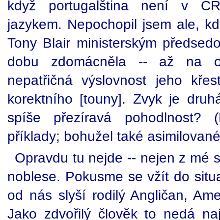
když portugalština není v ČR
jazykem. Nepochopil jsem ale, kd
Tony Blair ministerským předsedo
dobu zdomácněla -- až na op
nepatřičná výslovnost jeho křes
korektního [touny]. Zvyk je druh
spíše přezíravá pohodlnost? 
příklady; bohužel také asimilované
Opravdu tu nejde -- nejen z mé s
noblese. Pokusme se vžít do situ
od nás slyší rodilý Angličan, Am
Jako zdvořilý člověk to nedá na