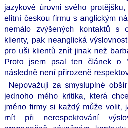
jazykové úrovni svého protějšku, 
elitní českou firmu s anglickým n
nemálo zvýšených kontaktů s c
klienty, pak neanglická výslovnos
pro uši klientů znít jinak než bar
Proto jsem psal ten článek o "s
následně není přirozeně respektov
Nepovažuji za smysluplné obšír
jednoho mého kritika, která chce
jméno firmy si každý může volit, 
mít při nerespektování výsl