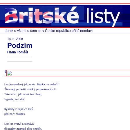
deník o všem, o čem se v České republice příliš nemluví
14. 5. 2008
Podzim
Hana Tomšů
Les je oranžový jak svetr chlápka na nádraží.
Šťavnatý po dešti, sladký po pomerančích.
Tiše šustí, jak usíná ten chlap,
vypadá, že čeká.
Kyseliny z tlejících listů
pálí ho v žaludku.
Listí se vrství a slehává,
tři kabáty zapnuté přes knoflík.