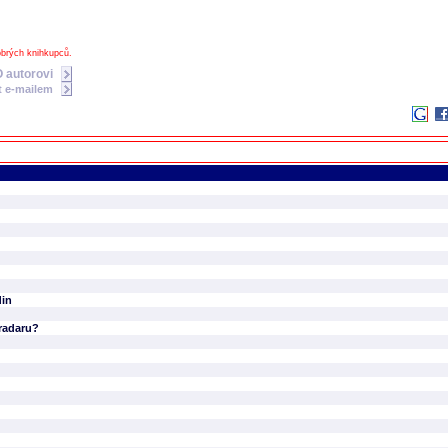
obrých knihkupců.
O autorovi
t e-mailem
din
 radaru?