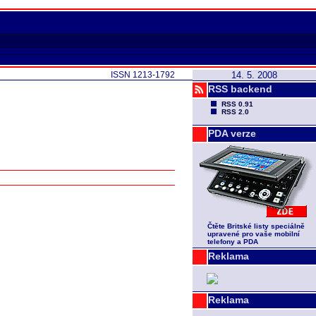
ISSN 1213-1792
14. 5. 2008
RSS backend
RSS 0.91
RSS 2.0
PDA verze
Čtěte Britské listy speciálně
upravené pro vaše mobilní
telefony a PDA
Reklama
Reklama