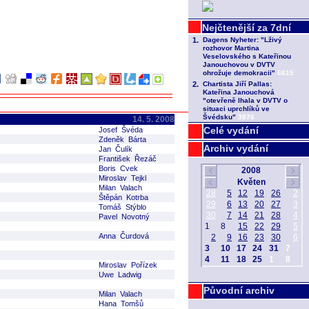
14. 5. 2008
Celé vydání
Josef Švéda
Zdeněk Bárta
Archiv vydání
Jan Čulík
František Řezáč
Boris Cvek
Miroslav Tejkl
Milan Valach
Štěpán Kotrba
Tomáš Stýblo
Pavel Novotný
Anna Čurdová
Miroslav Pořízek
Uwe Ladwig
Původní archiv
Milan Valach
Hana Tomšů