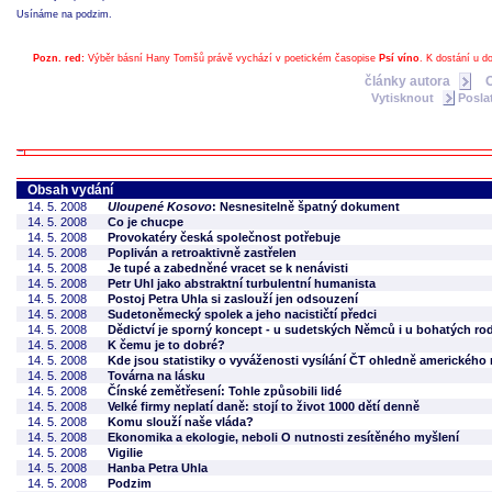
Usínáme na podzim.
Pozn. red:
Výběr básní Hany Tomšů právě vychází v poetickém časopise
Psí víno
. K dostání u d
články autora
Vytisknout
Posla
Obsah vydání
14. 5. 2008
Uloupené Kosovo
: Nesnesitelně špatný dokument
14. 5. 2008
Co je chucpe
14. 5. 2008
Provokatéry česká společnost potřebuje
14. 5. 2008
Popliván a retroaktivně zastřelen
14. 5. 2008
Je tupé a zabedněné vracet se k nenávisti
14. 5. 2008
Petr Uhl jako abstraktní turbulentní humanista
14. 5. 2008
Postoj Petra Uhla si zaslouží jen odsouzení
14. 5. 2008
Sudetoněmecký spolek a jeho nacističtí předci
14. 5. 2008
Dědictví je sporný koncept - u sudetských Němců i u bohatých ro
14. 5. 2008
K čemu je to dobré?
14. 5. 2008
Kde jsou statistiky o vyváženosti vysílání ČT ohledně amerického
14. 5. 2008
Továrna na lásku
14. 5. 2008
Čínské zemětřesení: Tohle způsobili lidé
14. 5. 2008
Velké firmy neplatí daně: stojí to život 1000 dětí denně
14. 5. 2008
Komu slouží naše vláda?
14. 5. 2008
Ekonomika a ekologie, neboli O nutnosti zesítěného myšlení
14. 5. 2008
Vigilie
14. 5. 2008
Hanba Petra Uhla
14. 5. 2008
Podzim