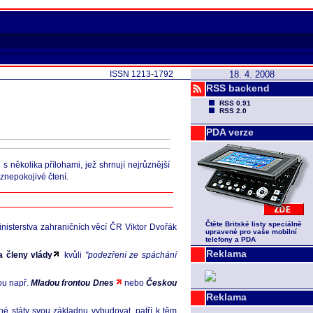
ISSN 1213-1792
18. 4. 2008
RSS backend
RSS 0.91
RSS 2.0
PDA verze
několika přílohami, jež shrnují nejrůznější
znepokojivé čtení.
Čtěte Britské listy speciálně
inisterstva zahraničních věcí ČR Viktor Dvořák
upravené pro vaše mobilní
telefony a PDA
Reklama
a členy vlády
kvůli
"podezření ze spáchání
ou např.
Mladou frontou Dnes
nebo
Českou
Reklama
né státy svou základnu vybudovat, patří k těm