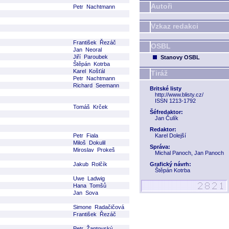
Autoři
Petr Nachtmann
Vzkaz redakci
František Řezáč
OSBL
Jan Neoral
Jiří Paroubek
Stanovy OSBL
Štěpán Kotrba
Karel Košťál
Tiráž
Petr Nachtmann
Richard Seemann
Britské listy
http://www.blisty.cz/
ISSN 1213-1792
Tomáš Krček
Šéfredaktor:
Jan Čulík
Redaktor:
Petr Fiala
Karel Dolejší
Miloš Dokulil
Správa:
Miroslav Prokeš
Michal Panoch, Jan Panoch
Jakub Rolčík
Grafický návrh:
Štěpán Kotrba
Uwe Ladwig
Hana Tomšů
Jan Sova
Simone Radačičová
František Řezáč
Petr Žantovský