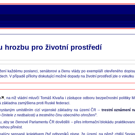
 hrozbu pro životní prostředí
ní každému poslanci, senátorovi a členu vlády po exempláři otevřeného dopisu s 
h. V případě přílohy diskutující možné dopady na životní prostředí jde o vskutku 
u
, na níž vládní mluvčí Tomáš Klvaňa i zástupce odboru bezpečnostní politiky M
á základna zamýšlena proti Ruské federaci.
chystaným umístěním cizí vojenské základny na území ČR --
trestní oznámení n
 činitele z nedbalosti) a trestného činu obecného ohrožení"
.
, aby se členové Parlamentu ČR dověděli -- přes informační blokádu praktikovan
mohou přinést.
 analýzy sepsané kolektivem čtyř odborníků plyne, že území, na němž chtějí Spoje