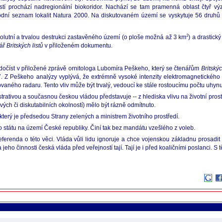
tí prochází nadregionální biokoridor. Nachází se tam pramenná oblast čtyř vý
rodní seznam lokalit Natura 2000. Na diskutovaném území se vyskytuje 56 druhů 
2
lutní a trvalou destrukci zastavěného území (o ploše možná až 3 km
) a drastic
nář
Britských listů
v přiloženém dokumentu.
dočíst v přiložené zprávě ornitologa Lubomíra Peškeho, který se čtenářům
Britskýc
 Z Peškeho analýzy vyplývá, že extrémně vysoké intenzity elektromagnetického z
novaného radaru. Tento vliv může být trvalý, vedoucí ke stále rostoucímu počtu uh
ativou a současnou českou vládou představuje -- z hlediska vlivu na životní prost
ých či diskutabilních okolností) mělo být rázně odmítnuto.
 který je předsedou Strany zelených a ministrem životního prostředí.
o státu na území České republiky. Činí tak bez mandátu vzešlého z voleb.
renda o této věci. Vláda vůli lidu ignoruje a chce vojenskou základnu prosadit
ho činnosti česká vláda před veřejností tají. Tají je i před koaličními poslanci. S