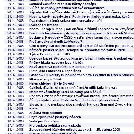
20. 4. 2008
Jednání Českého rozhlasu někdy nechápu
19. 4. 2008
V Číně se konaly protifrancouzské demonstrace
20. 4. 2008
Západní tlak na Čínu ohledně Tibetu výrazně posílil čínský nacio
19. 4. 2008
Noviny, které napsaly, že si Putin bere mladou gymnastku, končí
19. 4. 2008
Dva tisíce odpůrců radaru protestovalo v dešti
19. 4. 2008
Svoboda v Brdech
19. 4. 2008
Neoral: Zdrojem moci jsou občané a žádný Topolánek se vztyčen
20. 4. 2008
Paroubek křesťanům: jste spojeni s nezapomenutelnou rolí Mons
20. 4. 2008
Buduje si Paroubek v ČSSD křesťanskou kamarillu na svou podpo
19. 4. 2008
Proč ztroskotal deník Le Monde ?
19. 4. 2008
ČRo 6 odvysílal bez korekce další komentář falešného profesora a 
19. 4. 2008
Němečtí politici nejsou schopni se dohodnout o zákazu NPD
19. 4. 2008
Týden Pesachu roku 5768
18. 4. 2008
Úvěrová krize? Skutečnou krizí je globální hladovění. A pokud vá
18. 4. 2008
Příčiny hladu na světě jsou hlubší
19. 4. 2008
Nová atomová elektrárna u Kaliningradu?
18. 4. 2008
Putin jako Paroubek a Topolánek
17. 4. 2008
Glasgow University is looking for a new Lecturer in Czech Studies
18. 4. 2008
Mluvme tedy o Tibetu!
18. 4. 2008
Nejen chlebem živ je člověk!
18. 4. 2008
Cyklisti, dávejte si pozor, příště může přijít řada i na vás
18. 4. 2008
Internetové stránky, které se samy pozměňují
18. 4. 2008
Radar v Brdech představuje závažnou hrozbu pro životní prostřed
18. 4. 2008
Čína poslala režimu Roberta Mugabeho loď plnou zbraní
18. 4. 2008
Slova, jen nic neříkající slova, neboli Hat das Sinn und Zweck, Her
18. 4. 2008
■ ■ ■
18. 4. 2008
Spásná moc reforem
18. 4. 2008
Dejte cyklojízdě politický nádech
18. 4. 2008
Voda pro Barcelonu
17. 4. 2008
Pro českou politiku žádná škoda
18. 4. 2008
Zpravodajství iráckého odboje za dny 1. -- 15. dubna 2008
18. 4. 2008
Peníze jen do konce mandátů