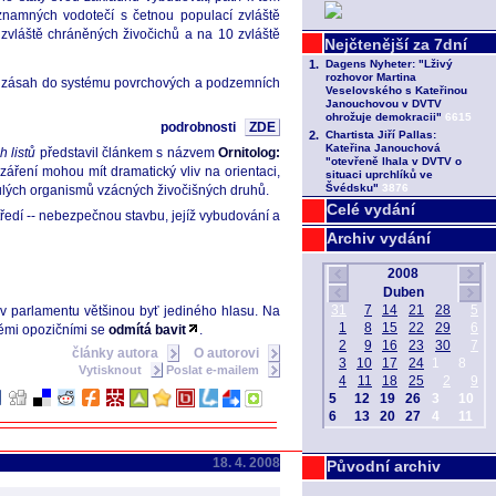
znamných vodotečí s četnou populací zvláště
zvláště chráněných živočichů a na 10 zvláště
ký zásah do systému povrchových a podzemních
podrobnosti
ZDE
h listů
představil článkem s názvem
Ornitolog:
áření mohou mít dramatický vliv na orientaci,
ynulých organismů vzácných živočišných druhů.
Celé vydání
ředí -- nebezpečnou stavbu, jejíž vybudování a
Archiv vydání
 v parlamentu většinou byť jediného hlasu. Na
 těmi opozičními se
odmítá bavit
.
články autora
O autorovi
Vytisknout
Poslat e-mailem
18. 4. 2008
Původní archiv