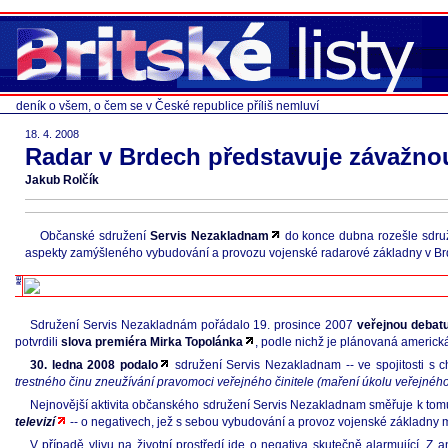
deník o všem, o čem se v České republice příliš nemluví
18. 4. 2008
Radar v Brdech představuje závažnou
Jakub Rolčík
Občanské sdružení
Servis Nezakladnam
do konce dubna rozešle sdruže
aspekty zamýšleného vybudování a provozu vojenské radarové základny v Brdec
Sdružení Servis Nezakladnám pořádalo 19. prosince 2007
veřejnou debat
potvrdili
slova premiéra Mirka Topolánka
, podle nichž je plánovaná americk
30. ledna 2008 podalo
sdružení Servis Nezakladnam -- ve spojitosti s 
trestného činu zneužívání pravomoci veřejného činitele (maření úkolu veřejného
Nejnovější aktivita občanského sdružení Servis Nezakladnam směřuje k tomu
televizí
-- o negativech, jež s sebou vybudování a provoz vojenské základny 
V případě vlivu na životní prostředí jde o negativa skutečně alarmující. Z