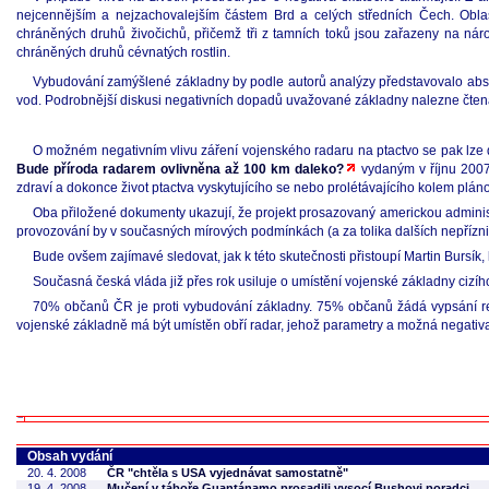
nejcennějším a nejzachovalejším částem Brd a celých středních Čech. Oblas
chráněných druhů živočichů, přičemž tři z tamních toků jsou zařazeny na ná
chráněných druhů cévnatých rostlin.
Vybudování zamýšlené základny by podle autorů analýzy představovalo abso
vod. Podrobnější diskusi negativních dopadů uvažované základny nalezne čte
O možném negativním vlivu záření vojenského radaru na ptactvo se pak lze 
Bude příroda radarem ovlivněna až 100 km daleko?
vydaným v říjnu 2007.
zdraví a dokonce život ptactva vyskytujícího se nebo prolétávajícího kolem plá
Oba přiložené dokumenty ukazují, že projekt prosazovaný americkou administr
provozování by v současných mírových podmínkách (a za tolika dalších nepřízniv
Bude ovšem zajímavé sledovat, jak k této skutečnosti přistoupí Martin Bursík,
Současná česká vláda již přes rok usiluje o umístění vojenské základny cizíh
70% občanů ČR je proti vybudování základny. 75% občanů žádá vypsání refe
vojenské základně má být umístěn obří radar, jehož parametry a možná negativa je
Obsah vydání
20. 4. 2008
ČR "chtěla s USA vyjednávat samostatně"
19. 4. 2008
Mučení v táboře Guantánamo prosadili vysocí Bushovi poradci