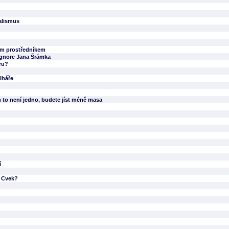
nalismus
ým prostředníkem
ignore Jana Šrámka
ru?
lháře
m to není jedno, budete jíst méně masa
í
r Cvek?