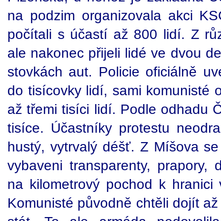
na podzim organizovala akci KS
počítali s účastí až 800 lidí. Z 
ale nakonec přijeli lidé ve dvou 
stovkách aut. Policie oficiálně u
do tisícovky lidí, sami komunisté
až třemi tisíci lidí. Podle odhadu
tisíce. Účastníky protestu neodr
hustý, vytrvalý déšť. Z Míšova s
vybaveni transparenty, prapory, 
na kilometrový pochod k hranici 
Komunisté původně chtěli dojít až