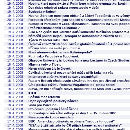
19. 4. 2008
Noviny, které napsaly, že si Putin bere mladou gymnastku, končí
19. 4. 2008
Dva tisíce odpůrců radaru protestovalo v dešti
19. 4. 2008
Svoboda v Brdech
19. 4. 2008
Neoral: Zdrojem moci jsou občané a žádný Topolánek se vztyčen
20. 4. 2008
Paroubek křesťanům: jste spojeni s nezapomenutelnou rolí Mons
20. 4. 2008
Buduje si Paroubek v ČSSD křesťanskou kamarillu na svou podpo
19. 4. 2008
Proč ztroskotal deník Le Monde ?
19. 4. 2008
ČRo 6 odvysílal bez korekce další komentář falešného profesora a 
19. 4. 2008
Němečtí politici nejsou schopni se dohodnout o zákazu NPD
19. 4. 2008
Týden Pesachu roku 5768
18. 4. 2008
Úvěrová krize? Skutečnou krizí je globální hladovění. A pokud vá
18. 4. 2008
Příčiny hladu na světě jsou hlubší
19. 4. 2008
Nová atomová elektrárna u Kaliningradu?
18. 4. 2008
Putin jako Paroubek a Topolánek
17. 4. 2008
Glasgow University is looking for a new Lecturer in Czech Studies
18. 4. 2008
Mluvme tedy o Tibetu!
18. 4. 2008
Nejen chlebem živ je člověk!
18. 4. 2008
Cyklisti, dávejte si pozor, příště může přijít řada i na vás
18. 4. 2008
Internetové stránky, které se samy pozměňují
18. 4. 2008
Radar v Brdech představuje závažnou hrozbu pro životní prostřed
18. 4. 2008
Čína poslala režimu Roberta Mugabeho loď plnou zbraní
18. 4. 2008
Slova, jen nic neříkající slova, neboli Hat das Sinn und Zweck, Her
18. 4. 2008
■ ■ ■
18. 4. 2008
Spásná moc reforem
18. 4. 2008
Dejte cyklojízdě politický nádech
18. 4. 2008
Voda pro Barcelonu
17. 4. 2008
Pro českou politiku žádná škoda
18. 4. 2008
Zpravodajství iráckého odboje za dny 1. -- 15. dubna 2008
18. 4. 2008
Peníze jen do konce mandátů
17. 4. 2008
BBC: Americká protiraketová obrana "nebude fungovat"
17. 4. 2008
"USA prý zjišťují, zda by ČR přijala kromě radaru i antirakety"
17. 4. 2008
Máme presne také vlády, aké si občania v našich zemiach zvolili