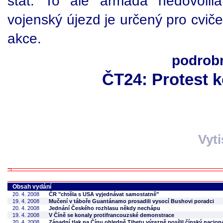
stát. To ale armáda nedovolil
vojenský újezd je určený pro cviče
akce.
podrob
ČT24: Protest 
Vyt
Obsah vydání
20. 4. 2008
ČR "chtěla s USA vyjednávat samostatně"
19. 4. 2008
Mučení v táboře Guantánamo prosadili vysocí Bushovi poradci
20. 4. 2008
Jednání Českého rozhlasu někdy nechápu
19. 4. 2008
V Číně se konaly protifrancouzské demonstrace
20. 4. 2008
Západní tlak na Čínu ohledně Tibetu výrazně posílil čínský nacio