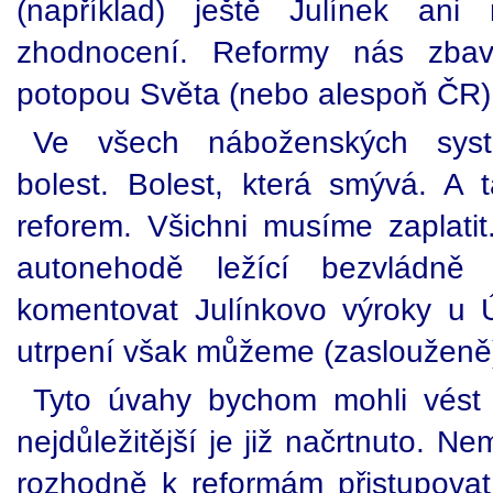
(například) ještě Julínek ani
zhodnocení. Reformy nás zbav
potopou Světa (nebo alespoň ČR)
Ve všech náboženských syst
bolest. Bolest, která smývá. A 
reforem. Všichni musíme zaplatit
autonehodě ležící bezvládn
komentovat Julínkovo výroky u 
utrpení však můžeme (zaslouženě
Tyto úvahy bychom mohli vést 
nejdůležitější je již načrtnuto. N
rozhodně k reformám přistupova