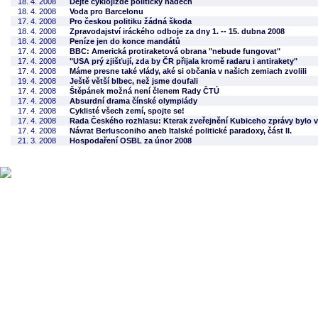
18. 4. 2008
Dejte cyklojízdě politický nádech
18. 4. 2008
Voda pro Barcelonu
17. 4. 2008
Pro českou politiku žádná škoda
18. 4. 2008
Zpravodajství iráckého odboje za dny 1. -- 15. dubna 2008
18. 4. 2008
Peníze jen do konce mandátů
17. 4. 2008
BBC: Americká protiraketová obrana "nebude fungovat"
17. 4. 2008
"USA prý zjišťují, zda by ČR přijala kromě radaru i antirakety"
17. 4. 2008
Máme presne také vlády, aké si občania v našich zemiach zvolili
19. 4. 2008
Ještě větší blbec, než jsme doufali
17. 4. 2008
Štěpánek možná není členem Rady ČTÚ
17. 4. 2008
Absurdní drama čínské olympiády
17. 4. 2008
Cyklisté všech zemí, spojte se!
17. 4. 2008
Rada Českého rozhlasu: Kterak zveřejnění Kubiceho zprávy bylo v
17. 4. 2008
Návrat Berlusconiho aneb Italské politické paradoxy, část II.
21. 3. 2008
Hospodaření OSBL za únor 2008