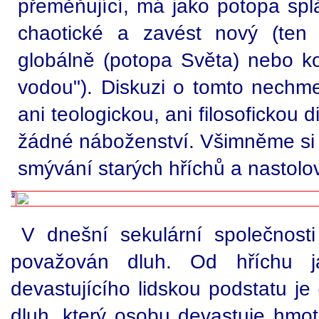
přeměňující, má jako potopa splá
chaotické a zavést nový (ten
globálně (potopa Světa) nebo kon
vodou"). Diskuzi o tomto nechm
ani teologickou, ani filosofickou
žádné náboženství. Všimněme si 
smývání starých hříchů a nastolo
V dnešní sekulární společnosti
považován dluh. Od hříchu j
devastujícího lidskou podstatu je
dluh, který osobu devastuje hm