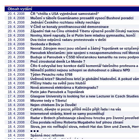
Obsah vydání
20. 4. 2008
ČR "chtěla s USA vyjednávat samostatně"
19. 4. 2008
Mučení v táboře Guantánamo prosadili vysocí Bushovi poradci
20. 4. 2008
Jednání Českého rozhlasu někdy nechápu
19. 4. 2008
V Číně se konaly protifrancouzské demonstrace
20. 4. 2008
Západní tlak na Čínu ohledně Tibetu výrazně posílil čínský nacio
19. 4. 2008
Noviny, které napsaly, že si Putin bere mladou gymnastku, končí
19. 4. 2008
Dva tisíce odpůrců radaru protestovalo v dešti
19. 4. 2008
Svoboda v Brdech
19. 4. 2008
Neoral: Zdrojem moci jsou občané a žádný Topolánek se vztyčen
20. 4. 2008
Paroubek křesťanům: jste spojeni s nezapomenutelnou rolí Mons
20. 4. 2008
Buduje si Paroubek v ČSSD křesťanskou kamarillu na svou podpo
19. 4. 2008
Proč ztroskotal deník Le Monde ?
19. 4. 2008
ČRo 6 odvysílal bez korekce další komentář falešného profesora a 
19. 4. 2008
Němečtí politici nejsou schopni se dohodnout o zákazu NPD
19. 4. 2008
Týden Pesachu roku 5768
18. 4. 2008
Úvěrová krize? Skutečnou krizí je globální hladovění. A pokud vá
18. 4. 2008
Příčiny hladu na světě jsou hlubší
19. 4. 2008
Nová atomová elektrárna u Kaliningradu?
18. 4. 2008
Putin jako Paroubek a Topolánek
17. 4. 2008
Glasgow University is looking for a new Lecturer in Czech Studies
18. 4. 2008
Mluvme tedy o Tibetu!
18. 4. 2008
Nejen chlebem živ je člověk!
18. 4. 2008
Cyklisti, dávejte si pozor, příště může přijít řada i na vás
18. 4. 2008
Internetové stránky, které se samy pozměňují
18. 4. 2008
Radar v Brdech představuje závažnou hrozbu pro životní prostřed
18. 4. 2008
Čína poslala režimu Roberta Mugabeho loď plnou zbraní
18. 4. 2008
Slova, jen nic neříkající slova, neboli Hat das Sinn und Zweck, Her
18. 4. 2008
■ ■ ■
18. 4. 2008
Spásná moc reforem