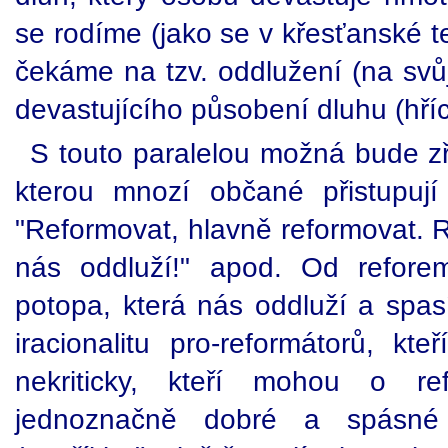
se rodíme (jako se v křesťanské t
čekáme na tzv. oddlužení (na svůj
devastujícího působení dluhu (hří
S touto paralelou možná bude zře
kterou mnozí občané přistupuj
"Reformovat, hlavně reformovat. 
nás oddluží!" apod. Od refore
potopa, která nás oddluží a spasí
iracionalitu pro-reformátorů, kt
nekriticky, kteří mohou o re
jednoznačně dobré a spásné