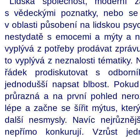
Lidská společnost, moderní zá
s vědeckými poznatky, nebo se 
v oblasti působení na lidskou psy
nestydatě s emocemi a mýty a n
vyplývá z potřeby prodávat zpráv
to vyplývá z neznalosti tématiky.
řádek prodiskutovat s odborní
jednodušší napsat blbost. Pokud 
průrazná a na první pohled nero
lépe a začne se šířit mýtus, kter
další nesmysly. Navíc nejrůzněj
nepřímo konkurují. Vzrůst jed