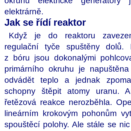
okruhu elektrické generátory 
elektrárně.
Jak se řídí reaktor
Když je do reaktoru zavezen
regulační tyče spuštěny dolů.
z bóru jsou dokonalými pohlcov
primárního okruhu je napuštěna
odvádět teplo a jednak zpomal
schopny štěpit atomy uranu. A
řetězová reakce nerozběhla. Oper
lineárním krokovým pohonům vytá
spouštěcí polohy. Ale stále se ni