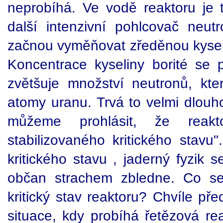
neprobíhá. Ve vodě reaktoru je to
další intenzivní pohlcovač neut
začnou vyměňovat zředěnou kyseli
Koncentrace kyseliny borité se 
zvětšuje množství neutronů, kte
atomy uranu. Trvá to velmi dlouh
můžeme prohlásit, že reakt
stabilizovaného kritického stavu"
kritického stavu , jaderný fyzik 
občan strachem zbledne. Co se
kritický stav reaktoru? Chvíle př
situace, kdy probíhá řetězová rea