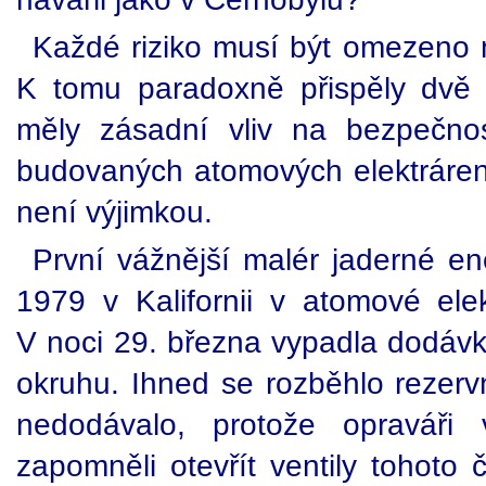
Každé riziko musí být omezeno
K tomu paradoxně přispěly dvě n
měly zásadní vliv na bezpečno
budovaných atomových elektráren
není výjimkou.
První vážnější malér jaderné en
1979 v Kalifornii v atomové elek
V noci 29. března vypadla dodávk
okruhu. Ihned se rozběhlo rezerv
nedodávalo, protože opraváři 
zapomněli otevřít ventily tohoto 