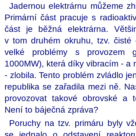
Jadernou elektrárnu můžeme zhru
Primární část pracuje s radioakti
část je běžná elektrárna. Větš
v tom druhém okruhu, tzv. čisté č
velké problémy s provozem gi
1000MW), která díky vibracím - a
- zlobila. Tento problém zvládlo j
republika se zařadila mezi ně. Naš
provozovat takové obrovské a t
Není to báječná zpráva?
Poruchy na tzv. primáru byly v
se jednalo o odstavení reakto