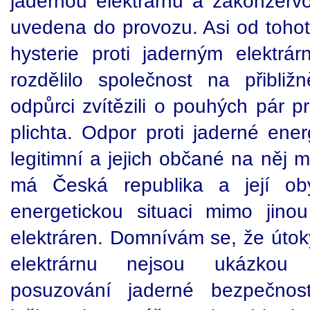
jadernou elektrárnu a zakonzervov
uvedena do provozu. Asi od tohot
hysterie proti jaderným elektrá
rozdělilo společnost na přibli
odpůrci zvítězili o pouhých pár p
plichta. Odpor proti jaderné ener
legitimní a jejich občané na něj m
má Česká republika a její oby
energetickou situaci mimo jino
elektráren. Domnívám se, že útok
elektrárnu nejsou ukázkou b
posuzování jaderné bezpečnos