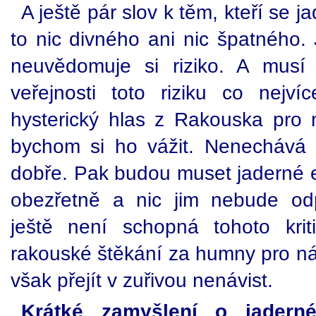
A ještě pár slov k těm, kteří se j
to nic divného ani nic špatného.
neuvědomuje si riziko. A musí
veřejnosti toto riziku co nejvíc
hysterický hlas z Rakouska pro
bychom si ho vážit. Nenechává e
dobře. Pak budou muset jaderné e
obezřetně a nic jim nebude od
ještě není schopná tohoto krit
rakouské štěkání za humny pro n
však přejít v zuřivou nenávist.
Krátké zamyšlení o jaderné