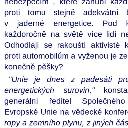
nebezpečím , které zahubí každo
proti tomu stejně adekvátní 
v jaderné energetice. Pod 
každoročně na světě více lidí ne
Odhodlají se rakouští aktivisté 
proti automobilům a vyženou je z
konečně pěšky?
"Unie je dnes z padesáti pr
energetických surovin,"
konstat
generální ředitel Společnéh
Evropské Unie na vědecké konfer
ropy a zemního plynu, z jiných část