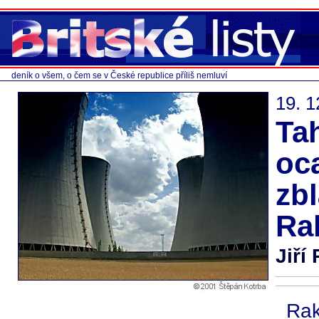
deník o všem, o čem se v České republice příliš nemluví
19. 1
Ta
oc
zbl
Ra
Jiří
Ra