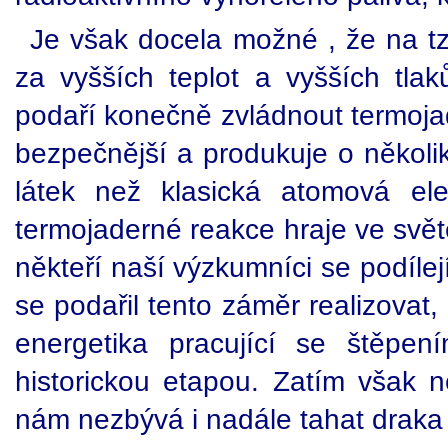
Je však docela možné , že na tzv
za vyšších teplot a vyšších tl
podaří konečně zvládnout termojade
bezpečnější a produkuje o několi
látek než klasická atomová el
termojaderné reakce hraje ve světě
někteří naší výzkumníci se podíle
se podařil tento záměr realizovat,
energetika pracující se štěpen
historickou etapou. Zatím však 
nám nezbývá i nadále tahat draka