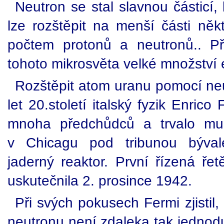
Neutron se stal slavnou částicí, k
lze rozštěpit na menší části něk
počtem protonů a neutronů.. Př
tohoto mikrosvěta velké množství 
Rozštěpit atom uranu pomocí neu
let 20.století italský fyzik Enric
mnoha předchůdců a trvalo mu 
v Chicagu pod tribunou býval
jaderný reaktor. První řízená ře
uskutečnila 2. prosince 1942.
Při svých pokusech Fermi zjistil
neutronu není zdaleka tak jednod