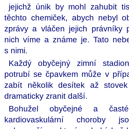
jejichž únik by mohl zahubit ti
těchto chemiček, abych nebyl o
zprávy a vláčen jejich právníky 
nich víme a známe je. Tato nebe
s nimi.
Každý obyčejný zimní stadio
potrubí se čpavkem může v přípa
zabít několik desítek až stovek 
dramaticky zranit další.
Bohužel obyčejné a čast
kardiovaskulární choroby 