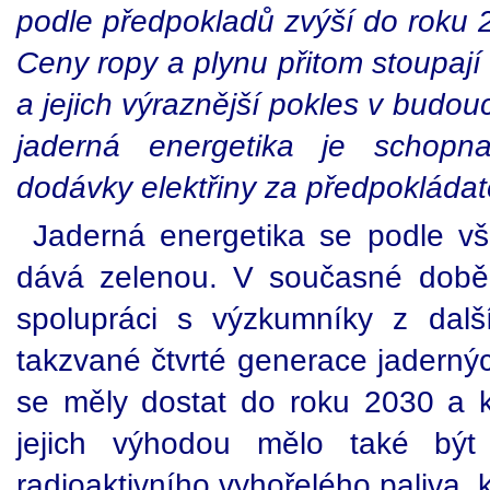
podle předpokladů zvýší do roku 
Ceny ropy a plynu přitom stoupaj
a jejich výraznější pokles v budo
jaderná energetika je schopna 
dodávky elektřiny za předpokládat
Jaderná energetika se podle vš
dává zelenou. V současné době 
spolupráci s výzkumníky z dalš
takzvané čtvrté generace jaderný
se měly dostat do roku 2030 a 
jejich výhodou mělo také být
radioaktivního vyhořelého paliva, 