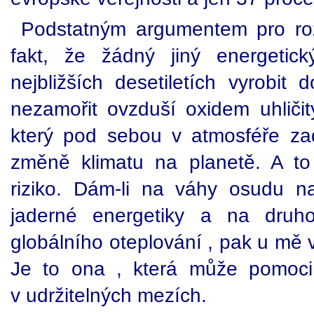
Podstatným argumentem pro roz
fakt, že žádný jiný energetic
nejbližších desetiletích vyrobit 
nezamořit ovzduší oxidem uhliči
který pod sebou v atmosféře zad
změně klimatu na planetě. A to
riziko. Dám-li na váhy osudu n
jaderné energetiky a na druh
globálního oteplování , pak u mě v
Je to ona , která může pomoci 
v udržitelných mezích.