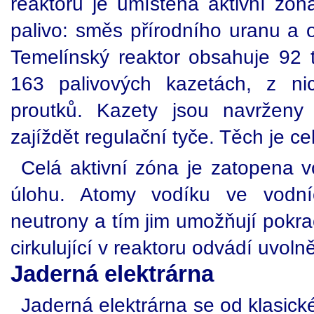
reaktoru je umístěna aktivní zón
palivo: směs přírodního uranu 
Temelínský reaktor obsahuje 92 
163 palivových kazetách, z n
proutků. Kazety jsou navrženy
zajíždět regulační tyče. Těch je c
Celá aktivní zóna je zatopena v
úlohu. Atomy vodíku ve vodní
neutrony a tím jim umožňují pokra
cirkulující v reaktoru odvádí uvoln
Jaderná elektrárna
Jaderná elektrárna se od klasické