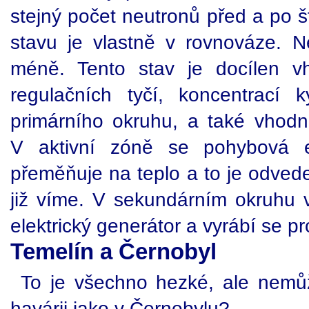
stejný počet neutronů před a po š
stavu je vlastně v rovnováze. N
méně. Tento stav je docílen v
regulačních tyčí, koncentrací k
primárního okruhu, a také vhodno
V aktivní zóně se pohybová e
přeměňuje na teplo a to je odved
již víme. V sekundárním okruhu v
elektrický generátor a vyrábí se p
Temelín a Černobyl
To je všechno hezké, ale nemůže
havárii jako v Černobylu?