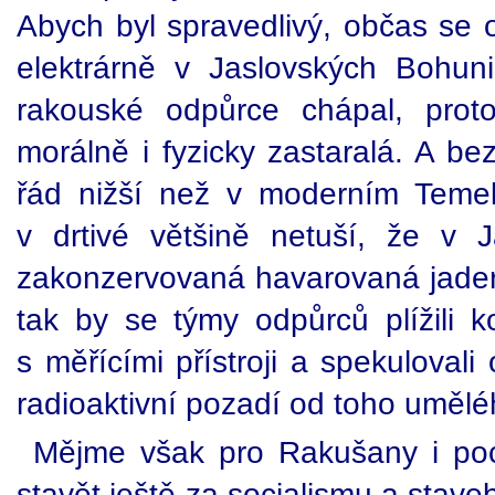
Abych byl spravedlivý, občas se o
elektrárně v Jaslovských Bohun
rakouské odpůrce chápal, proto
morálně i fyzicky zastaralá. A be
řád nižší než v moderním Temel
v drtivé většině netuší, že v 
zakonzervovaná havarovaná jadern
tak by se týmy odpůrců plížili 
s měřícími přístroji a spekulovali 
radioaktivní pozadí od toho umělé
Mějme však pro Rakušany i poc
stavět ještě za socialismu a stave