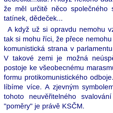
že měl určitě něco společného
tatínek, dědeček...
A když už si opravdu nemohu v
tak si mohu říci, že přece nemohu
komunistická strana v parlamentu
V takové zemi je možná neúspě
postoje ke všeobecnému marasmu 
formu protikomunistického odboje
líbíme více. A zjevným symbole
tohoto neuvěřitelného svalová
"poměry" je právě KSČM.