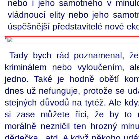
nebo i jeho samotného v minulost
vládnoucí elity nebo jeho samot
úspěšnější představitelé nové eko
Tady bych rád poznamenal, že
kriminálem nebo vyloučením, al
jedno. Také je hodně obětí kom
dnes už nefunguje, protože se ud
stejných důvodů na tytéž. Ale kd
si zase můžete říci, že by to 
morálně nezničil ten hrozný minu
dědečka...atd. A když někoho udát