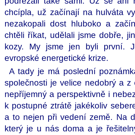
podřezali také sami. Už se an
chcípla, už začínají na hulváta vy
nezakopali dost hluboko a začí
chtěli říkat, udělali jsme dobře, 
kozy. My jsme jen byli první. 
evropské energetické krize.
A tady je má poslední poznám
společnosti je velice nedobrý a z
nepříjemný a perspektivně i nebez
k postupné ztrátě jakékoliv seber
a to nejen při vedení země. Na d
který je u nás doma a je řešiteln