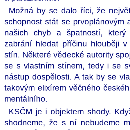
Možná by se dalo říci, že nejvě
schopnost stát se prvoplánovým
našich chyb a špatností, který
zabrání hledat příčinu hlouběji v
stín. Některé vědecké autority sp
se s vlastním stínem, tedy i se s
nástup dospělosti. A tak by se vl
takovým elixírem věčného českého
mentálního.
KSČM je i objektem shody. Když 
shodneme, že s ní nebudeme ml