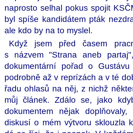
naprosto selhal pokus spojit KSČ
byl spíše kandidátem pták nezdra
ale kdo by na to myslel.
Když jsem před časem pracně
s názvem "Strana aneb partaj",
dokumentární pořad o Gustávu 
podrobně až v reprízách a v té dob
řadu ohlasů na něj, z nichž někte
můj článek. Zdálo se, jako kd
dokumentem nějak doplňovaly, 
diskusí o mém výtvoru sklouzla