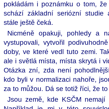
pokládám i poznámku o tom, že
schází základní seriózní studie 
stále ještě čeká.
Nicméně opakuji, pohledy a ná
vystupovali, vytvořil podivuhodně
doby, ve které vedl tuto zemi. T
ale i světlá místa, místa skrytá i v
Otázka zní, zda není pohodlnější 
kdo byli v normalizaci nahoře, js
za to můžou. Dá se totiž říci, že t
Jsou země, kde KSČM nemají a 
Například je mi v této souvislo