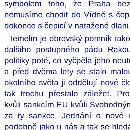
symbolem toho, že Praha be
nemusíme chodit do Vídně s čep
dokonce s čepicí v natažené dlani
Temelín je obrovský pomník rak
dalšího postupného pádu Rakous
politiky poté, co vyčpěla jeho neut
a před dvěma lety se stalo mal
okolního světa ji oddělují nové 
tak trochu přestalo záležet. P
kvůli sankcím EU kvůli Svobodným
za ty sankce. Jednání o nové 
podobně jako u nás a tak se hledá