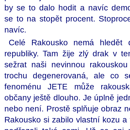
by se to dalo hodit a navíc demo
se to na stopět procent. Stoproc
navíc.
Celé Rakousko nemá hledět 
republiky. Tam žije zlý drak v t
sežrat naši nevinnou rakouskou
trochu degenerovaná, ale co s
fenoménu JETE může rakouská 
občany ještě dlouho. Je úplně jed
nebo není. Prostě splňuje obraz ne
Rakousko si zabilo vlastní kozu a