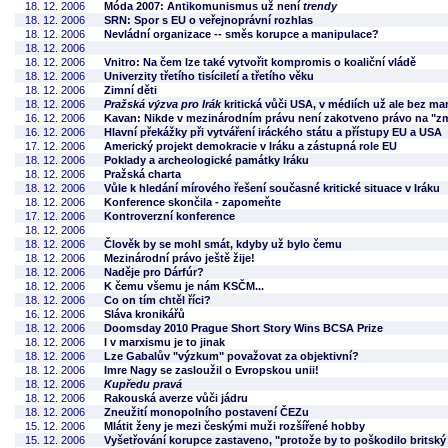
18. 12. 2006
Móda 2007: Antikomunismus už není
trendy
18. 12. 2006
SRN: Spor s EU o veřejnoprávní rozhlas
18. 12. 2006
Nevládní organizace -- směs korupce a manipulace?
18. 12. 2006
18. 12. 2006
Vnitro: Na čem lze také vytvořit kompromis o koaliční vládě
18. 12. 2006
Univerzity třetího tisíciletí a třetího věku
18. 12. 2006
Zimní děti
18. 12. 2006
Pražská výzva pro Irák
kritická vůči USA, v médiích už ale bez ma
16. 12. 2006
Kavan: Nikde v mezinárodním právu není zakotveno právo na "z
16. 12. 2006
Hlavní překážky při vytváření iráckého státu a přístupy EU a USA
17. 12. 2006
Americký projekt demokracie v Iráku a zástupná role EU
18. 12. 2006
Poklady a archeologické památky Iráku
18. 12. 2006
Pražská charta
18. 12. 2006
Vůle k hledání mírového řešení současné kritické situace v Iráku
18. 12. 2006
Konference skončila - zapomeňte
17. 12. 2006
Kontroverzní konference
18. 12. 2006
18. 12. 2006
Člověk by se mohl smát, kdyby už bylo čemu
18. 12. 2006
Mezinárodní právo ještě žije!
18. 12. 2006
Naděje pro Dárfúr?
18. 12. 2006
K čemu všemu je nám KSČM...
18. 12. 2006
Co on tím chtěl říci?
16. 12. 2006
Sláva kronikářů
18. 12. 2006
Doomsday 2010 Prague Short Story Wins BCSA Prize
18. 12. 2006
I v marxismu je to jinak
18. 12. 2006
Lze Gabalův "výzkum" považovat za objektivní?
18. 12. 2006
Imre Nagy se zasloužil o Evropskou unii!
18. 12. 2006
Kupředu pravá
18. 12. 2006
Rakouská averze vůči jádru
18. 12. 2006
Zneužití monopolního postavení ČEZu
15. 12. 2006
Mlátit ženy je mezi českými muži rozšířené hobby
15. 12. 2006
Vyšetřování korupce zastaveno, "protože by to poškodilo britský