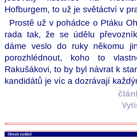
Hofburgem, to už je světáctví v pra
Prostě už v pohádce o Ptáku Ohn
rada tak, že se údělu převozní
dáme veslo do ruky někomu j
porozhlédnout, koho to vlast
Rakušákovi, to by byl návrat k st
kandidátů je víc a dozrávají každ
člán
Vyt
Obsah vydání