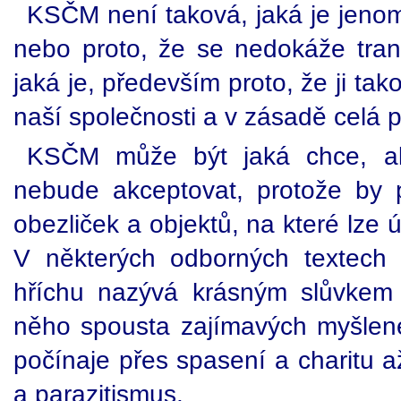
KSČM není taková, jaká je jenom
nebo proto, že se nedokáže tran
jaká je, především proto, že ji ta
naší společnosti a v zásadě celá po
KSČM může být jaká chce, ale
nebude akceptovat, protože by p
obezliček a objektů, na které lze ú
V některých odborných textech 
hříchu nazývá krásným slůvkem 
něho spousta zajímavých myšlen
počínaje přes spasení a charitu a
a parazitismus.