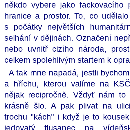
někdo vybere jako fackovacího
hranice a prostor. To, co udělal
s počátky největších humanitární
selhání v dějinách. Označení nepř
nebo uvnitř cizího národa, prost
celkem spolehlivým startem k op
A tak mne napadá, jestli bychom
a hříchu, kterou valíme na KSČ
nějak recipročně. Vždyť nám to
krásně šlo. A pak plivat na ulic
trochu "kách" i když je to kouse
jedovatý flusanec na víde