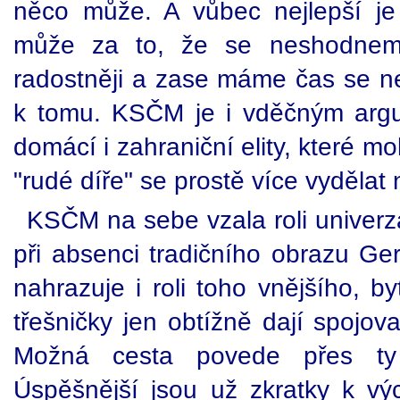
něco může. A vůbec nejlepší j
může za to, že se neshodne
radostněji a zase máme čas se ne
k tomu. KSČM je i vděčným arg
domácí i zahraniční elity, které mo
"rudé díře" se prostě více vydělat
KSČM na sebe vzala roli univerzá
při absenci tradičního obrazu G
nahrazuje i roli toho vnějšího, by
třešničky jen obtížně dají spojov
Možná cesta povede přes ty z
Úspěšnější jsou už zkratky k v