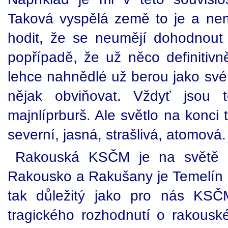
Taková vyspělá země to je a nem
hodit, že se neumějí dohodnout
popřípadě, že už něco definitivně
lehce nahnědlé už berou jako své
nějak obviňovat. Vždyť jsou t
majnlíprburš. Ale světlo na konci t
severní, jasná, strašlivá, atomová.
Rakouská KSČM je na světě 
Rakousko a Rakušany je Temelín a 
tak důležitý jako pro nás KS
tragického rozhodnutí o rakous