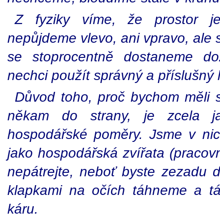
Z fyziky víme, že prostor je
nepůjdeme vlevo, ani vpravo, ale 
se stoprocentně dostaneme
d
nechci použít správný a příslušný l
Důvod toho, proč bychom měli s
někam do strany, je zcela 
hospodářské poměry. Jsme v ni
jako hospodářská zvířata (pracovn
nepátrejte, neboť byste zezadu d
klapkami na očích táhneme a tá
káru.