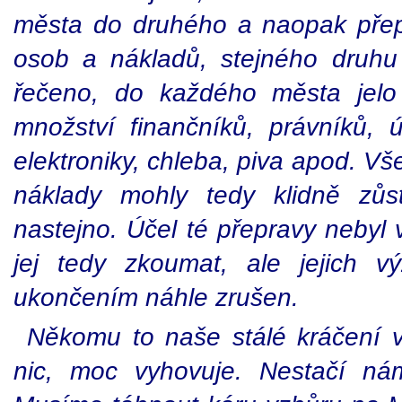
města do druhého a naopak přep
osob a nákladů, stejného druhu
řečeno, do každého města jelo
množství finančníků, právníků, ú
elektroniky, chleba, piva apod. Vše
náklady mohly tedy klidně zů
nastejno. Účel té přepravy nebyl 
jej tedy zkoumat, ale jejich v
ukončením náhle zrušen.
Někomu to naše stálé kráčení v
nic, moc vyhovuje. Nestačí ná