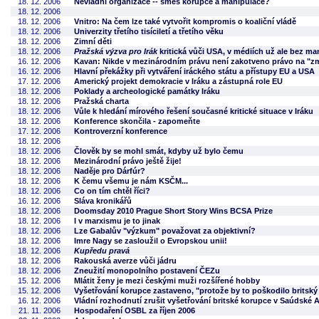
18. 12. 2006
Nevládní organizace -- směs korupce a manipulace?
18. 12. 2006
18. 12. 2006
Vnitro: Na čem lze také vytvořit kompromis o koaliční vládě
18. 12. 2006
Univerzity třetího tisíciletí a třetího věku
18. 12. 2006
Zimní děti
18. 12. 2006
Pražská výzva pro Irák
kritická vůči USA, v médiích už ale bez ma
16. 12. 2006
Kavan: Nikde v mezinárodním právu není zakotveno právo na "z
16. 12. 2006
Hlavní překážky při vytváření iráckého státu a přístupy EU a USA
17. 12. 2006
Americký projekt demokracie v Iráku a zástupná role EU
18. 12. 2006
Poklady a archeologické památky Iráku
18. 12. 2006
Pražská charta
18. 12. 2006
Vůle k hledání mírového řešení současné kritické situace v Iráku
18. 12. 2006
Konference skončila - zapomeňte
17. 12. 2006
Kontroverzní konference
18. 12. 2006
18. 12. 2006
Člověk by se mohl smát, kdyby už bylo čemu
18. 12. 2006
Mezinárodní právo ještě žije!
18. 12. 2006
Naděje pro Dárfúr?
18. 12. 2006
K čemu všemu je nám KSČM...
18. 12. 2006
Co on tím chtěl říci?
16. 12. 2006
Sláva kronikářů
18. 12. 2006
Doomsday 2010 Prague Short Story Wins BCSA Prize
18. 12. 2006
I v marxismu je to jinak
18. 12. 2006
Lze Gabalův "výzkum" považovat za objektivní?
18. 12. 2006
Imre Nagy se zasloužil o Evropskou unii!
18. 12. 2006
Kupředu pravá
18. 12. 2006
Rakouská averze vůči jádru
18. 12. 2006
Zneužití monopolního postavení ČEZu
15. 12. 2006
Mlátit ženy je mezi českými muži rozšířené hobby
15. 12. 2006
Vyšetřování korupce zastaveno, "protože by to poškodilo britský
16. 12. 2006
Vládní rozhodnutí zrušit vyšetřování britské korupce v Saúdské 
21. 11. 2006
Hospodaření OSBL za říjen 2006