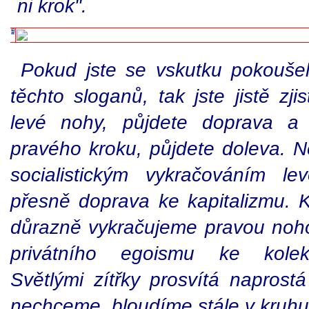
ni krok".
Pokud jste se vskutku pokoušel
těchto sloganů, tak jste jistě zji
levé nohy, půjdete doprava a
pravého kroku, půjdete doleva. N
socialistickým vykračováním l
přesně doprava ke kapitalizmu. K
důrazně vykračujeme pravou nohou
privátního egoismu ke kolekt
Světlými zítřky prosvítá naprost
nechceme, bloudíme stále v kruhu