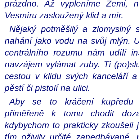
prázdno. Až vypleníme Zemi, 
Vesmíru zasloužený klid a mír.
Nějaký potměšilý a zlomyslný s
nahání jako vodu na svůj mlýn. U
centrálního rozumu nám udílí ins
navzájem vylámat zuby. Ti (po)slu
cestou v klidu svých kanceláří a 
pěstí či pistolí na ulici.
Aby se to kráčení kupředu 
přiměřeně k tomu chodit doza
kdybychom to prakticky zkoušeli 
tím oživily určité zanedbávané,