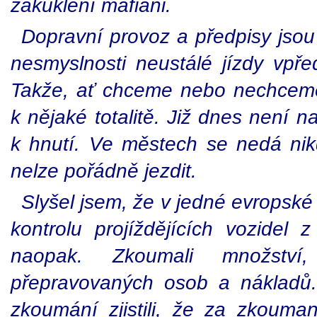
zakuklení mafiáni.
Dopravní provoz a předpisy jsou
nesmyslnosti neustálé jízdy vpře
Takže, ať chceme nebo nechceme
k nějaké totalitě. Již dnes není 
k hnutí. Ve městech se nedá nikd
nelze pořádně jezdit.
Slyšel jsem, že v jedné evropské 
kontrolu projíždějících vozide
naopak. Zkoumali množstv
přepravovaných osob a nákladů.
zkoumání zjistili, že za zkoum