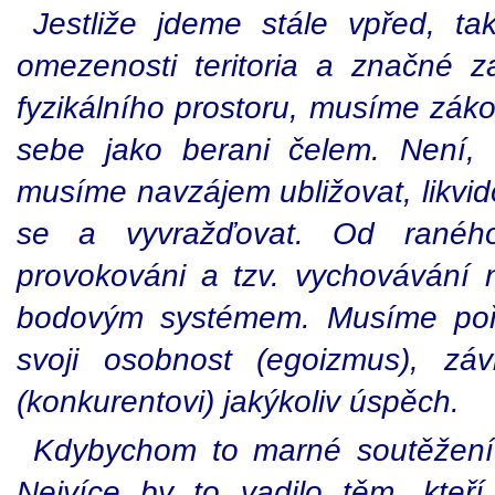
Jestliže jdeme stále vpřed, ta
omezenosti teritoria a značné z
fyzikálního prostoru, musíme záko
sebe jako berani čelem. Není, 
musíme navzájem ubližovat, likvido
se a vyvražďovat. Od raného
provokováni a tzv. vychováván
bodovým systémem. Musíme pořád
svoji osobnost (egoizmus), zá
(konkurentovi) jakýkoliv úspěch.
Kdybychom to marné soutěžení v
Nejvíce by to vadilo těm, kteř