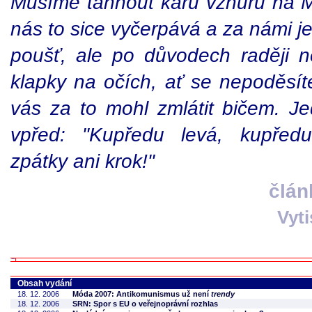
Musíme táhnout káru vzhůru na 
nás to sice vyčerpává a za námi j
poušť, ale po důvodech raději ne
klapky na očích, ať se nepoděsít
vás za to mohl zmlátit bičem. Je
vpřed: "Kupředu levá, kupředu 
zpátky ani krok!"
člán
Vyt
Obsah vydání
18. 12. 2006
Móda 2007: Antikomunismus už není
trendy
18. 12. 2006
SRN: Spor s EU o veřejnoprávní rozhlas