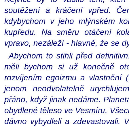
soutěžení a kráčení vpřed. Čer
kdybychom v jeho mlýnském kole
kupředu. Na směru otáčení kola,
vpravo, nezáleží - hlavně, že se d
Abychom to stihli před definitiv
měli bychom si už konečně ote
rozvíjením egoizmu a vlastnění (k
jenom neodvolatelně urychluj
přáno, když jinak nedáme. Planeta
obydlené těleso ve Vesmíru. Všech
dávno vybydleli a zdevastovali. V