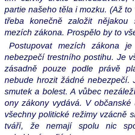
partie našeho těla i mozku. (Až t
třeba konečně založit nějakou
mezích zákona. Prospělo by to vš
Postupovat mezích zákona je 
nebezpečí trestního postihu. Je 
zásadně pouze podle právě pl
nebude hrozit žádné nebezpečí. J
smutek a bolest. A vůbec nezáleží
ony zákony vydává. V občanské úř
všechny politické režimy vzácně s
tváří, že nemají spolu nic sp