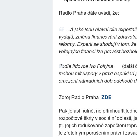
Radio Praha dále uvádí, že:
...A jaké jsou hlavní cíle expert
výdajů, změna financování zdravotnic
reformy. Experti se shodují v tom, že
veřejných financí lze provést bezbol
Podle lidovce Ivo Foltýna
(další 
mohou mít úspory v praxi napříkla
omezení náhradních dob odchodů d
Zdroj Radio Praha
ZDE
Pak je asi nutné, ne přimhouřit jedn
rozpočtové škrty v sociální oblasti,
(tj. jejich redukované započtení tep
je zřetelným porušením právní zás