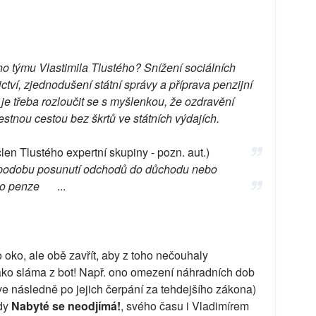
ního týmu Vlastimila Tlustého? Snížení sociálních
tví, zjednodušení státní správy a příprava penzijní
 je třeba rozloučit se s myšlenkou, že ozdravění
estnou cestou bez škrtů ve státních výdajích.
člen Tlustého expertní skupiny - pozn. aut.)
d podobu posunutí odchodů do důchodu nebo
o penze
...
o oko, ale obě zavřít, aby z toho nečouhaly
 jako sláma z bot! Např. ono omezení náhradních dob
rve následně po jejich čerpání za tehdejšího zákona)
ady
Nabyté se neodjímá!
, svého času i Vladimírem