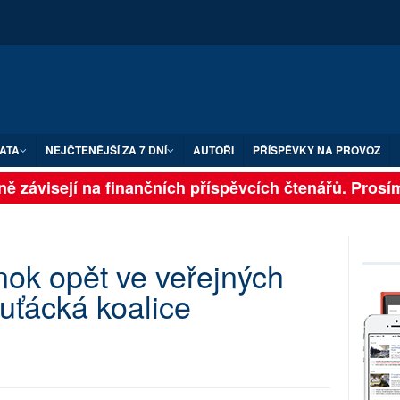
ATA
NEJČTENĚJŠÍ ZA 7 DNÍ
AUTOŘI
PŘÍSPĚVKY NA PROVOZ
lně závisejí na finančních příspěvcích čtenářů. Prosí
ok opět ve veřejných
luťácká koalice