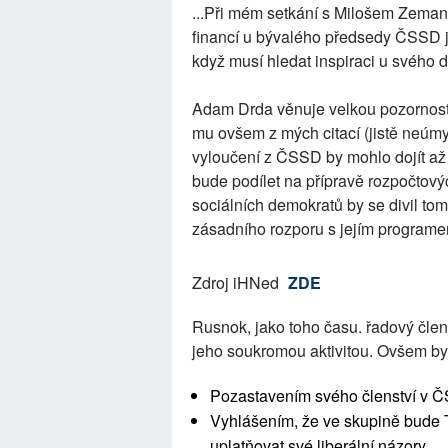
...Při mém setkání s Milošem Zemane
financí u bývalého předsedy ČSSD j
když musí hledat inspiraci u svého 
Adam Drda věnuje velkou pozornost
mu ovšem z mých citací (jistě neúmy
vyloučení z ČSSD by mohlo dojít až
bude podílet na přípravě rozpočtovýc
sociálních demokratů by se divil t
zásadního rozporu s jejím programe
Zdroj iHNed
ZDE
Rusnok, jako toho času. řadový člen
jeho soukromou aktivitou. Ovšem bylo
Pozastavením svého členství v Č
Vyhlášením, že ve skupině bude Tl
uplatňovat své liberální názory