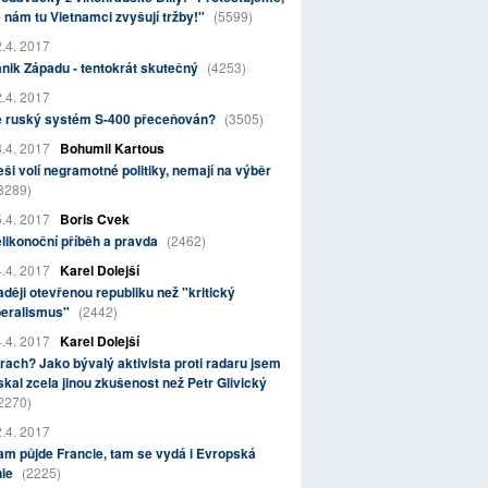
 nám tu Vietnamci zvyšují tržby!"
(5599)
.4. 2017
nik Západu - tentokrát skutečný
(4253)
.4. 2017
e ruský systém S-400 přeceňován?
(3505)
.4. 2017
Bohumil Kartous
ši volí negramotné politiky, nemají na výběr
3289)
.4. 2017
Boris Cvek
likonoční příběh a pravda
(2462)
.4. 2017
Karel Dolejší
ději otevřenou republiku než "kritický
beralismus"
(2442)
.4. 2017
Karel Dolejší
rach? Jako bývalý aktivista proti radaru jsem
skal zcela jinou zkušenost než Petr Glivický
2270)
.4. 2017
m půjde Francie, tam se vydá i Evropská
nie
(2225)