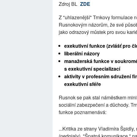
Zdroj BL
ZDE
Z "uhlazenější" Trnkovy formulace n
Rusnokovým názorům, že své působen
jako odrazový můstek pro svou kari
exekutivní funkce (zvlášť pro č
liberální názory
manažerská funkce v soukromé 
s exekutivní specializací
aktivity v profesním sdružení f
exekutivní sféře
Rusnok se pak stal náměstkem minist
sociální zabezpečení a důchody. Tr
funkce poznamenává:
...Kritika ze strany Vladimíra Špidl
(nedojaly). "Špatná komunikace," nav