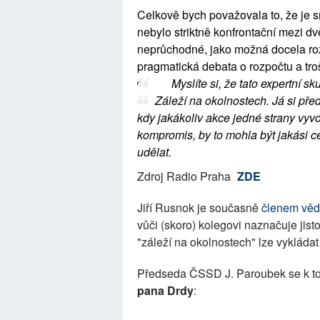
Celkově bych považovala to, že je sn
nebylo striktně konfrontační mezi dv
neprůchodné, jako možná docela ro
pragmatická debata o rozpočtu a troš
Myslíte si, že tato expertní 
Záleží na okolnostech. Já si pře
kdy jakákoliv akce jedné strany vyv
kompromis, by to mohla být jakási ce
udělat.
Zdroj Radio Praha
ZDE
Jiří Rusnok je současně
členem věd
vůči (skoro) kolegovi naznačuje jis
"záleží na okolnostech" lze vykládat 
Předseda ČSSD J. Paroubek se k to
pana Drdy
: