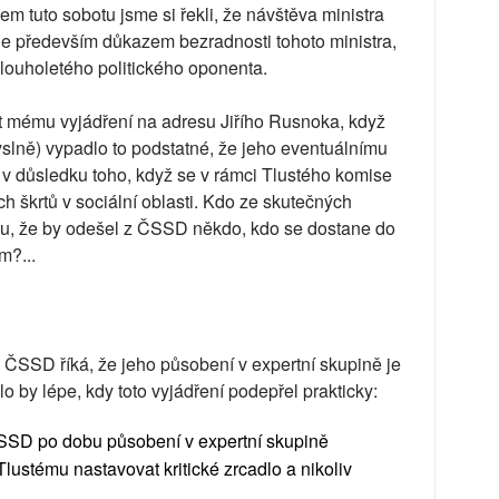
m tuto sobotu jsme si řekli, že návštěva ministra
e především důkazem bezradnosti tohoto ministra,
dlouholetého politického oponenta.
 mému vyjádření na adresu Jiřího Rusnoka, když
slně) vypadlo to podstatné, že jeho eventuálnímu
 v důsledku toho, když se v rámci Tlustého komise
h škrtů v sociální oblasti. Kdo ze skutečných
omu, že by odešel z ČSSD někdo, kdo se dostane do
m?...
 ČSSD říká, že jeho působení v expertní skupině je
 by lépe, kdy toto vyjádření podepřel prakticky:
SSD po dobu působení v expertní skupině
ustému nastavovat kritické zrcadlo a nikoliv