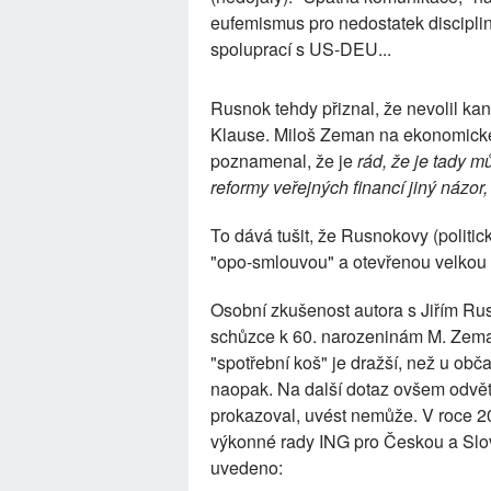
eufemismus pro nedostatek disciplin
spoluprací s US-DEU...
Rusnok tehdy přiznal, že nevolil k
Klause. Miloš Zeman na ekonomické 
poznamenal, že je
rád, že je tady m
reformy veřejných financí jiný názor
To dává tušit, že Rusnokovy (politi
"opo-smlouvou" a otevřenou velkou k
Osobní zkušenost autora s Jiřím Ru
schůzce k 60. narozeninám M. Zeman
"spotřební koš" je dražší, než u obča
naopak. Na další dotaz ovšem odvětil
prokazoval, uvést nemůže. V roce 
výkonné rady ING pro Českou a Slov
uvedeno: