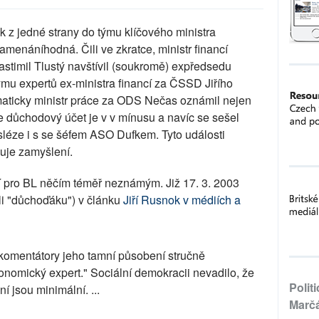
tik z jedné strany do týmu klíčového ministra
znamenáníhodná. Čili ve zkratce, ministr financí
stimil Tlustý navštívil (soukromě) expředsedu
mu expertů ex-ministra financí za ČSSD Jiřího
aticky ministr práce za ODS Nečas oznámil nejen
důchodový účet je v v mínusu a navíc se sešel
ze i s se šéfem ASO Dufkem. Tyto události
aduje zamyšlení.
 pro BL něčím téměř neznámým. Již 17. 3. 2003
li "důchoďáku") v článku
Jiří Rusnok v médiích a
 komentátory jeho tamní působení stručně
nomický expert." Sociální demokracii nevadilo, že
Polit
í jsou minimální. ...
Marč