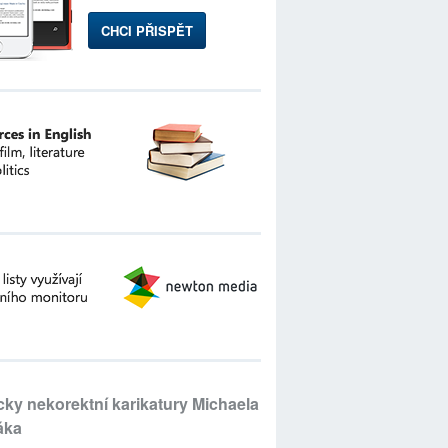
CHCI PŘISPĚT
icky nekorektní karikatury Michaela
áka