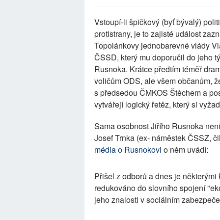
Vstoupí-li špičkový (byť bývalý) poli
protistrany, je to zajisté událost za
Topolánkovy jednobarevné vlády Vla
ČSSD, který mu doporučil do jeho tý
Rusnoka. Krátce předtím téměř dram
voličům ODS, ale všem občanům, že 
s předsedou ČMKOS Štěchem a poslé
vytvářejí logický řetěz, který si vyž
Sama osobnost Jiřího Rusnoka není
Josef Trnka (ex- náměstek ČSSZ, či
média o Rusnokovi
o něm uvádí:
Přišel z odborů a dnes je některými
redukováno do slovního spojení "eko
jeho znalosti v sociálním zabezpečen