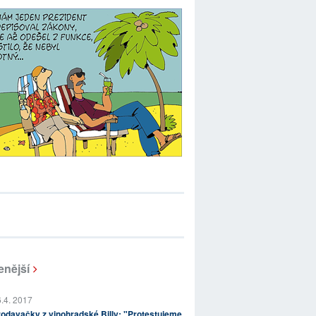
enější
.4. 2017
odavačky z vinohradské Billy: "Protestujeme,