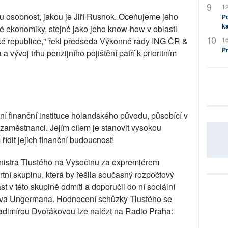
12
u osobnost, jakou je Jiří Rusnok. Oceňujeme jeho
Po
ka
ké ekonomiky, stejně jako jeho know-how v oblasti
ké republice," řekl předseda Výkonné rady ING ČR &
16
P
 vývoj trhu penzijního pojištění patří k prioritním
ní finanční instituce holandského původu, působící v
zaměstnanci. Jejím cílem je stanovit vysokou
ídit jejich finanční budoucnost!
inistra Tlustého na Vysočinu za expremiérem
ní skupinu, která by řešila současný rozpočtový
 v této skupině odmítl a doporučil do ní sociální
ava Ungermana. Hodnocení schůzky Tlustého se
adimírou Dvořákovou lze nalézt na Radio Praha: