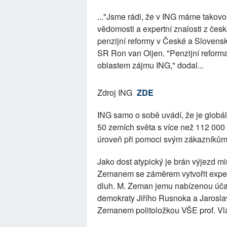
..."Jsme rádi, že v ING máme takovo
vědomosti a expertní znalosti z čes
penzijní reformy v České a Slovens
SR Ron van Oijen. "Penzijní reforma a
oblastem zájmu ING," dodal...
Zdroj ING
ZDE
ING samo o sobě uvádí, že je globál
50 zemích světa s více než 112 000 
úroveň při pomoci svým zákazníkům ř
Jako dost atypický je brán výjezd m
Zemanem se záměrem vytvořit expert
dluh. M. Zeman jemu nabízenou účast
demokraty Jiřího Rusnoka a Jarosl
Zemanem politoložkou VŠE prof. Vl