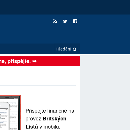
me, přispějte. ➥
Přispějte finančně na
provoz
Britských
v mobilu.
Listů