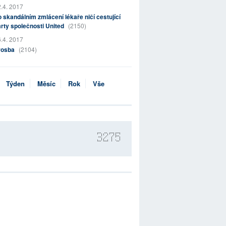
.4. 2017
 skandálním zmlácení lékaře ničí cestující
rty společnosti United
(2150)
.4. 2017
rosba
(2104)
Týden
Měsíc
Rok
Vše
3275