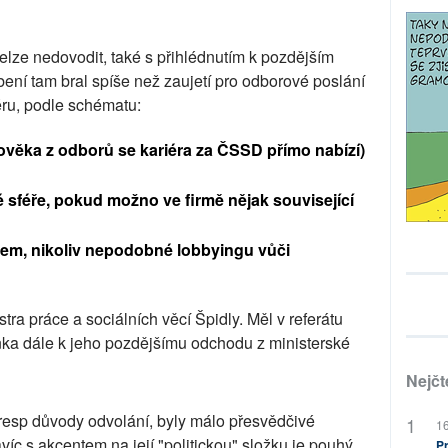
elze nedovodit, také s přihlédnutím k pozdějším
í tam bral spíše než zaujetí pro odborové poslání
éru, podle schématu:
lověka z odborů se kariéra za ČSSD přímo nabízí)
sféře, pokud možno ve firmě nějak související
irem, nikoliv nepodobné lobbyingu vůči
ra práce a sociálních věcí Špidly. Měl v referátu
nka dále k jeho pozdějšímu odchodu z ministerské
Nejčt
y, resp důvody odvolání, byly málo přesvědčivé
16
íc s akcentem na její "politickou" složku je pouhý
Pr