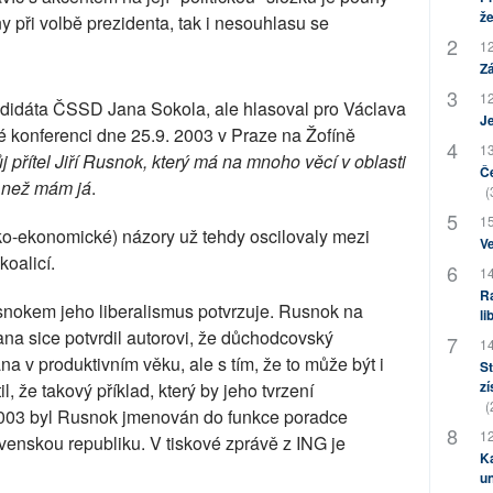
že
y při volbě prezidenta, tak i nesouhlasu se
12
Zá
12
andidáta ČSSD Jana Sokola, ale hlasoval pro Václava
J
konferenci dne 25.9. 2003 v Praze na Žofíně
13
ůj přítel Jiří Rusnok, který má na mnoho věcí v oblasti
Če
, než mám já
.
(
15
cko-ekonomické) názory už tehdy oscilovaly mezi
Ve
oalicí.
14
Ra
snokem jeho liberalismus potvrzuje. Rusnok na
li
a sice potvrdil autorovi, že důchodcovský
14
na v produktivním věku, ale s tím, že to může být i
St
zí
, že takový příklad, který by jeho tvrzení
(
2003 byl Rusnok jmenován do funkce poradce
12
enskou republiku. V tiskové zprávě z ING je
Ka
u