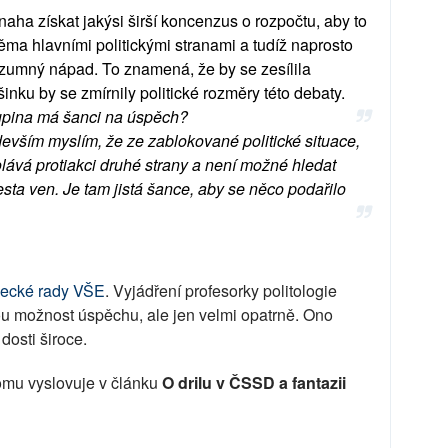
aha získat jakýsi širší koncenzus o rozpočtu, aby to
ěma hlavními politickými stranami a tudíž naprosto
zumný nápad. To znamená, že by se zesílila
inku by se zmírnily politické rozměry této debaty.
skupina má šanci na úspěch?
devším myslím, že ze zablokované politické situace,
olává protiakci druhé strany a není možné hledat
sta ven. Je tam jistá šance, aby se něco podařilo
ecké rady VŠE
. Vyjádření profesorky politologie
tou možnost úspěchu, ale jen velmi opatrně. Ono
dosti široce.
mu vyslovuje v článku
O drilu v ČSSD a fantazii