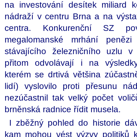
na investování desítek miliard ko
nádraží v centru Brna a na výst
centra. Konkurenční SZ po
megalomanské mrhání penězi a
stávajícího železničního uzlu 
přitom odvolávají i na výsledk
kterém se drtivá většina zúčastně
lidí) vyslovilo proti přesunu n
nezúčastnil tak velký počet voli
brněnská radnice řídit musela.
I zběžný pohled do historie dáv
kam mohou vést výzvy politiků 