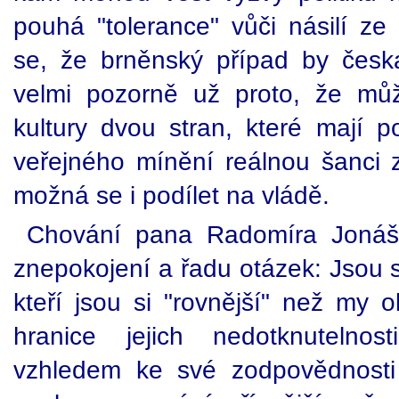
pouhá "tolerance" vůči násilí ze
se, že brněnský případ by česk
velmi pozorně už proto, že může 
kultury dvou stran, které mají 
veřejného mínění reálnou šanci
možná se i podílet na vládě.
Chování pana Radomíra Jonáš
znepokojení a řadu otázek: Jsou sn
kteří jsou si "rovnější" než my o
hranice jejich nedotknutelno
vzhledem ke své zodpovědnosti 