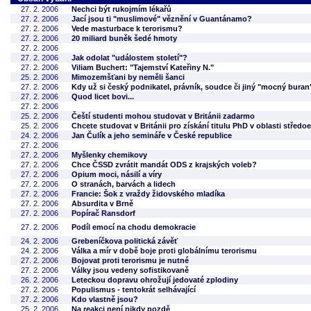
27. 2. 2006
Nechci být rukojmím lékařů
27. 2. 2006
Jací jsou ti "muslimové" věznění v Guantánamo?
27. 2. 2006
Vede masturbace k terorismu?
27. 2. 2006
20 miliard buněk šedé hmoty
27. 2. 2006
27. 2. 2006
Jak odolat "událostem století"?
27. 2. 2006
Viliam Buchert: "Tajemství Kateřiny N."
25. 2. 2006
Mimozemšťani by neměli šanci
27. 2. 2006
Kdy už si český podnikatel, právník, soudce či jiný "mocný bur
27. 2. 2006
Quod licet bovi...
27. 2. 2006
25. 2. 2006
Čeští studenti mohou studovat v Británii zadarmo
25. 2. 2006
Chcete studovat v Británii pro získání titulu PhD v oblasti střed
24. 2. 2006
Jan Čulík a jeho semináře v České republice
27. 2. 2006
27. 2. 2006
Myšlenky chemikovy
27. 2. 2006
Chce ČSSD zvrátit mandát ODS z krajských voleb?
27. 2. 2006
Opium moci, násilí a víry
27. 2. 2006
O stranách, barvách a lidech
27. 2. 2006
Francie: Šok z vraždy židovského mladíka
27. 2. 2006
Absurdita v Brně
27. 2. 2006
Popírač Ransdorf
27. 2. 2006
Podíl emocí na chodu demokracie
24. 2. 2006
Grebeníčkova politická závěť
24. 2. 2006
Válka a mír v době boje proti globálnímu terorismu
27. 2. 2006
Bojovat proti terorismu je nutné
27. 2. 2006
Války jsou vedeny sofistikovaně
26. 2. 2006
Leteckou dopravu ohrožují jedovaté zplodiny
27. 2. 2006
Populismus - tentokrát selhávající
27. 2. 2006
Kdo vlastně jsou?
25. 2. 2006
Na reakci není nikdy pozdě