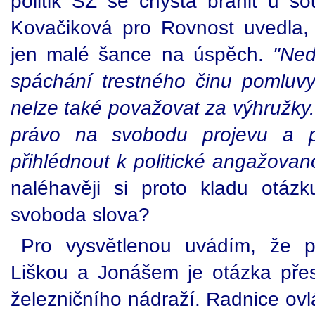
politik SZ se chystá bránit u so
Kovačiková pro Rovnost uvedla,
jen malé šance na úspěch.
"Ned
spáchání trestného činu pomluv
nelze také považovat za výhružky.
právo na svobodu projevu a po
přihlédnout k politické angažovan
naléhavěji si proto kladu otá
svoboda slova?
Pro vysvětlenou uvádím, že p
Liškou a Jonášem je otázka pře
železničního nádraží. Radnice ov