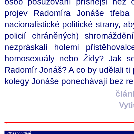
osob posuzování přísnější než o
projev Radomíra Jonáše třeba ř
nacionalistické politické strany, 
policií chráněných) shromáždění
nezpráskali holemi přistěhova
homosexuály nebo Židy? Jak se
Radomír Jonáš? A co by udělali ti p
kolegy Jonáše ponechávají bez r
člán
Vyt
Obsah vydání