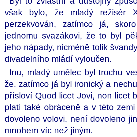
Byl to zvláštní a důstojný zp
však bylo, že mladý režisér 
perzekvován, zatímco já, skoro
jednomu svazákovi, že to byl pě
jeho nápady, nicméně tolik švandy 
divadelního mládí vyloučen.
Inu, mladý umělec byl trochu ve
že, zatímco já byl ironický a nechut
přísloví Quod licet Jovi, non licet 
platí také obráceně a v této zemi 
dovoleno volovi, není dovoleno ji
mnohem víc než jiným.