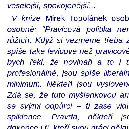
veselejší, spokojenější...
V knize
Mirek Topolánek oso
osobně: "Pravicová politika n
růžích. Když si vezmeme třeba zá
spíše také levicové než pravicov
bych řekl, že novináři a to i ti
profesionálně, jsou spíše liberál
minimum. Někteří jsou vysloveně
Zdá se, že tuto myšlenkovou a
se svými odpůrci -- ti zase vid
spiklence. Pravda, někteří js
dokonce i ti, kteří svou práci děla