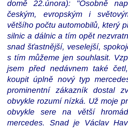
domě 22.února): "Osobně např
českým, evropským i světový
většího počtu automobilů, který 
silnic a dálnic a tím opět nezvra
snad šťastnější, veselejší, spoko
s tím můžeme jen souhlasit. Vzp
jsem před nedávnem také četl,
koupit úplně nový typ mercedes
prominentní zákazník dostal zv
obvykle rozumí nízká. Už moje pr
obvykle sere na větší hromá
mercedes. Snad je Václav Have