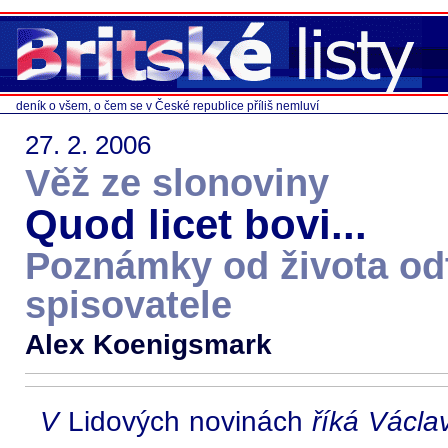
deník o všem, o čem se v České republice příliš nemluví
27. 2. 2006
Věž ze slonoviny
Quod licet bovi...
Poznámky od života od
spisovatele
Alex Koenigsmark
V
Lidových novinách
říká Václa