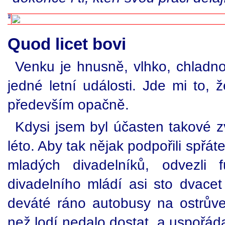
Quod licet bovi
Venku je hnusně, vlhko, chladn
jedné letní události. Jde mi to, ž
především opačně.
Kdysi jsem byl účasten takové zv
léto. Aby tak nějak podpořili spřá
mladých divadelníků, odvezli 
divadelního mládí asi sto dvacet
deváté ráno autobusy na ostrůve
než lodí nedalo dostat, a uspořáda