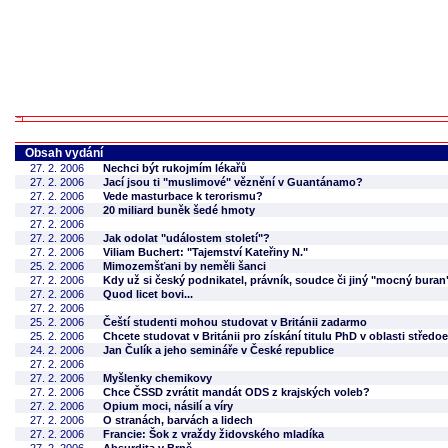
Obsah vydání
27. 2. 2006
Nechci být rukojmím lékařů
27. 2. 2006
Jací jsou ti "muslimové" věznění v Guantánamo?
27. 2. 2006
Vede masturbace k terorismu?
27. 2. 2006
20 miliard buněk šedé hmoty
27. 2. 2006
27. 2. 2006
Jak odolat "událostem století"?
27. 2. 2006
Viliam Buchert: "Tajemství Kateřiny N."
25. 2. 2006
Mimozemšťani by neměli šanci
27. 2. 2006
Kdy už si český podnikatel, právník, soudce či jiný "mocný bur
27. 2. 2006
Quod licet bovi...
27. 2. 2006
25. 2. 2006
Čeští studenti mohou studovat v Británii zadarmo
25. 2. 2006
Chcete studovat v Británii pro získání titulu PhD v oblasti střed
24. 2. 2006
Jan Čulík a jeho semináře v České republice
27. 2. 2006
27. 2. 2006
Myšlenky chemikovy
27. 2. 2006
Chce ČSSD zvrátit mandát ODS z krajských voleb?
27. 2. 2006
Opium moci, násilí a víry
27. 2. 2006
O stranách, barvách a lidech
27. 2. 2006
Francie: Šok z vraždy židovského mladíka