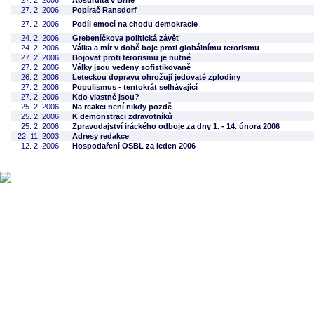
27. 2. 2006
Absurdita v Brně
27. 2. 2006
Popírač Ransdorf
27. 2. 2006
Podíl emocí na chodu demokracie
24. 2. 2006
Grebeníčkova politická závěť
24. 2. 2006
Válka a mír v době boje proti globálnímu terorismu
27. 2. 2006
Bojovat proti terorismu je nutné
27. 2. 2006
Války jsou vedeny sofistikovaně
26. 2. 2006
Leteckou dopravu ohrožují jedovaté zplodiny
27. 2. 2006
Populismus - tentokrát selhávající
27. 2. 2006
Kdo vlastně jsou?
25. 2. 2006
Na reakci není nikdy pozdě
25. 2. 2006
K demonstraci zdravotníků
25. 2. 2006
Zpravodajství iráckého odboje za dny 1. - 14. února 2006
22. 11. 2003
Adresy redakce
12. 2. 2006
Hospodaření OSBL za leden 2006