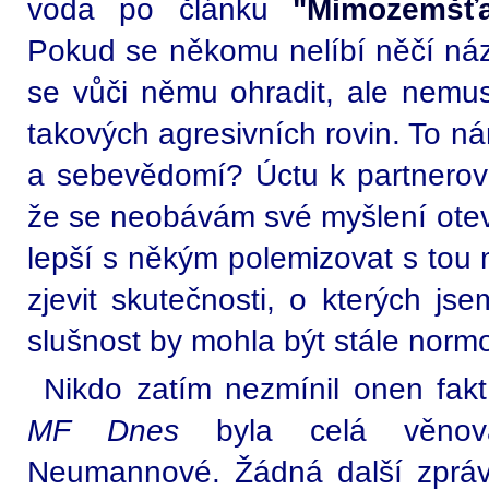
voda po článku
"Mimozemšťa
Pokud se někomu nelíbí něčí ná
se vůči němu ohradit, ale nemus
takových agresivních rovin. To ná
a sebevědomí? Úctu k partnerovi
že se neobávám své myšlení otevř
lepší s někým polemizovat s tou
zjevit skutečnosti, o kterých j
slušnost by mohla být stále norm
Nikdo zatím nezmínil onen fakt,
MF Dnes
byla celá věnován
Neumannové. Žádná další zpráv