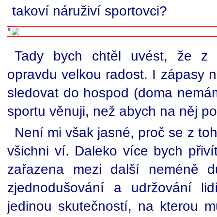
takoví náruživí sportovci?
Tady bych chtěl uvést, že z j
opravdu velkou radost. I zápasy n
sledovat do hospod (doma nemáme 
sportu věnuji, než abych na něj p
Není mi však jasné, proč se z to
všichni ví. Daleko více bych přiv
zařazena mezi další neméně důl
zjednodušování a udržování lid
jedinou skutečností, na kterou m