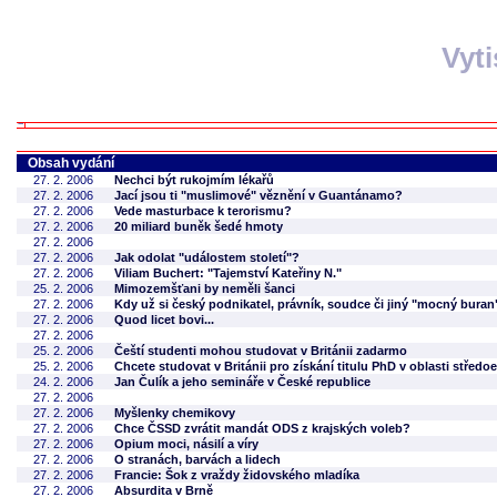
Vyt
Obsah vydání
27. 2. 2006
Nechci být rukojmím lékařů
27. 2. 2006
Jací jsou ti "muslimové" věznění v Guantánamo?
27. 2. 2006
Vede masturbace k terorismu?
27. 2. 2006
20 miliard buněk šedé hmoty
27. 2. 2006
27. 2. 2006
Jak odolat "událostem století"?
27. 2. 2006
Viliam Buchert: "Tajemství Kateřiny N."
25. 2. 2006
Mimozemšťani by neměli šanci
27. 2. 2006
Kdy už si český podnikatel, právník, soudce či jiný "mocný bur
27. 2. 2006
Quod licet bovi...
27. 2. 2006
25. 2. 2006
Čeští studenti mohou studovat v Británii zadarmo
25. 2. 2006
Chcete studovat v Británii pro získání titulu PhD v oblasti střed
24. 2. 2006
Jan Čulík a jeho semináře v České republice
27. 2. 2006
27. 2. 2006
Myšlenky chemikovy
27. 2. 2006
Chce ČSSD zvrátit mandát ODS z krajských voleb?
27. 2. 2006
Opium moci, násilí a víry
27. 2. 2006
O stranách, barvách a lidech
27. 2. 2006
Francie: Šok z vraždy židovského mladíka
27. 2. 2006
Absurdita v Brně