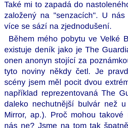
Také mi to zapadá do nastoleného
založený na "senzacích". U nás
více se sází na zjednodušení.
Během mého pobytu ve Velké Bri
existuje deník jako je The Guardi
onen anonyn stojící za poznámk
tyto noviny někdy četl. Je pravd
scény jsem měl pocit dvou extrém
například reprezentovaná The G
daleko nechutnější bulvár než 
Mirror, ap.). Proč mohou takové 
nás ne? Jsme na tom tak špatně