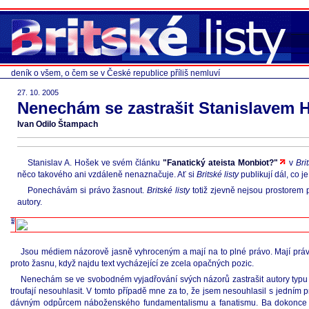
deník o všem, o čem se v České republice příliš nemluví
27. 10. 2005
Nenechám se zastrašit Stanislavem
Ivan Odilo Štampach
Stanislav A. Hošek ve svém článku
"Fanatický ateista Monbiot?"
v
Bri
něco takového ani vzdáleně nenaznačuje. Ať si
Britské listy
publikují dál, co j
Ponechávám si právo žasnout.
Britské listy
totiž zjevně nejsou prostorem p
autory.
Jsou médiem názorově jasně vyhroceným a mají na to plné právo. Mají právo 
proto žasnu, když najdu text vycházející ze zcela opačných pozic.
Nenechám se ve svobodném vyjadřování svých názorů zastrašit autory typu Sta
troufají nesouhlasit. V tomto případě mne za to, že jsem nesouhlasil s jedním p
dávným odpůrcem náboženského fundamentalismu a fanatismu. Ba dokonce by 