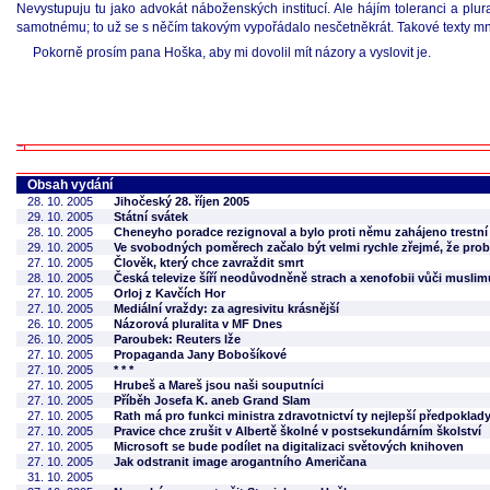
Nevystupuju tu jako advokát náboženských institucí. Ale hájím toleranci a plura
samotnému; to už se s něčím takovým vypořádalo nesčetněkrát. Takové texty mne 
Pokorně prosím pana Hoška, aby mi dovolil mít názory a vyslovit je.
Obsah vydání
28. 10. 2005
Jihočeský 28. říjen 2005
29. 10. 2005
Státní svátek
28. 10. 2005
Cheneyho poradce rezignoval a bylo proti němu zahájeno trestní 
29. 10. 2005
Ve svobodných poměrech začalo být velmi rychle zřejmé, že probl
27. 10. 2005
Člověk, který chce zavraždit smrt
28. 10. 2005
Česká televize šíří neodůvodněně strach a xenofobii vůči musli
27. 10. 2005
Orloj z Kavčích Hor
27. 10. 2005
Mediální vraždy: za agresivitu krásnější
26. 10. 2005
Názorová pluralita v MF Dnes
26. 10. 2005
Paroubek: Reuters lže
27. 10. 2005
Propaganda Jany Bobošíkové
27. 10. 2005
* * *
27. 10. 2005
Hrubeš a Mareš jsou naši souputníci
27. 10. 2005
Příběh Josefa K. aneb Grand Slam
27. 10. 2005
Rath má pro funkci ministra zdravotnictví ty nejlepší předpoklad
27. 10. 2005
Pravice chce zrušit v Albertě školné v postsekundárním školství
27. 10. 2005
Microsoft se bude podílet na digitalizaci světových knihoven
27. 10. 2005
Jak odstranit image arogantního Američana
31. 10. 2005