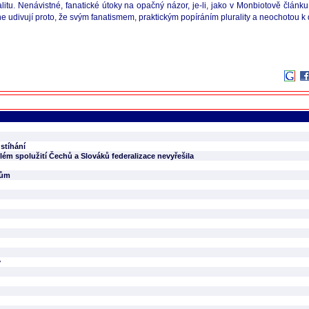
litu. Nenávistné, fanatické útoky na opačný názor, je-li, jako v Monbiotově článku
udivují proto, že svým fanatismem, praktickým popíráním plurality a neochotou k d
stíhání
ém spolužití Čechů a Slováků federalizace nevyřešila
mům
y