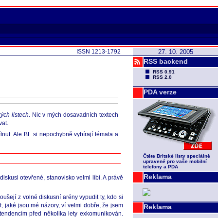
ISSN 1213-1792
27. 10. 2005
RSS backend
RSS 0.91
RSS 2.0
PDA verze
kých listech
. Nic v mých dosavadních textech
vat.
tnut. Ale BL si nepochybně vybírají témata a
Čtěte Britské listy speciálně
upravené pro vaše mobilní
telefony a PDA
Reklama
skusi otevřené, stanovisko velmi líbí. A právě
šejí z volné diskusní arény vypudit ty, kdo si
t, jaké jsou mé názory, ví velmi dobře, že jsem
Reklama
tendencím před několika lety exkomunikován.