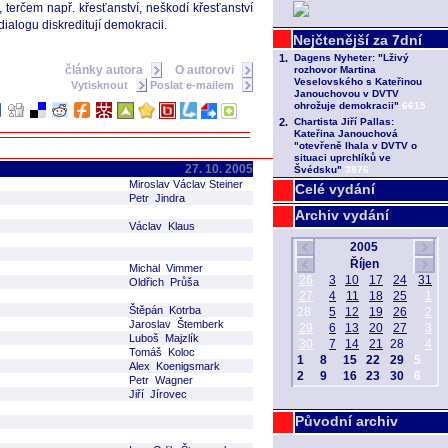
, terčem např. křesťanství, neškodí křesťanství
ialogu diskreditují demokracii.
články autora
O autorovi
Vytisknout
Poslat e-mailem
27. 10. 2005
Miroslav Václav Steiner
Celé vydání
Petr Jindra
Archiv vydání
Václav Klaus
Michal Vimmer
Oldřich Průša
Štěpán Kotrba
Jaroslav Štemberk
Luboš Majzlík
Tomáš Koloc
Alex Koenigsmark
Petr Wagner
Jiří Jírovec
Původní archiv