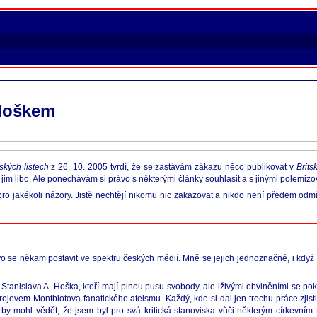
 Hoškem
tských listech
z 26. 10. 2005 tvrdí, že se zastávám zákazu něco publikovat v
Brits
e jim libo. Ale ponechávám si právo s některými články souhlasit a s jinými polemizo
ro jakékoli názory. Jistě nechtějí nikomu nic zakazovat a nikdo není předem odmí
se někam postavit ve spektru českých médií. Mně se jejich jednoznačné, i když di
nislava A. Hoška, kteří mají plnou pusu svobody, ale lživými obviněními se pokou
rojevem Montbiotova fanatického ateismu. Každý, kdo si dal jen trochu práce zjisti
mohl vědět, že jsem byl pro svá kritická stanoviska vůči některým církevním 