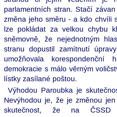
parlamentních stran. Stačí závan 
změna jeho směru - a kdo chvíli stá
lze pokládat za velkou chybu 
sněmovně, že nejednotným hlas
stranu dopustil zamítnutí úprav
umožňovala korespondenční hl
demokracie s málo věrným voličst
lístky zasílané poštou.
Výhodou Paroubka je skutečnos
Nevýhodou je, že je změnou jen č
skutečnost, že na ČSSD 