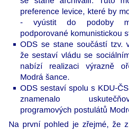
se stane archiválií. Tuto m
preference levice, které by m
- vyústit do podoby m
podporované komunistickou s
ODS se stane součástí tzv. v
že sestaví vládu se sociálním
nabízí realizaci výrazně 
Modrá šance.
ODS sestaví spolu s KDU-ČSL
znamenalo uskutečňová
programových postulátů Modr
Na první pohled je zřejmé, že z