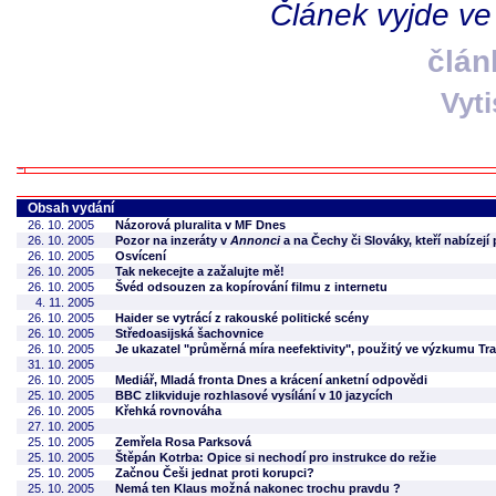
Článek vyjde ve
člán
Vyt
Obsah vydání
26. 10. 2005
Názorová pluralita v MF Dnes
26. 10. 2005
Pozor na inzeráty v
Annonci
a na Čechy či Slováky, kteří nabízejí p
26. 10. 2005
Osvícení
26. 10. 2005
Tak nekecejte a zažalujte mě!
26. 10. 2005
Švéd odsouzen za kopírování filmu z internetu
4. 11. 2005
26. 10. 2005
Haider se vytrácí z rakouské politické scény
26. 10. 2005
Středoasijská šachovnice
26. 10. 2005
Je ukazatel "průměrná míra neefektivity", použitý ve výzkumu Tra
31. 10. 2005
26. 10. 2005
Mediář, Mladá fronta Dnes a krácení anketní odpovědi
25. 10. 2005
BBC zlikviduje rozhlasové vysílání v 10 jazycích
26. 10. 2005
Křehká rovnováha
27. 10. 2005
25. 10. 2005
Zemřela Rosa Parksová
25. 10. 2005
Štěpán Kotrba: Opice si nechodí pro instrukce do režie
25. 10. 2005
Začnou Češi jednat proti korupci?
25. 10. 2005
Nemá ten Klaus možná nakonec trochu pravdu ?