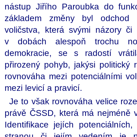
nástup Jiřího Paroubka do funk
základem změny byl odchod S
voličstva, která svými názory či
v dobách alespoň trochu nor
demokracie, se s radostí vrát
přirozený pohyb, jakýsi politický
rovnováha mezi potenciálními vo
mezi levicí a pravicí.
Je to však rovnováha velice roze
právě ČSSD, která má nejméně v
Identifikace jejích potenciálních,
stranou či jejím vedením je n