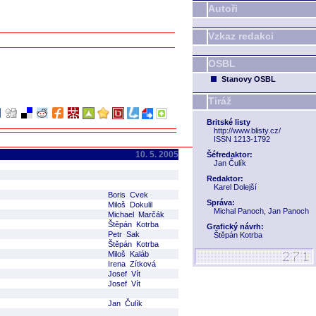
Autoři
Vzkaz redakci
OSBL
Stanovy OSBL
Tiráž
Britské listy
http://www.blisty.cz/
ISSN 1213-1792
10. 5. 2005
Šéfredaktor:
Jan Čulík
Redaktor:
Karel Dolejší
Boris Cvek
Správa:
Miloš Dokulil
Michal Panoch, Jan Panoch
Michael Marčák
Štěpán Kotrba
Grafický návrh:
Petr Sak
Štěpán Kotrba
Štěpán Kotrba
Miloš Kaláb
Irena Zítková
Josef Vít
Josef Vít
Jan Čulík