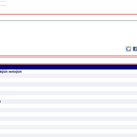
ských mrtvých
i