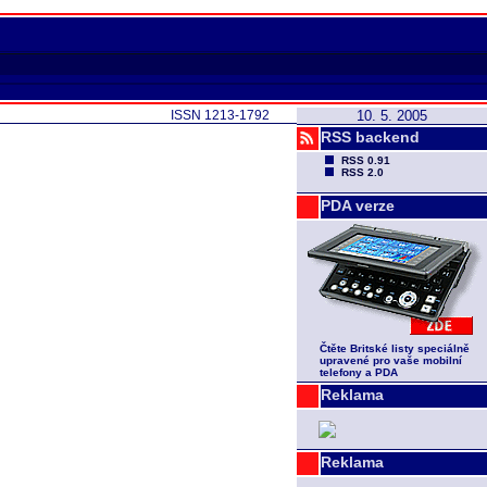
ISSN 1213-1792
10. 5. 2005
RSS backend
RSS 0.91
RSS 2.0
PDA verze
Čtěte Britské listy speciálně
upravené pro vaše mobilní
telefony a PDA
Reklama
Reklama