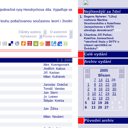
jedinečné rysy Hendrychova díla. Vyjadřuje se
ouhu potlačovanou současnou teorií i životní
články autora
O autorovi
Vytisknout
Poslat e-mailem
Celé vydání
7. 3. 2005
Archiv vydání
Alex Koenigsmark
Jindřich Kalous
Jiří Karban
Milan Kulhánek
Jaroslav Doležal
Tomáš Vandas
Jan Stern
Jo Leinen
Štěpán Kotrba
Jan Žižka
Milan Neubert
Původní archiv