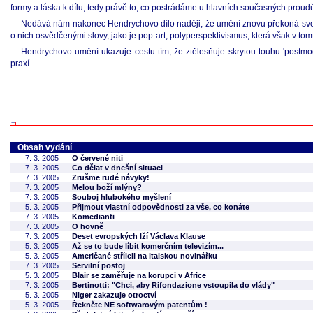
formy a láska k dílu, tedy právě to, co postrádáme u hlavních současných proud
Nedává nám nakonec Hendrychovo dílo naději, že umění znovu překoná svou kr
o nich osvědčenými slovy, jako je pop-art, polyperspektivismus, která však v tom
Hendrychovo umění ukazuje cestu tím, že ztělesňuje skrytou touhu 'postm
praxí.
Obsah vydání
7. 3. 2005
O červené niti
7. 3. 2005
Co dělat v dnešní situaci
7. 3. 2005
Zrušme rudé návyky!
7. 3. 2005
Melou boží mlýny?
7. 3. 2005
Souboj hlubokého myšlení
5. 3. 2005
Přijmout vlastní odpovědnosti za vše, co konáte
7. 3. 2005
Komedianti
7. 3. 2005
O hovně
7. 3. 2005
Deset evropských lží Václava Klause
5. 3. 2005
Až se to bude líbit komerčním televizím...
5. 3. 2005
Američané stříleli na italskou novinářku
7. 3. 2005
Servilní postoj
5. 3. 2005
Blair se zaměřuje na korupci v Africe
7. 3. 2005
Bertinotti: "Chci, aby Rifondazione vstoupila do vlády"
5. 3. 2005
Niger zakazuje otroctví
5. 3. 2005
Řekněte NE softwarovým patentům !