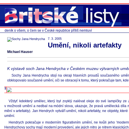
deník o všem, o čem se v České republice příliš nemluví
7. 3. 2005
Umění, nikoli artefakty
Michael Hauser
K výstavě soch Jana Hendrycha v Českém muzeu výtvarných umění v 
Sochy Jana Hendrycha stojí na okraji hlavních proudů současného umění, a
obklopovalo současné umění, oči se obracejí k tomu, který pokračuje tam, kde 
Vždyť kdekterý umělec, který byl zvyklý nalévat oleje do své lampičky ze
v možnosti umění a nedbal na módní slova, ukazuje, že pravá umělecká díla m
mění v artefakty). Jan Hendrych vytváří umění, nikoli artefakty, ne objekty, 
umění.
Hendrych pokračuje v moderním figurativním umění, ne kvůli jeho 'moderno
Hendrychovy sochy mají moderní provedení, ale jejich nitro je nitrem klasický