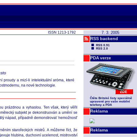
ISSN 1213-1792
7. 3. 2005
RSS backend
RSS 0.91
RSS 2.0
PDA verze
ěsto
 proudy a mizí-li intelektuální aróma, které
 postmodernu, na nové technologie.
Čtěte Britské listy speciálně
upravené pro vaše mobilní
telefony a PDA
u prázdnou a vyhaslou. Ten však, který věřil
Reklama
(umělecký subjekt je dekonstruován a umění se
etilý nápad, případně demonstrovat 'nemožnost'
Reklama
měním starořeckých mistrů. A můžeme říct, že
evuje hlubina, duchovní ucelenost, mistrovství