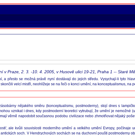
Praze, 2. 3. -10. 4. 2005, v Husově ulici 19-21, Praha 1 -- Staré M
 přesto se možná právě nyní dostávají do jejich středu. Vysychají-li tyto hlavní
skončili velcí mistři, neohlížeje se na řeči o konci umění, na konceptualismus, na
 zásobárny nějakého směru (konceptualismu, postmoderny), stojí dnes s lampičko
ohou vznikat i dnes, kdy postmoderní teoretici vytrubují, že umění je nemožné 
které mají věrně napodobit současnou podobu civilizace nebo zhmotňovat nějaký poš
sti', ale kvůli souvislosti moderního umění a velkého umění Evropy, počínaje u
ch antických soch. V Hendrychových sochách se na duchovní poušti postmoderny obj