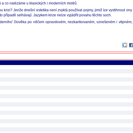
ů a co nalézáme u klasických i moderních mistrů.
izi? Jenže dnešní estetika není zvyklá používat pojmy, jimiž lze vystihnout ony 
to případě selhávají. Jazykem krize nelze vyjádřit povahu těchto soch.
oderního' člověka po něčem opravdovém, nezkarikovaném, vznešeném i vtipném, t