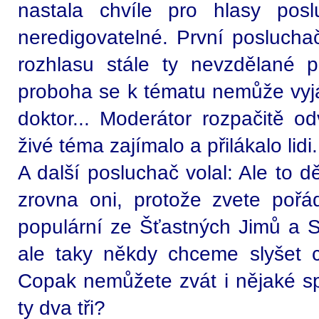
nastala chvíle pro hlasy pos
neredigovatelné. První poslucha
rozhlasu stále ty nevzdělané p
proboha se k tématu nemůže vyjá
doktor... Moderátor rozpačitě od
živé téma zajímalo a přilákalo lidi.
A další posluchač volal: Ale to d
zrovna oni, protože zvete pořád
populární ze Šťastných Jimů a S
ale taky někdy chceme slyšet chy
Copak nemůžete zvát i nějaké sp
ty dva tři?