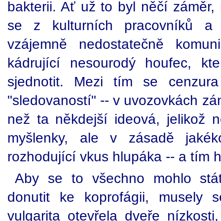
bakterii. Ať už to byl něčí záměr
se z kulturních pracovníků a j
vzájemně nedostatečně komunik
kádrující nesourodý houfec, k
sjednotit. Mezi tím se cenzura
"sledovaností" -- v uvozovkách zá
než ta někdejší ideová, jelikož 
myšlenky, ale v zásadě jakéko
rozhodující vkus hlupáka -- a tím 
Aby se to všechno mohlo stát
donutit ke koprofágii, musely se
vulgarita otevřela dveře nízkosti