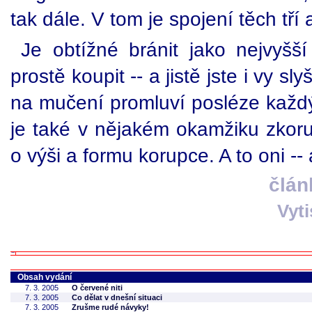
tak dále. V tom je spojení těch tří
Je obtížné bránit jako nejvyš
prostě koupit -- a jistě jste i vy s
na mučení promluví posléze každý,
je také v nějakém okamžiku zkoru
o výši a formu korupce. A to oni -- 
člán
Vyt
Obsah vydání
7. 3. 2005
O červené niti
7. 3. 2005
Co dělat v dnešní situaci
7. 3. 2005
Zrušme rudé návyky!