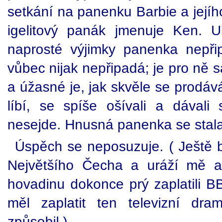
setkání na panenku Barbie a jejího
igelitový panák jmenuje Ken. 
naprosté výjimky panenka nepři
vůbec nijak nepřipadá; je pro ně
a úžasné je, jak skvěle se prodává
líbí, se spíše ošívali a dával
nesejde. Hnusná panenka se stal
Úspěch se neposuzuje. ( Ještě b
Největšího Čecha a uráží mě a 
hovadinu dokonce prý zaplatili B
měl zaplatit ten televizní dra
způsobil.)