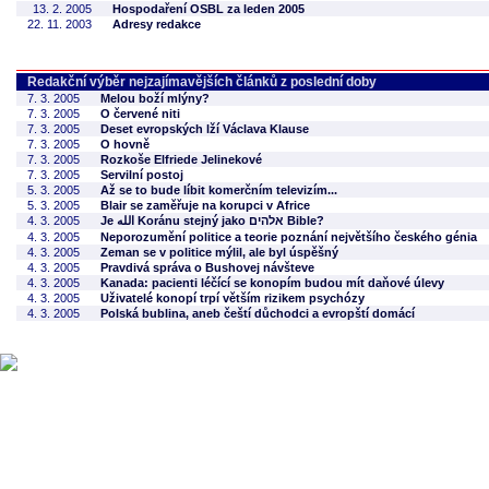
13. 2. 2005
Hospodaření OSBL za leden 2005
22. 11. 2003
Adresy redakce
Redakční výběr nejzajímavějších článků z poslední doby
7. 3. 2005
Melou boží mlýny?
7. 3. 2005
O červené niti
7. 3. 2005
Deset evropských lží Václava Klause
7. 3. 2005
O hovně
7. 3. 2005
Rozkoše Elfriede Jelinekové
7. 3. 2005
Servilní postoj
5. 3. 2005
Až se to bude líbit komerčním televizím...
5. 3. 2005
Blair se zaměřuje na korupci v Africe
4. 3. 2005
Je الله Koránu stejný jako אלהים Bible?
4. 3. 2005
Neporozumění politice a teorie poznání největšího českého génia
4. 3. 2005
Zeman se v politice mýlil, ale byl úspěšný
4. 3. 2005
Pravdivá správa o Bushovej návšteve
4. 3. 2005
Kanada: pacienti léčící se konopím budou mít daňové úlevy
4. 3. 2005
Uživatelé konopí trpí větším rizikem psychózy
4. 3. 2005
Polská bublina, aneb čeští důchodci a evropští domácí