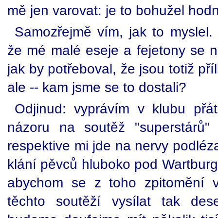
mě jen varovat: je to bohužel hodně
Samozřejmě vím, jak to myslel. 
že mé malé eseje a fejetony se n
jak by potřeboval, že jsou totiž př
ale -- kam jsme se to dostali?
Odjinud: vyprávím v klubu přá
názoru na soutěž "superstárů" 
respektive mi jde na nervy podléz
klání pěvců hluboko pod Wartburg
abychom se z toho zpitomění v
těchto soutěží vysílat tak de