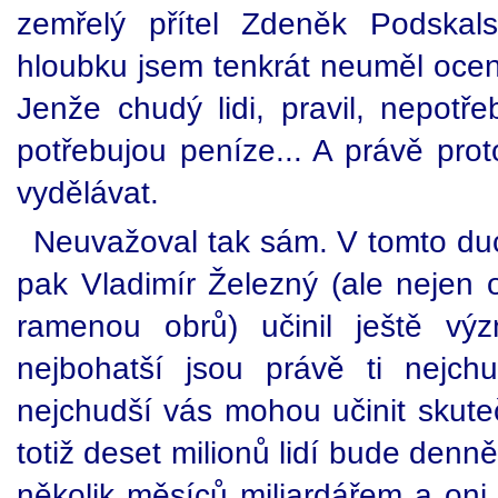
zemřelý přítel Zdeněk Podskals
hloubku jsem tenkrát neuměl ocenit
Jenže chudý lidi, pravil, nepotř
potřebujou peníze... A právě pro
vydělávat.
Neuvažoval tak sám. V tomto d
pak Vladimír Železný (ale nejen o
ramenou obrů) učinil ještě výz
nejbohatší jsou právě ti nejchu
nejchudší vás mohou učinit skute
totiž deset milionů lidí bude denně
několik měsíců miliardářem a oni 