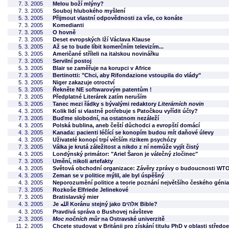
7. 3. 2005
Melou boží mlýny?
7. 3. 2005
Souboj hlubokého myšlení
5. 3. 2005
Přijmout vlastní odpovědnosti za vše, co konáte
7. 3. 2005
Komedianti
7. 3. 2005
O hovně
7. 3. 2005
Deset evropských lží Václava Klause
5. 3. 2005
Až se to bude líbit komerčním televizím...
5. 3. 2005
Američané stříleli na italskou novinářku
7. 3. 2005
Servilní postoj
5. 3. 2005
Blair se zaměřuje na korupci v Africe
7. 3. 2005
Bertinotti: "Chci, aby Rifondazione vstoupila do vlády"
5. 3. 2005
Niger zakazuje otroctví
5. 3. 2005
Řekněte NE softwarovým patentům !
7. 3. 2005
Předplatné Literárek zatím neruším
5. 3. 2005
Tanec mezi řádky s bývalými redaktory
Literárních novin
4. 3. 2005
Kolik lidí si vlastně potřebuje s Patočkou vyřídit účty?
7. 3. 2005
Buďme slobodní, na ostatnom nezáleží
4. 3. 2005
Polská bublina, aneb čeští důchodci a evropští domácí
4. 3. 2005
Kanada: pacienti léčící se konopím budou mít daňové úlevy
4. 3. 2005
Uživatelé konopí trpí větším rizikem psychózy
7. 3. 2005
Válka je krutá záležitost a nikdo z ní nemůže vyjít čistý
4. 3. 2005
Londýnský primátor: "Ariel Šaron je válečný zločinec"
7. 3. 2005
Umění, nikoli artefakty
4. 3. 2005
Světová obchodní organizace: Závěry zprávy o budoucnosti WT
4. 3. 2005
Zeman se v politice mýlil, ale byl úspěšný
4. 3. 2005
Neporozumění politice a teorie poznání největšího českého génia
7. 3. 2005
Rozkoše Elfriede Jelinekové
7. 3. 2005
Bratislavský mier
4. 3. 2005
Je الله Koránu stejný jako אלהים Bible?
4. 3. 2005
Pravdivá správa o Bushovej návšteve
2. 3. 2005
Moc nočních můr
na Ostravské univerzitě
11. 2. 2005
Chcete studovat v Británii pro získání titulu PhD v oblasti střed