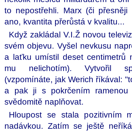
to nepostřehli. Marx (či přesněji 
ano, kvantita přerůstá v kvalitu...
Když zakládal V.I.Ž novou televiz
svém objevu. Vyšel nevkusu naprot
a laťku umístil deset centimetrů
mu nelichotím). Vytvořil s
(vzpomínáte, jak Werich říkával: "to
a pak ji s pokrčením ramenou -
svědomitě naplňovat.
Hloupost se stala pozitivním mě
nadávkou. Zatím se ještě neříká 