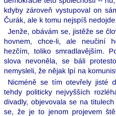
demokracie této společnosti -- nu,
kdyby zároveň vystupoval on s
Čurák, ale k tomu nejspíš nedojde
Jenže, obávám se, jistěže se č
hovnem, chce-li, ale neučiní 
hezčím, toliko smradlavějším. P
slova nevoněla, se báli protest
nemysleli, že nějak lpí na komunis
Nicméně se tím otevřely jisté
tehdy politicky nejvyšších rozlé
divadly, objevovala se na titulec
se, že je to jenom projevem štěs