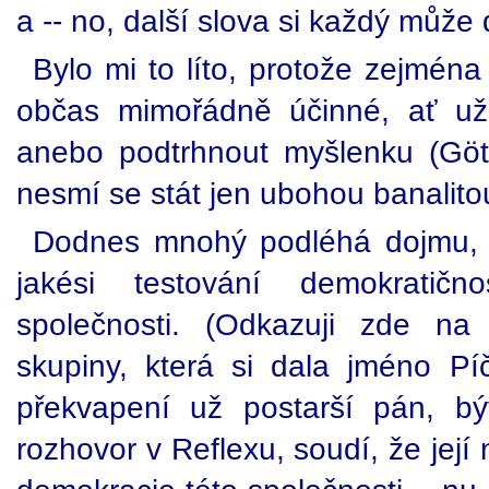
a -- no, další slova si každý může
Bylo mi to líto, protože zejména
občas mimořádně účinné, ať už
anebo podtrhnout myšlenku (Götz
nesmí se stát jen ubohou banalitou
Dodnes mnohý podléhá dojmu, že
jakési testování demokratičn
společnosti. (Odkazuji zde na 
skupiny, která si dala jméno P
překvapení už postarší pán, bý
rozhovor v Reflexu, soudí, že její