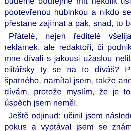
budeme doufejme mít několik ti
pootevřenou hubinkou a nikdo se 
přestane zajímat a pak, snad, to 
Přátelé, nejen ředitelé všeli
reklamek, ale redaktoři, či podn
mne dívali s jakousi užaslou nelib
elitářsky ty se na to díváš? Pa
špatného, namítal jsem, takže ano,
dívám, protože myslím, že je to
úspěch jsem neměl.
Ještě odjinud: učinil jsem násled
pokus a vyptával jsem se znám