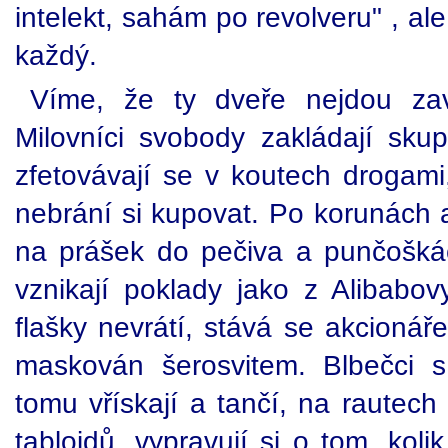
intelekt, sahám po revolveru" , al
každý.
Víme, že ty dveře nejdou zavř
Milovníci svobody zakládají sku
zfetovávají se v koutech drogami,
nebrání si kupovat. Po korunách 
na prášek do pečiva a punčošk
vznikají poklady jako z Alibabov
flašky nevrátí, stává se akcionář
maskován šerosvitem. Blbečci 
tomu vřískají a tančí, na rautec
tabloidů, vypravují si o tom, koli