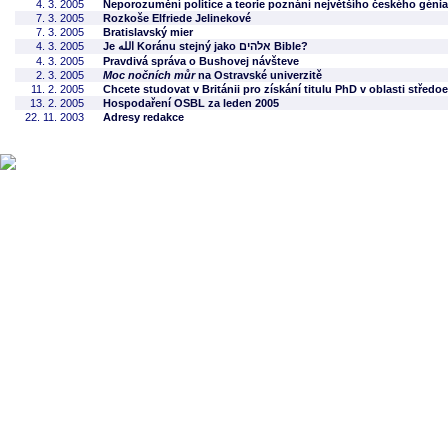
4. 3. 2005
Neporozumění politice a teorie poznání největšího českého génia
7. 3. 2005
Rozkoše Elfriede Jelinekové
7. 3. 2005
Bratislavský mier
4. 3. 2005
Je الله Koránu stejný jako אלהים Bible?
4. 3. 2005
Pravdivá správa o Bushovej návšteve
2. 3. 2005
Moc nočních můr
na Ostravské univerzitě
11. 2. 2005
Chcete studovat v Británii pro získání titulu PhD v oblasti střed
13. 2. 2005
Hospodaření OSBL za leden 2005
22. 11. 2003
Adresy redakce