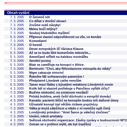
Obsah vydání
7. 3. 2005
O červené niti
7. 3. 2005
Co dělat v dnešní situaci
7. 3. 2005
Zrušme rudé návyky!
7. 3. 2005
Melou boží mlýny?
7. 3. 2005
Souboj hlubokého myšlení
5. 3. 2005
Přijmout vlastní odpovědnosti za vše, co konáte
7. 3. 2005
Komedianti
7. 3. 2005
O hovně
7. 3. 2005
Deset evropských lží Václava Klause
5. 3. 2005
Až se to bude líbit komerčním televizím...
5. 3. 2005
Američané stříleli na italskou novinářku
7. 3. 2005
Servilní postoj
5. 3. 2005
Blair se zaměřuje na korupci v Africe
7. 3. 2005
Bertinotti: "Chci, aby Rifondazione vstoupila do vlády"
5. 3. 2005
Niger zakazuje otroctví
5. 3. 2005
Řekněte NE softwarovým patentům !
7. 3. 2005
Předplatné Literárek zatím neruším
5. 3. 2005
Tanec mezi řádky s bývalými redaktory
Literárních novin
4. 3. 2005
Kolik lidí si vlastně potřebuje s Patočkou vyřídit účty?
7. 3. 2005
Buďme slobodní, na ostatnom nezáleží
4. 3. 2005
Polská bublina, aneb čeští důchodci a evropští domácí
4. 3. 2005
Kanada: pacienti léčící se konopím budou mít daňové úlevy
4. 3. 2005
Uživatelé konopí trpí větším rizikem psychózy
7. 3. 2005
Válka je krutá záležitost a nikdo z ní nemůže vyjít čistý
4. 3. 2005
Londýnský primátor: "Ariel Šaron je válečný zločinec"
7. 3. 2005
Umění, nikoli artefakty
4. 3. 2005
Světová obchodní organizace: Závěry zprávy o budoucnosti WT
4. 3. 2005
Zeman se v politice mýlil, ale byl úspěšný