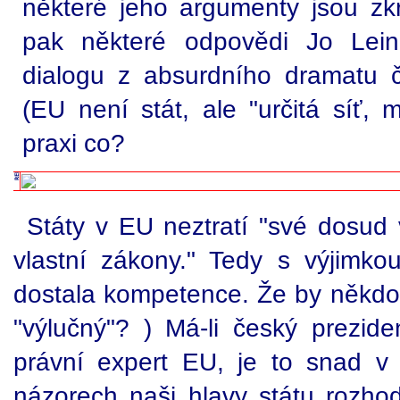
některé jeho argumenty jsou zk
pak některé odpovědi Jo Lein
dialogu z absurdního dramatu 
(EU není stát, ale "určitá síť, 
praxi co?
Státy v EU neztratí "své dosud v
vlastní zákony." Tedy s výjimk
dostala kompetence. Že by někdo 
"výlučný"? ) Má-li český prezide
právní expert EU, je to snad v
názorech naši hlavy státu rozh