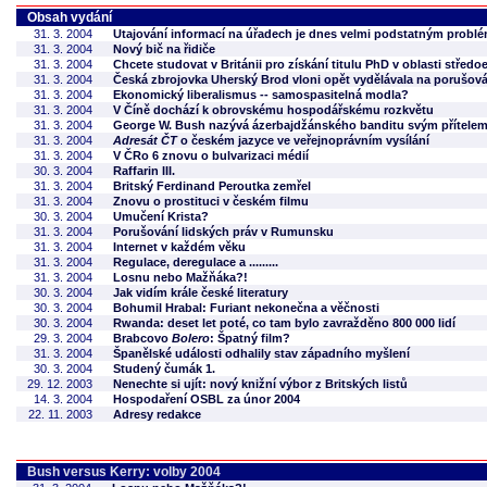
Obsah vydání
31. 3. 2004
Utajování informací na úřadech je dnes velmi podstatným prob
31. 3. 2004
Nový bič na řidiče
31. 3. 2004
Chcete studovat v Británii pro získání titulu PhD v oblasti střed
31. 3. 2004
Česká zbrojovka Uherský Brod vloni opět vydělávala na porušová
31. 3. 2004
Ekonomický liberalismus -- samospasitelná modla?
31. 3. 2004
V Číně dochází k obrovskému hospodářskému rozkvětu
31. 3. 2004
George W. Bush nazývá ázerbajdžánského banditu svým přítele
31. 3. 2004
Adresát ČT
o českém jazyce ve veřejnoprávním vysílání
31. 3. 2004
V ČRo 6 znovu o bulvarizaci médií
30. 3. 2004
Raffarin III.
31. 3. 2004
Britský Ferdinand Peroutka zemřel
31. 3. 2004
Znovu o prostituci v českém filmu
30. 3. 2004
Umučení Krista?
31. 3. 2004
Porušování lidských práv v Rumunsku
31. 3. 2004
Internet v každém věku
31. 3. 2004
Regulace, deregulace a .........
31. 3. 2004
Losnu nebo Mažňáka?!
30. 3. 2004
Jak vidím krále české literatury
30. 3. 2004
Bohumil Hrabal: Furiant nekonečna a věčnosti
30. 3. 2004
Rwanda: deset let poté, co tam bylo zavražděno 800 000 lidí
29. 3. 2004
Brabcovo
Bolero
: Špatný film?
31. 3. 2004
Španělské události odhalily stav západního myšlení
30. 3. 2004
Studený čumák 1.
29. 12. 2003
Nenechte si ujít: nový knižní výbor z Britských listů
14. 3. 2004
Hospodaření OSBL za únor 2004
22. 11. 2003
Adresy redakce
Bush versus Kerry: volby 2004