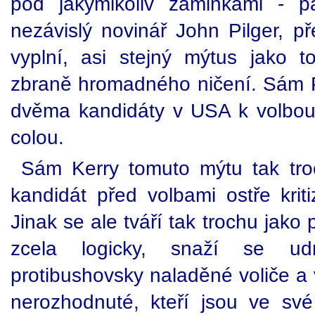
pod jakýmikoliv záminkami - pa
nezávislý novinář John Pilger, p
vyplní, asi stejný mýtus jako
zbraně hromadného ničení. Sám P
dvěma kandidáty v USA k volbou
colou.
Sám Kerry tomuto mýtu tak tro
kandidát před volbami ostře krit
Jinak se ale tváří tak trochu jako
zcela logicky, snaží se ud
protibushovsky naladěné voliče a v
nerozhodnuté, kteří jsou ve své