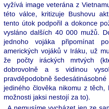
vyžívá image veterána z Vietnamu
této válce, kritizuje Bushovu akt
tento útok podpořil a dokonce po
vysláno dalších 40 000 mužů. D
jednoho vojáka připomínat po
amerických vojáků v Iráku, už mu
že počty iráckých mrtvých (kte
dobrovolně a s vidinou vyso
pravděpodobně šedesátinásobné (a
jediného člověka nikomu z těch, 
možnosti jaksi nestojí za to).
A nemusíme vycházet jen ze sam