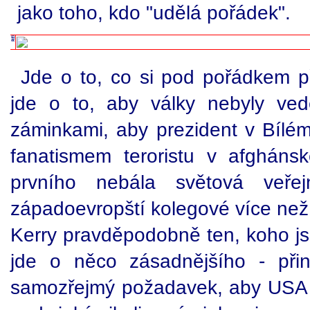
jako toho, kdo "udělá pořádek".
Jde o to, co si pod pořádkem 
jde o to, aby války nebyly ve
záminkami, aby prezident v Bíl
fanatismem teroristu v afgháns
prvního nebála světová veřej
západoevropští kolegové více než
Kerry pravděpodobně ten, koho js
jde o něco zásadnějšího - při
samozřejmý požadavek, aby USA ji