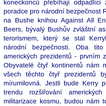
koneckonců přebíhají odpadlíci
poradce pro národní bezpečnost Ri
na Bushe knihou Against All E
Beers, bývalý Bushův zvláštní as
terorismem, který se stal Ker
národní bezpečnosti. Oba tito 
amerických prezidentů - prvním 
Obyvatelé čtyř kontinentů nám mo
všech těchto čtyř prezidentů b
mírumilovná. Jestli bude Kerry
trendu rozšiřování americkýc
militarizace kosmu, budou nám t