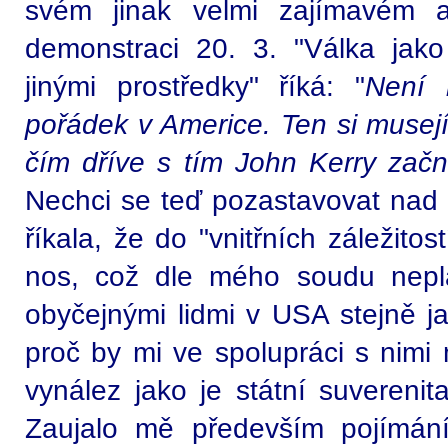
svém jinak velmi zajímavém 
demonstraci 20. 3. "Válka jako
jinými prostředky" říká: "
Není 
pořádek v Americe. Ten si musej
čím dříve s tím John Kerry začn
Nechci se teď pozastavovat nad p
říkala, že do "vnitřních záležit
nos, což dle mého soudu neplat
obyčejnými lidmi v USA stejně ja
proč by mi ve spolupráci s nimi 
vynález jako je státní suverenita
Zaujalo mě především pojímání