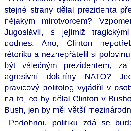
stejné strany dělal prezidenta př
nějakým mírotvorcem? Vzpom
Jugoslávií, s jejímiž tragick
dodnes. Ano, Clinton nepotřeb
rétoriku a neznepřátelil si polovin
být válečným prezidentem, za
agresivní doktríny NATO? J
pravicový politolog vyjádřil v os
na to, co by dělal Clinton v Busho
Bush, jen by měl větší mezinárodn
Podobnou politiku zdá se bud