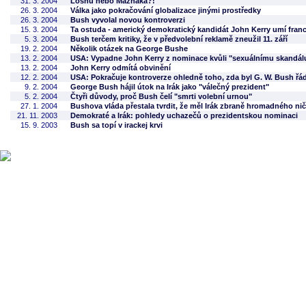
31. 3. 2004
Losnu nebo Mažňáka?!
26. 3. 2004
Válka jako pokračování globalizace jinými prostředky
26. 3. 2004
Bush vyvolal novou kontroverzi
15. 3. 2004
Ta ostuda - americký demokratický kandidát John Kerry umí fra
5. 3. 2004
Bush terčem kritiky, že v předvolební reklamě zneužil 11. září
19. 2. 2004
Několik otázek na George Bushe
13. 2. 2004
USA: Vypadne John Kerry z nominace kvůli "sexuálnímu skandál
13. 2. 2004
John Kerry odmítá obvinění
12. 2. 2004
USA: Pokračuje kontroverze ohledně toho, zda byl G. W. Bush řá
9. 2. 2004
George Bush hájil útok na Irák jako "válečný prezident"
5. 2. 2004
Čtyři důvody, proč Bush čelí "smrti volební urnou"
27. 1. 2004
Bushova vláda přestala tvrdit, že měl Irák zbraně hromadného nič
21. 11. 2003
Demokraté a Irák: pohledy uchazečů o prezidentskou nominaci
15. 9. 2003
Bush sa topí v irackej krvi