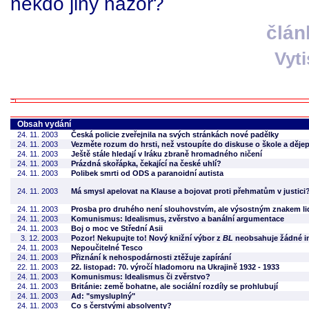
někdo jiný názor?
člán
Vyt
Obsah vydání
24. 11. 2003
Česká policie zveřejnila na svých stránkách nové padělky
24. 11. 2003
Vezměte rozum do hrsti, než vstoupíte do diskuse o škole a dějep
24. 11. 2003
Ještě stále hledají v Iráku zbraně hromadného ničení
24. 11. 2003
Prázdná skořápka, čekající na české uhlí?
24. 11. 2003
Polibek smrti od ODS a paranoidní autista
24. 11. 2003
Má smysl apelovat na Klause a bojovat proti přehmatům v justici
24. 11. 2003
Prosba pro druhého není slouhovstvím, ale výsostným znakem lids
24. 11. 2003
Komunismus: Idealismus, zvěrstvo a banální argumentace
24. 11. 2003
Boj o moc ve Střední Asii
3. 12. 2003
Pozor! Nekupujte to! Nový knižní výbor z
BL
neobsahuje žádné in
24. 11. 2003
Nepoučitelné Tesco
24. 11. 2003
Přiznání k nehospodárnosti ztěžuje zapírání
22. 11. 2003
22. listopad: 70. výročí hladomoru na Ukrajině 1932 - 1933
24. 11. 2003
Komunismus: Idealismus či zvěrstvo?
24. 11. 2003
Británie: země bohatne, ale sociální rozdíly se prohlubují
24. 11. 2003
Ad: "smysluplný"
24. 11. 2003
Co s čerstvými absolventy?