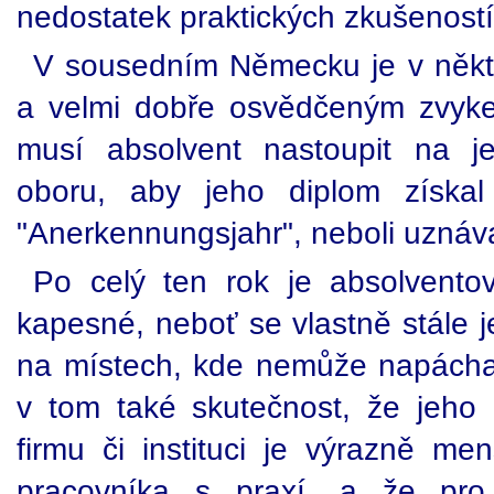
nedostatek praktických zkušeností
V sousedním Německu je v něk
a velmi dobře osvědčeným zvyke
musí absolvent nastoupit na j
oboru, aby jeho diplom získal
"Anerkennungsjahr", neboli uznáva
Po celý ten rok je absolvento
kapesné, neboť se vlastně stále j
na místech, kde nemůže napácha
v tom také skutečnost, že jeho 
firmu či instituci je výrazně m
pracovníka s praxí, a že pro 