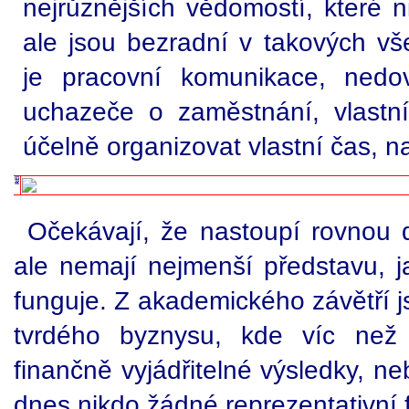
nejrůznějších vědomostí, které 
ale jsou bezradní v takových vše
je pracovní komunikace, nedov
uchazeče o zaměstnání, vlastní
účelně organizovat vlastní čas, n
Očekávají, že nastoupí rovnou 
ale nemají nejmenší představu, j
funguje. Z akademického závětří j
tvrdého byznysu, kde víc než 
finančně vyjádřitelné výsledky, ne
dnes nikdo žádné reprezentativní 