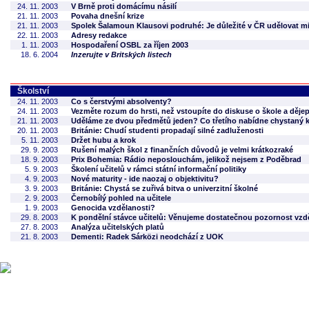
24. 11. 2003
V Brně proti domácímu násilí
21. 11. 2003
Povaha dnešní krize
21. 11. 2003
Spolek Šalamoun Klausovi podruhé: Je důležité v ČR udělovat mi
22. 11. 2003
Adresy redakce
1. 11. 2003
Hospodaření OSBL za říjen 2003
18. 6. 2004
Inzerujte v Britských listech
Školství
24. 11. 2003
Co s čerstvými absolventy?
24. 11. 2003
Vezměte rozum do hrsti, než vstoupíte do diskuse o škole a dějep
21. 11. 2003
Uděláme ze dvou předmětů jeden? Co třetího nabídne chystaný k
20. 11. 2003
Británie: Chudí studenti propadají silné zadluženosti
5. 11. 2003
Držet hubu a krok
29. 9. 2003
Rušení malých škol z finančních důvodů je velmi krátkozraké
18. 9. 2003
Prix Bohemia: Rádio neposlouchám, jelikož nejsem z Poděbrad
5. 9. 2003
Školení učitelů v rámci státní informační politiky
4. 9. 2003
Nové maturity - ide naozaj o objektivitu?
3. 9. 2003
Británie: Chystá se zuřivá bitva o univerzitní školné
2. 9. 2003
Černobílý pohled na učitele
1. 9. 2003
Genocida vzdělanosti?
29. 8. 2003
K pondělní stávce učitelů: Věnujeme dostatečnou pozornost vzd
27. 8. 2003
Analýza učitelských platů
21. 8. 2003
Dementi: Radek Sárközi neodchází z UOK