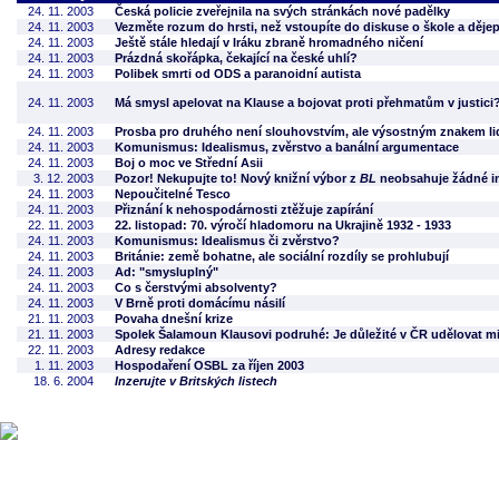
24. 11. 2003
Česká policie zveřejnila na svých stránkách nové padělky
24. 11. 2003
Vezměte rozum do hrsti, než vstoupíte do diskuse o škole a dějep
24. 11. 2003
Ještě stále hledají v Iráku zbraně hromadného ničení
24. 11. 2003
Prázdná skořápka, čekající na české uhlí?
24. 11. 2003
Polibek smrti od ODS a paranoidní autista
24. 11. 2003
Má smysl apelovat na Klause a bojovat proti přehmatům v justici
24. 11. 2003
Prosba pro druhého není slouhovstvím, ale výsostným znakem lids
24. 11. 2003
Komunismus: Idealismus, zvěrstvo a banální argumentace
24. 11. 2003
Boj o moc ve Střední Asii
3. 12. 2003
Pozor! Nekupujte to! Nový knižní výbor z
BL
neobsahuje žádné in
24. 11. 2003
Nepoučitelné Tesco
24. 11. 2003
Přiznání k nehospodárnosti ztěžuje zapírání
22. 11. 2003
22. listopad: 70. výročí hladomoru na Ukrajině 1932 - 1933
24. 11. 2003
Komunismus: Idealismus či zvěrstvo?
24. 11. 2003
Británie: země bohatne, ale sociální rozdíly se prohlubují
24. 11. 2003
Ad: "smysluplný"
24. 11. 2003
Co s čerstvými absolventy?
24. 11. 2003
V Brně proti domácímu násilí
21. 11. 2003
Povaha dnešní krize
21. 11. 2003
Spolek Šalamoun Klausovi podruhé: Je důležité v ČR udělovat mi
22. 11. 2003
Adresy redakce
1. 11. 2003
Hospodaření OSBL za říjen 2003
18. 6. 2004
Inzerujte v Britských listech