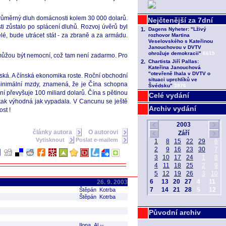
průměrný dluh domácnosti kolem 30 000 dolarů.
i zůstalo po splácení dluhů. Rozvoj úvěrů byl
lé, bude utrácet stát - za zbraně a za armádu.
 můžou být nemocní, což tam není zadarmo. Pro
nská. A čínská ekonomika roste. Roční obchodní
 minimální mzdy, znamená, že je Čína schopna
ní převyšuje 100 miliard dolarů. Čína s pětinou
Celé vydání
tak výhodná jak vypadala. V Cancunu se ještě
Archiv vydání
st !
články autora
O autorovi
Vytisknout
Poslat e-mailem
26. 9. 2003
Štěpán Kotrba
Štěpán Kotrba
Původní archiv
Ilona Al --