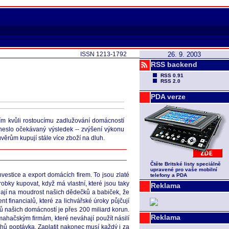
ISSN 1213-1792
26. 9. 2003
RSS backend
RSS 0.91
RSS 2.0
PDA verze
ím kvůli rostoucímu zadlužování domácností
neslo očekávaný výsledek -- zvýšení výkonu
věrům kupují stále více zboží na dluh.
Čtěte Britské listy speciálně
upravené pro vaše mobilní
estice a export domácích firem. To jsou zlaté
telefony a PDA
robky kupovat, když má vlastní, které jsou taky
Reklama
mínají na moudrost našich dědečků a babiček, že
 financialů, které za lichvářské úroky půjčují
uhů našich domácností je přes 200 miliard korun.
Reklama
ymahačským firmám, které neváhají použít násilí
luhů poptávka. Zaplatit nakonec musí každý i za