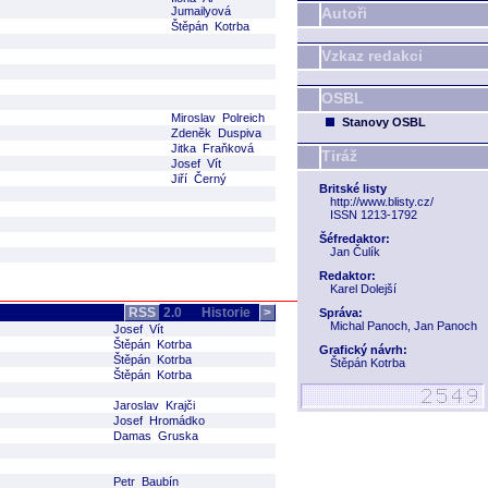
Jumailyová
Autoři
Štěpán Kotrba
Vzkaz redakci
OSBL
Miroslav Polreich
Stanovy OSBL
Zdeněk Duspiva
Jitka Fraňková
Tiráž
Josef Vít
Jiří Černý
Britské listy
http://www.blisty.cz/
ISSN 1213-1792
Šéfredaktor:
Jan Čulík
Redaktor:
Karel Dolejší
RSS
2.0
Historie
>
Správa:
Michal Panoch, Jan Panoch
Josef Vít
Štěpán Kotrba
Grafický návrh:
Štěpán Kotrba
Štěpán Kotrba
Štěpán Kotrba
Jaroslav Krajči
Josef Hromádko
Damas Gruska
Petr Baubín