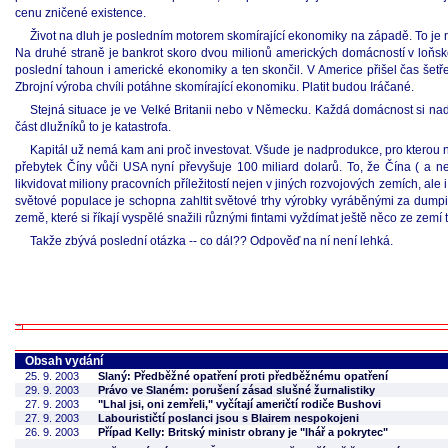
cenu zničené existence.
Život na dluh je posledním motorem skomírající ekonomiky na západě. To je
Na druhé straně je bankrot skoro dvou milionů amerických domácností v loňsk
poslední tahoun i americké ekonomiky a ten skončil. V Americe přišel čas šetře
Zbrojní výroba chvíli potáhne skomírající ekonomiku. Platit budou Iráčané.
Stejná situace je ve Velké Britanii nebo v Německu. Každá domácnost si na
část dlužníků to je katastrofa.
Kapitál už nemá kam ani proč investovat. Všude je nadprodukce, pro kterou n
přebytek Číny vůči USA nyní převyšuje 100 miliard dolarů. To, že Čína ( a 
likvidovat miliony pracovních příležitostí nejen v jiných rozvojových zemích, a
světové populace je schopna zahltit světové trhy výrobky vyráběnými za dump
země, které si říkají vyspělé snažili různými fintami vyždímat ještě něco ze zemí
Takže zbývá poslední otázka -- co dál?? Odpověď na ní není lehká.
Obsah vydání
25. 9. 2003
Slaný: Předběžné opatření proti předběžnému opatření
29. 9. 2003
Právo ve Slaném: porušení zásad slušné žurnalistiky
27. 9. 2003
"Lhal jsi, oni zemřeli," vyčítají američtí rodiče Bushovi
27. 9. 2003
Labourističtí poslanci jsou s Blairem nespokojeni
26. 9. 2003
Případ Kelly: Britský ministr obrany je "lhář a pokrytec"