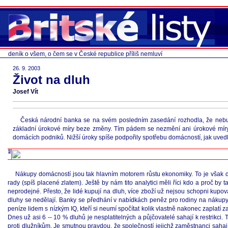
deník o všem, o čem se v České republice příliš nemluví
26. 9. 2003
Život na dluh
Josef Vít
Česká národní banka se na svém posledním zasedání rozhodla, že nebude
základní úrokové míry beze změny. Tím pádem se nezmění ani úrokové míry
domácích podniků. Nižší úroky spíše podpořily spotřebu domácností, jak uvedl
Nákupy domácností jsou tak hlavním motorem růstu ekonomiky. To je však dl
rady (spíš placené zlatem). Ještě by nám tito analytici měli říci kdo a proč by 
neprodejné. Přesto, že lidé kupují na dluh, více zboží už nejsou schopni kupova
dluhy se nedělají. Banky se předhání v nabídkách peněz pro rodiny na nákupy d
peníze lidem s nízkým IQ, kteří si neumí spočítat kolik vlastně nakonec zaplatí 
Dnes už asi 6 -- 10 % dluhů je nesplatitelných a půjčovatelé sahají k restrikci
proti dlužníkům. Je smutnou pravdou, že společností jejichž zaměstnanci sahají 