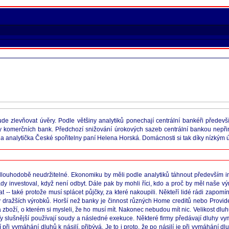
 zlevňovat úvěry. Podle většiny analytiků ponechají centrální bankéři předevš
 komerčních bank. Předchozí snižování úrokových sazeb centrální bankou nepři
a analytička České spořitelny paní Helena Horská. Domácnosti si tak díky nízkým ú
ouhodobě neudržitelné. Ekonomiku by měli podle analytiků táhnout především inv
tady investoval, když není odbyt. Dále pak by mohli říci, kdo a proč by měl naše vý
t -- také protože musí splácet půjčky, za které nakoupili. Někteří lidé rádi zapo
ražších výrobků. Horší než banky je činnost různých Home creditů nebo Provident
za zboží, o kterém si mysleli, že ho musí mít. Nakonec nebudou mít nic. Velikost dl
. Ty slušnější používají soudy a následné exekuce. Některé firmy předávají dluhy v
při vymáhání dluhů k násilí, přibývá. Je to i proto, že po násilí je při vymáhání d