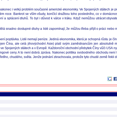
 nakonec i velký problém současné americké ekonomiky. Ve Spojených státech je 
ém roce. Bankrot se vším všudy, končící dražbou toho posledního, co v domácnost
ní a splácení dluhů. To byl i důvod k válce v Iráku. Když nemůžou utrácet obyvate
dělá snadno dostupné dluhy a lidé zapomínají, že můžou třeba přijít o práci nebo
ení poptávka. Lidé nemají peníze. Jediná ekonomika, která je schopná růstu je čí
nejen Čína, ale celá jihovýchodní Asie) platí svým zaměstnancům jen absolutně
le i ve Spojených státech a v Evropě. Každoroční obchodní přebytek Číny vůči USA ny
ingové ceny. A to není dobrá zpráva. Nakonec politika svobodného obchodu není 
 třetího, chudého, světa. Jenže jednání zkrachovala, protože tyto chudé země řekli do