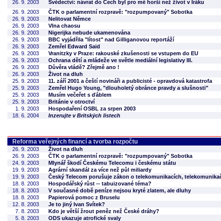
26. 9. 2003
Svědectví: návrat do Čech byl pro mě horší než život v Iráku
26. 9. 2003
ČTK o parlamentní rozpravě: "rozpumpovaný" Sobotka
26. 9. 2003
Nelitovat Němce
26. 9. 2003
Vlna chaosu
26. 9. 2003
Nigerijka nebude ukamenována
26. 9. 2003
BBC vyjádřila "lítost" nad Gilliganovou reportáží
26. 9. 2003
Zemřel Edward Said
26. 9. 2003
Vranitzky v Praze: rakouské zkušenosti se vstupem do EU
26. 9. 2003
Ochrana dětí a mládeže ve světle mediální legislativy III.
26. 9. 2003
Důvěra vládě? Zřejmě ano !
26. 9. 2003
Život na dluh
25. 9. 2003
11. září 2001 a čeští novináři a publicisté - opravdová katastrofa
25. 9. 2003
Zemřel Hugo Young, "dlouholetý obránce pravdy a slušnosti"
25. 9. 2003
Musím večeřet s ďáblem
25. 9. 2003
Británie v otroctví
1. 9. 2003
Hospodaření OSBL za srpen 2003
18. 6. 2004
Inzerujte v Britských listech
Reforma veřejných financí a tvorba rozpočtu
26. 9. 2003
Život na dluh
26. 9. 2003
ČTK o parlamentní rozpravě: "rozpumpovaný" Sobotka
24. 9. 2003
Mlynář škodí Českému Telecomu i českému státu
19. 9. 2003
Agrární skandál za více než půl miliardy
19. 9. 2003
Český Telecom porušuje zákon o telekomunikacích, telekomunikačn
18. 8. 2003
Hospodářský růst -- tabuizované téma?
18. 8. 2003
V současné době peníze nejsou kryté zlatem, ale dluhy
18. 8. 2003
Papierová pomoc z Bruselu
12. 8. 2003
Je to jiný Ivan Svítek?
7. 8. 2003
Kdo je větší žrout peněz než České dráhy?
5. 8. 2003
ODS ukazuje atrofické svaly