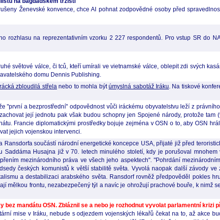
listů na bagdádském tržišti
ušeny Ženevské konvence, chce AI pohnat zodpovědné osoby před spravedlnost. A
ho rozhlasu na reprezentativním vzorku 2 227 respondentů. Pro vstup SR do NA
ruhé světové válce, či tců, kteří umírali ve vietnamské válce, oblepit zdi svých ka
ydavatelského domu Dennis Publishing.
irácká zbloudilá střela
nebo to mohla být
úmyslná sabotáž Iráku
. Na tiskové konfer
 že "první a bezprostřední" odpovědnost vůči iráckému obyvatelstvu leží z právn
 zachovat její jednotu pak však budou schopny jen Spojené národy, protože tam (v
u. Francie diplomatickými prostředky bojuje zejména v OSN o to, aby OSN hrála ús
t jejich vojenskou intervenci.
Ransdorfa součástí národní energetické koncepce USA, přijaté již před teroristic
u Saddáma Husajna již v 70. letech minulého století, kdy je porušoval mnohem v
popřením mezinárodního práva ve všech jeho aspektech". "Pohrdání mezinárodním
dsedy českých komunistů k větší stabilitě světa. Vyvolá naopak další závody ve
talismu a destabilizaci arabského světa. Ransdorf rovněž předpověděl pokles h
 mělkou frontu, nezabezpečený týl a navíc je ohrožují prachové bouře, k nimž se v
 bez mandátu OSN. Zbláznil se a nebo je rozhodnut vyvolat parlamentní krizi 
ární mise v Iráku, nebude s odjezdem vojenských lékařů čekat na to, až akce b