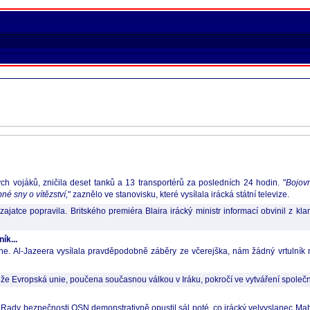
ch vojáků, zničila deset tanků a 13 transportérů za posledních 24 hodin. "
Bojovn
né sny o vítězství,
" zaznělo ve stanovisku, které vysílala irácká státní televize.
 zajatce popravila. Britského premiéra Blaira irácký ministr informací obvinil z kl
ík...
ache. Al-Jazeera vysílala pravděpodobně záběry ze včerejška, nám žádný vrtulník n
že Evropská unie, poučena současnou válkou v Iráku, pokročí ve vytváření společn
dy bezpečnosti OSN demonstrativně opustil sál poté, co irácký velvyslanec Mah