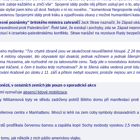
teré zabije každého a zničí vše". Spojené státy podle něj přitom usilují jen o to, a
 ale slyšel jsem toho už dost. Nebylo v ní nic nového..." komentoval Negroponte svů
u vedenou Spojenými státy proti Iráku a vyjadřovala obavy z možné humanitární katas
třesné poznámky" britského ministra zahraničí
Jack Straw naznačil, že Západ ukáz
avedlnost proti Palestincům". Řekl také, že existují i pochyby, zda se Západ neprov
zolucí k izraelsko-palestinskému konfliktu. Straw narážel na rezoluce Rady bezpečnos
 jeho myšlenky: "
Tzv. chytré zbraně jsou ve skutečnosti neuvěřitelné hloupé. Z 26 tis
4 milóny obyvatel, tito obyvatelé trpí dvakrát, jednak režimem a jednak šíleným
a Husseina, ale rozhodně ne za takovouhle cenu. Tady jde o novodobou koloniali
t Iráčané, o čem ti budou tedy rozhodovat? Je to šílená válka vedená proti lidu. 
váni Arabové po útoku z 11. září a přitom nebyli souzeni, protože nejsou ani z n
ézii, v ostatních zemích jde pouze o sporadické akce
emí vyznačuje
absencí lidové mobilizace
.
Williamsová byly ve středu zadrženy poblíž Bílého domu při manifestaci proti 
ellerova centra v Manhattanu. Mnozí si lehli na zem coby symboly dosavadních a 
tů postříkala červenou barvou a zapálila kopii Sochy svobody vysokou 2,5 metru, 
tomu, jak několik z nich pálilo americkou vlajku.