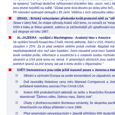
se spojenci "začínají skutečné vyhlazování (iráckého lidu - pozn. red.), k
jsou druhé největší na světě. "Zůstal jsme dost dlouho po dobu jeho řeči,
Při rokování vystoupili delegáti z 85 zemí. Většina z nich odsoudila válk
IZRAEL : Britský velvyslanec předvolán kvůli protestní nótě za "o
Straw v úterý řekl, že chápe výhrady Arabů vůči tomu, co označil za "nespr
OSN k Iráku je třeba uplatnit, zatímco je zdrženlivější při uplatňování re
jež okupuje od roku 1967.
AL-JAZEERA - vysílání z Washingtonu : Arabský hlas v Americe
Ve vysílání hovořil Asaad Abu Chalíl, mirový aktivista, žijící v USA. Hlavní
zasažen v 25%. Za to platí velkými oběťmi právě civilisté. Bagdád má 
nepředstavitelně více než sám Saddám. Jsem zásadně proti moci Saddám
bude ovládat poštu, informace a soudnictví a o ostatním budou rozhodova
zbraních a USA proti tomu nic nemá. V amerických věznicích jsou zadržo
jedněch tyranů za jiné tyrany, tak jak k tomu došlo v Afganistánu."
SVĚT: Demonstrace jsou stále ještě masové pouze v Jemenu a Indon
Střední a východní Evropa se podle komentátorů ze západních z
Dvě laureátky Nobelovy ceny míru Mairead Corriganová a Jody 
pořádané katolickou asociací Pax Christi USA.
Kolem 400 protiválečných aktivistů se sešlo u finančního Rockef
skandovali "Žádnou válku, žádnou ropu, žádný zisk".
Úřady v jihofrancouzském Bordeaux oznámily, že skupinka pacifis
Američanům na důkaz přátelství v roce 1886.
Před americkým velvyslanectvím v Jakartě přihlíželo 600 studentů 