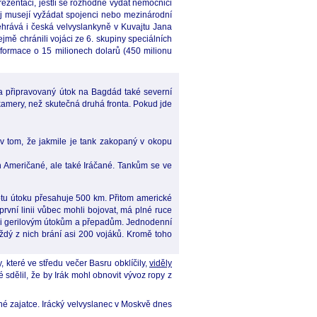
rezentaci, jestli se rozhodne vydat nemocnici
něj musejí vyžádat spojenci nebo mezinárodní
 sehrává i česká velvyslankyně v Kuvajtu Jana
mě chránili vojáci ze 6. skupiny speciálních
 informace o 15 milionech dolarů (450 milionu
y a připravovaný útok na Bagdád také severní
kamery, než skutečná druhá fronta. Pokud jde
 v tom, že jakmile je tank zakopaný v okopu
n Američané, ale také Iráčané. Tankům se ve
otu útoku přesahuje 500 km. Přitom americké
 první linii vůbec mohli bojovat, má plné ruce
veni gerilovým útokům a přepadům. Jednodenní
dý z nich brání asi 200 vojáků. Kromě toho
, které ve středu večer Basru obklíčily,
viděly
ké sdělil, že by Irák mohl obnovit vývoz ropy z
né zajatce. Irácký velvyslanec v Moskvě dnes