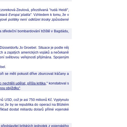
czoreková-Zeulová, přezdívaná "rudá Heidi",
tará Evropa' platila
". Vzhledem k tomu, že v
ové politiky není odklízet trosky způsobené
 středeční bombardování tržiště v Bagdádu,
 Düsseldorfu Jo Groebel. Situace je podle něj
vých a zajatých amerických vojáků a nečekaně
ení světovou veřejností přijímána. Spojeným
bel.
ři se měli pokusit dříve zburcovat Iráčany a
nechtěli udělat, přišla kritika
," konstatoval s
čnou objížďku"
.
nů USD, což je asi 750 milionů Kč. Vyplynulo
or, že by se republika do operací na Blízkém
íklad dostat miliardu dolarů přímé vojenské
 představitel britských jednotek z vojenského