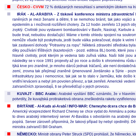
ČESKO - CVVM
72 % dotázaných nesouhlasí s americkým útokem na Irák
IRÁK - AL-ARABIYA - Z tiskové konference ministra zdravotnictv
raněných je mezi ženami a dětmi, ti se nemohou bránit, tak jako vojáci 
epidemiím a i možnosti rozšíření cholery. Za 12 hodin zemřelo 13 jejich obyva
zvyklý. Civilisté jsou vystaveni bombardování v Basře, Nasiraji, Karbule
bude trvat, nebudou dostačující. Máme v tomto ohledu spojení na soukromé
nemůže všude být poskytnuta, jestli bude válka pokračovat, dojde k velmi 
tak zastavení dohody "Potraviny za ropu". Některá zdravotní střediska byl
díky používání tříštivých (kazetových - pozd. editroa BL) bomb, které jso
hlavně civilisty, proti kterým je vedena tato zuřivá válka. Naši lidé j
následky se v roce 1991 projevily až po roce a došlo k ohromnému růstu 
týká krve pro zraněné, je mnoho dárců jednak Iráčanů, ale není dostatečná 
zemí, zrovna tak přejímají zraněné (jmenované Jordánsko a Sýrie - pozn.
infrastruktury jsou i nemocnice, tak jak se to stalo v Jarmůku, kde došlo 
vnitřní krváceni a nebyl jim povolen převoz, a tak zemřeli. Americké vede
zahraničních zpravodajů, ti se přesvědčují o jejich provozu.
KUVAJT - BBC Arabic:
Arabské vysílání BBC oznámilo, že v hlavním 
potvrdily, že kuvajtská protiraketová obrana zneškodnila raketu vystřeleno
BRITÁNIE - Al-Kuds al-Arabí / INFO-WAR: Cheneyho dcera chce do Ba
Americký viceprezident Richard Cheney se chce vydat do Ammánu a pokusit 
to dnes arabský internetový server Al-Bavába s odvoláním na arabský de
popírá. Server zároveň připomíná, že takový případ by nebyl ojedinělý. Děti
ministra zahraničí Bill Graham.
NĚMECKO:
Ministr obrany Peter Struck (SPD) prohlásil, že Německo, k