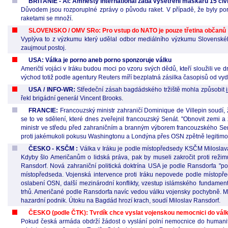
BRITÁNIE - AI: Amnesty International žádá vyšetření maskaru 15 civi
Důvodem jsou rozporuplné zprávy o původu raket. V případě, že byly por
raketami se množí.
SLOVENSKO / OMV SRo: Pro vstup do NATO je pouze třetina občanů
Vyplýva to z výzkumu který udělal odbor mediálního výzkumu Slovenské
zaujmout postoj.
USA: Válka je porno aneb porno sponzoruje válku
Američtí vojáci v Iráku budou moci po vzoru svých dědů, kteří sloužili ve d
východ totiž podle agentury Reuters míří bezplatná zásilka časopisů od v
USA / INFO-WR:
Středeční zásah bagdádského tržiště mohla způsobit
řekl brigádní generál Vincent Brooks.
FRANCIE:
Francouzský ministr zahraničí Dominique de Villepin soudí,
se to ve sdělení, které dnes zveřejnil francouzský Senát. "Obnovit zemi a
ministr ve středu před zahraničním a branným výborem francouzského Senát
proti jakémukoli pokusu Washingtonu a Londýna přes OSN zpětně legitimova
ČESKO - KSČM :
Válka v Iráku je podle místopředsedy KSČM Miloslava 
Kdyby šlo Američanům o lidská práva, pak by museli zakročit proti režim
Ransdorf. Nová zahraniční politická doktrína USA je podle Ransdorfa "
místopředseda. Vojenská intervence proti Iráku nepovede podle místopře
oslabení OSN, další mezinárodní konflikty, vzestup islámského fundamen
trhů. Američané podle Ransdorfa navíc vedou válku vojensky pochybně. Mají
hazardní podnik. Útoku na Bagdád hrozí krach, soudí Miloslav Ransdorf.
ČESKO (podle ČTK): Tvrdík chce vyslat vojenskou nemocnici do války
Pokud česká armáda obdrží žádost o vyslání polní nemocnice do humanit