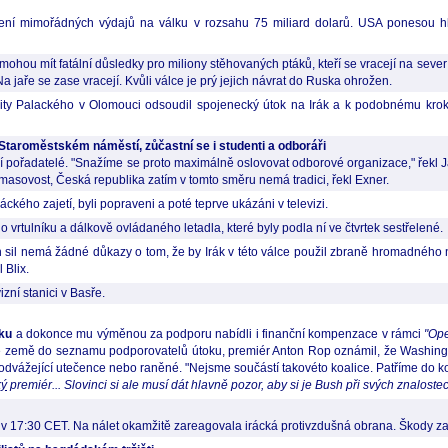
ení mimořádných výdajů na válku v rozsahu 75 miliard dolarů. USA ponesou hl
 mohou mít fatální důsledky pro miliony stěhovaných ptáků, kteří se vracejí na seve
a jaře se zase vracejí. Kvůli válce je prý jejich návrat do Ruska ohrožen.
ity Palackého v Olomouci odsoudil spojenecký útok na Irák a k podobnému krok
 Staroměstském náměstí, zůčastní se i studenti a odboráři
í pořadatelé. "Snažíme se proto maximálně oslovovat odborové organizace," řekl Jan
asovost, Česká republika zatím v tomto směru nemá tradici, řekl Exner.
 iráckého zajetí, byli popraveni a poté teprve ukázáni v televizi.
o vrtulníku a dálkově ovládaného letadla, které byly podla ní ve čtvrtek sestřelené.
sil nemá žádné důkazy o tom, že by Irák v této válce použil zbraně hromadného ni
 Blix.
zní stanici v Basře.
áku
a dokonce mu výměnou za podporu nabídli i finanční kompenzace v rámci
"Ope
í své země do seznamu podporovatelů útoku, premiér Anton Rop oznámil, že Washing
odvážející utečence nebo raněné. "Nejsme součástí takovéto koalice. Patříme do koa
ký
premiér... Slovinci si ale musí dát hlavně pozor, aby si je Bush při svých znaloste
ě v 17:30 CET. Na nálet okamžitě zareagovala irácká protivzdušná obrana. Škody z