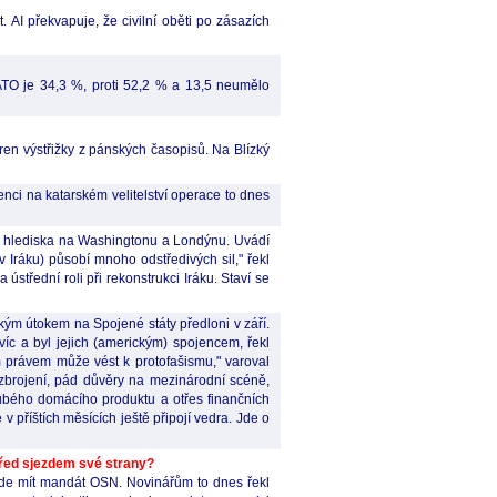
I překvapuje, že civilní oběti po zásazích
TO je 34,3 %, proti 52,2 % a 13,5 neumělo
sáren výstřižky z pánských časopisů. Na Blízký
enci na katarském velitelství operace to dnes
ího hlediska na Washingtonu a Londýnu. Uvádí
 Iráku) působí mnoho odstředivých sil," řekl
třední roli při rekonstrukci Iráku. Staví se
kým útokem na Spojené státy předloni v září.
íc a byl jejich (americkým) spojencem, řekl
 právem může vést k protofašismu," varoval
 zbrojení, pád důvěry na mezinárodní scéně,
rubého domácího produktu a otřes finančních
 příštích měsících ještě připojí vedra. Jde o
před sjezdem své strany?
ude mít mandát OSN. Novinářům to dnes řekl