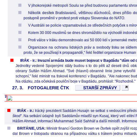
V jihokorejské metropoli Soulu se před budovou parlamentu shro
Několik desítek Bratislavanů, většinou důchodců, dnes přišlo do
postupně proměnil v protest proti vstupu Slovenska do NATO.
V Austrálii se policie vzpamatovává ze středečních potyček s mírovým
Kolem 30 000 muslimů se dnes shromáždilo na východě indonéské
Proti válce v Iráku demonstrovalo asi 50 000 lidí v jemenské metr
Organizace na ochranu lidských práv a svobody tisku se sídlem 
proto, že se používají k propagandě," řekl ředitel organizace Hum
IRÁK - ir.: Invazní armáda bude muset bojovat v Bagdádu "dům od
Jednotky vedené Spojenými státy budou s to do pěti až deseti dnů obklíč
obrany Sultán Hášim Ahmad. "Své (hlavní) obranné linie jsme vytvoři
schopní," řekl ministr na tiskové konferenci v Bagdádu. "Ale nakonec b
Na otázku, zda očekává pouliční boje v Bagdádu, prohlásil: "Rozhodně."
27. 3.
FOTOGALERIE ČTK
STARŠÍ ZPRÁVY
IRÁK - ir.:
Irácký prezident Saddám Husajn se setkal s vedoucími představ
škod
". Na setkání údajně byli Saddámův mladší syn Kusaj, který velí elitn
Hášim Ahmad, informací Muhammad Saíd Sahháf a další ministři. Informoval
BRITÁNIE, USA:
Ministr financí Gordon Brown ve čtvrtek opět zvýšil r
dal Brown v listopadu stranou na případnou válku s Irákem jednu miliardu 