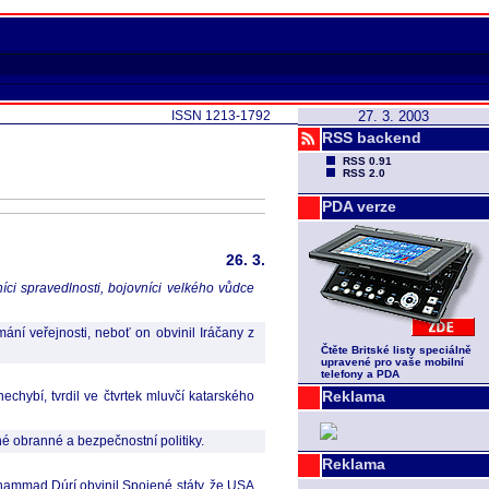
ISSN 1213-1792
27. 3. 2003
RSS backend
RSS 0.91
RSS 2.0
PDA verze
26. 3.
íci spravedlnosti, bojovníci velkého vůdce
amání veřejnosti, neboť on obvinil Iráčany z
Čtěte Britské listy speciálně
upravené pro vaše mobilní
telefony a PDA
Reklama
echybí, tvrdil ve čtvrtek mluvčí katarského
é obranné a bezpečnostní politiky.
Reklama
ammad Dúrí obvinil Spojené státy, že USA