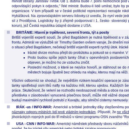
ministr obrany Jaroslav Tvrdík. Od 1. dubna bude 7. polní nemocnice pod v
odpovídající pokyn k odjezdu," řekl ministr. Budou-li lidé umírat, bylo b
organizace. V tom případě se v české politické reprezentaci nenajde nikdo,
Hybášková. Na zpravodajském serveru lidovky.cz uvedla, že nyní vede jedn
sil z Prostějova. Logisticky by ji zřejmě podporoval i 1. česko- slovensk
korun), jež Česká republika údajně dostane z USA.
BRITÁNIE: Hlavní je trpělivost, severní fronta, týl a posily
Britští vojenští experti soudí, že před Bagdádem je nutná trpělivost a v 
frontu. Admirál ve výslužbě sir Timothy Garden ovšem varuje, že dnešní no
o situaci před Bagdádem, nečekají britští vojenští experti rychlý útok. Iráck
Irácké divize mohou přejít do protiútoku a pokusit se o manévr. V 
Proto budou spíše jejich tanky číhat v opevněných postaveních
objeven, je možno ho ze vzduchu zničit.
Poslední možnost, o které se nejvíce hovoří, je stáhnout se d
městech bojuje špatně bez ohledu na vlajku, kterou mají na věži.
Všichni odborníci se shodují, že největším rizikem koaliční operace je 
tanky spotřebují osm litrů nafty na každou míli, kterou ujedou. Každých šes
práce. Skutečnost, že velení se rozhodlo neobsazovat města a obce na cest
přestávka v zásobování vynucená písečnou bouří, může mít vážné dopady
budují maximální rychlostí potrubí z Kuvajtu, aby silniční cisterny nemuse
IRÁK -us / INFO-WAR:
Americké a britské jednotky díky zlepšenému poča
náznaky odporu místních lidí proti vládním jednotkám
. Připustil, že
ne všic
jihoiráckých ropných polí do tří měsíců v rámci programu OSN zvaného "Ro
USA - CNN / INFO-WAR:
Americký náměstek předsedy sboru náčelníků š
popřel, že by irácké síly americké nebo britské zajatce popravovaly.