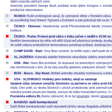
státní rozpočty válčících zemí.
Americký prezident George Bush požádal tento týden Kongres o schvál
poválečné rekonstrukce.
RUSKO:
Ruští ornitologové varují, že ozbrojené střety v Perském zálivu
se soustřeďují mezi řekami Tigrisem a Eufratem a pak pokračují dál na jih. N
ČESKO - Olomouc:
Akademický senát Přírodovědecké fakulty Univerz
instituce.
ČESKO - Praha: Protest proti válce v Iráku začne v neděli v 15:00 na
Nedělní demonstrace by měla mít větší účast než předchozí protesty, doufaj
Ve světě odbory protiválečné demonstrace pomáhají pořádat, dodávají jim m
CAMP DAVID - Blair:
Tony Blair oznámil, že britští vojáci, kteří padli do
AL-JAZEERA:
Katarská satelitní trlelevize odvysílalaz záběry americkéh
OSN - Blix:
Hans Blix prohlásil, že doposud od amerických ozbrojených 
nás neinformovali o tom, že by byly použity jakékoliv zakázané zbraně," řekl
IRÁK - Basra - Sky News:
Britské jednotky obsadily rozhlasovou a televi
USA - SLOVINSKO: Hodinky jako holinky, obojí se natahuje
Spojené státy omylem označily Slovinsko za partnera ve válce proti Ir
vláda. Den poté, co stovky Slovinců v ulicích protestovaly proti zahrnut
vzdušný prostor pouze pro letadla, vezoucí do Iráku humanitární pomoc, či 
Poznámka editora BL:
Nutno zdůraznit, že to byl
slovinský
, nikoliv
slovens
BAGDÁD: další bombardování
Další těžké bombardování zažil obyvatelé jižního okraje Bagdádu přibližn