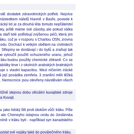
stě dostatek zdravotnických potřeb. Nejvíce
, následkem náletů hlavně v Basře, povede k
rácký lid je za dlouhá léta tomuto nepřátelství
ínky, ještě máme své zásoby, ale pokud válka
taří lidé potřebují zvýšenou péči, která jim
ráku, což je v rozporu s Chartou OSN, zrovna
chodu. Dochází k velkým obětem na civilistech
třepiny se dostávají i do bytů a zraňuji tak
me vyloučít použití ochuzeného uranu, jehož
Iráku budou použity chemické zbtraně. Co se
abídky krve i z okolních arabských bratrských
je s vlastní kapacitou. Mezi ničením irácké
lá její posádka zemřela. 3 zranění měli těžká
nda. Nemocnice jsou otevřeny návstěvám všech
žně stejnou dobu oficiální kuvajtské zdroje
a Kuvajt.
ko lidský štít proti útokům vůči Iráku. Píše
nu ale Cheneyho údajnou cestu do Jordánska
volně v Iráku byli - například syn kanadského
vyslat své vojáky také do poválečného Iráku.