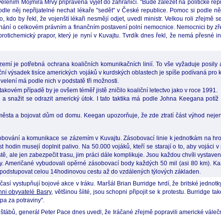
elením Mojmíra Mrvy připravena vyjet do zahraničí. "Bude záležet na politické rep
y podle něj nepřijatelné nechat lékaře "sedět" v České republice. Pomoc si podle 
 kdo by řekl, že vojenští lékaři nesmějí odjet, uvedl ministr. Velkou roli zřejmě
ání o celkovém právním a finančním postavení polní nemocnice. Nemocnici by zřej
ý protichemický prapor, který je nyní v Kuvajtu. Tvrdík dnes řekl, že nemá přesné
zázemí je potřebná ochrana koaličních komunikačních linií. To vše vyžaduje posil
ční výsadek tisíce amerických vojáků v kurdských oblastech je spíše podívaná pro 
é velení má podle nich v podstatě tři možnosti.
takovém případě by je ovšem téměř jistě zničilo koaliční letectvo jako v roce 1991.
 a snažit se odrazit americký útok. I tato taktika má podle Johna Keegana potíž
o města a bojovat dům od domu. Keegan upozorňuje, že zde ztratí část výhod neje
zásobování a komunikace se zázemím v Kuvajtu. Zásobovací linie k jednotkám na hr
t hodin musejí doplnit palivo. Na 50.000 vojáků, kteří se starají o to, aby vojáci v
ě, ale jen zabezpečit trasu, jim práci dále komplikuje. Jsou každou chvíli vysta
. Američané vybudovali opěrné zásobovací body každých 50 mil (asi 80 km). Kaž
ly podstupovat celou 14hodinovou cestu až do vzdálených týlových základen.
sí vystupňují bojové akce v Iráku. Maršál Brian Burridge tvrdí, že britské jednotky
hni obyvatelé Basry
, většinou šíité, jsou schopni připojit se k protestu. Burridge ta
pa za potraviny".
tábů, generál Peter Pace dnes uvedl, že Iráčané zřejmě popravili americké váleč