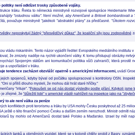
politiky není odklízet trosky způsobené vojáky.
onstrukce Iráku. Řekla to německá ministryně rozvojové spolupráce Heidemarie Wie
zahájily "ostudnou válku". Není možné, aby Američané a Britové bombardovali a 's
á, považuje ministryně "jakékoli "abstraktní plány" za předčasné. "
Úkolem rozvoj
zvědky neposkytují žádný "přesvědčivý důkaz", že koaliční síly jsou zodpovědné
za
ou vládu riskantním. Tento názor vyjádřil ředitel Evropského mediálního institutu v
atovat, že zmizely naděje na rychlé ukončení války. K tomu přistupují obrázky mrt
vychází Spojeným státům ani komunikační politika vůči zahraničí, která prostě n
je a uspořádání v Iráku.
xistuje tendence zacházet obzvlášť opatrně s americkými informacemi,
uvádí Groe
ejich spojenců, kdyby býval od počátku spolupracoval s kontrolory OSN. Inspekto
 "Oni si příliš dlouho mysleli, že mohou dál hrát staré hříčky."
ričany "irituje". "
Pokoušeli se od nás dostat výsledky podle přání. Kdykoli jsme to 
e je zřejmé, že
"důležití lidé" v americké vládě nahlíželi na inspekce jako na "zbyte
 to ale není válka za peníze
ých konfliktech proti terorismu a Iráku by USA mohly Česku poskytnout až 25 milio
 ještě o této finanční pomoci Česku a dalším zemím nerozhodl. Ministr odmítl náz
dolarů by mohlo od Američanů dostat také Polsko a Maďarsko. Izrael by měl např
áckých tanků a obrněných vozidel, které se v koloně chtěly probít z Basry, oznámil