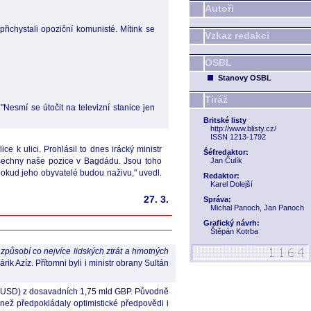
Autoři
řichystali opoziční komunisté. Mítink se
Vzkaz redakci
OSBL
Stanovy OSBL
Tiráž
Nesmí se útočit na televizní stanice jen
Britské listy
http://www.blisty.cz/
ISSN 1213-1792
 k ulici. Prohlásil to dnes irácký ministr
Šéfredaktor:
všechny naše pozice v Bagdádu. Jsou toho
Jan Čulík
dokud jeho obyvatelé budou naživu," uvedl.
Redaktor:
Karel Dolejší
27. 3.
Správa:
Michal Panoch, Jan Panoch
Grafický návrh:
Štěpán Kotrba
způsobí co nejvíce lidských ztrát a hmotných
k Azíz. Přítomni byli i ministr obrany Sultán
mld USD) z dosavadních 1,75 mld GBP. Původně
 než předpokládaly optimistické předpovědi i