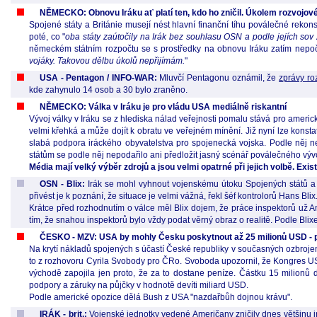
NĚMECKO: Obnovu Iráku ať platí ten, kdo ho zničil. Úkolem rozvojové 
Spojené státy a Británie musejí nést hlavní finanční tíhu poválečné rek
poté, co "
oba státy zaútočily na Irák bez souhlasu OSN a podle jejích sov 
německém státním rozpočtu se s prostředky na obnovu Iráku zatím nepočít
vojáky. Takovou dělbu úkolů nepřijímám.
"
USA - Pentagon / INFO-WAR:
Mluvčí Pentagonu oznámil, že
zprávy ro
kde zahynulo 14 osob a 30 bylo zraněno.
NĚMECKO: Válka v Iráku je pro vládu USA mediálně riskantní
Vývoj války v Iráku se z hlediska nálad veřejnosti pomalu stává pro americk
velmi křehká a může dojít k obratu ve veřejném mínění. Již nyní lze konst
slabá podpora iráckého obyvatelstva pro spojenecká vojska. Podle něj ne
státům se podle něj nepodařilo ani předložit jasný scénář poválečného vývo
Média mají velký výběr zdrojů a jsou velmi opatrné při jejich volbě. E
OSN - Blix:
Irák se mohl vyhnout vojenskému útoku Spojených států a j
přivést je k poznání, že situace je velmi vážná, řekl šéf kontrolorů Hans Blix.
Krátce před rozhodnutím o válce měl Blix dojem, že práce inspektorů už Ame
tím, že snahou inspektorů bylo vždy podat věrný obraz o realitě. Podle Blix
ČESKO - MZV: USA by mohly Česku poskytnout až 25 milionů USD - prý
Na krytí nákladů spojených s účastí České republiky v současných ozbrojen
to z rozhovoru Cyrila Svobody pro ČRo. Svoboda upozornil, že Kongres USA
východě zapojila jen proto, že za to dostane peníze. Částku 15 milionů 
podpory a záruky na půjčky v hodnotě devíti miliard USD.
Podle americké opozice dělá Bush z USA "nazdařbůh dojnou krávu".
IRÁK - brit.:
Vojenské jednotky vedené Američany zničily dnes většinu ir