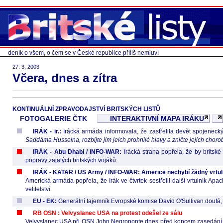
deník o všem, o čem se v České republice příliš nemluví
27. 3. 2003
Včera, dnes a zítra
KONTINUÁLNÍ ZPRAVODAJSTVÍ BRITSKÝCH LISTŮ
FOTOGALERIE ČTK
INTERAKTIVNÍ MAPA IRÁKU
IRÁK - ir.:
Irácká armáda informovala, že zastřelila devět spojenecký
Saddáma Husseina, rozbijte jim jeich prohnilé hlavy a zničte jejich chorob
IRÁK - Abu Dhabi / INFO-WAR:
Irácká strana popřela, že by britské
popravy zajatých britských vojáků.
IRÁK - KATAR / US Army / INFO-WAR: Americe nechybí žádný vrtuln
Americká armáda popřela, že Irák ve čtvrtek sestřelil další vrtulník Ap
velitelství.
EU - EK:
Generální tajemník Evropské komise David O'Sullivan doufá, 
RB OSN : Velvyslanec USA na protest odešel ze sálu
Velvyslanec USA při OSN John Negroponte dnes před koncem zasedání Ra