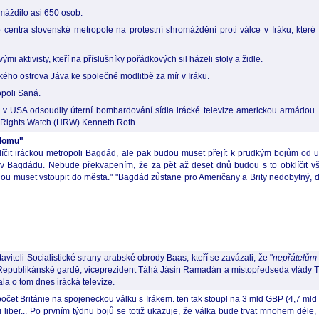
máždilo asi 650 osob.
 centra slovenské metropole na protestní shromáždění proti válce v Iráku, které p
i aktivisty, kteří na příslušníky pořádkových sil házeli stoly a židle.
ho ostrova Jáva ke společné modlitbě za mír v Iráku.
opoli Saná.
v USA odsoudily úterní bombardování sídla irácké televize americkou armádou. "
an Rights Watch (HRW) Kenneth Roth.
 domu"
it iráckou metropoli Bagdád, ale pak budou muset přejít k prudkým bojům od ulice
li v Bagdádu. Nebude překvapením, že za pět až deset dnů budou s to obklíčit 
udou muset vstoupit do města." "Bagdád zůstane pro Američany a Brity nedobytný, 
iteli Socialistické strany arabské obrody Baas, kteří se zavázali, že "
nepřátelům 
í Republikánské gardě, viceprezident Táhá Jásin Ramadán a místopředseda vlády Tári
a o tom dnes irácká televize.
ozpočet Británie na spojeneckou válku s Irákem. ten tak stoupl na 3 mld GBP (4,7 
liber... Po prvním týdnu bojů se totiž ukazuje, že válka bude trvat mnohem déle,