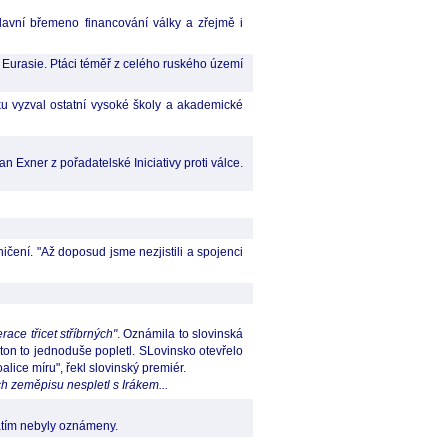
avní břemeno financování války a zřejmě i
r Eurasie. Ptáci téměř z celého ruského území
u vyzval ostatní vysoké školy a akademické
 Exner z pořadatelské Iniciativy proti válce.
čení. "Až doposud jsme nezjistili a spojenci
race třicet stříbrných"
. Oznámila to slovinská
ton to jednoduše popletl. SLovinsko otevřelo
lice míru", řekl slovinský premiér.
ch zeměpisu nespletl s Irákem...
atím nebyly oznámeny.