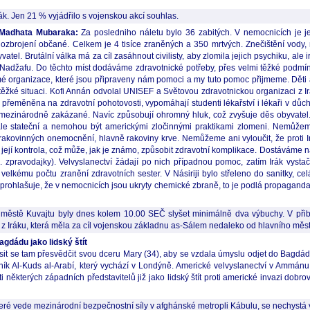
. Jen 21 % vyjádřilo s vojenskou akcí souhlas.
í Madhata Mubaraka:
Za posledniho náletu bylo 36 zabitých. V nemocnicích je je
a ozbrojení občané. Celkem je 4 tisíce zraněných a 350 mrtvých. Znečištění vody
tel. Brutální válka má za cíl zasáhnout civilisty, aby zlomila jejich psychiku, ale i
 a Nadžafu. Do těchto míst dodáváme zdravotnické potřeby, přes velmi těžké podm
 organizace, které jsou připraveny nám pomoci a my tuto pomoc přijmeme. Děti a s
těžké situaci. Kofi Annán odvolal UNISEF a Světovou zdravotnickou organizaci z I
a přeměněna na zdravotní pohotovosti, vypomáhají studenti lékařství i lékaři v dů
u mezinárodně zakázané. Navíc způsobují ohromný hluk, což zvyšuje děs obyvatel. S
sou ale stateční a nemohou být americkými zločinnými praktikami zlomeni. Nemůže
rakovinných onemocnění, hlavně rakoviny krve. Nemůžeme ani vyloučit, že proti 
její kontrola, což může, jak je známo, způsobit zdravotní komplikace. Dostáváme n
 zpravodajky). Velvyslanectví žádají po nich případnou pomoc, zatím Irák vystaču
k velkému počtu zranění zdravotních sester. V Násiriji bylo střeleno do sanitky, ce
ní prohlašuje, že v nemocnicích jsou ukryty chemické zbraně, to je podlá propaga
městě Kuvajtu byly dnes kolem 10.00 SEČ slyšet minimálně dva výbuchy. V přibli
u z Iráku, která měla za cíl vojenskou základnu as-Sálem nedaleko od hlavního měst
gdádu jako lidský štít
se tam přesvědčit svou dceru Mary (34), aby se vzdala úmyslu odjet do Bagdádu ja
ník Al-Kuds al-Arabí, který vychází v Londýně. Americké velvyslanectví v Ammá
 některých západních představitelů již jako lidský štít proti americké invazi dobro
teré vede mezinárodní bezpečnostní síly v afghánské metropli Kábulu, se nechystá 