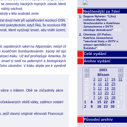
by se zmocnily iráckých ropných zásob, které
j náhlý odchod.
trofy v této arabské zemi.
al dvojí metr při uplatňování rezolucí OSN.
inil pokrytectvím, když říká, že rezoluce RB
ti, které vyzývají Izrael, aby vrátil území,
íc vypálených raket na Afganistán, nebyl cíl
 koaličním bombardováním. Irácký lid trpí
Celé vydání
zaci Iráku. Už teď prohlašuje Amerika, že
Archiv vydání
Izrael si sedí na jaderných a biologických
ičeho obviněni. V Iráku dojde jen k vyměně
válce s Irákem. Obě se zúčastnily akce
očekávaných obětí války, zatímco ostatní
jejíž slavný originál věnovali Francouzi
Původní archiv