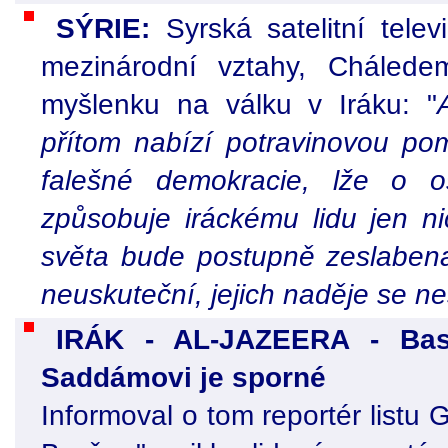
SÝRIE:
Syrská satelitní tele
mezinárodní vztahy, Chálede
myšlenku na válku v Iráku: "
přítom nabízí potravinovou po
falešné demokracie, lže o 
způsobuje iráckému lidu jen ni
světa bude postupně zeslaben
neuskuteční, jejich naděje se ne
IRÁK - AL-JAZEERA - Basr
Saddámovi je sporné
Informoval o tom reportér listu 