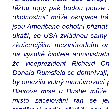
těžbu ropy pak budou pouze 
okolnostmi" může okupace Irák
jsou Američané ochotni přiznat.
ukáží, co USA zvládnou samy 
zkušenějším mezinárodním or
na vysoké činitele administrat
že viceprezident Richard C
Donald Rumsfeld se domnívají
by omezila volný manévrovací p
Blairova mise u Bushe může 
místo zacelování ran se j