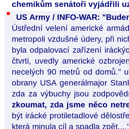
chemikům senátoři vyjádřili u
US Army / INFO-WAR: "Budeme
Ústřední velení americké armád
metropoli vzdušné údery, při nich
byla odpalovací zařízení irácký
čtvrti, uvedly americké ozbroje
necelých 90 metrů od domů." uv
obrany USA generálmajor Stanl
zda za výbuchy jsou zodpovědní
zkoumat, zda jsme něco netref
být irácké protiletadlové dělost
která minula cíl a spadla zpět...,