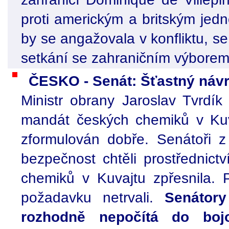
proti americkým a britským je
by se angažovala v konfliktu, se 
setkání se zahraničním výborem
ČESKO - Senát: Šťastný náv
Ministr obrany Jaroslav Tvrdí
mandát českých chemiků v Kuva
zformulován dobře. Senátoři z
bezpečnost chtěli prostřednic
chemiků v Kuvajtu zpřesnila. 
požadavku netrvali.
Senátory
rozhodně nepočítá do bo