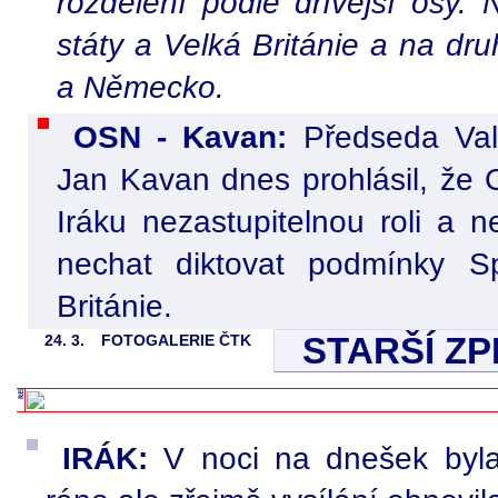
rozdělení podle dřívější osy.
státy a Velká Británie a na dr
a Německo.
OSN - Kavan:
Předseda Va
Jan Kavan dnes prohlásil, že
Iráku nezastupitelnou roli a n
nechat diktovat podmínky S
Británie.
STARŠÍ Z
24. 3.
FOTOGALERIE ČTK
IRÁK:
V noci na dnešek byla