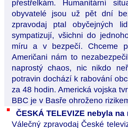
přestřelkám. Humanitární sit
obyvatelé jsou už pět dní be
zpravodaj ptal obyčejných li
sympatizují, všichni do jedno
míru a v bezpečí. Chceme po
Američani nám to nezabezpečil
naprostý chaos, nic nikdo ne
potravin dochází k rabování obc
za 48 hodin. Americká vojska tvr
BBC je v Basře ohroženo rizikem
ČESKÁ TELEVIZE nebyla na r
Válečný zpravodaj České televi