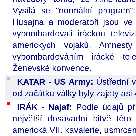
Vysílá se "normální program"
Husajna a moderátoři jsou ve
vybombardovali iráckou televiz
amerických vojáků. Amnesty
vybombardováním irácké tele
Ženevské konvence.
KATAR - US Army:
Ústřední ve
od začátku války byly zajaty asi
IRÁK - Najaf:
Podle údajů pří
největší dosavadní bitvě této
americká VII. kavalerie, usmrce