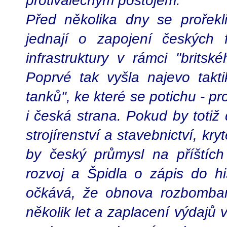
protiválečným postojem.
Před několika dny se prořekl
jednají o zapojení českých 
infrastruktury v rámci "britsk
Poprvé tak vyšla najevo tak
tanků", ke které se potichu - pro
i česká strana. Pokud by totiž 
strojírenství a stavebnictví, kry
by český průmysl na příštích
rozvoj a Špidla o zápis do hi
očkává, že obnova rozbombar
několik let a zaplacení výdajů 