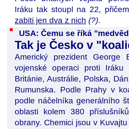
Iráku tak stoupl na 22, přiče
zabiti jen dva z nich
(?)
.
USA: Čemu se říká "medvědí 
Tak je Česko v "koali
Americký prezident George 
vojenské operaci proti Iráku
Británie, Austrálie, Polska, D
Rumunska. Podle Prahy v koa
podle náčelníka generálního 
oblasti kolem 380 příslušník
obrany. Chemici jsou v Kuvajtu 