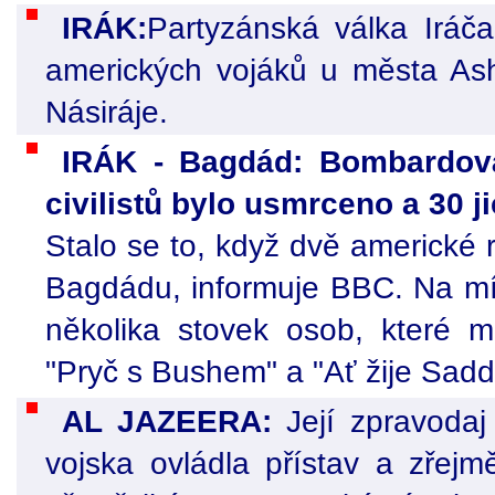
IRÁK:
Partyzánská válka Iráč
amerických vojáků u města Ash
Násiráje.
IRÁK - Bagdád: Bombardov
civilistů bylo usmrceno a 30 j
Stalo se to, když dvě americké r
Bagdádu, informuje BBC. Na mí
několika stovek osob, které m
"Pryč s Bushem" a "Ať žije Sad
AL JAZEERA:
Její zpravoda
vojska ovládla přístav a zřej