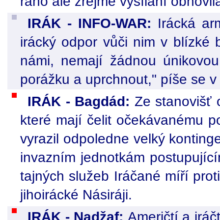
ráno ale zřejmě vysílání obnovila 
IRÁK - INFO-WAR:
Irácká ar
irácký odpor vůči nim v blízké 
námi, nemají žádnou únikovou 
porážku a uprchnout," píše se 
IRÁK - Bagdád:
Ze stanovišť 
které mají čelit očekávanému p
vyrazil odpoledne velký kontinge
invazním jednotkám postupujíc
tajných služeb Iráčané míří prot
jihoirácké Násiráji.
IRÁK - Nadžaf:
Američtí a iráč