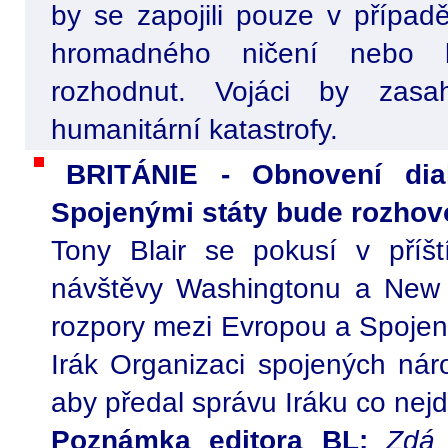
by se zapojili pouze v případě
hromadného ničení nebo k
rozhodnut. Vojáci by zasa
humanitární katastrofy.
BRITÁNIE - Obnovení di
Spojenými státy bude rozhov
Tony Blair se pokusí v pří
návštěvy Washingtonu a New 
rozpory mezi Evropou a Spojeným
Irák Organizaci spojených ná
aby předal správu Iráku co nej
Poznámka editora BL:
Zdá 