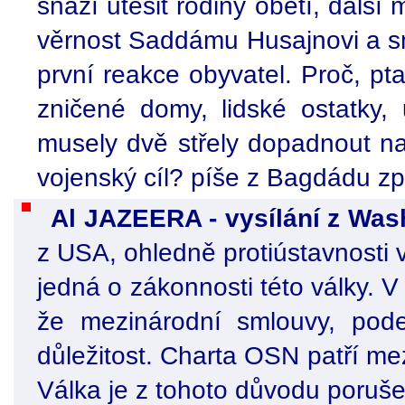
snaží utěšit rodiny obětí, další
věrnost Saddámu Husajnovi a sm
první reakce obyvatel. Proč, pta
zničené domy, lidské ostatky, 
musely dvě střely dopadnout na
vojenský cíl? píše z Bagdádu z
Al JAZEERA - vysílání z Was
z USA, ohledně protiústavnosti v
jedná o zákonnosti této války. 
že mezinárodní smlouvy, pode
důležitost. Charta OSN patří mez
Válka je z tohoto důvodu poruše