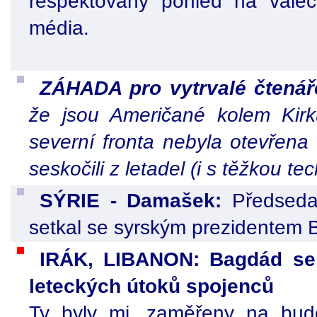
respektovaný pohled na váleč
média.
ZÁHADA pro vytrvalé čtená
že jsou Američané kolem Kirk
severní fronta nebyla otevřena
seskočili z letadel (i s těžkou te
SÝRIE - Damašek:
Předseda
setkal se syrským prezidentem
IRÁK, LIBANON: Bagdád se 
leteckých útoků spojenců
Ty byly mj. zaměřeny na budov