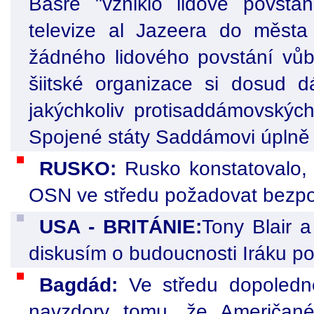
Basře "vzniklo lidové povstá
televize al Jazeera do města
žádného lidového povstání vů
šiitské organizace si dosud d
jakýchkoliv protisaddámovskýc
Spojené státy Saddámovi úplně
RUSKO:
Rusko konstatovalo,
OSN ve středu požadovat bezpo
USA - BRITÁNIE:
Tony Blair a
diskusím o budoucnosti Iráku p
Bagdád:
Ve středu dopoledne 
navzdory tomu, že Američané 