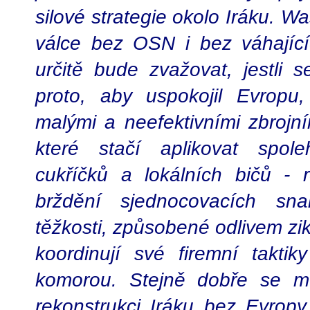
silové strategie okolo Iráku. W
válce bez OSN i bez váhajíc
určitě bude zvažovat, jestli s
proto, aby uspokojil Evropu
malými a neefektivními zbrojní
které stačí aplikovat spoleh
cukříčků a lokálních bičů - 
brždění sjednocovacích sn
těžkosti, způsobené odlivem zik
koordinují své firemní takti
komorou. Stejně dobře se mů
rekonstrukci Iráku bez Evrop