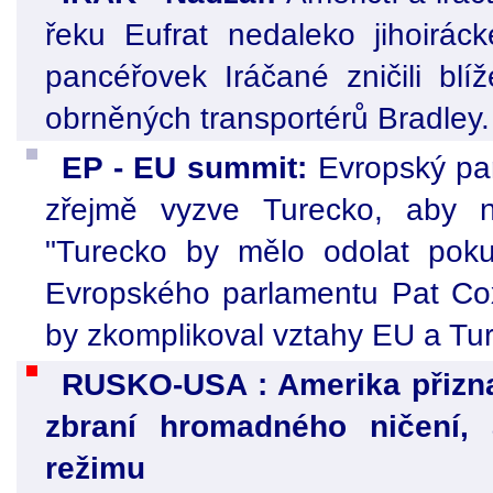
řeku Eufrat nedaleko jihoirá
pancéřovek Iráčané zničili bl
obrněných transportérů Bradley.
EP - EU summit:
Evropský par
zřejmě vyzve Turecko, aby ne
"Turecko by mělo odolat pokuš
Evropského parlamentu Pat Cox
by zkomplikoval vztahy EU a Ture
RUSKO-USA : Amerika přiznal
zbraní hromadného ničení, 
režimu