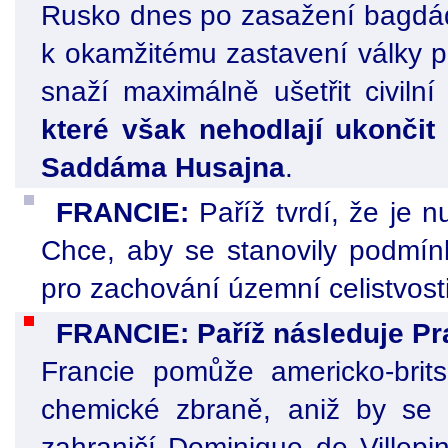
Rusko dnes po zasažení bagdád
k okamžitému zastavení války pr
snaží maximálně ušetřit civilní
které však nehodlají ukončit
Saddáma Husajna
.
FRANCIE:
Paříž tvrdí, že je 
Chce, aby se stanovily podmín
pro zachování územní celistvosti
FRANCIE: Paříž následuje Pra
Francie pomůže americko-brit
chemické zbraně, aniž by se vš
zahraničí Dominique de Villepi