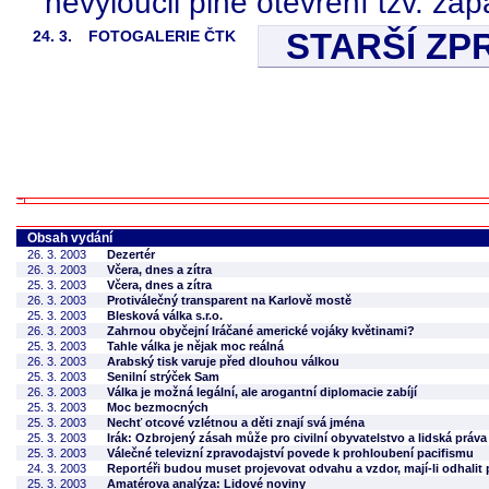
nevyloučil plné otevření tzv. záp
STARŠÍ ZP
24. 3.
FOTOGALERIE ČTK
Obsah vydání
26. 3. 2003
Dezertér
26. 3. 2003
Včera, dnes a zítra
25. 3. 2003
Včera, dnes a zítra
26. 3. 2003
Protiválečný transparent na Karlově mostě
25. 3. 2003
Blesková válka s.r.o.
26. 3. 2003
Zahrnou obyčejní Iráčané americké vojáky květinami?
25. 3. 2003
Tahle válka je nějak moc reálná
26. 3. 2003
Arabský tisk varuje před dlouhou válkou
25. 3. 2003
Senilní strýček Sam
26. 3. 2003
Válka je možná legální, ale arogantní diplomacie zabíjí
25. 3. 2003
Moc bezmocných
25. 3. 2003
Nechť otcové vzlétnou a děti znají svá jména
25. 3. 2003
Irák: Ozbrojený zásah může pro civilní obyvatelstvo a lidská práv
25. 3. 2003
Válečné televizní zpravodajství povede k prohloubení pacifismu
24. 3. 2003
Reportéři budou muset projevovat odvahu a vzdor, mají-li odhalit 
25. 3. 2003
Amatérova analýza: Lidové noviny