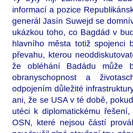
informací a pozice Republikánsk
generál Jasín Suwejd se domnívá
ukázkou toho, co Bagdád v bu
hlavního města totiž spojenci
převahu, kterou neoddiskutova
že obléhání Badádu může 
obranyschopnost a životas
odpojením důležité infrastruktur
ani, že se USA v té době, pokud
utéci k diplomatickému řešení,
OSN, které nejsou částí prová