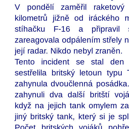
V pondělí zaměřil raketový
kilometrů jižně od iráckého
stíhačku F-16 a připravil
zareagovala odpálením střely na 
její radar. Nikdo nebyl zraněn.
Tento incident se stal den 
sestřelila britský letoun typu
zahynula dvoučlenná posádka.
zahynuli dva další britští vojá
když na jejich tank omylem z
jiný britský tank, který si je s
Počet britských vojáků pohř