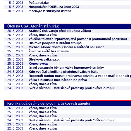
5. 2. 2003
Pošta redakci
5. 3. 2003
Hospodaření OSBL za únor 2003
18. 6. 2004
Inzerujte v Britských listech
Útok na USA, Afghánistán, Irák
26. 3. 2003
Arabský tisk varuje před dlouhou válkou
26. 3. 2003
Včera, dnes a zítra
25. 3. 2003
Válečné televizní zpravodajství povede k prohloubení pacifismu
25. 3. 2003
Blairova podpora v Británii stoupá
25. 3. 2003
Michael Moore dostal Oscara a zaútočil na Bushe
25. 3. 2003
Život ve světě bez rozumu
25. 3. 2003
Včera, dnes a zítra
25. 3. 2003
Blesková válka s.r.o.
25. 3. 2003
Konec světa
24. 3. 2003
Izrael cenzuruje během války internetové stránky
24. 3. 2003
Kdo vydělal a kolik na předchozí válce v Iráku
24. 3. 2003
Reportéři budou muset projevovat odvahu a vzdor, mají-li odhalit 
24. 3. 2003
Válka z hlediska mezinárodního práva
24. 3. 2003
Včera, dnes a zítra
24. 3. 2003
Svět o víkendu: statisícové protesty proti "Válce o ropu"
Kronika událostí - viděno očima tiskových agentur
26. 3. 2003
Včera, dnes a zítra
25. 3. 2003
Včera, dnes a zítra
24. 3. 2003
Včera, dnes a zítra
24. 3. 2003
Svět o víkendu: statisícové protesty proti "Válce o ropu"
23. 3. 2003
Včera, dnes a zítra
22. 3. 2003
Včera, dnes a zítra