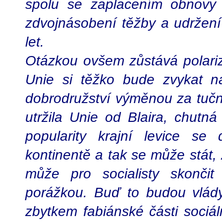
spolu se zaplacením obnovy k
zdvojnásobení těžby a udržení 
let.
Otázkou ovšem zůstává polari
Unie si těžko bude zvykat n
dobrodružství výměnou za tučno
utržila Unie od Blaira, chutná
popularity krajní levice s
kontinentě a tak se může stát,
může pro socialisty skončit
porážkou. Buď to budou vlády
zbytkem fabiánské části sociál