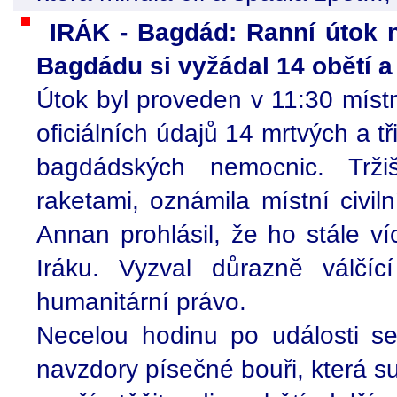
IRÁK - Bagdád: Ranní útok n
Bagdádu si vyžádal 14 obětí 
Útok byl proveden v 11:30 míst
oficiálních údajů 14 mrtvých a tř
bagdádských nemocnic. Trž
raketami, oznámila místní civi
Annan prohlásil, že ho stále ví
Iráku. Vyzval důrazně válčíc
humanitární právo.
Necelou hodinu po události se 
navzdory písečné bouři, která su