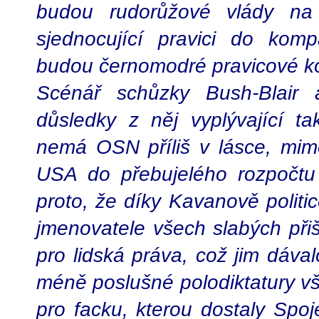
budou rudorůžové vlády na 
sjednocující pravici do kom
budou černomodré pravicové ko
Scénář schůzky Bush-Blair 
důsledky z něj vyplývající 
nemá OSN příliš v lásce, mimo 
USA do přebujelého rozpočtu
proto, že díky Kavanově polit
jmenovatele všech slabých přiš
pro lidská práva, což jim dával
méně poslušné polodiktatury vš
pro facku, kterou dostaly Spoj