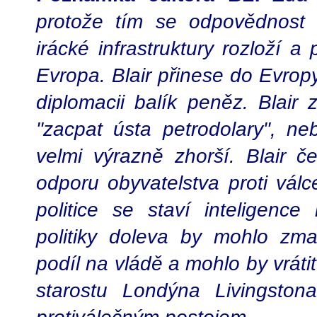
protože tím se odpovědnost 
irácké infrastruktury rozloží a
Evropa. Blair přinese do Evro
diplomacii balík peněz. Blair 
"zacpat ústa petrodolary", ne
velmi výrazně zhorší. Blair če
odporu obyvatelstva proti válc
politice se staví inteligence 
politiky doleva by mohlo zma
podíl na vládě a mohlo by vráti
starostu Londýna Livingston