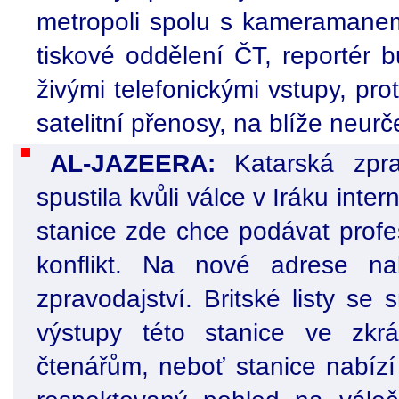
metropoli spolu s kameramane
tiskové oddělení ČT, reportér
živými telefonickými vstupy, pro
satelitní přenosy, na blíže neur
AL-JAZEERA:
Katarská zpra
spustila kvůli válce v Iráku inte
stanice zde chce podávat prof
konflikt. Na nové adrese n
zpravodajství. Britské listy se
výstupy této stanice ve zkr
čtenářům, neboť stanice nabízí 