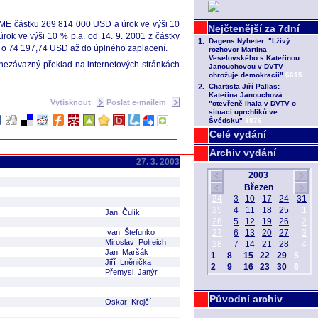
 CME částku 269 814 000 USD a úrok ve výši 10
ok ve výši 10 % p.a. od 14. 9. 2001 z částky
e o 74 197,74 USD až do úplného zaplacení.
 nezávazný překlad na internetových stránkách
Vytisknout
Poslat e-mailem
Celé vydání
Archiv vydání
27. 3. 2003
Jan Čulík
Ivan Štefunko
Miroslav Polreich
Jan Maršák
Jiří Lněnička
Přemysl Janýr
Původní archiv
Oskar Krejčí