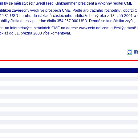
il by se měli stydět!," uvedl Fred Klinkhammer, prezident a výkonný ředitel CME.
publikou závěrečný výrok ve prospěch CME. Podle arbitrážního rozhodnutí obdrží
9,81 USD na úhradu nákladů částečného arbitrážního výroku z 13. září 2001 a úr
ubliky činila dnes v poledne činila 354 267 000 USD. Denně se tato částka zvyšuj
azyce na internetových stránkách CME na adrese www.cetv-net.com a český právně
ok až do 31. března 2003 více komentovat.