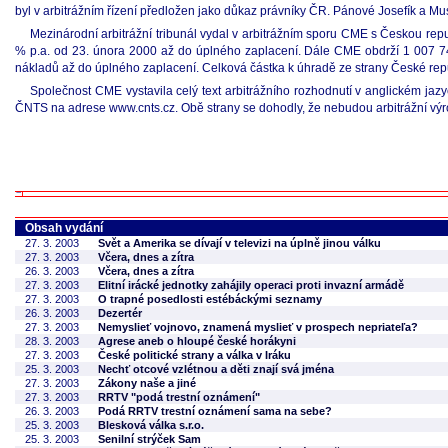
byl v arbitrážním řízení předložen jako důkaz právníky ČR. Pánové Josefík a Mus
Mezinárodní arbitrážní tribunál vydal v arbitrážním sporu CME s Českou re
% p.a. od 23. února 2000 až do úplného zaplacení. Dále CME obdrží 1 007 74
nákladů až do úplného zaplacení. Celková částka k úhradě ze strany České rep
Společnost CME vystavila celý text arbitrážního rozhodnutí v anglickém j
ČNTS na adrese www.cnts.cz. Obě strany se dohodly, že nebudou arbitrážní výr
Obsah vydání
27. 3. 2003
Svět a Amerika se dívají v televizi na úplně jinou válku
27. 3. 2003
Včera, dnes a zítra
26. 3. 2003
Včera, dnes a zítra
27. 3. 2003
Elitní irácké jednotky zahájily operaci proti invazní armádě
27. 3. 2003
O trapné posedlosti estébáckými seznamy
26. 3. 2003
Dezertér
27. 3. 2003
Nemyslieť vojnovo, znamená myslieť v prospech nepriateľa?
28. 3. 2003
Agrese aneb o hloupé české horákyni
27. 3. 2003
České politické strany a válka v Iráku
25. 3. 2003
Nechť otcové vzlétnou a děti znají svá jména
27. 3. 2003
Zákony naše a jiné
27. 3. 2003
RRTV "podá trestní oznámení"
26. 3. 2003
Podá RRTV trestní oznámení sama na sebe?
25. 3. 2003
Blesková válka s.r.o.
25. 3. 2003
Senilní strýček Sam