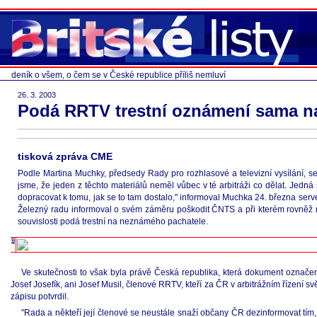
deník o všem, o čem se v České republice příliš nemluví
26. 3. 2003
Podá RRTV trestní oznámení sama n
tisková zpráva CME
Podle Martina Muchky, předsedy Rady pro rozhlasové a televizní vysílání, se 
jsme, že jeden z těchto materiálů neměl vůbec v té arbitráži co dělat. Jedná 
dopracovat k tomu, jak se to tam dostalo," informoval Muchka 24. března serv
Železný radu informoval o svém záměru poškodit ČNTS a při kterém rovněž n
souvislosti podá trestní na neznámého pachatele.
Ve skutečnosti to však byla právě Česká republika, která dokument označe
Josef Josefík, ani Josef Musil, členové RRTV, kteří za ČR v arbitrážním řízení s
zápisu potvrdil.
"Rada a někteří její členové se neustále snaží občany ČR dezinformovat tím, ž