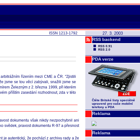
ISSN 1213-1792
27. 3. 2003
RSS backend
RSS 0.91
RSS 2.0
PDA verze
arbitrážním řízením mezi CME a ČR. "Zjistili
že jsme se tou věcí zabývali, snažili jsme se
mírem Železným z 2. března 1999, při kterém
vém příštím zasedání rozhodnout, zda v této
Čtěte Britské listy speciálně
upravené pro vaše mobilní
telefony a PDA
Reklama
Pravost dokumentu však nikdy nezpochybnil ani
 jako svědek, pravost dokumentu R-97 a přesnost
Reklama
nt je autentický, že pochází z archivu rady a že