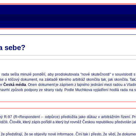
a sebe?
rada sešla minulé pondělí, aby prodiskutovala "nové skutečnosti" v souvislosti s 
se o klíčový dokument, na základě kterého arbitráž skončila tak, jak skončila. Tak
er
Česká média
. Onen dokument je zápisem z tajného jednání mezi radou a Vladi
avrhl způsob podpory ze strany rady. Podle Muchkova vyjádření hodlá rada na s
ný R-97 (R=Respondent -- odpůrce) předložila jako důkaz v arbitrážním řízení. 
vědčili. Člověk, který zápis pořídil a který byl rovněž Českou republikou předvolán
e předstírají, že se objevily nové informace. Činí tak i přesto, že vědí, že dokume