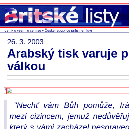
deník o všem, o čem se v České republice příliš nemluví
26. 3. 2003
Arabský tisk varuje 
válkou
"Nechť vám Bůh pomůže, Iráč
mezi cizincem, jemuž nedůvěřuj
který s vámi zacházel nespraved