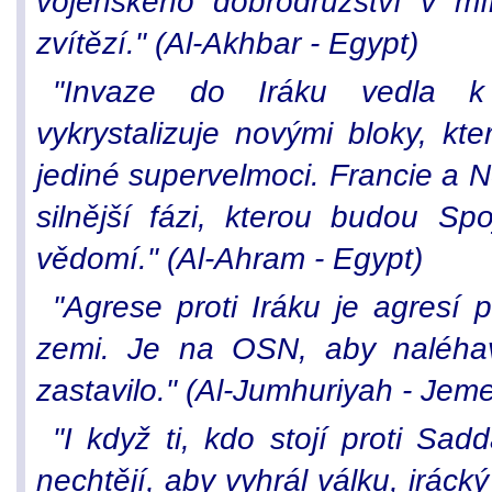
vojenského dobrodružství v mí
zvítězí." (Al-Akhbar - Egypt)
"Invaze do Iráku vedla k 
vykrystalizuje novými bloky, kte
jediné supervelmoci. Francie a
silnější fázi, kterou budou Sp
vědomí." (Al-Ahram - Egypt)
"Agrese proti Iráku je agresí 
zemi. Je na OSN, aby naléhav
zastavilo." (Al-Jumhuriyah - Jem
"I když ti, kdo stojí proti Sa
nechtějí, aby vyhrál válku, irácký