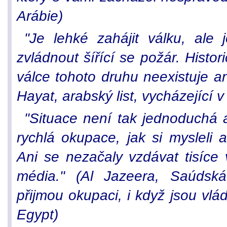
Arábie)
"Je lehké zahájit válku, ale j
zvládnout šířící se požár. Histo
válce tohoto druhu neexistuje ani
Hayat, arabský list, vycházející 
"Situace není tak jednoduchá 
rychlá okupace, jak si mysleli a
Ani se nezačaly vzdávat tisíce v
média." (Al Jazeera, Saúdsk
přijmou okupaci, i když jsou vlád
Egypt)