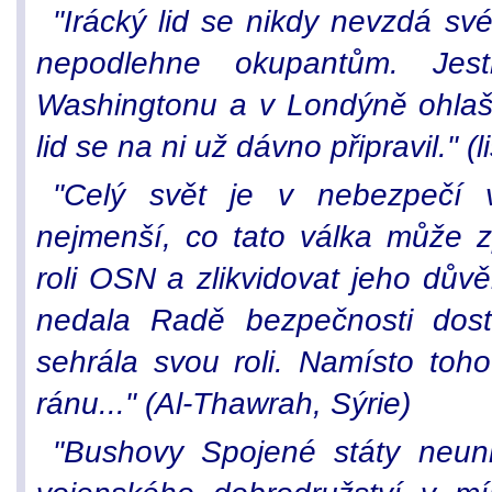
"Irácký lid se nikdy nevzdá sv
nepodlehne okupantům. Jestl
Washingtonu a v Londýně ohlašo
lid se na ni už dávno připravil." (li
"Celý svět je v nebezpečí 
nejmenší, co tato válka může z
roli OSN a zlikvidovat jeho dův
nedala Radě bezpečnosti dos
sehrála svou roli. Namísto toho 
ránu..." (Al-Thawrah, Sýrie)
"Bushovy Spojené státy neuni