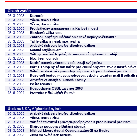
Obsah vydání
26. 3. 2003
Dezertér
26. 3. 2003
Včera, dnes a zítra
25. 3. 2003
Včera, dnes a zítra
26. 3. 2003
Protiválečný transparent na Karlově mostě
25. 3. 2003
Blesková válka s.r.o.
26. 3. 2003
Zahrnou obyčejní Iráčané americké vojáky květinami?
25. 3. 2003
Tahle válka je nějak moc reálná
26. 3. 2003
Arabský tisk varuje před dlouhou válkou
25. 3. 2003
Senilní strýček Sam
26. 3. 2003
Válka je možná legální, ale arogantní diplomacie zabíjí
25. 3. 2003
Moc bezmocných
25. 3. 2003
Nechť otcové vzlétnou a děti znají svá jména
25. 3. 2003
Irák: Ozbrojený zásah může pro civilní obyvatelstvo a lidská práv
25. 3. 2003
Válečné televizní zpravodajství povede k prohloubení pacifismu
24. 3. 2003
Reportéři budou muset projevovat odvahu a vzdor, mají-li odhalit 
25. 3. 2003
Amatérova analýza: Lidové noviny
5. 2. 2003
Pošta redakci
5. 3. 2003
Hospodaření OSBL za únor 2003
18. 6. 2004
Inzerujte v Britských listech
Útok na USA, Afghánistán, Irák
26. 3. 2003
Arabský tisk varuje před dlouhou válkou
26. 3. 2003
Včera, dnes a zítra
25. 3. 2003
Válečné televizní zpravodajství povede k prohloubení pacifismu
25. 3. 2003
Blairova podpora v Británii stoupá
25. 3. 2003
Michael Moore dostal Oscara a zaútočil na Bushe
25. 3. 2003
Život ve světě bez rozumu