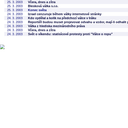
25. 3. 2003
Včera, dnes a zítra
25. 3. 2003
Blesková válka s.r.o.
25. 3. 2003
Konec světa
24. 3. 2003
Izrael cenzuruje během války internetové stránky
24. 3. 2003
Kdo vydělal a kolik na předchozí válce v Iráku
24. 3. 2003
Reportéři budou muset projevovat odvahu a vzdor, mají-li odhalit 
24. 3. 2003
Válka z hlediska mezinárodního práva
24. 3. 2003
Včera, dnes a zítra
24. 3. 2003
Svět o víkendu: statisícové protesty proti "Válce o ropu"