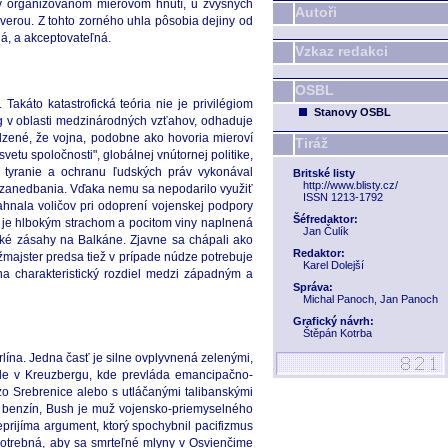
j v organizovanom mierovom hnutí, u zvyšných
Autoři
ôverou. Z tohto zorného uhla pôsobia dejiny od
ná, a akceptovateľná.
Vzkaz redakci
OSBL
akáto katastrofická teória nie je privilégiom
Stanovy OSBL
óg v oblasti medzinárodných vzťahov, odhaduje
dzené, že vojna, podobne ako hovoria mieroví
Tiráž
etu spoločnosti", globálnej vnútornej politike,
tyranie a ochranu ľudských práv vykonával
Britské listy
http://www.blisty.cz/
o zanedbania. Vďaka nemu sa nepodarilo využiť
ISSN 1213-1792
ahnala voličov pri odoprení vojenskej podpory
Šéfredaktor:
je, je hlbokým strachom a pocitom viny naplnená
Jan Čulík
nské zásahy na Balkáne. Zjavne sa chápali ako
Redaktor:
žmajster predsa tiež v prípade núdze potrebuje
Karel Dolejší
na charakteristický rozdiel medzi západným a
Správa:
Michal Panoch, Jan Panoch
Grafický návrh:
Štěpán Kotrba
ína. Jedna časť je silne ovplyvnená zelenými,
 Ale v Kreuzbergu, kde prevláda emancipačno-
zo Srebrenice alebo s utláčanými talibanskými
ný benzín, Bush je muž vojensko-priemyselného
eprijíma argument, ktorý spochybnil pacifizmus
potrebná, aby sa smrteľné mlyny v Osvienčime