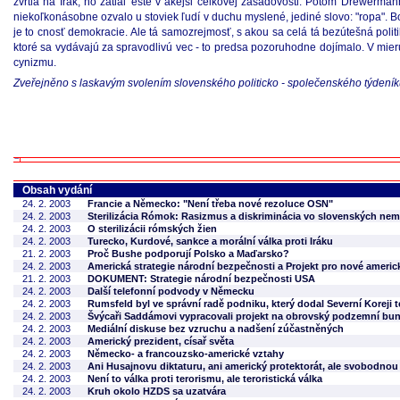
zvrtla na Irak, no zatiaľ ešte v akejsi celkovej zásadovosti. Potom Drewerman
niekoľkonásobne ozvalo u stoviek ľudí v duchu myslené, jediné slovo: "ropa"
je to cnosť demokracie. Ale tá samozrejmosť, s akou sa celá tá bezútešná politik
ktoré sa vydávajú za spravodlivú vec - to predsa pozoruhodne dojímalo. V mier
cynizmu.
Zveřejněno s laskavým svolením slovenského politicko - společenského týdení
Obsah vydání
24. 2. 2003
Francie a Německo: "Není třeba nové rezoluce OSN"
24. 2. 2003
Sterilizácia Rómok: Rasizmus a diskriminácia vo slovenských ne
24. 2. 2003
O sterilizácii rómských žien
24. 2. 2003
Turecko, Kurdové, sankce a morální válka proti Iráku
21. 2. 2003
Proč Bushe podporují Polsko a Maďarsko?
24. 2. 2003
Americká strategie národní bezpečnosti a Projekt pro nové americk
21. 2. 2003
DOKUMENT: Strategie národní bezpečnosti USA
24. 2. 2003
Další telefonní podvody v Německu
24. 2. 2003
Rumsfeld byl ve správní radě podniku, který dodal Severní Koreji t
24. 2. 2003
Švýcaři Saddámovi vypracovali projekt na obrovský podzemní bun
24. 2. 2003
Mediální diskuse bez vzruchu a nadšení zúčastněných
24. 2. 2003
Americký prezident, císař světa
24. 2. 2003
Německo- a francouzsko-americké vztahy
24. 2. 2003
Ani Husajnovu diktaturu, ani americký protektorát, ale svobodnou
24. 2. 2003
Není to válka proti terorismu, ale teroristická válka
24. 2. 2003
Kruh okolo HZDS sa uzatvára