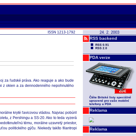
ISSN 1213-1792
24. 2. 2003
RSS backend
RSS 0.91
RSS 2.0
PDA verze
boj za ľudské práva. Ako reaguje a ako bude
acimi z okien a za dennodenného nepohnutého
Čtěte Britské listy speciálně
upravené pro vaše mobilní
telefony a PDA
Reklama
orálne kryté ľavicovou vládou. Najviac pobúril
oletu, z Pershingu a SS-20. Ako to teda vyzerá
nedotknuteľnú tému, morálne uzavretý priestor,
u politického gýču. Niekedy takíto filantropi
Reklama