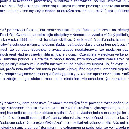
 prípady a nebezpečné precedensy militarizácie zahraničnej politiky Nemecka. A
ie ATTAC sa každý krok nemeckého vojaka kdesi vo svete pozoruje s obrovskou ned
zdiel od predsa len idylických období atómových hrozieb opäť možná, uskutočniteľ
až po hroziaci útok na Irak vedie vskutku priama čiara. Je to cesta do záhuby. T
rnst-Otto Czempiel, autorita tejto disciplíny v Nemecku a vysoko vážený politol
ku v roku 1999 bol omyl, ba priam civilizačný krok späť. A podľa neho je priro
tátov" s veľmocenskými ambíciami. Budúcnosť, alebo vlastne už prítomnosť, patrí "sv
nosť, že po páde Sovietskeho zväzu Západ neodzbrojoval, že medzitým pád 
tátoch opäť vládne vyspelý militarizmus, je v očiach Czempiela výsledkom veľkéh
aľ samotná poučka. Ale zrejme to nebola teória, ktorá spolkovému kancelárovi n
čnej politiky", akokoľvek to môžu mierové hnutia a výskumy ľutovať. To, čo existu
od, prečo bolo možné tak ľahko presadiť v prvej fáze boja proti terorizmu voje
Czempielovej medzinárodnej vnútornej politiky. Aj keď nie úplne bez násilia. Strá
om o zdroje energie alebo o moc - to je niečo iné. Mimochodom, tým narazíme 
dý z obvodov, ktoré pozostávajú z oboch mestských častí pôvodne rozdeleného Berl
ticky. Ströbeleho antimilitarizmus sa tu miestami stretáva s výrazným záujmom.
jenej humanite celkom bez ohlasu a účinku. Ako to vlastne bolo s masakrujúcimi 
árajú staré protiimperialistické samozrejmosti ako: v skutočnosti ide len o lac
všeobecne pokojný a presvedčivý názor" proti akejkoľvek vojenskej sile. Východ n
ekedy chrániť a obnoviť iba násilím, v extrémnom prípade teda: že vojna bola 