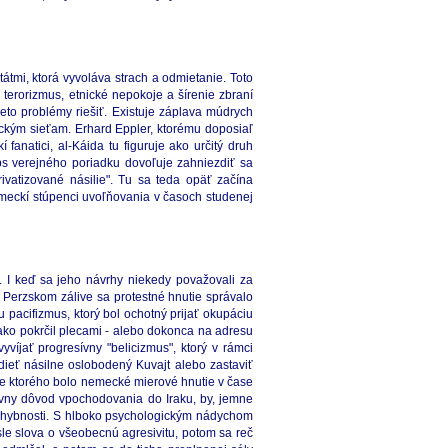
átmi, ktorá vyvoláva strach a odmietanie. Toto
terorizmus, etnické nepokoje a šírenie zbraní
eto problémy riešiť. Existuje záplava múdrych
tickým sieťam. Erhard Eppler, ktorému doposiaľ
anatici, al-Káida tu figuruje ako určitý druh
ps verejného poriadku dovoľuje zahniezdiť sa
rivatizované násilie". Tu sa teda opäť začína
emeckí stúpenci uvoľňovania v časoch studenej
 I keď sa jeho návrhy niekedy považovali za
v Perzskom zálive sa protestné hnutie správalo
pacifizmus, ktorý bol ochotný prijať okupáciu
ako pokrčil plecami - alebo dokonca na adresu
yvíjať progresívny "belicizmus", ktorý v rámci
dieť násilne oslobodený Kuvajt alebo zastaviť
pre ktorého bolo nemecké mierové hnutie v čase
rávny dôvod vpochodovania do Iraku, by, jemne
pochybnosti. S hlboko psychologickým nádychom
e slova o všeobecnú agresivitu, potom sa reč