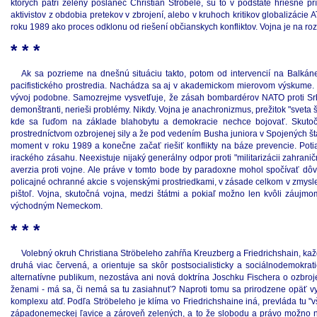
ktorých patrí zelený poslanec Christian Ströbele, sú to v podstate hriešne
aktivistov z obdobia pretekov v zbrojení, alebo v kruhoch kritikov globalizác
roku 1989 ako proces odklonu od riešení občianskych konfliktov. Vojna je na ro
* * *
Ak sa pozrieme na dnešnú situáciu takto, potom od intervencií na Balkáne 
pacifistického prostredia. Nachádza sa aj v akademickom mierovom výskume. E
vývoj podobne. Samozrejme vysvetľuje, že zásah bombardérov NATO proti Srbs
demonštranti, nerieši problémy. Nikdy. Vojna je anachronizmus, prežitok "sveta š
kde sa ľuďom na základe blahobytu a demokracie nechce bojovať. Skutoč
prostredníctvom ozbrojenej sily a že pod vedením Busha juniora v Spojených š
moment v roku 1989 a konečne začať riešiť konflikty na báze prevencie. Poti
irackého zásahu. Neexistuje nijaký generálny odpor proti "militarizácii zahrani
averzia proti vojne. Ale práve v tomto bode by paradoxne mohol spočívať dôv
policajné ochranné akcie s vojenskými prostriedkami, v zásade celkom v zmysle 
pištoľ. Vojna, skutočná vojna, medzi štátmi a pokiaľ možno len kvôli záujm
východným Nemeckom.
* * *
Volebný okruh Christiana Ströbeleho zahŕňa Kreuzberg a Friedrichshain, kaž
druhá viac červená, a orientuje sa skôr postsocialisticky a sociálnodemokra
alternatívne publikum, nezostáva ani nová doktrína Joschku Fischera o ozbro
ženami - má sa, či nemá sa tu zasiahnuť? Naproti tomu sa prirodzene opäť vyn
komplexu atď. Podľa Ströbeleho je klíma vo Friedrichshaine iná, prevláda tu "
západonemeckej ľavice a zároveň zelených, a to že slobodu a právo možno ni