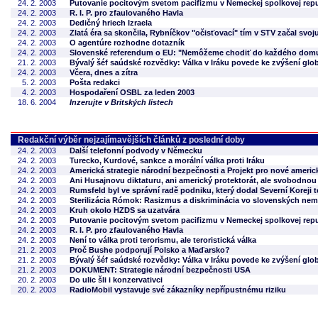
24. 2. 2003
Putovanie pocitovým svetom pacifizmu v Nemeckej spolkovej repu
24. 2. 2003
R. I. P. pro zfaulovaného Havla
24. 2. 2003
Dedičný hriech Izraela
24. 2. 2003
Zlatá éra sa skončila, Rybníčkov "očisťovací" tím v STV začal svoj
24. 2. 2003
O agentúre rozhodne dotazník
24. 2. 2003
Slovenské referendum o EU: "Nemôžeme chodiť do každého dom
21. 2. 2003
Bývalý šéf saúdské rozvědky: Válka v Iráku povede ke zvýšení glo
24. 2. 2003
Včera, dnes a zítra
5. 2. 2003
Pošta redakci
4. 2. 2003
Hospodaření OSBL za leden 2003
18. 6. 2004
Inzerujte v Britských listech
Redakční výběr nejzajímavějších článků z poslední doby
24. 2. 2003
Další telefonní podvody v Německu
24. 2. 2003
Turecko, Kurdové, sankce a morální válka proti Iráku
24. 2. 2003
Americká strategie národní bezpečnosti a Projekt pro nové americk
24. 2. 2003
Ani Husajnovu diktaturu, ani americký protektorát, ale svobodnou
24. 2. 2003
Rumsfeld byl ve správní radě podniku, který dodal Severní Koreji t
24. 2. 2003
Sterilizácia Rómok: Rasizmus a diskriminácia vo slovenských ne
24. 2. 2003
Kruh okolo HZDS sa uzatvára
24. 2. 2003
Putovanie pocitovým svetom pacifizmu v Nemeckej spolkovej repu
24. 2. 2003
R. I. P. pro zfaulovaného Havla
24. 2. 2003
Není to válka proti terorismu, ale teroristická válka
21. 2. 2003
Proč Bushe podporují Polsko a Maďarsko?
21. 2. 2003
Bývalý šéf saúdské rozvědky: Válka v Iráku povede ke zvýšení glo
21. 2. 2003
DOKUMENT: Strategie národní bezpečnosti USA
20. 2. 2003
Do ulic šli i konzervativci
20. 2. 2003
RadioMobil vystavuje své zákazníky nepřípustnému riziku