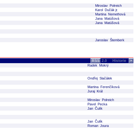
Miroslav Polreich
Karol Dučák jr.
Martina Nemethová
Jana Matúšová
Jana Matúšová
Jaroslav Štemberk
RSS
2.0
Historie
>
Radek Mokrý
Ondřej Slačálek
Martina Ferenčíková
Juraj Král
Miroslav Polreich
Pavel Pecka
Jan Čulík
Jan Čulík
Roman Joura