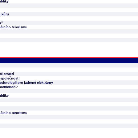
bliky
u kúru
u"
bálního terorismu
é století
 společnost!
echnologii pro jaderné elektrárny
mocniciach?
bliky
bálního terorismu