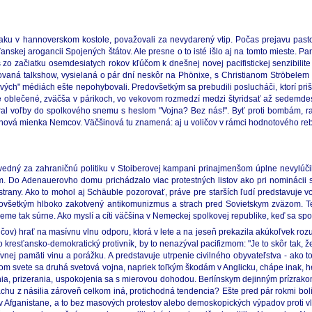
aku v hannoverskom kostole, považovali za nevydarený vtip. Počas prejavu pasto
kej arogancii Spojených štátov. Ale presne o to isté išlo aj na tomto mieste. Pan
us zo začiatku osemdesiatych rokov kľúčom k dnešnej novej pacifistickej senzibi
rovaná talkshow, vysielaná o pár dní neskôr na Phönixe, s Christianom Ströbele
ch" médiách ešte nepohybovali. Predovšetkým sa prebudili poslucháči, ktorí prišl
e oblečené, zväčša v párikoch, vo vekovom rozmedzí medzi štyridsať až sedemdesi
yhral voľby do spolkového snemu s heslom "Vojna? Bez nás!". Byť proti bombám, 
čšinová mienka Nemcov. Väčšinová tu znamená: aj u voličov v rámci hodnotového r
ovedný za zahraničnú politiku v Stoiberovej kampani prinajmenšom úplne nevylúčil
m. Do Adenauerovho domu prichádzalo viac protestných listov ako pri nominácii 
trany. Ako to mohol aj Schäuble pozorovať, práve pre starších ľudí predstavuje voj
redovšetkým hlboko zakotvený antikomunizmus a strach pred Sovietskym zväzom. T
eme tak súrne. Ako myslí a cíti väčšina v Nemeckej spolkovej republike, keď sa s
ičov) hrať na masívnu vlnu odporu, ktorá v lete a na jeseň prekazila akúkoľvek ro
kresťansko-demokratický protivník, by to nenazýval pacifizmom: "Je to skôr tak, že
vnej pamäti vinu a porážku. A predstavuje utrpenie civilného obyvateľstva - ako
svete sa druhá svetová vojna, napriek toľkým škodám v Anglicku, chápe inak, heroi
ania, prizerania, uspokojenia sa s mierovou dohodou. Berlínskym dejinným prízrako
achu z násilia zároveň celkom iná, protichodná tendencia? Ešte pred pár rokmi b
Afganistane, a to bez masových protestov alebo demoskopických výpadov proti vlád