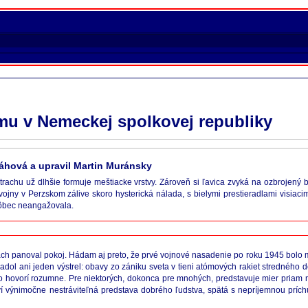
mu v Nemeckej spolkovej republiky
láhová a upravil Martin Muránsky
rachu už dlhšie formuje meštiacke vrstvy. Zároveň si ľavica zvyká na ozbrojený 
vojny v Perzskom zálive skoro hysterická nálada, s bielymi prestieradlami visi
vôbec neangažovala.
ciach panoval pokoj. Hádam aj preto, že prvé vojnové nasadenie po roku 1945 bolo m
dol ani jeden výstrel: obavy zo zániku sveta v tieni atómových rakiet stredného d
ažko hovorí rozumne. Pre niektorých, dokonca pre mnohých, predstavuje mier priam 
výnimočne nestráviteľná predstava dobrého ľudstva, spätá s nepríjemnou príchuťo