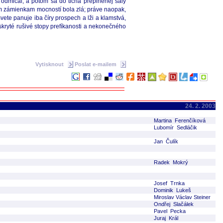
a odmlčal, a potom sa do ticha preplnenej sály
ým zámienkam mocností bola zlá; práve naopak,
vete panuje iba číry prospech a lži a klamstvá,
skryté rušivé stopy prefíkanosti a nekonečného
Vytisknout
Poslat e-mailem
24. 2. 2003
Martina Ferenčíková
Lubomír Sedláčik
Jan Čulík
Radek Mokrý
Josef Trnka
Dominik Lukeš
Miroslav Václav Steiner
Ondřej Slačálek
Pavel Pecka
Juraj Král