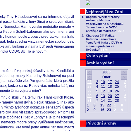
rky Tiny Hülsebusovej sa na internete objavil
i pastorka káže z hory Sinaj o svetovom dianí.
lite v Nemecku. Hannoverské podujatie nemalo v
m a Petrom Scholl-Latourom ako prominentnými
i v hojnom počte z obavy pred útokom na Irak,
at, teda stredná vrstva nemeckej spoločnosti.
raketám, tankom a najmä byť proti Američanom
ebríčka CDU/CSU. To je nóvum.
Celé vydání
Archiv vydání
 možnosť vojenskej účasti v Iraku. Kandidát a
slobodnej matky Katheriny Reicheovej na post
na najväčšie zlo. Pre generáciu, ktorá prežila
eraz, keďže sa už Rusov viac netreba báť, má
pomenie téma vojna a mier?
zumnú diskusiu na tému Irak. Hans-Ulrich Klose,
 ranený národ dvíha plecia; tikáme tu inak ako
 to v týchto týždňoch dokazuje senzačný úspech
cky, ako víťazstvo spravodlivosti. Pritom i tu
m je zločinec Hitler, v Londýne je to neschopný
oli nemecké modré prilby vylúčenou možnosťou,
Původní archiv
nucim. Pre tvrdé jadro antimilitaristov, medzi