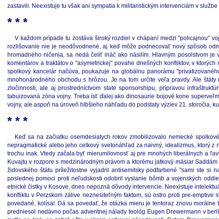
zastavili. Neexistuje tu však ani sympatia k militaristickým intervenciám v služb
* * *
V každom prípade tu zostáva široký rozdiel v chápaní medzi "policajnou" voj
rozlišovanie nie je neodôvodnené, aj keď môže podnecovať nový spôsob odmiet
hromadného ničenia, sa nedá čeliť ináč ako násilím. Hlavným posolstvom je v
komentárov a traktátov o "asymetrickej" povahe dnešných konfliktov, v ktorých
spolkový kancelár načúva, poukazuje na globálnu panorámu "privatizovaného n
mnohonárodného obchodu s hrôzou. Je na tom určite veľa pravdy. Ale štáty m
zločinnosti, ale aj prostredníctvom state sponsorshipu, prípravou infraštruk
tabuizovaná zóna vojny. Treba ísť ďalej ako dinosaurie bojové kone superveľm
vojny, ale aspoň na úroveň hlbšieho náhľadu do podstaty výziev 21. storočia, 
* * *
Keď sa na začiatku osemdesiatych rokov zmobilizovalo nemecké spolkové 
nepragmatické alebo jeho celkový svetonáhľad za naivný, idealizmus, ktorý z n
trochu inak. Vtedy začala byť mierumilovnosť aj pre mnohých liberálnych a ľa
Kuvajtu v rozpore s medzinárodným právom a ktorému jatkový mäsiar Saddám nep
židovského štátu príležitostne vyjadril antisemitsky podfarbené "sami ste si 
poslednej pomoci proti neľudskosti odobril vyslanie bômb a vojenských oddiel
etnické čistky v Kosove, dnes nepozná dôvody intervencie. Neexistuje intelektu
konfliktu v Perzskom zálive neznesiteľným faktom, sú ostro proti pre-emptive
povedané, kolísal. Dá sa povedať, že otázka mieru je tentoraz znovu morálne 
predniesol nedávno počas adventnej nálady teológ Eugen Drewermann v berlín