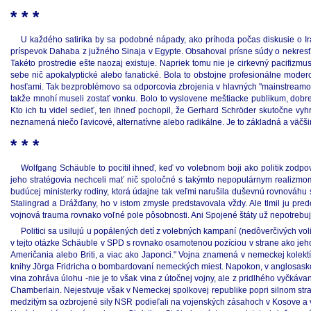
* * *
U každého satirika by sa podobné nápady, ako príhoda počas diskusie o Ir
príspevok Dahaba z južného Sinaja v Egypte. Obsahoval prísne súdy o nekresťans
Takéto prostredie ešte naozaj existuje. Napriek tomu nie je cirkevný pacifizm
sebe nič apokalyptické alebo fanatické. Bola to obstojne profesionálne mode
hosťami. Tak bezproblémovo sa odporcovia zbrojenia v hlavných "mainstreamový
takže mnohí museli zostať vonku. Bolo to vyslovene meštiacke publikum, dobr
Kto ich tu videl sedieť, ten ihneď pochopil, že Gerhard Schröder skutočne v
neznamená niečo ľavicové, alternatívne alebo radikálne. Je to základná a vä
* * *
Wolfgang Schäuble to pocítil ihneď, keď vo volebnom boji ako politik zodp
jeho stratégovia nechceli mať nič spoločné s takýmto nepopulárnym realizmo
budúcej ministerky rodiny, ktorá údajne tak veľmi narušila duševnú rovnováhu s
Stalingrad a Drážďany, ho v istom zmysle predstavovala vždy. Ale tlmil ju p
vojnová trauma rovnako voľné pole pôsobnosti. Ani Spojené štáty už nepotrebuj
Politici sa usilujú u popálených detí z volebných kampaní (nedôverčivých vol
v tejto otázke Schäuble v SPD s rovnako osamotenou pozíciou v strane ako jeho 
Američania alebo Briti, a viac ako Japonci." Vojna znamená v nemeckej kolektí
knihy Jörga Fridricha o bombardovaní nemeckých miest. Napokon, v anglosaskom 
vina zohráva úlohu -nie je to však vina z útočnej vojny, ale z pridlhého vyčkáv
Chamberlain. Nejestvuje však v Nemeckej spolkovej republike popri silnom str
medzitým sa ozbrojené sily NSR podieľali na vojenských zásahoch v Kosove a v 