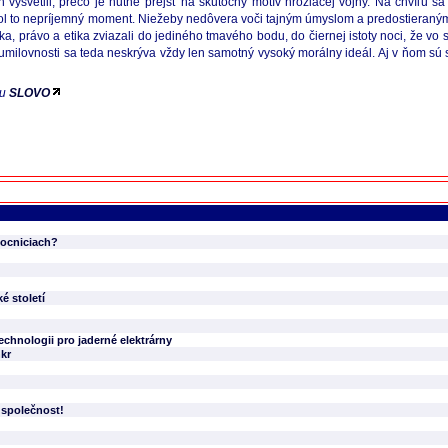
n vysvetlil, prečo je nutné prejsť na skutočný motív hroziacej vojny. Na chvíľu s
. Bol to nepríjemný moment. Niežeby nedôvera voči tajným úmyslom a predostieran
a, právo a etika zviazali do jediného tmavého bodu, do čiernej istoty noci, že vo s
umilovnosti sa teda neskrýva vždy len samotný vysoký morálny ideál. Aj v ňom sú 
ku
SLOVO
mocniciach?
é století
echnologii pro jaderné elektrárny
kr
 společnost!