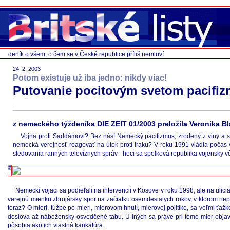
deník o všem, o čem se v České republice příliš nemluví
24. 2. 2003
Potom existuje už iba jedno: nikdy viac!
Putovanie pocitovým svetom pacifiz
z nemeckého týždeníka DIE ZEIT 01/2003 preložila Veronika B
Vojna proti Saddámovi? Bez nás! Nemecký pacifizmus, zrodený z viny a st
nemecká verejnosť reagovať na útok proti Iraku? V roku 1991 vládla počas 
sledovania ranných televíznych správ - hoci sa spolková republika vojensky 
Nemeckí vojaci sa podieľali na intervencii v Kosove v roku 1998, ale na uli
verejnú mienku zbrojársky spor na začiatku osemdesiatych rokov, v ktorom nepa
teraz? O mieri, túžbe po mieri, mierovom hnutí, mierovej politike, sa veľmi ť
doslova až nábožensky osvedčené tabu. U iných sa práve pri téme mier objaví 
pôsobia ako ich vlastná karikatúra.