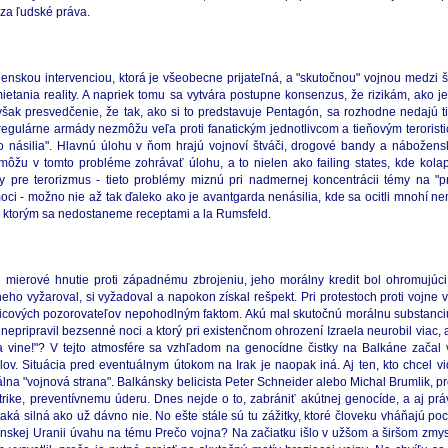
e za ľudské práva.
enskou intervenciou, ktorá je všeobecne prijateľná, a "skutočnou" vojnou medzi št
ania reality. A napriek tomu sa vytvára postupne konsenzus, že rizikám, ako je 
šak presvedčenie, že tak, ako si to predstavuje Pentagón, sa rozhodne nedajú ti
 regulárne armády nezmôžu veľa proti fanatickým jednotlivcom a tieňovým teroris
ásilia". Hlavnú úlohu v ňom hrajú vojnoví štváči, drogové bandy a náboženskí f
ôžu v tomto probléme zohrávať úlohu, a to nielen ako failing states, kde kola
túry pre terorizmus - tieto problémy miznú pri nadmernej koncentrácii témy na "p
oci - možno nie až tak ďaleko ako je avantgarda nenásilia, kde sa ocitli mnohí n
ku ktorým sa nedostaneme receptami a la Rumsfeld.
mierové hnutie proti západnému zbrojeniu, jeho morálny kredit bol ohromujúci.
eho vyžaroval, si vyžadoval a napokon získal rešpekt. Pri protestoch proti vojne 
vicových pozorovateľov nepohodlným faktom. Akú mal skutočnú morálnu substanciu 
ripravil bezsenné noci a ktorý pri existenčnom ohrození Izraela neurobil viac, 
na vine!"? V tejto atmosfére sa vzhľadom na genocídne čistky na Balkáne začal v
ov. Situácia pred eventuálnym útokom na Irak je naopak iná. Aj ten, kto chcel vi
álna "vojnová strana". Balkánsky belicista Peter Schneider alebo Michal Brumlik, 
 strike, preventívnemu úderu. Dnes nejde o to, zabrániť akútnej genocíde, a aj p
taká silná ako už dávno nie. No ešte stále sú tu zážitky, ktoré človeku vháňajú 
skej Uranii úvahu na tému Prečo vojna? Na začiatku išlo v užšom a širšom zmysl