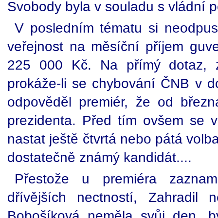
Svobody byla v souladu s vládní po
V posledním tématu si neodpust
veřejnost na měsíční příjem guve
225 000 Kč. Na přímý dotaz, 
prokáže-li se chybování ČNB v 
odpověděl premiér, že od břez
prezidenta. Před tím ovšem se 
nastat ještě čtvrtá nebo pátá volba
dostatečně známý kandidát....
Přestože u premiéra zazname
dřívějších nectností, Zahradi
Bobošíková neměla svůj den, b