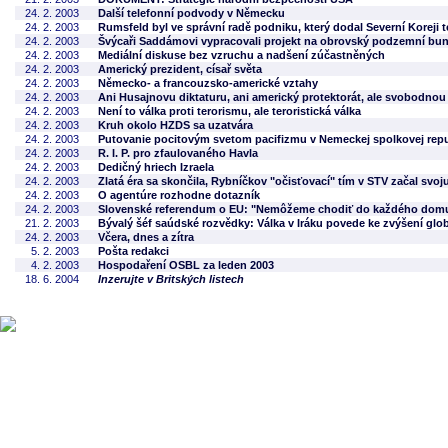
24. 2. 2003
Další telefonní podvody v Německu
24. 2. 2003
Rumsfeld byl ve správní radě podniku, který dodal Severní Koreji t
24. 2. 2003
Švýcaři Saddámovi vypracovali projekt na obrovský podzemní bun
24. 2. 2003
Mediální diskuse bez vzruchu a nadšení zúčastněných
24. 2. 2003
Americký prezident, císař světa
24. 2. 2003
Německo- a francouzsko-americké vztahy
24. 2. 2003
Ani Husajnovu diktaturu, ani americký protektorát, ale svobodnou
24. 2. 2003
Není to válka proti terorismu, ale teroristická válka
24. 2. 2003
Kruh okolo HZDS sa uzatvára
24. 2. 2003
Putovanie pocitovým svetom pacifizmu v Nemeckej spolkovej repu
24. 2. 2003
R. I. P. pro zfaulovaného Havla
24. 2. 2003
Dedičný hriech Izraela
24. 2. 2003
Zlatá éra sa skončila, Rybníčkov "očisťovací" tím v STV začal svoj
24. 2. 2003
O agentúre rozhodne dotazník
24. 2. 2003
Slovenské referendum o EU: "Nemôžeme chodiť do každého dom
21. 2. 2003
Bývalý šéf saúdské rozvědky: Válka v Iráku povede ke zvýšení glo
24. 2. 2003
Včera, dnes a zítra
5. 2. 2003
Pošta redakci
4. 2. 2003
Hospodaření OSBL za leden 2003
18. 6. 2004
Inzerujte v Britských listech