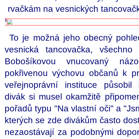
rvačkám na vesnických tancovač
To je možná jeho obecný pohle
vesnická tancovačka, všechno 
Bobošíkovou vnucovaný náz
pokřivenou výchovu občanů k p
veřejnoprávní instituce působil 
divák si musel okamžitě připome
pořadů typu "Na vlastní oči" a "Js
kterých se zde divákům často dost
nezaostávají za podobnými dopo