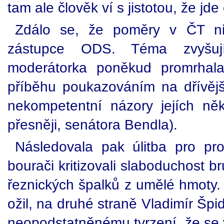
tam ale člověk ví s jistotou, že jde 
Zdálo se, že poměry v ČT nij
zástupce ODS. Téma zvyšují
moderátorka poněkud promrhal
příběhu poukazováním na dřívě
nekompetentní názory jejích někt
přesněji, senátora Bendla).
Následovala pak úlitba pro pro
bourači kritizovali slaboduchost b
řeznických špalků z umělé hmoty.
ožil, na druhé straně Vladimír Špidl
neopodstatněnému tvrzení, že se