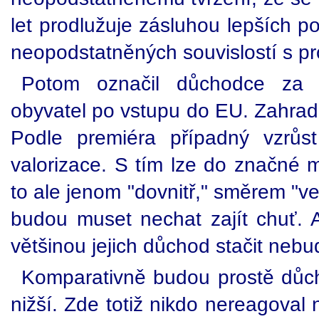
let prodlužuje zásluhou lepších po
neopodstatněných souvislostí s pro
Potom označil důchodce za n
obyvatel po vstupu do EU. Zahradi
Podle premiéra případný vzrůs
valorizace. S tím lze do značné m
to ale jenom "dovnitř," směrem "v
budou muset nechat zajít chuť.
většinou jejich důchod stačit nebu
Komparativně budou prostě dů
nižší. Zde totiž nikdo nereagoval