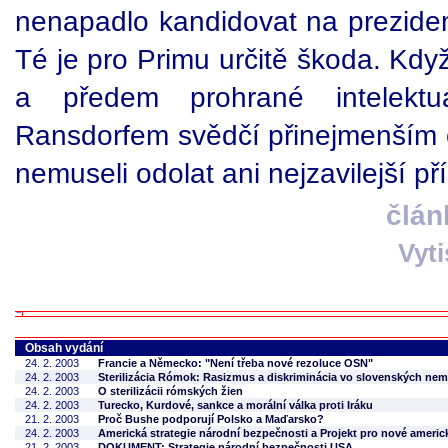
nenapadlo kandidovat na prezid
Té je pro Primu určitě škoda. Když 
a předem prohrané intelektu
Ransdorfem svědčí přinejmenším
nemuseli odolat ani nejzavilejší př
člán
Vyt
Obsah vydání
24. 2. 2003
Francie a Německo: "Není třeba nové rezoluce OSN"
24. 2. 2003
Sterilizácia Rómok: Rasizmus a diskriminácia vo slovenských ne
24. 2. 2003
O sterilizácii rómských žien
24. 2. 2003
Turecko, Kurdové, sankce a morální válka proti Iráku
21. 2. 2003
Proč Bushe podporují Polsko a Maďarsko?
24. 2. 2003
Americká strategie národní bezpečnosti a Projekt pro nové americk
21. 2. 2003
DOKUMENT: Strategie národní bezpečnosti USA