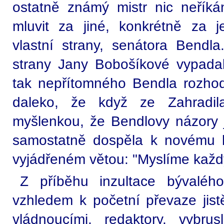
ostatně známý mistr nic neříkán
mluvit za jiné, konkrétně za 
vlastní strany, senátora Bendla.
strany Jany Bobošíkové vypada
tak nepřítomného Bendla rozhodn
daleko, že když ze Zahradil
myšlenkou, že Bendlovy názory
samostatně dospěla k novému k
vyjádřeném větou: "Myslíme každý
Z příběhu inzultace bývaléh
vzhledem k početní převaze jist
vládnoucími, redaktory, vybrus