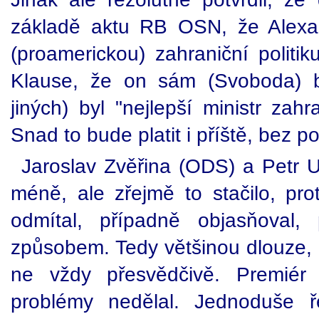
základě aktu RB OSN, že Alexa
(proamerickou) zahraniční politik
Klause, že on sám (Svoboda) b
jiných) byl "nejlepší ministr zah
Snad to bude platit i příště, bez p
Jaroslav Zvěřina (ODS) a Petr U
méně, ale zřejmě to stačilo, pro
odmítal, případně objasňoval
způsobem. Tedy většinou dlouze, 
ne vždy přesvědčivě. Premiér
problémy nedělal. Jednoduše ře