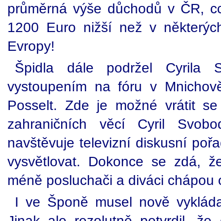
průměrná výše důchodů v ČR, cc
1200 Euro nižší než v některýc
Evropy!
Špidla dále podržel Cyrila 
vystoupením na fóru v Mnichově
Posselt. Zde je možné vrátit se
zahraničních věcí Cyril Svobo
navštěvuje televizní diskusní poř
vysvětlovat. Dokonce se zdá, že
méně posluchači a diváci chápou o
I ve Šponě musel nově vykládat
Jinak ale rezolutně potvrdil, ž