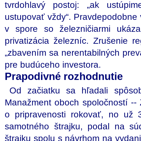
tvrdohlavý postoj: „ak ustúpi
ustupovať vždy“. Pravdepodobne v
v spore so železničiarmi ukázal
privatizácia železníc. Zrušenie re
„zbavením sa nerentabilných prev
pre budúceho investora.
Prapodivné rozhodnutie
Od začiatku sa hľadali spôsob
Manažment oboch spoločností -- Ž
o pripravenosti rokovať, no už 
samotného štrajku, podal na s
štrajku spolu s návrhom na vydan