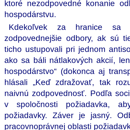
ktoré nezodpovedné konanie od
hospodárstvu.
Kdekoľvek za hranice sa č
zodpovednejšie odbory, ak sú ti
ticho ustupovali pri jednom anti
ako sa báli nátlakových akcií, le
hospodárstvo“ (dokonca aj transp
hlásali „Keď zdražovať, tak ro
naivnú zodpovednosť. Podľa soci
v spoločnosti požiadavka, aby
požiadavky. Záver je jasný. O
pracovnoprávnej oblasti požiadavk