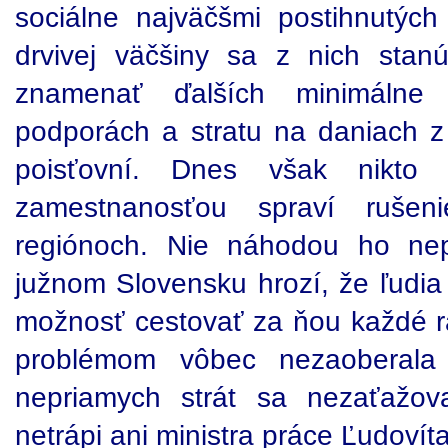
sociálne najväčšmi postihnutých 
drvivej väčšiny sa z nich sta
znamenať ďalších minimálne
podporách a stratu na daniach 
poisťovní. Dnes však nikto
zamestnanosťou spraví rušen
regiónoch. Nie náhodou ho ne
južnom Slovensku hrozí, že ľudia 
možnosť cestovať za ňou každé r
problémom vôbec nezaoberala 
nepriamych strát sa nezaťažov
netrápi ani ministra práce Ľudovít