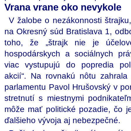
Vrana vrane oko nevykole
V žalobe o nezákonnosti štrajku
na Okresný súd Bratislava 1, odb
toho, že „štrajk nie je účelo
hospodárskych a sociálnych prá
viac vystupujú do popredia pol
akcií“. Na rovnakú nôtu zahral
parlamentu Pavol Hrušovský v pon
stretnutí s miestnymi podnikateľm
môže mať politické pozadie, čo j
ďalšieho vývoja aj nebezpečné.