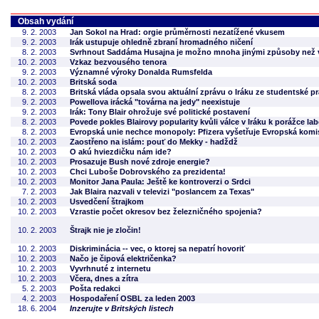
Obsah vydání
9. 2. 2003
Jan Sokol na Hrad: orgie průměrnosti nezatížené vkusem
9. 2. 2003
Irák ustupuje ohledně zbraní hromadného ničení
8. 2. 2003
Svrhnout Saddáma Husajna je možno mnoha jinými způsoby než 
10. 2. 2003
Vzkaz bezvousého tenora
9. 2. 2003
Významné výroky Donalda Rumsfelda
10. 2. 2003
Britská soda
8. 2. 2003
Britská vláda opsala svou aktuální zprávu o Iráku ze studentské p
9. 2. 2003
Powellova irácká "továrna na jedy" neexistuje
9. 2. 2003
Irák: Tony Blair ohrožuje své politické postavení
8. 2. 2003
Povede pokles Blairovy popularity kvůli válce v Iráku k porážce la
8. 2. 2003
Evropská unie nechce monopoly: Pfizera vyšetřuje Evropská komise
10. 2. 2003
Zaostřeno na islám: pouť do Mekky - hadždž
10. 2. 2003
O akú hviezdičku nám ide?
10. 2. 2003
Prosazuje Bush nové zdroje energie?
10. 2. 2003
Chci Luboše Dobrovského za prezidenta!
10. 2. 2003
Monitor Jana Paula: Ještě ke kontroverzi o Srdci
7. 2. 2003
Jak Blaira nazvali v televizi "poslancem za Texas"
10. 2. 2003
Usvedčení štrajkom
10. 2. 2003
Vzrastie počet okresov bez železničného spojenia?
10. 2. 2003
Štrajk nie je zločin!
10. 2. 2003
Diskriminácia -- vec, o ktorej sa nepatrí hovoriť
10. 2. 2003
Načo je čipová električenka?
10. 2. 2003
Vyvrhnuté z internetu
10. 2. 2003
Včera, dnes a zítra
5. 2. 2003
Pošta redakci
4. 2. 2003
Hospodaření OSBL za leden 2003
18. 6. 2004
Inzerujte v Britských listech