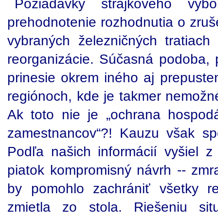
Požiadavky štrajkového výb
prehodnotenie rozhodnutia o zruš
vybraných železničných tratiach
reorganizácie. Súčasná podoba, pro
prinesie okrem iného aj prepuste
regiónoch, kde je takmer nemožné
Ak toto nie je „ochrana hospod
zamestnancov“?! Kauzu však spo
Podľa našich informácií vyšiel 
piatok kompromisný návrh -- zmr
by pomohlo zachrániť všetky re
zmietla zo stola. Riešeniu si