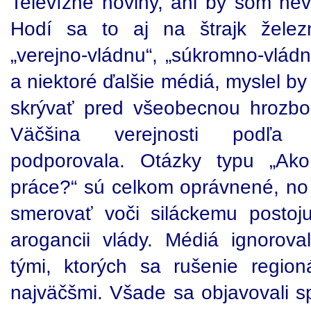
Televízne noviny, ani by som ne
Hodí sa to aj na štrajk železn
„verejno-vládnu“, „súkromno-vládnu
a niektoré ďalšie médiá, myslel by 
skrývať pred všeobecnou hrozbou
Väčšina verejnosti podľa v
podporovala. Otázky typu „Ak
práce?“ sú celkom oprávnené, no
smerovať voči siláckemu posto
arogancii vlády. Médiá ignoroval
tými, ktorých sa rušenie region
najväčšmi. Všade sa objavovali s