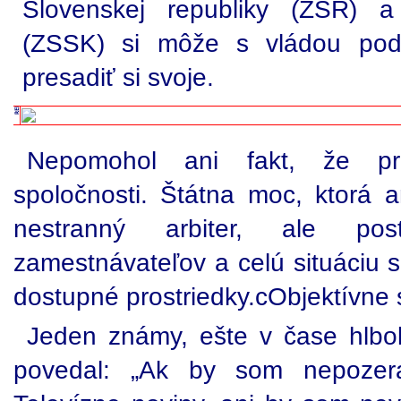
Slovenskej republiky (ŽSR) a 
(ZSSK) si môže s vládou poda
presadiť si svoje.
Nepomohol ani fakt, že pro
spoločnosti. Štátna moc, ktorá
nestranný arbiter, ale po
zamestnávateľov a celú situáciu sp
dostupné prostriedky.cObjektívne s
Jeden známy, ešte v čase hlbo
povedal: „Ak by som nepoze