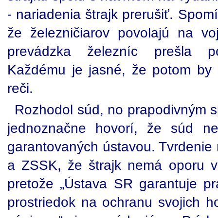
- nariadenia štrajk prerušiť. Spo
že železničiarov povolajú na vo
prevádzka železníc prešla po
Každému je jasné, že potom by 
reči.
Rozhodol súd, no prapodivným 
jednoznačne hovorí, že súd n
garantovaných ústavou. Tvrdenie 
a ZSSK, že štrajk nemá oporu v z
pretože „Ústava SR garantuje prá
prostriedok na ochranu svojich h