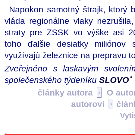
Napokon samotný štrajk, ktorý b
vláda regionálne vlaky nezrušila,
straty pre ZSSK vo výške asi 2
toho ďalšie desiatky miliónov st
využívajú železnice na prepravu t
Zveřejněno s laskavým svolením
společenského týdeníku
SLOVO
články autora
O auto
autorovi
člán
Vyt