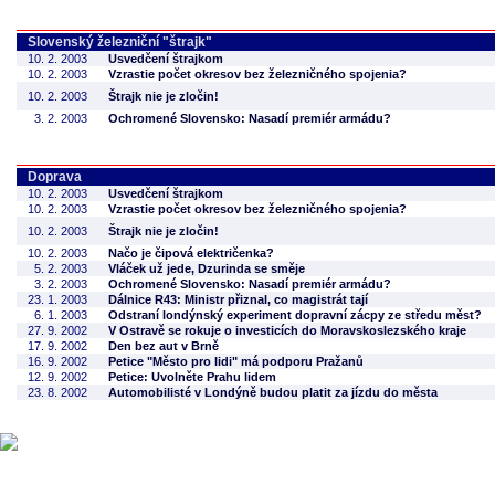
Slovenský železniční "štrajk"
10. 2. 2003
Usvedčení štrajkom
10. 2. 2003
Vzrastie počet okresov bez železničného spojenia?
10. 2. 2003
Štrajk nie je zločin!
3. 2. 2003
Ochromené Slovensko: Nasadí premiér armádu?
Doprava
10. 2. 2003
Usvedčení štrajkom
10. 2. 2003
Vzrastie počet okresov bez železničného spojenia?
10. 2. 2003
Štrajk nie je zločin!
10. 2. 2003
Načo je čipová električenka?
5. 2. 2003
Vláček už jede, Dzurinda se směje
3. 2. 2003
Ochromené Slovensko: Nasadí premiér armádu?
23. 1. 2003
Dálnice R43: Ministr přiznal, co magistrát tají
6. 1. 2003
Odstraní londýnský experiment dopravní zácpy ze středu měst?
27. 9. 2002
V Ostravě se rokuje o investicích do Moravskoslezského kraje
17. 9. 2002
Den bez aut v Brně
16. 9. 2002
Petice "Město pro lidi" má podporu Pražanů
12. 9. 2002
Petice: Uvolněte Prahu lidem
23. 8. 2002
Automobilisté v Londýně budou platit za jízdu do města