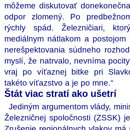
môžeme diskutovať donekonečna. Z
odpor zlomený. Po predbežnom 
rýchly spád. Železničiari, kt
mediálnym nátlakom a postojom 
nerešpektovania súdneho rozhodnu
myslí, že natrvalo, nevníma pocit
vraj po víťaznej bitke pri Slav
takéto víťazstvo a je po mne.“
Štát viac stratí ako ušetrí
Jediným argumentom vlády, minis
Železničnej spoločnosti (ZSSK) je
Zrušenie regionálnych vlakov má u