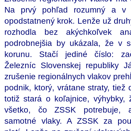
Na prvý pohľad rozumný a v dn
opodstatnený krok. Lenže už druh
rozhodla bez akýchkoľvek ana
podrobnejšia by ukázala, že v s
korunu. Stačí jediné číslo: z
Železníc Slovenskej republiky J
zrušenie regionálnych vlakov prehĺ
podnik, ktorý, vrátane straty, tie
totiž stará o koľajnice, výhybky,
všetko, čo ZSSK potrebuje, 
samotné vlaky. A ZSSK za použ