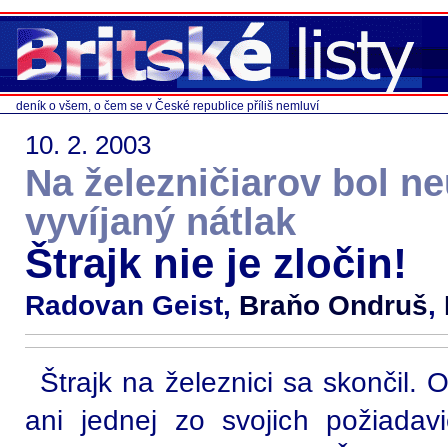
deník o všem, o čem se v České republice příliš nemluví
10. 2. 2003
Na železničiarov bol ne
vyvíjaný nátlak
Štrajk nie je zločin!
Radovan Geist,
Braňo Ondruš
,
Štrajk na železnici sa skončil. 
ani jednej zo svojich požiada