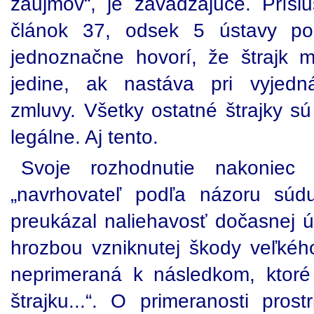
záujmov“, je zavádzajúce. Prís
článok 37, odsek 5 ústavy po
jednoznačne hovorí, že štrajk m
jedine, ak nastáva pri vyjedn
zmluvy. Všetky ostatné štrajky s
legálne. Aj tento.
Svoje rozhodnutie nakoniec
„navrhovateľ podľa názoru sú
preukázal naliehavosť dočasnej 
hrozbou vzniknutej škody veľkého
neprimeraná k následkom, ktoré
štrajku...“. O primeranosti pros