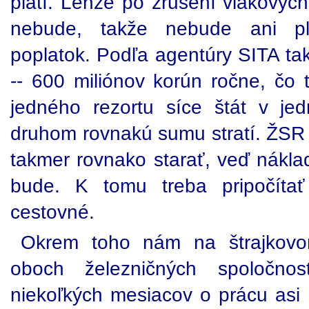
platí. Lenže po zrušení vlakových
nebude, takže nebude ani pla
poplatok. Podľa agentúry SITA ta
-- 600 miliónov korún ročne, čo
jedného rezortu síce štát v je
druhom rovnakú sumu stratí. ŽSR s
takmer rovnako starať, veď nákla
bude. K tomu treba pripočítať
cestovné.
Okrem toho nám na štrajkovo
oboch železničných spoločnos
niekoľkých mesiacov o prácu asi d