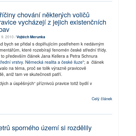
říčiny chování některých voličů
ravice vycházejí z jejich existenčních
bav
. 9. 2010 /
Vojtěch Merunka
d bych se přidal s doplňujícím postřehem k nedávným
mentářům, které rozebírají fenomén české střední třídy.
 to především článek Jana Kellera a Petra Schnura
třední vrstvy. Německá realita a české iluze
"; a článek
ovalo na téma, proč se tolik výrazně pravicově
ě, aniž tam ve skutečnosti patří.
ých a úspěšných“ příznivců pravice totiž bydlí v
Celý článek
trů sporného území si rozdělily