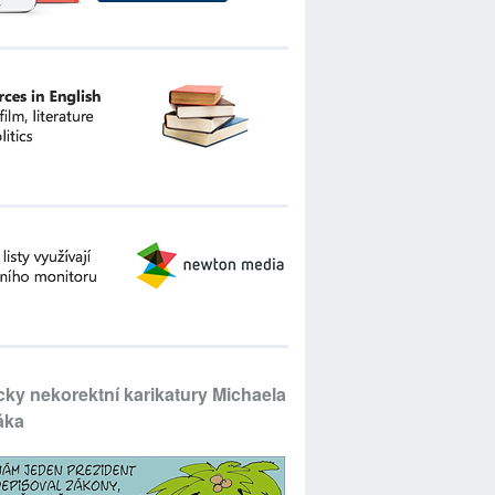
icky nekorektní karikatury Michaela
áka