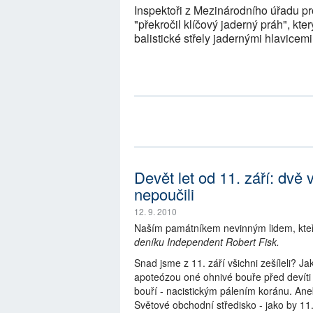
Inspektoři z Mezinárodního úřadu pr
"překročil klíčový jaderný práh", kt
balistické střely jadernými hlavicemi
Devět let od 11. září: dvě 
nepoučili
12. 9. 2010
Naším památníkem nevinným lidem, kteří
deníku Independent Robert Fisk.
Snad jsme z 11. září všichni zešíleli? J
apoteózou oné ohnivé bouře před devíti le
bouří - nacistickým pálením koránu. Ane
Světové obchodní středisko - jako by 11.