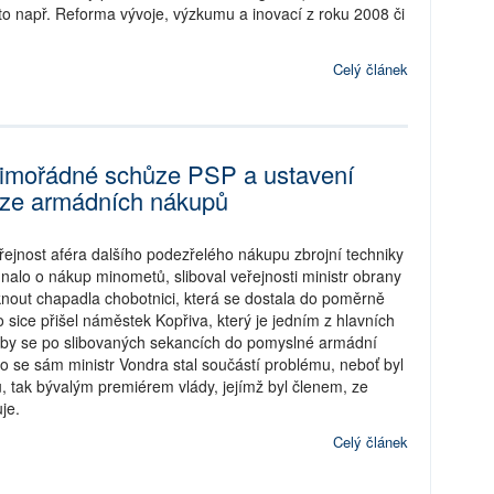
 to např. Reforma vývoje, výzkumu a inovací z roku 2008 či
Celý článek
imořádné schůze PSP a ustavení
uze armádních nákupů
eřejnost aféra dalšího podezřelého nákupu zbrojní techniky
dnalo o nákup minometů, sliboval veřejnosti ministr obrany
knout chapadla chobotnici, která se dostala do poměrně
o sice přišel náměstek Kopřiva, který je jedním z hlavních
koby se po slibovaných sekancích do pomyslné armádní
ho se sám ministr Vondra stal součástí problému, neboť byl
 tak bývalým premiérem vlády, jejímž byl členem, ze
je.
Celý článek