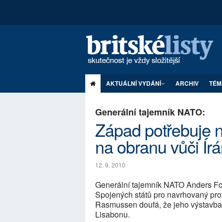
AKTUÁLNÍ VYDÁNÍ
ARCHIV
TÉM
Generální tajemník NATO:
Západ potřebuje n
na obranu vůči Ír
12. 9. 2010
Generální tajemník NATO Anders F
Spojených států pro navrhovaný pro
Rasmussen doufá, že jeho výstavba
Lisabonu.