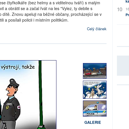
ka
ese čtyřkolkáře (bez helmy a s viditelnou tváří) s malým
 a obrátil se a začal řvát na les "Vylez, ty debile s
16
o dítě. Znovu apeluji na běžné občany, procházející se v
P
 a posílali policii i místním politikům.
Celý článek
GALERIE