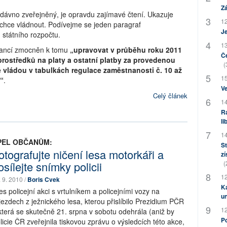
Zá
edávno zveřejněný, je opravdu zajímavé čtení. Ukazuje
12
i chce vládnout. Podívejme se jeden paragraf
J
 státního rozpočtu.
13
inancí zmocněn k tomu
„upravovat v průběhu roku 2011
Če
ostředků na platy a ostatní platby za provedenou
(
 vládou v tabulkách regulace zaměstnanosti č. 10 až
15
“
.
Ve
Celý článek
14
Ra
li
14
PEL OBČANŮM:
St
otografujte ničení lesa motorkáři a
zí
osílejte snímky policii
(
12
. 9. 2010 /
Boris Cvek
Ka
es policejní akci s vrtulníkem a policejními vozy na
u
jezdech z ježnického lesa, kterou přislíbilo Prezidium PČR
12
která se skutečně 21. srpna v sobotu odehrála (aniž by
Po
licie ČR zveřejnila tiskovou zprávu o výsledcích této akce,