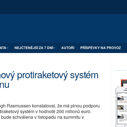
ATA
NEJČTENĚJŠÍ ZA 7 DNÍ
AUTOŘI
PŘÍSPĚVKY NA PROVOZ
ový protiraketový systém
ánu
ogh Rasmussen konstatoval, že má plnou podporu
tiraketový systém v hodnotě 200 milionů euro.
 bude schválena v listopadu na summitu v