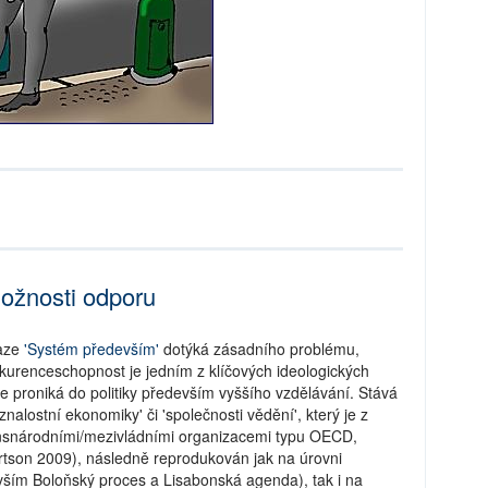
možnosti odporu
vaze
'Systém především'
dotýká zásadního problému,
nkurenceschopnost je jedním z klíčových ideologických
ře proniká do politiky především vyššího vzdělávání. Stává
znalostní ekonomiky' či 'společnosti vědění', který je z
ansnárodními/mezivládními organizacemi typu OECD,
tson 2009), následně reprodukován jak na úrovni
evším Boloňský proces a Lisabonská agenda), tak i na