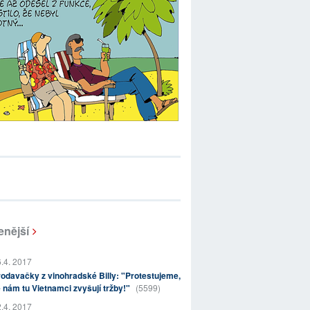
enější
.4. 2017
odavačky z vinohradské Billy: "Protestujeme,
 nám tu Vietnamci zvyšují tržby!"
(5599)
.4. 2017