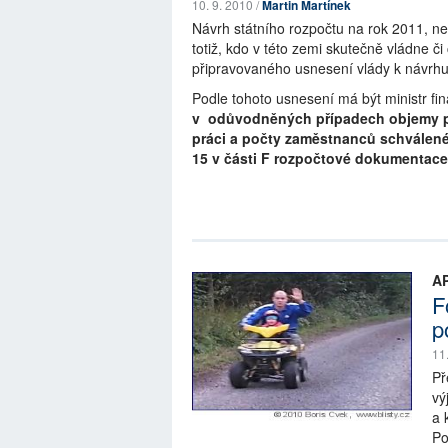
10. 9. 2010 /
Martin Martínek
Návrh státního rozpočtu na rok 2011, n
totiž, kdo v této zemi skutečně vládne č
připravovaného usnesení vlády k návrhu
Podle tohoto usnesení má být ministr f
v odůvodněných případech objemy pr
práci a počty zaměstnanců schválené
15 v části F rozpočtové dokumentace
A
F
p
11
Př
vý
a 
Po