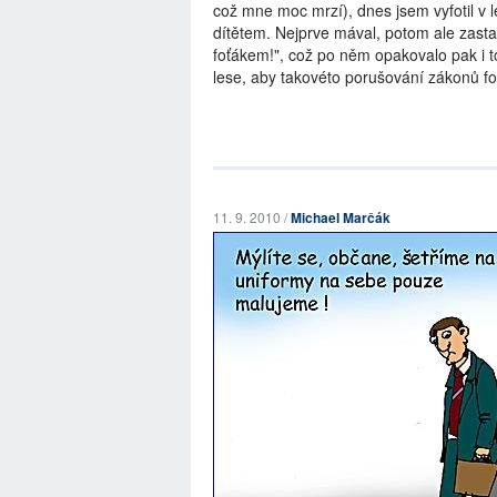
což mne moc mrzí), dnes jsem vyfotil v l
dítětem. Nejprve mával, potom ale zastavil
foťákem!", což po něm opakovalo pak i t
lese, aby takovéto porušování zákonů fotili
11. 9. 2010 /
Michael Marčák