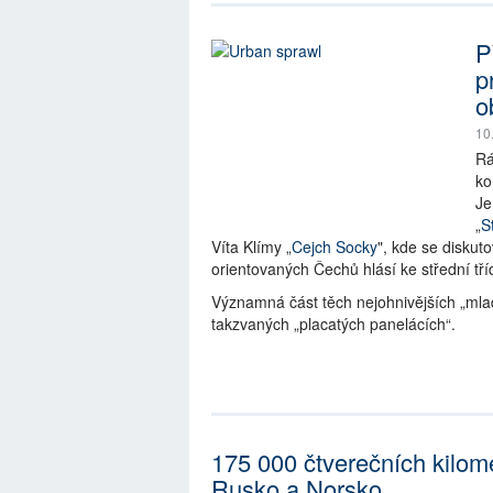
P
p
o
10
Rá
ko
Je
„
S
Víta Klímy „
Cejch Socky
", kde se diskut
orientovaných Čechů hlásí ke střední tříd
Významná část těch nejohnivějších „mlad
takzvaných „placatých panelácích“.
175 000 čtverečních kilome
Rusko a Norsko