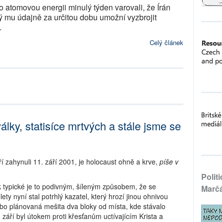
o atomovou energii minulý týden varovali, že Írán
erý mu údajně za určitou dobu umožní vyzbrojit
.
Celý článek
války, statisíce mrtvých a stále jsme se
 zahynuli 11. září 2001, je holocaust ohně a krve,
píše v
Polit
ak typické je to podivným, šíleným způsobem, že se
Marč
ty nyní stal potrhlý kazatel, který hrozí jinou ohnivou
bo plánovaná mešita dva bloky od místa, kde stávalo
 září byl útokem proti křesťanům uctívajícím Krista a