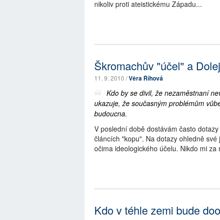
nikoliv proti ateistickému Západu...
Škromachův "účel" a Dolej
11. 9. 2010 /
Věra Říhová
Kdo by se divil, že nezaměstnaní nev
ukazuje, že současným problémům vůbe
budoucna.
V poslední době dostávám často dotazy n
článcích "kopu". Na dotazy ohledně své 
očima ideologického účelu. Nikdo mi za 
Kdo v téhle zemi bude do