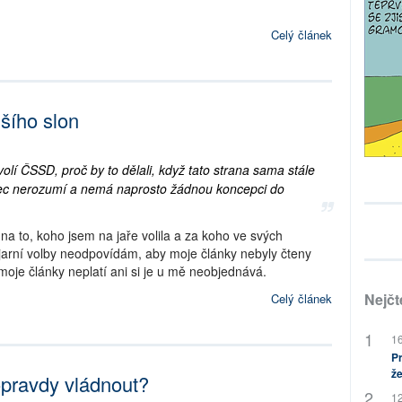
Celý článek
šího slon
olí ČSSD, proč by to dělali, když tato strana sama stále
c nerozumí a nemá naprosto žádnou koncepci do
a to, koho jsem na jaře volila a za koho ve svých
jarní volby neodpovídám, aby moje články nebyly čteny
moje články neplatí ani si je u mě neobjednává.
Nejčt
Celý článek
16
Pr
že
opravdy vládnout?
12