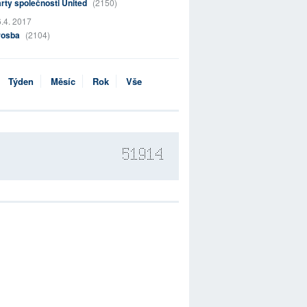
rty společnosti United
(2150)
.4. 2017
rosba
(2104)
Týden
Měsíc
Rok
Vše
51914