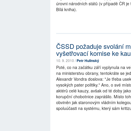
úrovni národních států (v případě ČR je
Bílá kniha).
ČSSD požaduje svolání m
vyšetřovací komise ke ka
10. 9. 2010 /
Petr Hulinský
Poté, co na začátku září vyplynula na v
na ministerstvu obrany, tentokráte se je
Alexandr Vondra doslova: "Je třeba use
vysokých pater politiky." Ano, o své míst
aktérů celé kauzy, avšak od té doby ja
korupční chobotnice zaprášilo. Místo to
obviněn jak staronovým vládním kolegou,
spoluúčasti na systému, který sám kritizu