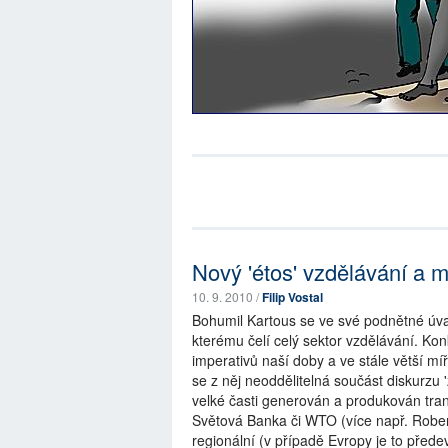
Nový 'étos' vzdělávání a 
10. 9. 2010 /
Filip Vostal
Bohumil Kartous se ve své podnětné ú
kterému čelí celý sektor vzdělávání. Ko
imperativů naší doby a ve stále větší mí
se z něj neoddělitelná součást diskurzu '
velké časti generován a produkován tr
Světová Banka či WTO (více např. Rober
regionální (v případě Evropy je to před