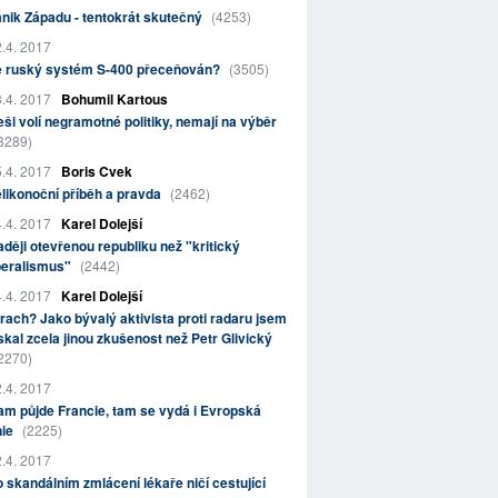
nik Západu - tentokrát skutečný
(4253)
.4. 2017
e ruský systém S-400 přeceňován?
(3505)
.4. 2017
Bohumil Kartous
ši volí negramotné politiky, nemají na výběr
3289)
.4. 2017
Boris Cvek
likonoční příběh a pravda
(2462)
.4. 2017
Karel Dolejší
ději otevřenou republiku než "kritický
beralismus"
(2442)
.4. 2017
Karel Dolejší
rach? Jako bývalý aktivista proti radaru jsem
skal zcela jinou zkušenost než Petr Glivický
2270)
.4. 2017
m půjde Francie, tam se vydá i Evropská
nie
(2225)
.4. 2017
 skandálním zmlácení lékaře ničí cestující