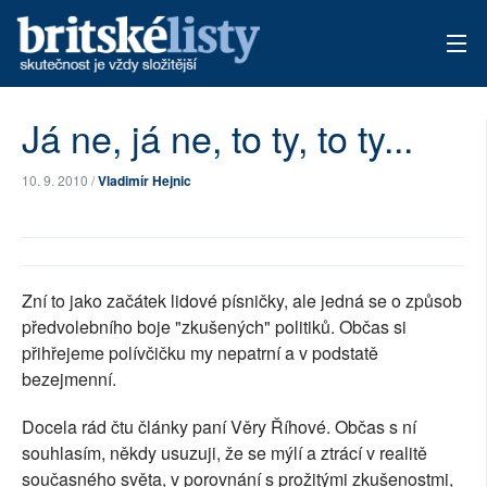
AKTUÁLNÍ VYDÁNÍ
Já ne, já ne, to ty, to ty...
ARCHIV
10. 9. 2010 /
Vladimír Hejnic
TÉMATA
AUTOŘI
Zní to jako začátek lidové písničky, ale jedná se o způsob
PŘÍSPĚVKY NA PROVOZ
předvolebního boje "zkušených" politiků. Občas si
přihřejeme polívčičku my nepatrní a v podstatě
bezejmenní.
Docela rád čtu články paní Věry Říhové. Občas s ní
souhlasím, někdy usuzuji, že se mýlí a ztrácí v realitě
současného světa, v porovnání s prožitými zkušenostmi,