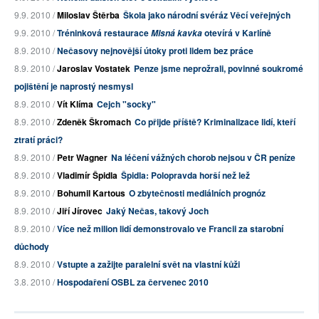
9.9. 2010 /
Miloslav Štěrba
Škola jako národní svéráz Věcí veřejných
9.9. 2010 /
Tréninková restaurace
otevírá v Karlíně
Mlsná kavka
8.9. 2010 /
Nečasovy nejnovější útoky proti lidem bez práce
8.9. 2010 /
Jaroslav Vostatek
Penze jsme neprožrali, povinné soukromé
pojištění je naprostý nesmysl
8.9. 2010 /
Vít Klíma
Cejch "socky"
8.9. 2010 /
Zdeněk Škromach
Co přijde příště? Kriminalizace lidí, kteří
ztratí práci?
8.9. 2010 /
Petr Wagner
Na léčení vážných chorob nejsou v ČR peníze
8.9. 2010 /
Vladimír Špidla
Špidla: Polopravda horší než lež
8.9. 2010 /
Bohumil Kartous
O zbytečnosti mediálních prognóz
8.9. 2010 /
Jiří Jírovec
Jaký Nečas, takový Joch
8.9. 2010 /
Více než milion lidí demonstrovalo ve Francii za starobní
důchody
8.9. 2010 /
Vstupte a zažijte paralelní svět na vlastní kůži
3.8. 2010 /
Hospodaření OSBL za červenec 2010