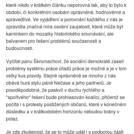
které nikdo v krátkém článku neporovná tak, aby to bylo k
období, či konkrétním osobám oprávněné, hodnověrné a
spravedlivé. Ve vyjádření a porovnání každého z nás je
zpravidla značná míra osobní zaujatosti, která může být
kamínkem do mozaiky historického srovnávání, ale
balvanem pro řešení problémů současnosti a
budoucnosti.
Vyčítat panu Škromachovi, že sociální demokraté zaseli
problémy systému práce úřadů práce je možné a je v tom
velký kus pravdy. Stejně oprávněně se mnoho z nás
obává hurá stylu páně Nečase a jeho partnerů. Je
pravděpodobné, že paskvil v duchu rychlého a
"spořivého" řešení bude prohlasován koalicí, přičemž se
počítá i s protesty postižených občanů, které v konečném
důsledku a v krátkodobém horizontu nebudou brány v
potaz.
Je zde zkušenost, že se to může udát i s podporou části