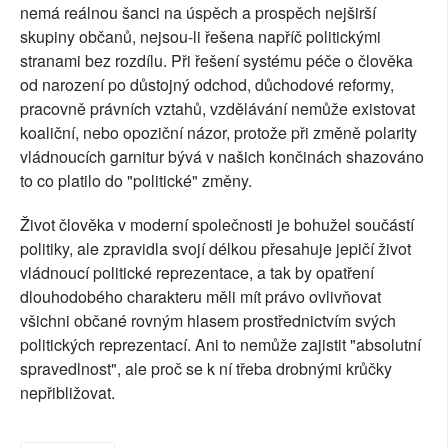
nemá reálnou šanci na úspěch a prospěch nejširší
skupiny občanů, nejsou-li řešena napříč politickými
stranami bez rozdílu. Při řešení systému péče o člověka
od narození po důstojný odchod, důchodové reformy,
pracovně právních vztahů, vzdělávání nemůže existovat
koaliční, nebo opoziční názor, protože při změně polarity
vládnoucích garnitur bývá v našich končinách shazováno
to co platilo do "politické" změny.
Život člověka v moderní společnosti je bohužel součástí
politiky, ale zpravidla svojí délkou přesahuje jepičí život
vládnoucí politické reprezentace, a tak by opatření
dlouhodobého charakteru měli mít právo ovlivňovat
všichni občané rovným hlasem prostřednictvím svých
politických reprezentací. Ani to nemůže zajistit "absolutní
spravedlnost", ale proč se k ní třeba drobnými krůčky
nepřibližovat.