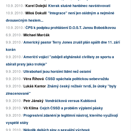
10.9. 2010 /
Karel Dolejší
Kterak slušně hanbinec navštěvovati
10.9. 2010 /
Miloš Dokulil
"Integrace" není jen ošidným a nejméně
dvousečným heslem...
10.9. 2010 /
ČPS k podpisu prohlášení D.O.S.T. Janou Bobošíkovou
6.9. 2010 /
Michael Marčák
9.9. 2010 /
Americký pastor Terry Jones zrušil plán spálit dne 11. září
korán
9.9. 2010 /
Američtí vojáci "zabíjeli afghánské civilisty ze sportu a
sbírali prsty jako trofeje"
9.9. 2010 /
Ultrabohatí jsou horšími lidmi než ostatní
9.9. 2010 /
Věra Říhová
ČSSD spáchala politickou sebevraždu
9.9. 2010 /
Lukáš Kantor
Známý český režisér tvrdí, že útoky "byly
zinscenované"
9.9. 2010 /
Petr Jánský
Vondráčková versus Kubišová
9.9. 2010 /
Vít Klíma
Cejch ČSSD a problém výplatní pásky
9.9. 2010 /
Progresivní zdanění je legitimní nástroj, kterého využívají
vyspělé státy
9.9. 2010 /
Několik dalších slov o sexuální výchově