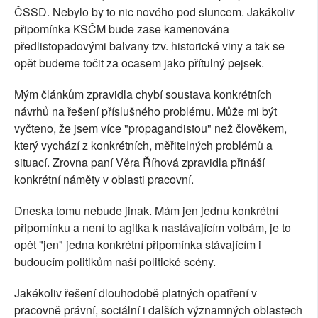
ČSSD. Nebylo by to nic nového pod sluncem. Jakákoliv
připomínka KSČM bude zase kamenována
předlistopadovými balvany tzv. historické viny a tak se
opět budeme točit za ocasem jako přítulný pejsek.
Mým článkům zpravidla chybí soustava konkrétních
návrhů na řešení příslušného problému. Může mi být
vyčteno, že jsem více "propagandistou" než člověkem,
který vychází z konkrétních, měřitelných problémů a
situací. Zrovna paní Věra Říhová zpravidla přináší
konkrétní náměty v oblasti pracovní.
Dneska tomu nebude jinak. Mám jen jednu konkrétní
připomínku a není to agitka k nastávajícím volbám, je to
opět "jen" jedna konkrétní připomínka stávajícím i
budoucím politikům naší politické scény.
Jakékoliv řešení dlouhodobě platných opatření v
pracovně právní, sociální i dalších významných oblastech