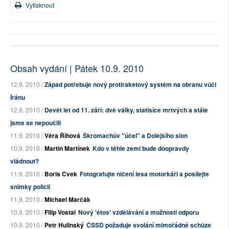
Vytisknout
Obsah vydání | Pátek 10.9. 2010
12.9. 2010 /
Západ potřebuje nový protiraketový systém na obranu vůči
Íránu
12.9. 2010 /
Devět let od 11. září: dvě války, statisíce mrtvých a stále
jsme se nepoučili
11.9. 2010 /
Věra Říhová
Škromachův "účel" a Dolejšího slon
10.9. 2010 /
Martin Martínek
Kdo v téhle zemi bude doopravdy
vládnout?
11.9. 2010 /
Boris Cvek
Fotografujte ničení lesa motorkáři a posílejte
snímky policii
11.9. 2010 /
Michael Marčák
10.9. 2010 /
Filip Vostal
Nový 'étos' vzdělávání a možnosti odporu
10.9. 2010 /
Petr Hulinský
ČSSD požaduje svolání mimořádné schůze