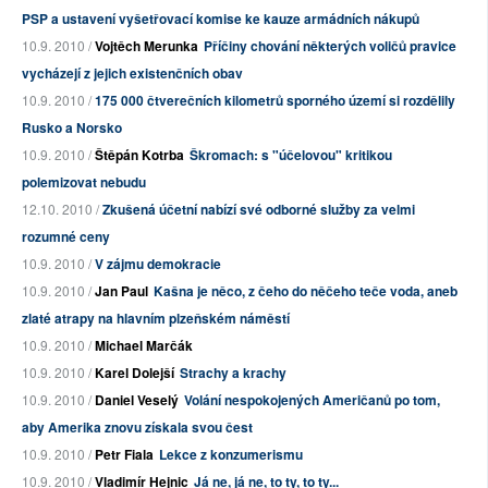
PSP a ustavení vyšetřovací komise ke kauze armádních nákupů
10.9. 2010 /
Vojtěch Merunka
Příčiny chování některých voličů pravice
vycházejí z jejich existenčních obav
10.9. 2010 /
175 000 čtverečních kilometrů sporného území si rozdělily
Rusko a Norsko
10.9. 2010 /
Štěpán Kotrba
Škromach: s "účelovou" kritikou
polemizovat nebudu
12.10. 2010 /
Zkušená účetní nabízí své odborné služby za velmi
rozumné ceny
10.9. 2010 /
V zájmu demokracie
10.9. 2010 /
Jan Paul
Kašna je něco, z čeho do něčeho teče voda, aneb
zlaté atrapy na hlavním plzeňském náměstí
10.9. 2010 /
Michael Marčák
10.9. 2010 /
Karel Dolejší
Strachy a krachy
10.9. 2010 /
Daniel Veselý
Volání nespokojených Američanů po tom,
aby Amerika znovu získala svou čest
10.9. 2010 /
Petr Fiala
Lekce z konzumerismu
10.9. 2010 /
Vladimír Hejnic
Já ne, já ne, to ty, to ty...