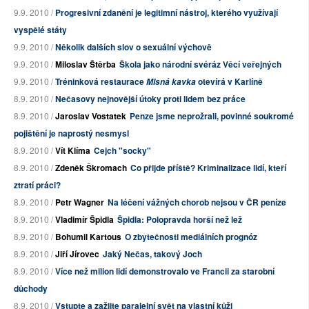
9.9. 2010 /
Progresivní zdanění je legitimní nástroj, kterého využívají
vyspělé státy
9.9. 2010 /
Několik dalších slov o sexuální výchově
9.9. 2010 /
Miloslav Štěrba
Škola jako národní svéráz Věcí veřejných
9.9. 2010 /
Tréninková restaurace
otevírá v Karlíně
Mlsná kavka
8.9. 2010 /
Nečasovy nejnovější útoky proti lidem bez práce
8.9. 2010 /
Jaroslav Vostatek
Penze jsme neprožrali, povinné soukromé
pojištění je naprostý nesmysl
8.9. 2010 /
Vít Klíma
Cejch "socky"
8.9. 2010 /
Zdeněk Škromach
Co přijde příště? Kriminalizace lidí, kteří
ztratí práci?
8.9. 2010 /
Petr Wagner
Na léčení vážných chorob nejsou v ČR peníze
8.9. 2010 /
Vladimír Špidla
Špidla: Polopravda horší než lež
8.9. 2010 /
Bohumil Kartous
O zbytečnosti mediálních prognóz
8.9. 2010 /
Jiří Jírovec
Jaký Nečas, takový Joch
8.9. 2010 /
Více než milion lidí demonstrovalo ve Francii za starobní
důchody
8.9. 2010 /
Vstupte a zažijte paralelní svět na vlastní kůži