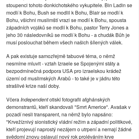
stoupenci tohoto donkichotského vykupitele. Bin Ladin se
modlí k Bohu, Bush se modlil k Bohu, Blair se modlí k
Bohu, všichni muslimští vrazi se modlí k Bohu, spousta
západních vojáků se modlí k Bohu, pastor Terry Jones a
jeho 30 následovníků se modlí k Bohu - a chudák Bůh je
musí poslouchat během všech našich šílených válek.
A pak existuje samozřejmě tabuové téma, o němž
nesmíme mluvit - vztah Izraele se Spojenými státy a
bezpodmínečná podpora USA pro izraelskou krádež
území od muslimských Arabů - to také je v jádru této
strašlivé krize naší doby.
Včera
Independent
otiskl fotografii afghánských
demonstrantů, kteří skandovali "Smrt Americe". Avašak v
pozadí nesli transparent, na němž bylo napsáno:
"Krvežíznivý sionistický vládní režim a západní politikové,
kteří projevují naprostý nezájem o utrpení a nemají žádné
svědomí znovu oslavují nový rok proléváním krve