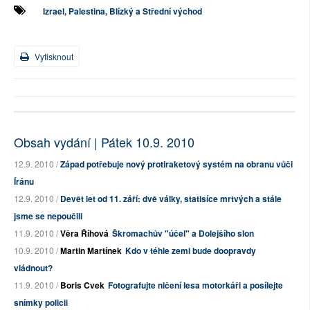
Izrael, Palestina, Blízký a Střední východ
Vytisknout
Obsah vydání | Pátek 10.9. 2010
12.9. 2010 /
Západ potřebuje nový protiraketový systém na obranu vůči
Íránu
12.9. 2010 /
Devět let od 11. září: dvě války, statisíce mrtvých a stále
jsme se nepoučili
11.9. 2010 /
Věra Říhová
Škromachův "účel" a Dolejšího slon
10.9. 2010 /
Martin Martínek
Kdo v téhle zemi bude doopravdy
vládnout?
11.9. 2010 /
Boris Cvek
Fotografujte ničení lesa motorkáři a posílejte
snímky policii