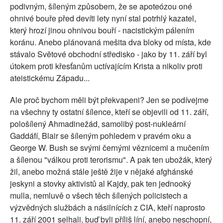
podivným, šíleným způsobem, že se apoteózou oné
ohnivé bouře před devíti lety nyní stal potrhlý kazatel,
který hrozí jinou ohnivou bouří - nacistickým pálením
koránu. Anebo plánovaná mešita dva bloky od místa, kde
stávalo Světové obchodní středisko - jako by 11. září byl
útokem proti křesťanům uctívajícím Krista a nikoliv proti
ateistickému Západu...
Ale proč bychom měli být překvapeni? Jen se podívejme
na všechny ty ostatní šílence, kteří se objevili od 11. září,
pološílený Ahmadinežád, samolibý post-nukleární
Gaddáfí, Blair se šíleným pohledem v pravém oku a
George W. Bush se svými černými věznicemi a mučením
a šílenou "válkou proti terorismu". A pak ten ubožák, který
žil, anebo možná stále ještě žije v nějaké afghánské
jeskyni a stovky aktivistů al Kajdy, pak ten jednooký
mulla, nemluvě o všech těch šílených policistech a
výzvědných službách a násilnících z CIA, kteří naprosto
11. září 2001 selhali, buď byli příliš líní, anebo neschopní,