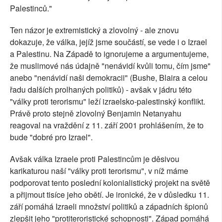
Palestinců."
Ten názor je extremistický a zlovolný - ale znovu
dokazuje, že válka, jejíž jsme součástí, se vede i o Izrael
a Palestinu. Na Západě to ignorujeme a argumentujeme,
že muslimové nás údajně "nenávidí kvůli tomu, čím jsme"
anebo "nenávidí naši demokracii" (Bushe, Blaira a celou
řadu dalších prolhaných politiků) - avšak v jádru této
"války proti terorismu" leží izraelsko-palestinský konflikt.
Právě proto stejně zlovolný Benjamin Netanyahu
reagoval na vraždění z 11. září 2001 prohlášením, že to
bude "dobré pro Izrael".
Avšak válka Izraele proti Palestincům je děsivou
karikaturou naší "války proti terorismu", v níž máme
podporovat tento poslední kolonialistický projekt na světě
a přijmout tisíce jeho obětí. Je ironické, že v důsledku 11.
září pomáhá Izraeli množství politiků a západních špionů
zlepšit jeho "protiteroristické schopnosti". Západ pomáhá