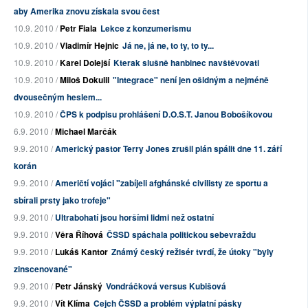
aby Amerika znovu získala svou čest
10.9. 2010 /
Petr Fiala
Lekce z konzumerismu
10.9. 2010 /
Vladimír Hejnic
Já ne, já ne, to ty, to ty...
10.9. 2010 /
Karel Dolejší
Kterak slušně hanbinec navštěvovati
10.9. 2010 /
Miloš Dokulil
"Integrace" není jen ošidným a nejméně
dvousečným heslem...
10.9. 2010 /
ČPS k podpisu prohlášení D.O.S.T. Janou Bobošíkovou
6.9. 2010 /
Michael Marčák
9.9. 2010 /
Americký pastor Terry Jones zrušil plán spálit dne 11. září
korán
9.9. 2010 /
Američtí vojáci "zabíjeli afghánské civilisty ze sportu a
sbírali prsty jako trofeje"
9.9. 2010 /
Ultrabohatí jsou horšími lidmi než ostatní
9.9. 2010 /
Věra Říhová
ČSSD spáchala politickou sebevraždu
9.9. 2010 /
Lukáš Kantor
Známý český režisér tvrdí, že útoky "byly
zinscenované"
9.9. 2010 /
Petr Jánský
Vondráčková versus Kubišová
9.9. 2010 /
Vít Klíma
Cejch ČSSD a problém výplatní pásky