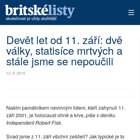
AKTUÁLNÍ VYDÁNÍ
Devět let od 11. září: dvě
války, statisíce mrtvých a
ARCHIV
stále jsme se nepoučili
TÉMATA
12. 9. 2010
AUTOŘI
PŘÍSPĚVKY NA PROVOZ
Naším památníkem nevinným lidem, kteří zahynuli 11.
září 2001, je holocaust ohně a krve,
píše v deníku
Independent Robert Fisk.
Snad jsme z 11. září všichni zešíleli? Jak typické je to