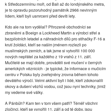
k Středozemnímu moři, od Bali až do londýnského metra,
je to opravdu pozoruhodný památník 2966 nevinným
lidem, kteří byli usmrceni před devíti lety.
Kdo ale na tom vydělal? Přirozeně obchodníci se
zbraněmi a Boeign a Lockheed Martin a výrobci střel a
bezpilotních letadel a náhradních dílů pro stihačky F-16 a
krutí žoldáci, kteří se naším jménem rozlezli po
muslimských zemích, a tak jsme si vytvořili 100 000
nových nepřátel za každého z 19 vrahů z 11. září.
Mučitelé se mají dobře, prováděli své mučení v černých
amerických věznicích - je typické, že informace o mučicím
centru v Polsku byly zveřejněny zrovna během tohoto
devátého výročí. Velmi aktivní byli i lidé, kteří zdokonalili
okovy a dušení vězňů vodou, což jsou nyní techniky, jimiž
my vedeme své války.
A Pánbůh? Kam ten v tom všem patří? Téměř všichni
zločinci, kteří se vynořili 11. září a od té doby, jsou