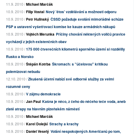
11.9. 2010 /
Michael Marčák
10.9. 2010 /
Filip Vostal
Nový 'étos' vzdělávání a možnosti odporu
10.9. 2010 /
Petr Hulinský
ČSSD požaduje svolání mimořádné schůze
PSP a ustavení vyšetřovací komise ke kauze armádních nákupů
10.9. 2010 /
Vojtěch Merunka
Příčiny chování některých voličů pravice
vycházejí z jejich existenčních obav
10.9. 2010 /
175 000 čtverečních kilometrů sporného území si rozdělily
Rusko a Norsko
10.9. 2010 /
Štěpán Kotrba
Škromach: s "účelovou" kritikou
polemizovat nebudu
12.10. 2010 /
Zkušená účetní nabízí své odborné služby za velmi
rozumné ceny
10.9. 2010 /
V zájmu demokracie
10.9. 2010 /
Jan Paul
Kašna je něco, z čeho do něčeho teče voda, aneb
zlaté atrapy na hlavním plzeňském náměstí
10.9. 2010 /
Michael Marčák
10.9. 2010 /
Karel Dolejší
Strachy a krachy
10.9. 2010 /
Daniel Veselý
Volání nespokojených Američanů po tom,