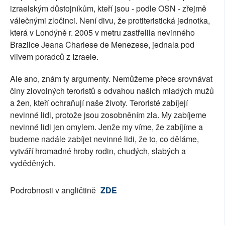
izraelským důstojníkům, kteří jsou - podle OSN - zřejmě
válečnými zločinci. Není divu, že protiteristická jednotka,
která v Londýně r. 2005 v metru zastřelila nevinného
Brazilce Jeana Charlese de Menezese, jednala pod
vlivem poradců z Izraele.
Ale ano, znám ty argumenty. Nemůžeme přece srovnávat
činy zlovolných teroristů s odvahou našich mladých mužů
a žen, kteří ochraňují naše životy. Teroristé zabíjejí
nevinné lidi, protože jsou zosobněním zla. My zabíjeme
nevinné lidi jen omylem. Jenže my víme, že zabíjíme a
budeme nadále zabíjet nevinné lidi, že to, co děláme,
vytváří hromadné hroby rodin, chudých, slabých a
vyděděných.
Podrobnosti v angličtině
ZDE