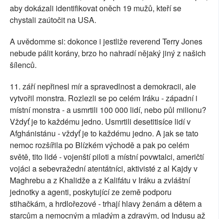
aby dokázali identifikovat oněch 19 mužů, kteří se
chystali zaútočit na USA.
A uvědomme si: dokonce i jestliže reverend Terry Jones
nebude pálit korány, brzo ho nahradí nějaký jiný z našich
šílenců.
11. září nepřinesl mír a spravedlnost a demokracii, ale
vytvořil monstra. Rozlezli se po celém Iráku - západní i
místní monstra - a usmrtili 100 000 lidí, nebo půl milionu?
Vždyť je to každému jedno. Usmrtili desetitisíce lidí v
Afghánistánu - vždyť je to každému jedno. A jak se tato
nemoc rozšířila po Blízkém východě a pak po celém
světě, tito lidé - vojenští piloti a místní povwtalci, američtí
vojáci a sebevražední atentátníci, aktivisté z al Kajdy v
Maghrebu a z Khalidže a z Kalifátu v Iráku a zvláštní
jednotky a agenti, poskytující ze země podporu
stihačkám, a hrdlořezové - trhají hlavy ženám a dětem a
starcům a nemocným a mladým a zdravým, od Indusu až