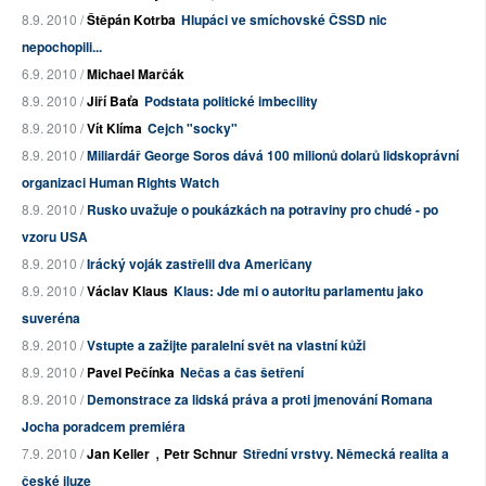
8.9. 2010 /
Štěpán Kotrba
Hlupáci ve smíchovské ČSSD nic
nepochopili...
6.9. 2010 /
Michael Marčák
8.9. 2010 /
Jiří Baťa
Podstata politické imbecility
8.9. 2010 /
Vít Klíma
Cejch "socky"
8.9. 2010 /
Miliardář George Soros dává 100 milionů dolarů lidskoprávní
organizaci Human Rights Watch
8.9. 2010 /
Rusko uvažuje o poukázkách na potraviny pro chudé - po
vzoru USA
8.9. 2010 /
Irácký voják zastřelil dva Američany
8.9. 2010 /
Václav Klaus
Klaus: Jde mi o autoritu parlamentu jako
suveréna
8.9. 2010 /
Vstupte a zažijte paralelní svět na vlastní kůži
8.9. 2010 /
Pavel Pečínka
Nečas a čas šetření
8.9. 2010 /
Demonstrace za lidská práva a proti jmenování Romana
Jocha poradcem premiéra
,
7.9. 2010 /
Jan Keller
Petr Schnur
Střední vrstvy. Německá realita a
české iluze