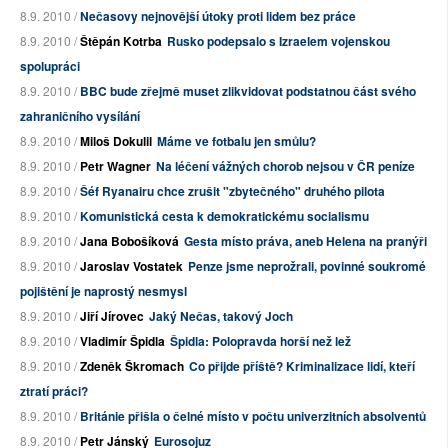
8.9. 2010 /
Nečasovy nejnovější útoky proti lidem bez práce
8.9. 2010 /
Štěpán Kotrba
Rusko podepsalo s Izraelem vojenskou
spolupráci
8.9. 2010 /
BBC bude zřejmě muset zlikvidovat podstatnou část svého
zahraničního vysílání
8.9. 2010 /
Miloš Dokulil
Máme ve fotbalu jen smůlu?
8.9. 2010 /
Petr Wagner
Na léčení vážných chorob nejsou v ČR peníze
8.9. 2010 /
Šéf Ryanairu chce zrušit "zbytečného" druhého pilota
8.9. 2010 /
Komunistická cesta k demokratickému socialismu
8.9. 2010 /
Jana Bobošíková
Gesta místo práva, aneb Helena na pranýři
8.9. 2010 /
Jaroslav Vostatek
Penze jsme neprožrali, povinné soukromé
pojištění je naprostý nesmysl
8.9. 2010 /
Jiří Jírovec
Jaký Nečas, takový Joch
8.9. 2010 /
Vladimír Špidla
Špidla: Polopravda horší než lež
8.9. 2010 /
Zdeněk Škromach
Co přijde příště? Kriminalizace lidí, kteří
ztratí práci?
8.9. 2010 /
Británie přišla o čelné místo v počtu univerzitních absolventů
8.9. 2010 /
Petr Jánský
Eurosojuz