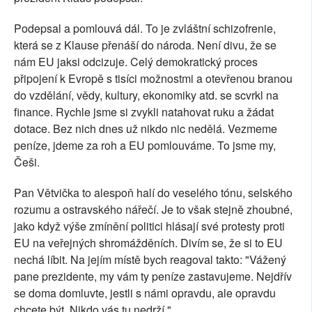
Podepsal a pomlouvá dál. To je zvláštní schizofrenie,
která se z Klause přenáší do národa. Není divu, že se
nám EU jaksi odcizuje. Celý demokratický proces
připojení k Evropě s tisíci možnostmi a otevřenou branou
do vzdělání, vědy, kultury, ekonomiky atd. se scvrkl na
finance. Rychle jsme si zvykli natahovat ruku a žádat
dotace. Bez nich dnes už nikdo nic nedělá. Vezmeme
peníze, jdeme za roh a EU pomlouváme. To jsme my,
Češi.
Pan Větvička to alespoň halí do veselého tónu, selského
rozumu a ostravského nářečí. Je to však stejně zhoubné,
jako když výše zmínění politici hlásají své protesty proti
EU na veřejných shromážděních. Divím se, že si to EU
nechá líbit. Na jejím místě bych reagoval takto: "Vážený
pane prezidente, my vám ty peníze zastavujeme. Nejdřív
se doma domluvte, jestli s námi opravdu, ale opravdu
chcete být. Nikdo vás tu nedrží."