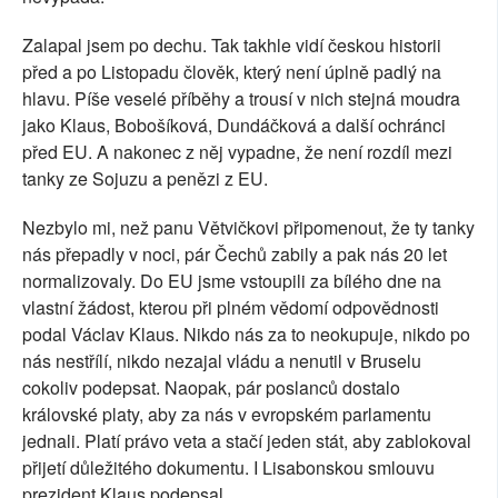
Zalapal jsem po dechu. Tak takhle vidí českou historii
před a po Listopadu člověk, který není úplně padlý na
hlavu. Píše veselé příběhy a trousí v nich stejná moudra
jako Klaus, Bobošíková, Dundáčková a další ochránci
před EU. A nakonec z něj vypadne, že není rozdíl mezi
tanky ze Sojuzu a penězi z EU.
Nezbylo mi, než panu Větvičkovi připomenout, že ty tanky
nás přepadly v noci, pár Čechů zabily a pak nás 20 let
normalizovaly. Do EU jsme vstoupili za bílého dne na
vlastní žádost, kterou při plném vědomí odpovědnosti
podal Václav Klaus. Nikdo nás za to neokupuje, nikdo po
nás nestřílí, nikdo nezajal vládu a nenutil v Bruselu
cokoliv podepsat. Naopak, pár poslanců dostalo
královské platy, aby za nás v evropském parlamentu
jednali. Platí právo veta a stačí jeden stát, aby zablokoval
přijetí důležitého dokumentu. I Lisabonskou smlouvu
prezident Klaus podepsal.