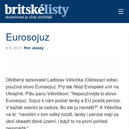
AKTUÁLNÍ VYDÁNÍ
Eurosojuz
ARCHIV
8. 9. 2010 /
Petr Jánský
TÉMATA
AUTOŘI
Oblíbený spisovatel Ladislav Větvička (Ostravaci sobe)
PŘÍSPĚVKY NA PROVOZ
používá slovo Eurosojuz. Prý tak říkají Evropské unii na
Ukrajině. Píšu panu Větvičkovi: "Nepoužívejte to slovo
Eurosojuz. Sojuz k nám poslal tanky a EU posílá peníze.
V každé vesnici je cedula. Bo ste ju neviděl?" A Větvička
na to: "nevidím v tom velký rozdíl, tanky i peníze mají za
úkol obsadit dané území, i když to na první pohled
nevypadá."