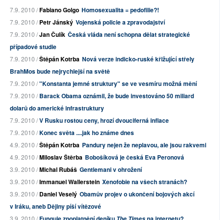
7.9. 2010 /
Fabiano Golgo
Homosexualita = pedofilie?!
7.9. 2010 /
Petr Jánský
Vojenská policie a zpravodajství
7.9. 2010 /
Jan Čulík
Česká vláda není schopna dělat strategické
případové studie
7.9. 2010 /
Štěpán Kotrba
Nová verze indicko-ruské křižující střely
BrahMos bude nejrychlejší na světě
7.9. 2010 /
"Konstanta jemné struktury" se ve vesmíru možná mění
7.9. 2010 /
Barack Obama oznámil, že bude investováno 50 miliard
dolarů do americké infrastruktury
7.9. 2010 /
V Rusku rostou ceny, hrozí dvouciferná inflace
7.9. 2010 /
Konec světa ....jak ho známe dnes
4.9. 2010 /
Štěpán Kotrba
Pandury nejen že neplavou, ale jsou rakvemi
4.9. 2010 /
Miloslav Štěrba
Bobošíková je česká Eva Peronová
3.9. 2010 /
Michal Rubáš
Gentlemani v ohrožení
3.9. 2010 /
Immanuel Wallerstein
Xenofobie na všech stranách?
3.9. 2010 /
Daniel Veselý
Obamův projev o ukončení bojových akcí
v Iráku, aneb Dějiny píší vítězové
3.9. 2010 /
Funguje zpoplatnění deníku
na internetu?
The Times