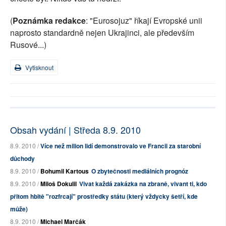
(
Poznámka redakce
: "Eurosojuz" říkají Evropské unii
naprosto standardně nejen Ukrajinci, ale především
Rusové...)
Vytisknout
Obsah vydání | Středa 8.9. 2010
8.9. 2010 /
Více než milion lidí demonstrovalo ve Francii za starobní
důchody
8.9. 2010 /
Bohumil Kartous
O zbytečnosti mediálních prognóz
8.9. 2010 /
Miloš Dokulil
Vivat každá zakázka na zbraně, vivant ti, kdo
přitom hbitě "rozfrcají" prostředky státu (který vždycky šetří, kde
může)
8.9. 2010 /
Michael Marčák