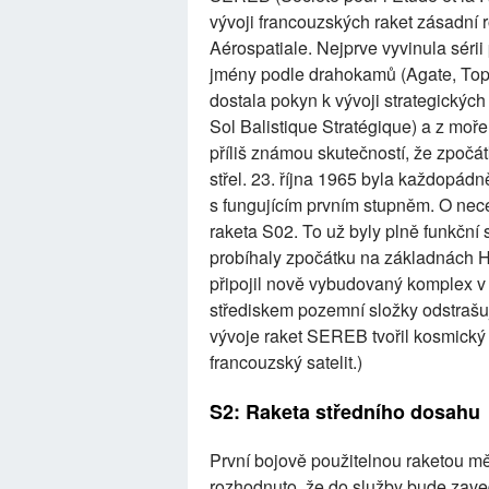
vývoji francouzských raket zásadní ro
Aérospatiale. Nejprve vyvinula séri
jmény podle drahokamů (Agate, Top
dostala pokyn k vývoji strategických
Sol Balistique Stratégique) a z moře
příliš známou skutečností, že zpočá
střel. 23. října 1965 byla každopád
s fungujícím prvním stupněm. O nec
raketa S02. To už byly plně funkční
probíhaly zpočátku na základnách H
připojil nově vybudovaný komplex v 
střediskem pozemní složky odstrašující
vývoje raket SEREB tvořil kosmický 
francouzský satelit.)
S2: Raketa středního dosahu
První bojově použitelnou raketou mě
rozhodnuto, že do služby bude zaved