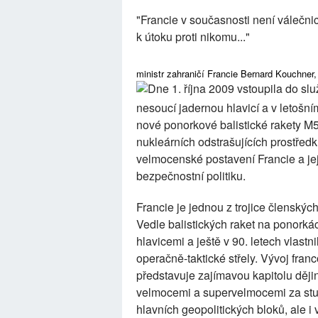
"Francie v současnosti není válečnic
k útoku proti nikomu..."
ministr zahraničí Francie Bernard Kouchner
Dne 1. října 2009 vstoupila do sl
nesoucí jadernou hlavicí a v letošn
nové ponorkové balistické rakety M5
nukleárních odstrašujících prostředk
velmocenské postavení Francie a jej
bezpečnostní politiku.
Francie je jednou z trojice členský
Vedle balistických raket na ponorkác
hlavicemi a ještě v 90. letech vlastn
operačně-taktické střely. Vývoj fran
představuje zajímavou kapitolu ději
velmocemi a supervelmocemi za stud
hlavních geopolitických bloků, ale i