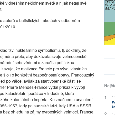
ké v dnešním neklidném světě a nijak netají své
t.
lu autorů o balistických raketách v odborném
 01/2010
lad tzv. nukleárního symbolismu, tj. doktríny, že
zejména proto, aby dokázala svoje velmocenské
 národní sebevědomí a zaručila politickou
kazuje, že motivace Francie pro vývoj vlastních
 že šlo i o konkrétní bezpečnostní obavy. Francouzský
ed po válce, avšak za start vojenské části se
Nejčt
iér Pierre Mendès-France vydal příkaz k vývoji
po katastrofální porážce v Indočíně, která
16
kého koloniálního impéria. Ke značnému urychlení
Pr
h 1956-1957, tedy po suezské krizi, kdy USA a SSSR
že
la bez ohledu na zájmy evropských velmocí. Francie
12