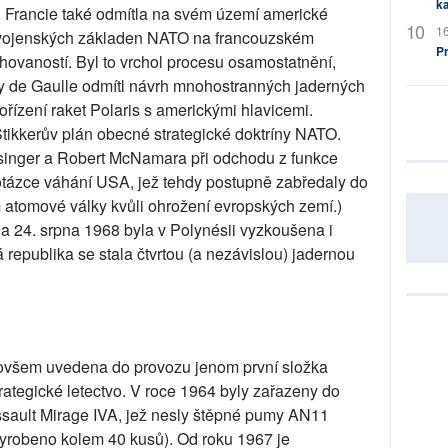
ka
ch. Francie také odmítla na svém území americké
16
z vojenských základen NATO na francouzském
P
rchovaností. Byl to vrchol procesu osamostatnění,
dy de Gaulle odmítl návrh mnohostranných jaderných
pořízení raket Polaris s americkými hlavicemi.
Stikkerův plán obecné strategické doktríny NATO.
ssinger a Robert McNamara při odchodu z funkce
 otázce váhání USA, jež tehdy postupně zabředaly do
 atomové války kvůli ohrožení evropských zemí.)
 a 24. srpna 1968 byla v Polynésii vyzkoušena i
republika se stala čtvrtou (a nezávislou) jadernou
 ovšem uvedena do provozu jenom první složka
 strategické letectvo. V roce 1964 byly zařazeny do
ault Mirage IVA, jež nesly štěpné pumy AN11
 vyrobeno kolem 40 kusů). Od roku 1967 je