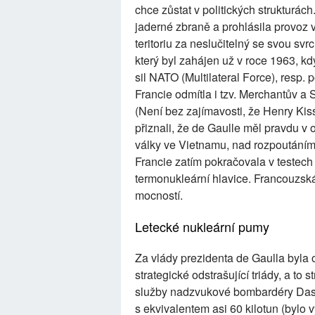
chce zůstat v politických strukturá
jaderné zbraně a prohlásila provo
teritoriu za neslučitelný se svou sv
který byl zahájen už v roce 1963, k
sil NATO (Multilateral Force), resp. 
Francie odmítla i tzv. Merchantův a 
(Není bez zajímavosti, že Henry Ki
přiznali, že de Gaulle měl pravdu v
války ve Vietnamu, nad rozpoutáním
Francie zatím pokračovala v testech
termonukleární hlavice. Francouzská 
mocností.
Letecké nukleární pumy
Za vlády prezidenta de Gaulla byla
strategické odstrašující triády, a to
služby nadzvukové bombardéry Dass
s ekvivalentem asi 60 kilotun (bylo