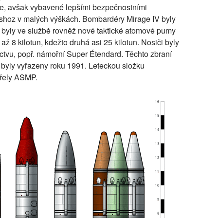
le, avšak vybavené lepšími bezpečnostními
shoz v malých výškách. Bombardéry Mirage IV byly
 byly ve službě rovněž nové taktické atomové pumy
až 8 kilotun, kdežto druhá asi 25 kilotun. Nosiči byly
ectvu, popř. námořní Super Étendard. Těchto zbraní
 byly vyřazeny roku 1991. Leteckou složku
střely ASMP.