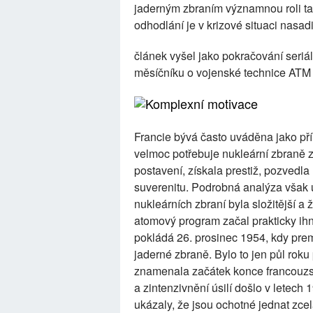
jaderným zbraním významnou roli ta
odhodlání je v krizové situaci nasadi
článek vyšel jako pokračování seriá
měsíčníku o vojenské technice ATM
Komplexní motivace
Francie bývá často uváděna jako přík
velmoc potřebuje nukleární zbraně 
postavení, získala prestiž, pozvedla
suverenitu. Podrobná analýza však u
nukleárních zbraní byla složitější a
atomový program začal prakticky ihn
pokládá 26. prosinec 1954, kdy prem
jaderné zbraně. Bylo to jen půl roku 
znamenala začátek konce francouzs
a zintenzivnění úsilí došlo v letec
ukázaly, že jsou ochotné jednat zce