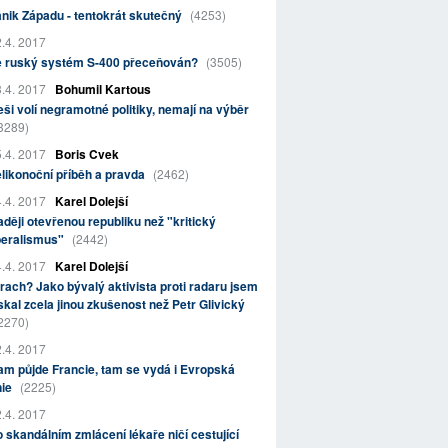
nik Západu - tentokrát skutečný
(4253)
.4. 2017
e ruský systém S-400 přeceňován?
(3505)
.4. 2017
Bohumil Kartous
ši volí negramotné politiky, nemají na výběr
3289)
.4. 2017
Boris Cvek
likonoční příběh a pravda
(2462)
.4. 2017
Karel Dolejší
ději otevřenou republiku než "kritický
beralismus"
(2442)
.4. 2017
Karel Dolejší
rach? Jako bývalý aktivista proti radaru jsem
skal zcela jinou zkušenost než Petr Glivický
2270)
.4. 2017
m půjde Francie, tam se vydá i Evropská
nie
(2225)
.4. 2017
 skandálním zmlácení lékaře ničí cestující