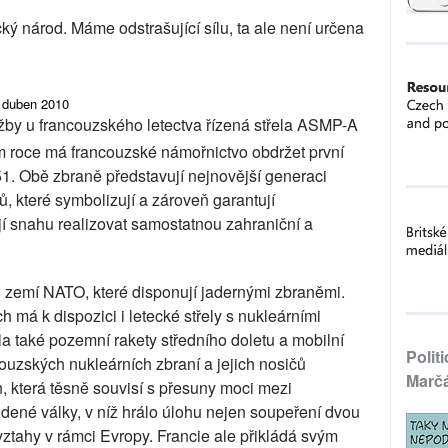
ký národ. Máme odstrašující sílu, ta ale není určena
, duben 2010
užby u francouzského letectva řízená střela ASMP-A
ím roce má francouzské námořnictvo obdržet první
1. Obě zbraně představují nejnovější generaci
ů, které symbolizují a zároveň garantují
í snahu realizovat samostatnou zahraniční a
ch zemí NATO, které disponují jadernými zbraněmi.
h má k dispozici i letecké střely s nukleárními
ila také pozemní rakety středního doletu a mobilní
Polit
couzských nukleárních zbraní a jejich nosičů
Marč
n, která těsně souvisí s přesuny moci mezi
ené války, v níž hrálo úlohu nejen soupeření dvou
 vztahy v rámci Evropy. Francie ale přikládá svým