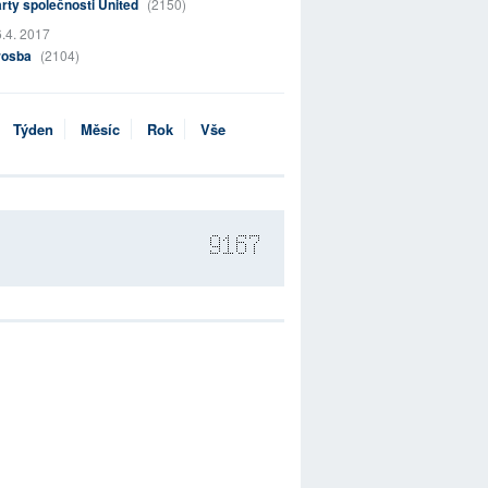
rty společnosti United
(2150)
.4. 2017
rosba
(2104)
Týden
Měsíc
Rok
Vše
9167