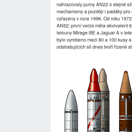
nahrazovaly pumy AN22 o stejné sí
mechanismy a později i padáky pro 
vyřazeny v roce 1996. Od roku 1972
AN52; první verze měla ekvivalent 6 
letouny Mirage IIIE a Jaguar A v let
bylo vyrobeno mezi 80 a 100 kusy a
odstrašujících sil dnes tvoří řízené 