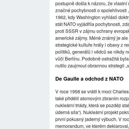
postupně došla k názoru, že vlastní n
značné pochybnosti o spolehlivosti 
1962, kdy Washington vyhlásil doktr
stát NATO vyjádřila pochybnosti, z
proti SSSR v zájmu ochrany evrops
americké zájmy. Méně známý je ale f
strategické kultuře hrály i obavy z 
politiků, generálů i vědců se nikdy
vůči Berlínu. Podobně ostražitá byla
nutilo zaujmout obrannou strategii „
De Gaulle a odchod z NATO
V roce 1958 se vrátil k moci Charles
také přidělil atomovým zbraním rozp
nukleární triády, která se později s
úderná síla“). Nukleární projekt pok
první pokusný jaderný výbuch. V ro
memorandum, ve kterém deklaroval,