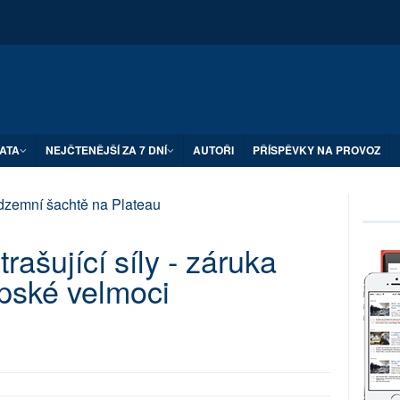
ATA
NEJČTENĚJŠÍ ZA 7 DNÍ
AUTOŘI
PŘÍSPĚVKY NA PROVOZ
ašující síly - záruka
opské velmoci