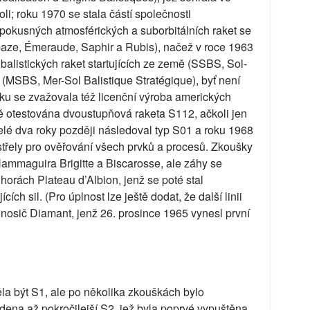
li; roku 1970 se stala částí společnosti
i pokusných atmosférických a suborbitálních raket se
aze, Émeraude, Saphir a Rubis), načež v roce 1963
 balistických raket startujících ze země (SSBS, Sol-
 (MSBS, Mer-Sol Balistique Stratégique), byť není
tku se zvažovala též licenční výroba amerických
ně otestována dvoustupňová raketa S112, ačkoli jen
elé dva roky později následoval typ S01 a roku 1968
 střely pro ověřování všech prvků a procesů. Zkoušky
ammaguira Brigitte a Biscarosse, ale záhy se
horách Plateau d’Albion, jenž se poté stal
ch sil. (Pro úplnost lze ještě dodat, že další linii
nosič Diamant, jenž 26. prosince 1965 vynesl první
la být S1, ale po několika zkouškách bylo
ena až pokročilejší S2, jež byla poprvé vypuštěna