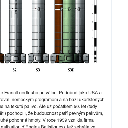
 ve Francii nedlouho po válce. Podobně jako USA a
irovali německým programem a na bázi ukořistěných
e na tekuté palivo. Ale už počátkem 50. let (tedy
ti) pochopili, že budoucnost patří pevným palivům,
 tuhé pohonné hmoty. V roce 1959 vznikla firma
alisation d’Engins Balistiques), jež sehrála ve