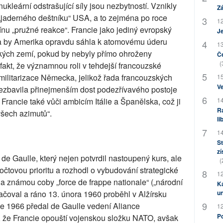
ukleární odstrašující síly jsou nezbytností. Vznikly
Zá
„jaderného deštníku“ USA, a to zejména po roce
12
ínu „pružné reakce“. Francie jako jediný evropský
J
da by Amerika opravdu sáhla k atomovému úderu
13
kých zemí, pokud by nebyly přímo ohroženy
Če
(
akt, že významnou roli v tehdejší francouzské
remilitarizace Německa, jelikož řada francouzských
15
Ve
 nezbavila přinejmenším dost podezřívavého postoje
14
 Francie také vůči ambicím Itálie a Španělska, což ji
Ra
všech azimutů“.
li
14
St
zí
 de Gaulle, který nejen potvrdil nastoupený kurs, ale
(
očtovou prioritu a rozhodl o vybudování strategické
12
tala známou coby „force de frappe nationale“ („národní
Ka
u
račoval a ráno 13. února 1960 proběhl v Alžírsku
ce 1966 předal de Gaulle vedení Aliance
12
Po
 že Francie opouští vojenskou složku NATO, avšak