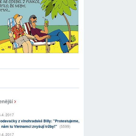
enější
.4. 2017
odavačky z vinohradské Billy: "Protestujeme,
 nám tu Vietnamci zvyšují tržby!"
(5599)
.4. 2017