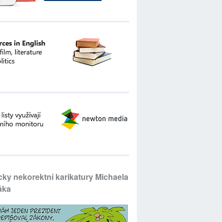
icky nekorektní karikatury Michaela
áka