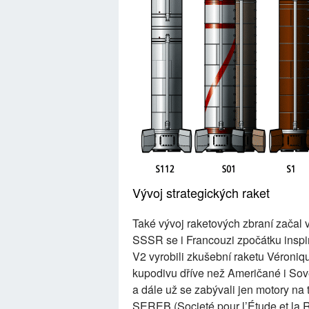
Vývoj strategických raket
Také vývoj raketových zbraní začal
SSSR se i Francouzi zpočátku insp
V2 vyrobili zkušební raketu Véroniqu
kupodivu dříve než Američané i Sově
a dále už se zabývali jen motory na
SEREB (Societé pour l’Étude et la Re