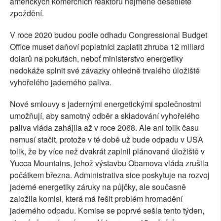
amerických komerčních reaktorů nejméně desetileté
zpoždění.
V roce 2020 budou podle odhadu Congressional Budget
Office muset daňoví poplatníci zaplatit zhruba 12 miliard
dolarů na pokutách, neboť ministerstvo energetiky
nedokáže splnit své závazky ohledně trvalého úložiště
vyhořelého jaderného paliva.
Nové smlouvy s jadernými energetickými společnostmi
umožňují, aby samotný odběr a skladování vyhořelého
paliva vláda zahájila až v roce 2068. Ale ani tolik času
nemusí stačit, protože v té době už bude odpadu v USA
tolik, že by více než dvakrát zaplnil plánované úložiště v
Yucca Mountains, jehož výstavbu Obamova vláda zrušila
počátkem března. Administrativa sice poskytuje na rozvoj
jaderné energetiky záruky na půjčky, ale současně
založila komisi, která má řešit problém hromadění
jaderného odpadu. Komise se poprvé sešla tento týden,