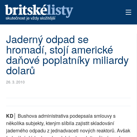
AKTUÁLNÍ VYDÁNÍ
Jaderný odpad se
hromadí, stojí americké
ARCHIV
daňové poplatníky miliardy
TÉMATA
dolarů
AUTOŘI
26. 3. 2010
PŘÍSPĚVKY NA PROVOZ
KD│
Bushova administrativa podepsala smlouvy s
několika subjekty, kterým slíbila zajistit skladování
jaderného odpadu z jednadvaceti nových reaktorů. Avšak