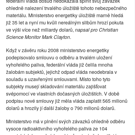
federální vláda dosud nedokázala splnit svůj závazek
ohledně nalezení trvalého úložiště tohoto nebezpečného
materiálu. Ministerstvo energetiky úložiště marně hledá
již 35 let a nyní mu kvůli nereálným slibům hrozí pokuta
ve výši více než miliardy dolarů,
napsal pro Christian
Science Monitor Mark Clayton
.
Když v závěru roku 2008 ministerstvo energetiky
podepisovalo smlouvu o odběru a trvalém uložení
vyhořelého paliva, federální vláda již čelila mnoha
žalobám subjektů, jejichž odpad vláda neodebrala v
souladu s uzavřenými smlouvami. Místo toho tyto
subjekty musejí skladování materiálu zajišťovat
svépomocí ve vlastních dočasných úložištích. V době
podpisu nové smlouvy již měla vláda zaplatit 565 milionů
dolarů a hrozily jí další žaloby o 790 milionů dolarů.
Ministerstvo má v plnění svých závazků ohledně odběru
vysoce radioaktivního vyhořelého paliva ze 104