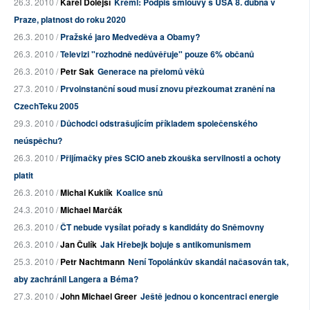
26.3. 2010 /
Karel Dolejší
Kreml: Podpis smlouvy s USA 8. dubna v
Praze, platnost do roku 2020
26.3. 2010 /
Pražské jaro Medveděva a Obamy?
26.3. 2010 /
Televizi "rozhodně nedůvěřuje" pouze 6% občanů
26.3. 2010 /
Petr Sak
Generace na přelomů věků
27.3. 2010 /
Prvoinstanční soud musí znovu přezkoumat zranění na
CzechTeku 2005
29.3. 2010 /
Důchodci odstrašujícím příkladem společenského
neúspěchu?
26.3. 2010 /
Přijímačky přes SCIO aneb zkouška servilnosti a ochoty
platit
26.3. 2010 /
Michal Kuklík
Koalice snů
24.3. 2010 /
Michael Marčák
26.3. 2010 /
ČT nebude vysílat pořady s kandidáty do Sněmovny
26.3. 2010 /
Jan Čulík
Jak Hřebejk bojuje s antikomunismem
25.3. 2010 /
Petr Nachtmann
Není Topolánkův skandál načasován tak,
aby zachránil Langera a Béma?
27.3. 2010 /
John Michael Greer
Ještě jednou o koncentraci energie