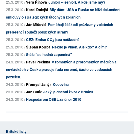
25.3. 2010 /
Věra Říhová
Junioři -- senioři. A kde jsme my?
25.3. 2010 /
Karel Dolejší
Bílý dům: USA a Rusko se blíží dokončení
smlouvy o strategických útočných zbraních
25.3. 2010 /
Ján Mišovič
Pomáhají či škodí průzkumy volebních
preferencí soutěži politických stran?
25.3. 2010 /
ČEZ: Emise CO
jsou neškodné
2
25.3. 2010 /
Štěpán Kotrba
Někdo je vinen. Ale kdo? A čím?
25.3. 2010 /
Stále "se hodně zapomíná"
24.3. 2010 /
Pavel Pečínka
V romských a proromských médiích a
nevládkách v Česku pracuje řada neromů, často ve vedoucích
pozicích.
24.3. 2010 /
Přemysl Janýr
Kocovina
23.3. 2010 /
Jan Čulík
Jaký je dnešní život v Británii
24.3. 2010 /
Hospodaření OSBL za únor 2010
Britské listy