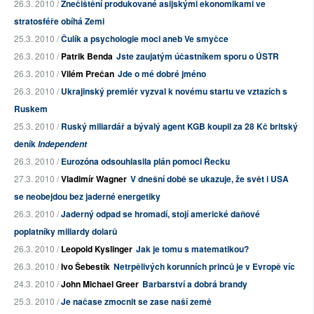
26.3. 2010 /
Znečištění produkované asijskými ekonomikami ve
stratosféře obíhá Zemi
25.3. 2010 /
Čulík a psychologie moci aneb Ve smyčce
26.3. 2010 /
Patrik Benda
Jste zaujatým účastníkem sporu o ÚSTR
26.3. 2010 /
Vilém Prečan
Jde o mé dobré jméno
26.3. 2010 /
Ukrajinský premiér vyzval k novému startu ve vztazích s
Ruskem
25.3. 2010 /
Ruský miliardář a bývalý agent KGB koupil za 28 Kč britský
deník
Independent
26.3. 2010 /
Eurozóna odsouhlasila plán pomoci Řecku
27.3. 2010 /
Vladimír Wagner
V dnešní době se ukazuje, že svět i USA
se neobejdou bez jaderné energetiky
26.3. 2010 /
Jaderný odpad se hromadí, stojí americké daňové
poplatníky miliardy dolarů
26.3. 2010 /
Leopold Kyslinger
Jak je tomu s matematikou?
26.3. 2010 /
Ivo Šebestík
Netrpělivých korunních princů je v Evropě víc
24.3. 2010 /
John Michael Greer
Barbarství a dobrá brandy
25.3. 2010 /
Je načase zmocnit se zase naší země