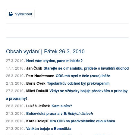
Vytisknout
Obsah vydání | Pátek 26.3. 2010
27.3. 2010 /
Není vám stydno, pane ministře?
17.7. 2010 /
Jan Čulík
Starejte se o maminku, přijdete o invalidní důchod
26.3. 2010 /
Petr Nachtmann
ODS má nyní v čele (zase) lháře
27.3. 2010 /
Boris Cvek
Topolánkův odchod byl překvapením
27.3. 2010 /
Miloš Dokulil
Vždyť se vždycky bojuje především o principy
a programy!
26.3. 2010 /
Lukáš Jelínek
Kam s ním?
27.3. 2010 /
Bolševická prasata v
Britských listech
26.3. 2010 /
Karel Dolejší
Hra ODS na předvolebního otloukánka
27.3. 2010 /
Vatikán bojuje o Benedikta