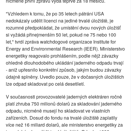
nicméně první zprávu vydá teprve za 18 měsíců.
"Vzhledem k tomu, že po 35 letech pátrání USA
nedokázaly udělit licenci na jediné trvalé úložiště, je
rozumné předpokládat, že umístění dvou nových úložišť
si vyžádá přinejmenším 50 let, pokud ne 75 nebo 100
let," tvrdí zpráva watchdogové organizace Institute for
Energy and Environmental Research (IEER). Ministerstvo
energetiky reagovalo prohlášením, podle nějž závazky
ohledně dlouhodobého ukládání jaderného odpadu trvají
- aniž upřesnilo konkrétní způsob, jakým budou závazky
údajně splněny. Uvedlo pouze, že v dočasných úložištích
lze odpad skladovat po celá desetiletí.
V současnosti provozovatelé jaderných elektráren ročně
platí zhruba 750 milionů dolarů za skladování jaderného
odpadu, nicméně musejí ho skladovat ve vlastních
zařízeních. Dosud do fondu na trvalé úložiště zaplatily
více než 16 miliard dolarů, ale ministerstvo energetiky za