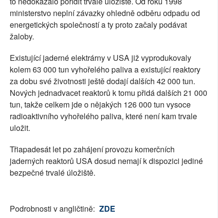
to nedokázalo pořídit trvalé úložiště. Od roku 1998
ministerstvo neplní závazky ohledně odběru odpadu od
energetických společností a ty proto začaly podávat
žaloby.
Existující jaderné elektrárny v USA již vyprodukovaly
kolem 63 000 tun vyhořelého paliva a existující reaktory
za dobu své životnosti ještě dodají dalších 42 000 tun.
Nových jednadvacet reaktorů k tomu přidá dalších 21 000
tun, takže celkem jde o nějakých 126 000 tun vysoce
radioaktivního vyhořelého paliva, které není kam trvale
uložit.
Třiapadesát let po zahájení provozu komerčních
jaderných reaktorů USA dosud nemají k dispozici jediné
bezpečné trvalé úložiště.
Podrobnosti v angličtině:
ZDE