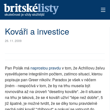
AKTUÁLNÍ VYDÁNÍ
Kováři a investice
ARCHIV
26. 11. 2009
TÉMATA
AUTOŘI
Pan Polák má
naprostou pravdu
v tom, že Achillovu želvu
PŘÍSPĚVKY NA PROVOZ
vysvětlujeme integrálním počtem, zatímco situaci, kterou
popisuje pan Greer nikoliv. Paradox je všek v něčem
jiném - nespočívá v tom, že by na trhu musela být
rovnováha až na úroveň "desetiny kováře". Je-li situace
na trhu je taková, že se 4 kováři uživí "lépe než dobře", 5
již špatně, je možné tvrdit, že se díky tomu pravidelně
nechá pátý kovář "zblbnout" a pokusí se vstoupit do