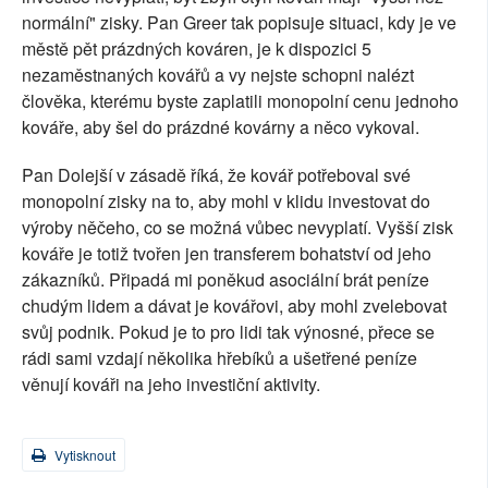
normální" zisky. Pan Greer tak popisuje situaci, kdy je ve
městě pět prázdných kováren, je k dispozici 5
nezaměstnaných kovářů a vy nejste schopni nalézt
člověka, kterému byste zaplatili monopolní cenu jednoho
kováře, aby šel do prázdné kovárny a něco vykoval.
Pan Dolejší v zásadě říká, že kovář potřeboval své
monopolní zisky na to, aby mohl v klidu investovat do
výroby něčeho, co se možná vůbec nevyplatí. Vyšší zisk
kováře je totiž tvořen jen transferem bohatství od jeho
zákazníků. Připadá mi poněkud asociální brát peníze
chudým lidem a dávat je kovářovi, aby mohl zvelebovat
svůj podnik. Pokud je to pro lidi tak výnosné, přece se
rádi sami vzdají několika hřebíků a ušetřené peníze
věnují kováři na jeho investiční aktivity.
Vytisknout