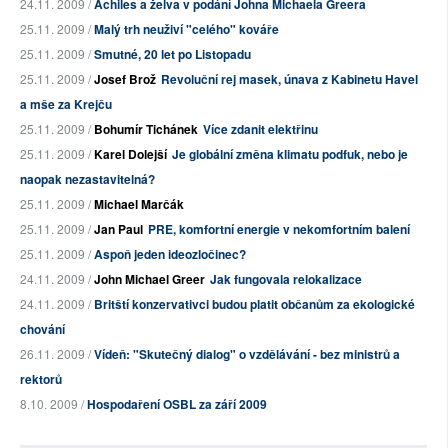
24.11. 2009 /
Achiles a želva v podání Johna Michaela Greera
25.11. 2009 /
Malý trh neuživí "celého" kováře
25.11. 2009 /
Smutné, 20 let po Listopadu
25.11. 2009 /
Josef Brož
Revoluční rej masek, únava z Kabinetu Havel
a mše za Krejču
25.11. 2009 /
Bohumír Tichánek
Více zdanit elektřinu
25.11. 2009 /
Karel Dolejší
Je globální změna klimatu podfuk, nebo je
naopak nezastavitelná?
25.11. 2009 /
Michael Marčák
25.11. 2009 /
Jan Paul
PRE, komfortní energie v nekomfortním balení
25.11. 2009 /
Aspoň jeden ideozločinec?
24.11. 2009 /
John Michael Greer
Jak fungovala relokalizace
24.11. 2009 /
Britští konzervativci budou platit občanům za ekologické
chování
26.11. 2009 /
Vídeň: "Skutečný dialog" o vzdělávání - bez ministrů a
rektorů
8.10. 2009 /
Hospodaření OSBL za září 2009