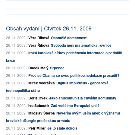
Obsah vydání | Čtvrtek 26.11. 2009
26.11. 2009 /
Věra Říhová
Osamělé domácnosti
26.11. 2009 /
Věra Říhová
Svoboda není matematická rovnice
26.11. 2009 /
Irská katolická církev potlačovala informace o pedofilii
kněží
26.11. 2009 /
Radek Malý
Srpenec
26.11. 2009 /
Proč se Obama se svou politikou nedokáže prosadit?
26.11. 2009 /
Mirek Vodrážka
Digitus Impudicus - genderová
technopolitika státu
26.11. 2009 /
Boris Cvek
Jako antikomunista chválím komunisty
26.11. 2009 /
Ivo Šebestík
Zač vděčíme Evropské unii?
26.11. 2009 /
Miloslav Štěrba
Nevěřím svým uším aneb o významu
brazilské džungle pro českou armádu
26.11. 2009 /
Petr Miller
Je to stále dokola