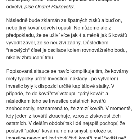
odvětví,
píše Ondřej Palkovský
.
Následně bude zklamán ze špatných zisků a buď on,
nebo jiný kovář odvětví opustí. Nemůžeme ale z
předpokladu, že se uživí více jak 4 a méně jak 5 kovářů
vyvodit závěr, že se neuživí žádný. Důsledkem
"necelých" čísel je oscilace kolem rovnovážného bodu,
nikoliv zhroucení trhu.
Popisovaná sitauce se navíc komplikuje tím, že kovárny
měly typicky určité investiční náklady - po vytvoření
investic byly k dispozici určité kapitálové statky. V
případě, že do kovářství vstoupil "pátý kovář" a
následkem toho se investice ostatních kovářů
znehodnotily, neznamená to, že zmizí kováři. V momentě,
kdy jeden z kovářů zkrachuje, vzroste ziskovost těch
ostatních. V delším období tak lidé nejspíš pochopí, že
postavit "pátou" kovárnu nemá smysl, protože se
investice nevyplatí, byť zbylí čtyři kováři mají "vyšší než