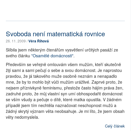
Svoboda není matematická rovnice
26. 11. 2009 /
Věra Říhová
Slíbila jsem některým čtenářům vysvětlení určitých pasáží ze
svého článku
"Osamělé domácnosti"
.
Především se veřejně omlouvám všem mužům, kteří skutečně
žijí sami a sami pečují o sebe a svou domácnost. Je naprostou
pravdou, že já takového muže osobně neznám a nenapadlo
mne, že by to mohlo být vůči mužům urážlivé. Zaprvé proto, že
nejsem příznivkyně feminismu, přestože často hájím práva žen,
zadruhé proto, že můj vlastní syn umí obhospodařit domácnost
se vším všudy a pečuje o dítě, které matka opustila. V žádném
případě jsem tím nechtěla naznačovat neschopnost mužů a
žádný skrytý význam věta neobsahuje. Je mi líto, že jsem obsah
věty nedomyslela.
Celý článek