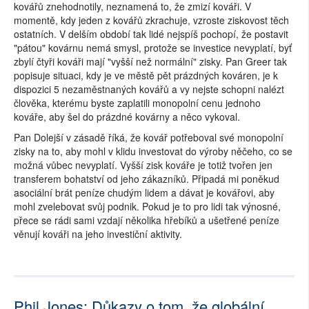
kovářů znehodnotily, neznamená to, že zmizí kováři. V
momentě, kdy jeden z kovářů zkrachuje, vzroste ziskovost těch
ostatních. V delším období tak lidé nejspíš pochopí, že postavit
"pátou" kovárnu nemá smysl, protože se investice nevyplatí, byť
zbylí čtyři kováři mají "vyšší než normální" zisky. Pan Greer tak
popisuje situaci, kdy je ve městě pět prázdných kováren, je k
dispozici 5 nezaměstnaných kovářů a vy nejste schopni nalézt
člověka, kterému byste zaplatili monopolní cenu jednoho
kováře, aby šel do prázdné kovárny a něco vykoval.
Pan Dolejší v zásadě říká, že kovář potřeboval své monopolní
zisky na to, aby mohl v klidu investovat do výroby něčeho, co se
možná vůbec nevyplatí. Vyšší zisk kováře je totiž tvořen jen
transferem bohatství od jeho zákazníků. Připadá mi poněkud
asociální brát peníze chudým lidem a dávat je kovářovi, aby
mohl zvelebovat svůj podnik. Pokud je to pro lidi tak výnosné,
přece se rádi sami vzdají několika hřebíků a ušetřené peníze
věnují kováři na jeho investiční aktivity.
Phil Jones: Důkazy o tom, že globální