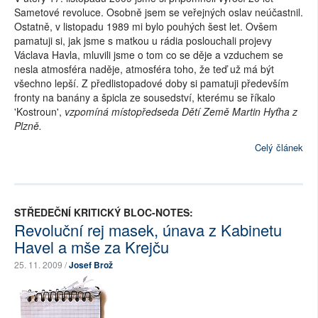
Sametové revoluce. Osobně jsem se veřejných oslav neúčastnil.
Ostatně, v listopadu 1989 mi bylo pouhých šest let. Ovšem
pamatuji si, jak jsme s matkou u rádia poslouchali projevy
Václava Havla, mluvili jsme o tom co se děje a vzduchem se
nesla atmosféra naděje, atmosféra toho, že teď už má být
všechno lepší. Z předlistopadové doby si pamatuji především
fronty na banány a špicla ze sousedství, kterému se říkalo
'Kostroun',
vzpomíná místopředseda Dětí Země Martin Hyťha z
Plzně.
Celý článek
STŘEDEČNÍ KRITICKÝ BLOC-NOTES:
Revoluční rej masek, únava z Kabinetu
Havel a mše za Krejču
25. 11. 2009 /
Josef Brož