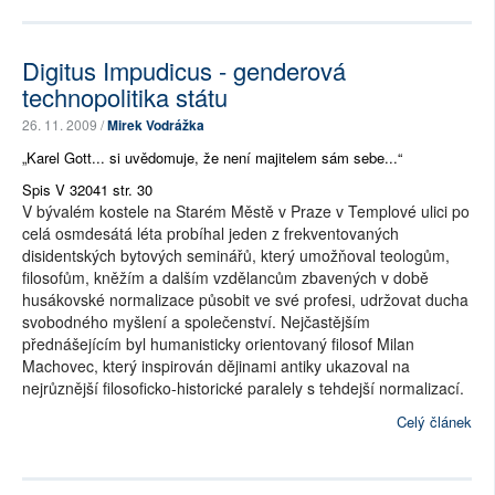
Digitus Impudicus - genderová
technopolitika státu
26. 11. 2009 /
Mirek Vodrážka
„Karel Gott... si uvědomuje, že není majitelem sám sebe...“
Spis V 32041 str. 30
V bývalém kostele na Starém Městě v Praze v Templové ulici po
celá osmdesátá léta probíhal jeden z frekventovaných
disidentských bytových seminářů, který umožňoval teologům,
filosofům, kněžím a dalším vzdělancům zbavených v době
husákovské normalizace působit ve své profesi, udržovat ducha
svobodného myšlení a společenství. Nejčastějším
přednášejícím byl humanisticky orientovaný filosof Milan
Machovec, který inspirován dějinami antiky ukazoval na
nejrůznější filosoficko-historické paralely s tehdejší normalizací.
Celý článek