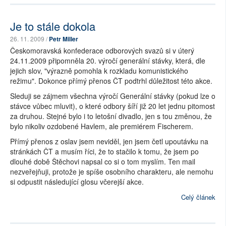
Je to stále dokola
26. 11. 2009 /
Petr Miller
Českomoravská konfederace odborových svazů si v úterý
24.11.2009 připomněla 20. výročí generální stávky, která, dle
jejich slov, "výrazně pomohla k rozkladu komunistického
režimu". Dokonce přímý přenos ČT podtrhl důležitost této akce.
Sleduji se zájmem všechna výročí Generální stávky (pokud lze o
stávce vůbec mluvit), o které odbory šíří již 20 let jednu pitomost
za druhou. Stejné bylo i to letošní divadlo, jen s tou změnou, že
bylo nikoliv ozdobené Havlem, ale premiérem Fischerem.
Přímý přenos z oslav jsem neviděl, jen jsem četl upoutávku na
stránkách ČT a musím říci, že to stačilo k tomu, že jsem po
dlouhé době Štěchovi napsal co si o tom myslím. Ten mail
nezveřejňuji, protože je spíše osobního charakteru, ale nemohu
si odpustit následující glosu včerejší akce.
Celý článek