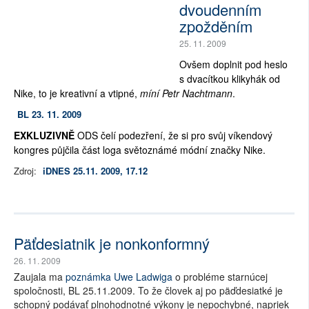
dvoudenním
zpožděním
25. 11. 2009
Ovšem doplnit pod heslo
s dvacítkou klikyhák od
Nike, to je kreativní a vtipné,
míní Petr Nachtmann
.
BL
23.
11. 2009
EXKLUZIVNĚ
ODS čelí podezření, že si pro svůj víkendový
kongres půjčila část loga světoznámé módní značky Nike.
Zdroj:
iDNES 25.11. 2009, 17.12
Päťdesiatnik je nonkonformný
26. 11. 2009
Zaujala ma
poznámka Uwe Ladwiga
o probléme starnúcej
spoločnosti, BL 25.11.2009. To že človek aj po päďdesiatké je
schopný podávať plnohodnotné výkony je nepochybné, napriek