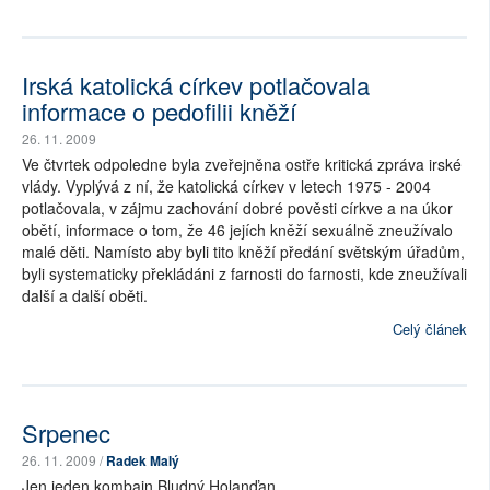
Irská katolická církev potlačovala
informace o pedofilii kněží
26. 11. 2009
Ve čtvrtek odpoledne byla zveřejněna ostře kritická zpráva irské
vlády. Vyplývá z ní, že katolická církev v letech 1975 - 2004
potlačovala, v zájmu zachování dobré pověsti církve a na úkor
obětí, informace o tom, že 46 jejích kněží sexuálně zneužívalo
malé děti. Namísto aby byli tito kněží předání světským úřadům,
byli systematicky překládáni z farnosti do farnosti, kde zneužívali
další a další oběti.
Celý článek
Srpenec
26. 11. 2009 /
Radek Malý
Jen jeden kombajn Bludný Holanďan