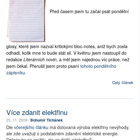
Před časem jsem tu začal psát pondělní
glosy, které jsem nazval kritickými bloc-notes, aniž bych zcela
odhadl, kolik mne to bude stát sil. V květnu jsem nastoupil do
redakce
Literárních novin
, a měl jsem najednou víc práce, než
jsem čekal. Přerušil jsem proto psaní
tohoto pondělního
zápisníku
.
Celý článek
Více zdanit elektřinu
25. 11. 2009 /
Bohumír Tichánek
Dle
včerejšího článku
má dotovaná výroba elektřiny nevýhody,
ale zde uvažuji o podstatném zdanění elektrické energie.
Dotace by se snížily, ale co další následky?