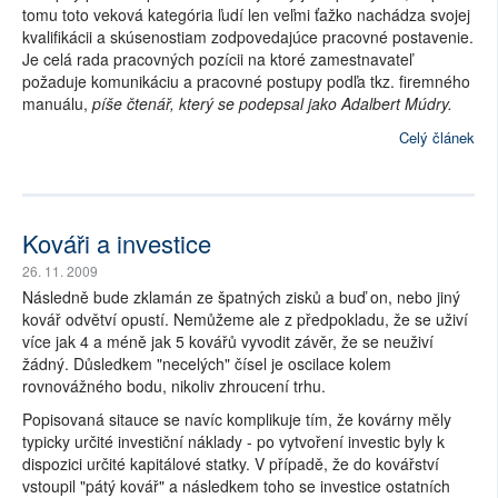
tomu toto veková kategória ľudí len veľmi ťažko nachádza svojej
kvalifikácii a skúsenostiam zodpovedajúce pracovné postavenie.
Je celá rada pracovných pozícii na ktoré zamestnavateľ
požaduje komunikáciu a pracovné postupy podľa tkz. firemného
manuálu,
píše čtenář, který se podepsal jako Adalbert Múdry.
Celý článek
Kováři a investice
26. 11. 2009
Následně bude zklamán ze špatných zisků a buď on, nebo jiný
kovář odvětví opustí. Nemůžeme ale z předpokladu, že se uživí
více jak 4 a méně jak 5 kovářů vyvodit závěr, že se neuživí
žádný. Důsledkem "necelých" čísel je oscilace kolem
rovnovážného bodu, nikoliv zhroucení trhu.
Popisovaná sitauce se navíc komplikuje tím, že kovárny měly
typicky určité investiční náklady - po vytvoření investic byly k
dispozici určité kapitálové statky. V případě, že do kovářství
vstoupil "pátý kovář" a následkem toho se investice ostatních