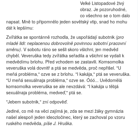
Velké Listopadové živý
obraz. Je pozoruhodné,
co všechno se o tom dalo
napsat. Mně to připomnělo jeden sovětský vtip, snad ho mohu
dát k lepšímu:
Zvířátka se spontánně rozhodla, že uspořádají subotnik
(pro
mladé lidi: neplacenou dobrovolně povinnou sobotní pracovní
směnu)
. V sobotu ráno se sešli skoro všichni, jen medvěd
chyběl. Veveruška tedy zvířátka seřadila a všichni se vydali k
medvědímu brlohu. Před vchodem se zastavili. Komsomolka
veveruška volá dovnitř a ptá se medvěda, proč nepřišel. "U
meňá probléma," ozve se z brlohu. "I kakája," ptá se veveruška.
"U meňá sexuálnaja probléma," ozve se. Óóó... Uvědomělá
komsomolka veveruška se ale nevzdává: "I kakája u těbjá
sexuálnaja probléma, medveď," ptá se.
"Jebem subotnik," zní odpověď.
Jediné, co mě na věci zajímá je, zda se mezi žáky gymnázia
našel alespoň jeden ideozločinec, který se zachoval po vzoru
ruského medvěda,
píše J. Hruška
.