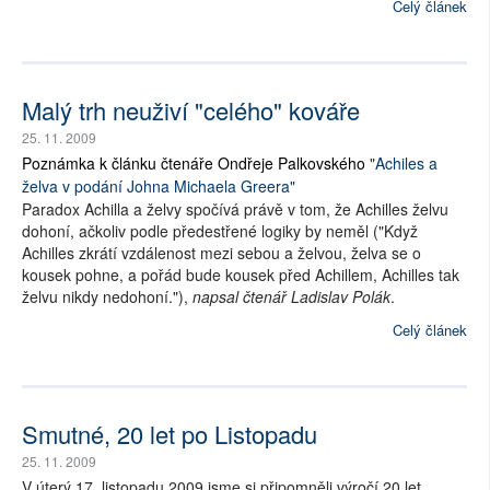
Celý článek
Malý trh neuživí "celého" kováře
25. 11. 2009
Poznámka k článku čtenáře Ondřeje Palkovského
"Achiles a
želva v podání Johna Michaela Greera"
Paradox Achilla a želvy spočívá právě v tom, že Achilles želvu
dohoní, ačkoliv podle předestřené logiky by neměl ("Když
Achilles zkrátí vzdálenost mezi sebou a želvou, želva se o
kousek pohne, a pořád bude kousek před Achillem, Achilles tak
želvu nikdy nedohoní."),
napsal čtenář Ladislav Polák
.
Celý článek
Smutné, 20 let po Listopadu
25. 11. 2009
V úterý 17. listopadu 2009 jsme si připomněli výročí 20 let