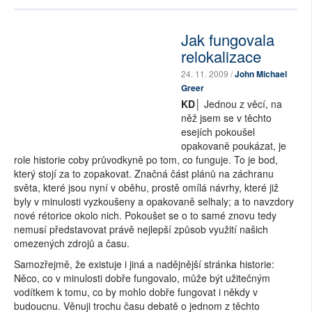
Jak fungovala
relokalizace
24. 11. 2009 /
John Michael
Greer
KD│
Jednou z věcí, na
něž jsem se v těchto
esejích pokoušel
opakovaně poukázat, je
role historie coby průvodkyně po tom, co funguje. To je bod,
který stojí za to zopakovat. Značná část plánů na záchranu
světa, které jsou nyní v oběhu, prostě omílá návrhy, které již
byly v minulosti vyzkoušeny a opakovaně selhaly; a to navzdory
nové rétorice okolo nich. Pokoušet se o to samé znovu tedy
nemusí představovat právě nejlepší způsob využití našich
omezených zdrojů a času.
Samozřejmě, že existuje i jiná a nadějnější stránka historie:
Něco, co v minulosti dobře fungovalo, může být užitečným
vodítkem k tomu, co by mohlo dobře fungovat i někdy v
budoucnu. Věnuji trochu času debatě o jednom z těchto