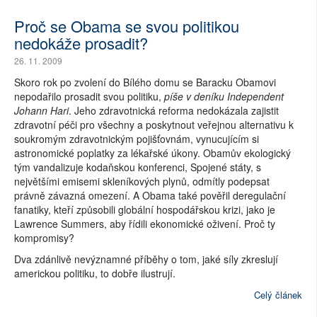
Proč se Obama se svou politikou
nedokáže prosadit?
26. 11. 2009
Skoro rok po zvolení do Bílého domu se Baracku Obamovi
nepodařilo prosadit svou politiku,
píše v deníku Independent
Johann Hari
. Jeho zdravotnická reforma nedokázala zajistit
zdravotní péči pro všechny a poskytnout veřejnou alternativu k
soukromým zdravotnickým pojišťovnám, vynucujícím si
astronomické poplatky za lékařské úkony. Obamův ekologický
tým vandalizuje kodaňskou konferenci, Spojené státy, s
největšími emisemi skleníkových plynů, odmítly podepsat
právně závazná omezení. A Obama také pověřil deregulační
fanatiky, kteří způsobili globální hospodářskou krizi, jako je
Lawrence Summers, aby řídili ekonomické oživení. Proč ty
kompromisy?
Dva zdánlivě nevýznamné příběhy o tom, jaké síly zkreslují
americkou politiku, to dobře ilustrují.
Celý článek