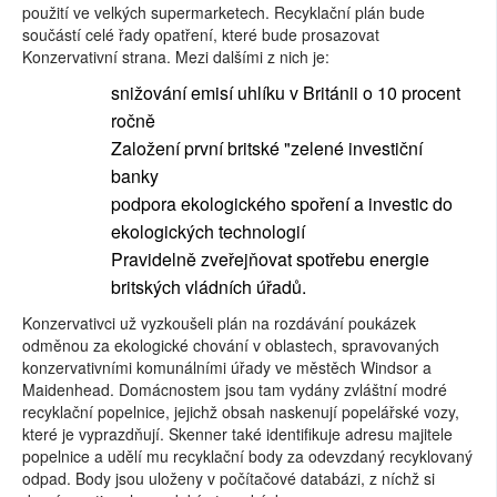
použití ve velkých supermarketech. Recyklační plán bude
součástí celé řady opatření, které bude prosazovat
Konzervativní strana. Mezi dalšími z nich je:
snižování emisí uhlíku v Británii o 10 procent
ročně
Založení první britské "zelené investiční
banky
podpora ekologického spoření a investic do
ekologických technologií
Pravidelně zveřejňovat spotřebu energie
britských vládních úřadů.
Konzervativci už vyzkoušeli plán na rozdávání poukázek
odměnou za ekologické chování v oblastech, spravovaných
konzervativními komunálními úřady ve městěch Windsor a
Maidenhead. Domácnostem jsou tam vydány zvláštní modré
recyklační popelnice, jejichž obsah naskenují popelářské vozy,
které je vyprazdňují. Skenner také identifikuje adresu majitele
popelnice a udělí mu recyklační body za odevzdaný recyklovaný
odpad. Body jsou uloženy v počítačové databázi, z níchž si