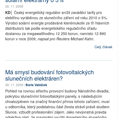
26. 11. 2009
KD│
Český energetický regulátor snížil zaváděcí tarify pro
elektřinu vyráběnou ze slunečního záření od roku 2010 o 5%.
Výrobci solární energie prodáváné kterémukoliv ze tří hlavních
distributorů tak podle energetického regulačního úřadu
dostanou za megawatthodinu 12 250 korun, namísto 12 890
korun v roce 2009,
napsal pro Reuters Michael Kahn
.
Celý článek
Má smysl budování fotovoltaických
slunečních elektráren?
26. 11. 2009 /
Boris Valníček
Pohled na rovnou střechu provozní budovy Národního divadla,
pokrytou slunečními fotovoltaickými panely, s následujícím
chvalozpěvem na značný finanční přínos tohoto zařízení, musí
u odborníka, který podstatnou část života strávil právě studiem
Slunce, vzbudit profesionální zájem. Jako nevývratná pravda
odjakživa platí, že maximální využití dopadajícího slunečního