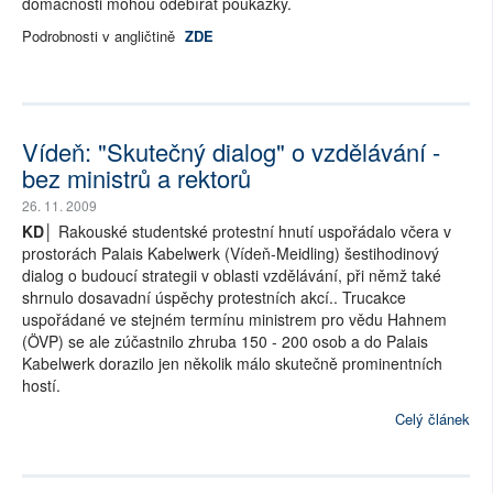
domácnosti mohou odebírat poukázky.
Podrobnosti v angličtině
ZDE
Vídeň: "Skutečný dialog" o vzdělávání -
bez ministrů a rektorů
26. 11. 2009
KD│
Rakouské studentské protestní hnutí uspořádalo včera v
prostorách Palais Kabelwerk (Vídeň-Meidling) šestihodinový
dialog o budoucí strategii v oblasti vzdělávání, při němž také
shrnulo dosavadní úspěchy protestních akcí.. Trucakce
uspořádané ve stejném termínu ministrem pro vědu Hahnem
(ÖVP) se ale zúčastnilo zhruba 150 - 200 osob a do Palais
Kabelwerk dorazilo jen několik málo skutečně prominentních
hostí.
Celý článek