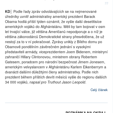
KD│
Podle řady zpráv odvolávajících se na nejmenované
úředníky uvnitř administrativy americký prezident Barack
Obama hodlá příští týden oznámit, že vyšle další desetitisíce
amerických vojáků do Afghánistánu. Měli by tam bojovat v osm
let trvající válce, již většina Američanů nepodporuje a o níž je
většina zákonodárců Demokratické strany přesvědčena, že už
nestojí za to v ní pokračovat. Zprávy unikly z Bílého domu po
Obamově pondělním závěrečném jednání s vysokými
představiteli armády, viceprezidentem Joem Bidenem, ministryní
zahraničí Hillary Clintonovou, ministrem obrany Robertem
Gatesem, poradcem pro národní bezpečnost Jimem Jonesem,
americkým velvyslancem v Afghánistánu Karlem Eikenberrym a
dvanácti dalšími důležitými členy administrativy. Podle nich
prezident během příštích devíti měsíců vyšle do regionu dalších
34 000 vojáků,
napsal pro Truthout Jason Leopold
.
Celý článek
POZNÁMKA NA OKRAJ