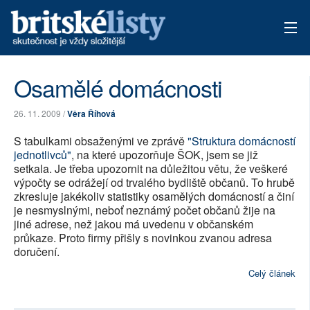
AKTUÁLNÍ VYDÁNÍ
Osamělé domácnosti
ARCHIV
26. 11. 2009 /
Věra Říhová
TÉMATA
S tabulkami obsaženými ve zprávě
"Struktura domácností
jednotlivců"
, na které upozorňuje ŠOK, jsem se již
AUTOŘI
setkala. Je třeba upozornit na důležitou větu, že veškeré
výpočty se odrážejí od trvalého bydliště občanů. To hrubě
zkresluje jakékoliv statistiky osamělých domácností a činí
PŘÍSPĚVKY NA PROVOZ
je nesmyslnými, neboť neznámý počet občanů žije na
jiné adrese, než jakou má uvedenu v občanském
průkaze. Proto firmy přišly s novinkou zvanou adresa
doručení.
Celý článek