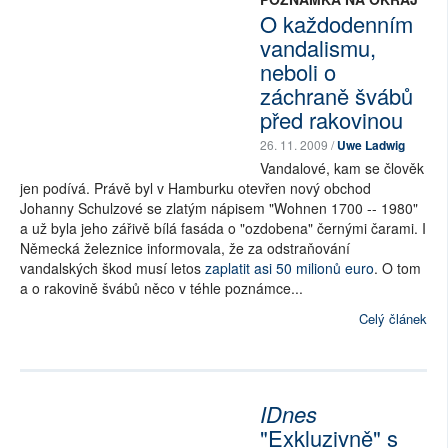
O každodenním
vandalismu,
neboli o
záchraně švábů
před rakovinou
26. 11. 2009 /
Uwe Ladwig
Vandalové, kam se člověk
jen podívá. Právě byl v Hamburku otevřen nový obchod
Johanny Schulzové se zlatým nápisem "Wohnen 1700 -- 1980"
a už byla jeho zářivě bílá fasáda o "ozdobena" černými čarami. I
Německá železnice informovala, že za odstraňování
vandalských škod musí letos
zaplatit asi 50 milionů euro
. O tom
a o rakovině švábů něco v téhle poznámce...
Celý článek
IDnes
"Exkluzivně" s