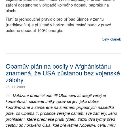
záření dostaneme v případě kolmého dopadu paprsků na
plochu.
Platí tu jednoduché pravidlo:pro případ Slunce v zenitu
(nadhlavníku) a přijímač v horizontální rovině bude v pravé
poledne dopadat 100% energie.
Celý článek
Obamův plán na posily v Afghánistánu
znamená, že USA zůstanou bez vojenské
zálohy
26. 11. 2009
Dotázaní úředníci odmítli Obamovu strategii veřejně
komentovat, nicméně úniky zpráv se jeví jako dobře
koordinované a zaměřené na zmírnění případných následků
poté, co Obama 1. prosince veřejně oznámí své záměry. Jeho
prohlášení, které přednese příští týden, zazní dva týdny před
cestou do norského Osla, kde převezme Nobelovu cenu míru.