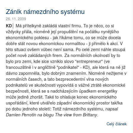
Zánik námezdního systému
26. 11. 2009
KD│
Má přítelkyně zakládá vlastní firmu. To je něco, co si
vždycky přála, nicméně její propuštění na počátku nynějšího
ekonomického poklesu - jak říkáme tomu, co se může docela
dobře stát novou ekonomickou normalitou - ji přimělo k akci. V
této situaci ovšem vůbec není sama. Po celé zemi náhle stoupá
počet nově zakládaných firem. Za normálních okolností by to
bylo pro zemi, kde sice vzniklo slovo "entrepreneur" (ve
francouzštině i v angličtině "podnikatel" - KD), ale která na ně již
dávno zapomněla, bylo dobrým znamením. Nicméně nežijeme v
normálních časech, a tato bezprecedentní vlna nových
podnikatelů ve skutečnosti vypovídá o vážné ztrátě ekonomické
bezpečnosti, která se s nadcházejícím úpadkem energetiky
může jedině zhoršit. Také to ohlašuje konec ekonomického
uspořádání, které utvářelo západní ekonomický prostor takřka
po dobu jednoho století: Totiž námezdního systému,
napsal
Damien Perrotin na blogu The view from Brittany
.
Celý článek