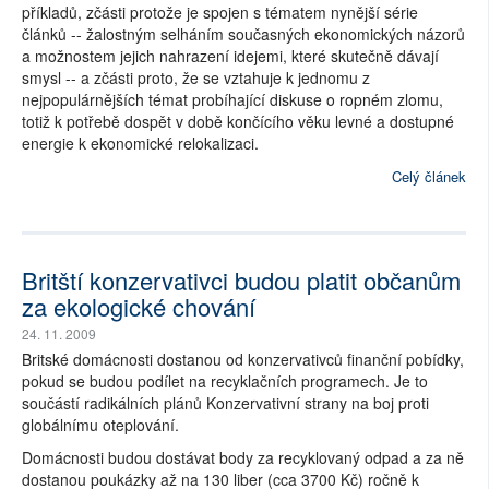
příkladů, zčásti protože je spojen s tématem nynější série
článků -- žalostným selháním současných ekonomických názorů
a možnostem jejich nahrazení idejemi, které skutečně dávají
smysl -- a zčásti proto, že se vztahuje k jednomu z
nejpopulárnějších témat probíhající diskuse o ropném zlomu,
totiž k potřebě dospět v době končícího věku levné a dostupné
energie k ekonomické relokalizaci.
Celý článek
Britští konzervativci budou platit občanům
za ekologické chování
24. 11. 2009
Britské domácnosti dostanou od konzervativců finanční pobídky,
pokud se budou podílet na recyklačních programech. Je to
součástí radikálních plánů Konzervativní strany na boj proti
globálnímu oteplování.
Domácnosti budou dostávat body za recyklovaný odpad a za ně
dostanou poukázky až na 130 liber (cca 3700 Kč) ročně k