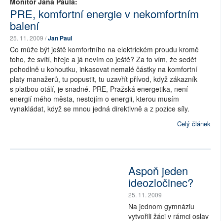
Monitor Jana Paula:
PRE, komfortní energie v nekomfortním
balení
25. 11. 2009 /
Jan Paul
Co může být ještě komfortního na elektrickém proudu kromě
toho, že svítí, hřeje a já nevím co ještě? Za to vím, že sedět
pohodlně u kohoutku, inkasovat nemalé částky na komfortní
platy manažerů, tu popustit, tu uzavřít přívod, když zákazník
s platbou otálí, je snadné. PRE, Pražská energetika, není
energií mého města, nestojím o energii, kterou musím
vynakládat, když se mnou jedná direktivně a z pozice síly.
Celý článek
Aspoň jeden
ideozločinec?
25. 11. 2009
Na jednom gymnáziu
vytvořili žáci v rámci oslav