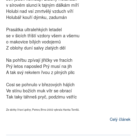
v sírovém slunci k tajným dálkám míří
Holubi nad vsí zmrtvělý vzduch víří
Holubář kouří dýmku, zadumán
Prasátka ultralehkých letadel
se v šicích tříští vzdory všem a všemu
o makovice bílých vodojemů
Z oblohy duní salvy zlatých děl
Na pohřbu zpívají jiřičky ve fracích
Prý letos naposled Prý musí na jih
A tak svý rekviem řvou z plných plic
Cosi se pohnulo v březových hájích
Ve stínu božích muk vítr se obrací
Tak taky táhneš pryč, podzimu vstříc
Ze sbírky
, Petrov, Brno 2002 vybrala Hanka Tomšů.
Vraní zpěvy
Celý článek