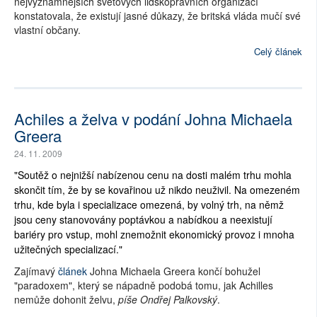
nejvyznamnějších světových lidskoprávních organizací
konstatovala, že existují jasné důkazy, že britská vláda mučí své
vlastní občany.
Celý článek
Achiles a želva v podání Johna Michaela
Greera
24. 11. 2009
"Soutěž o nejnižší nabízenou cenu na dosti malém trhu mohla
skončit tím, že by se kovařinou už nikdo neuživil. Na omezeném
trhu, kde byla i specializace omezená, by volný trh, na němž
jsou ceny stanovovány poptávkou a nabídkou a neexistují
bariéry pro vstup, mohl znemožnit ekonomický provoz i mnoha
užitečných specializací."
Zajímavý
článek
Johna Michaela Greera končí bohužel
"paradoxem", který se nápadně podobá tomu, jak Achilles
nemůže dohonit želvu,
píše Ondřej Palkovský
.