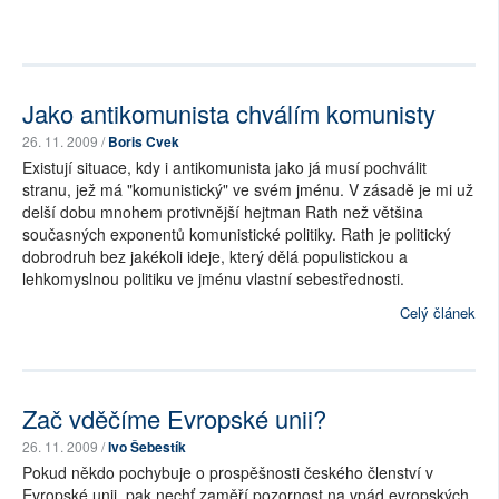
Jako antikomunista chválím komunisty
26. 11. 2009 /
Boris Cvek
Existují situace, kdy i antikomunista jako já musí pochválit
stranu, jež má "komunistický" ve svém jménu. V zásadě je mi už
delší dobu mnohem protivnější hejtman Rath než většina
současných exponentů komunistické politiky. Rath je politický
dobrodruh bez jakékoli ideje, který dělá populistickou a
lehkomyslnou politiku ve jménu vlastní sebestřednosti.
Celý článek
Zač vděčíme Evropské unii?
26. 11. 2009 /
Ivo Šebestík
Pokud někdo pochybuje o prospěšnosti českého členství v
Evropské unii, pak nechť zaměří pozornost na vpád evropských