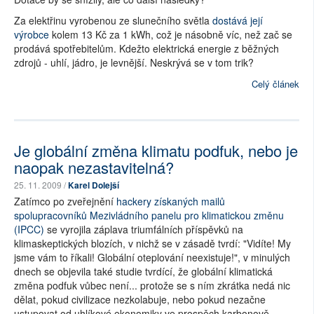
Za elektřinu vyrobenou ze slunečního světla
dostává její
výrobce
kolem 13 Kč za 1 kWh, což je násobně víc, než zač se
prodává spotřebitelům. Kdežto elektrická energie z běžných
zdrojů - uhlí, jádro, je levnější. Neskrývá se v tom trik?
Celý článek
Je globální změna klimatu podfuk, nebo je
naopak nezastavitelná?
25. 11. 2009 /
Karel Dolejší
Zatímco po zveřejnění
hackery získaných mailů
spolupracovníků Mezivládního panelu pro klimatickou změnu
(IPCC)
se vyrojila záplava triumfálních příspěvků na
klimaskeptických blozích, v nichž se v zásadě tvrdí: "Vidíte! My
jsme vám to říkali! Globální oteplování neexistuje!", v minulých
dnech se objevila také studie tvrdící, že globální klimatická
změna podfuk vůbec není... protože se s ním zkrátka nedá nic
dělat, pokud civilizace nezkolabuje, nebo pokud nezačne
ustupovat od uhlíkové ekonomiky ve prospěch karbonově