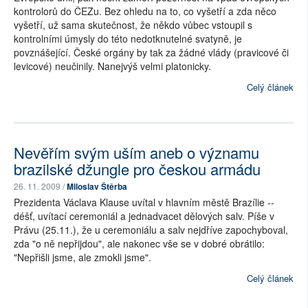
kontrolorů do ČEZu. Bez ohledu na to, co vyšetří a zda něco
vyšetří, už sama skutečnost, že někdo vůbec vstoupil s
kontrolními úmysly do této nedotknutelné svatyně, je
povznášející. České orgány by tak za žádné vlády (pravicové či
levicové) neučinily. Nanejvýš velmi platonicky.
Celý článek
Nevěřím svým uším aneb o významu
brazilské džungle pro českou armádu
26. 11. 2009 /
Miloslav Štěrba
Prezidenta Václava Klause uvítal v hlavním městě Brazílie --
déšť, uvítací ceremoniál a jednadvacet dělových salv. Píše v
Právu (25.11.), že u ceremoniálu a salv nejdříve zapochyboval,
zda "o ně nepřijdou", ale nakonec vše se v dobré obrátilo:
"Nepřišli jsme, ale zmokli jsme".
Celý článek