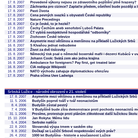
17. 8. 2007
Provedené výkony nejsou ze zdravotního pojištění plně hrazeny?
16. 8. 2007
Záchranka pro cizince? Zaplaťte předem, ošetření bude později a l
17. 8. 2007
Pasti života
17. 8. 2007
Cena pevných svazků s obyvateli České republiky
17. 8. 2007
Nature Precedings
16. 8. 2007
Co je české, to je hezké?
17. 8. 2007
Čechy Čechům aneb xenofobní Luboš Palata
17. 8. 2007
ČT vybírá neobjektivně hospodářské "odborníky"
17. 8. 2007
Ztohoven České televize
17. 8. 2007
Asymetrie mezi většinou a menšinou na příkladě Lužických Srbů
16. 8. 2007
S Klvaňou jednat nebudeme
16. 8. 2007
Život za dvě tisícovky
15. 8. 2007
Německý tisk psal o německé boxerské mafii i dezerci Kubáců v u
16. 8. 2007
Johann Cook: Svätá zem ako jedna krajina
16. 8. 2007
Ambulance for foreigners? Pay first, get treated later
16. 8. 2007
CIA rediguje Wikipedii
16. 8. 2007
NATO východu zahajuje diplomatickou ofenzívu
17. 8. 2007
Praha očima Uwe Ladwiga
Srbská Lužice - národní obrození v 21. století
17. 8. 2007
Asymetrie mezi většinou a menšinou na příkladě Lužických Srbů
11. 5. 2006
Budyšín poprvé tváří v tvář neonacistům
8. 4. 2006
Budyšín zůstal pestrý
7. 4. 2006
V Budyšíně bude zítra demonstrace proti pochodu neonacistů 
31. 1. 2006
Prosíme, protestuje proti plánům zlikvidovat další lužickou školu
15. 10. 2004
Jan Rokyta: Mému lidu
5. 4. 2004
Serbske nalěćo
22. 8. 2003
Slovanská výspa trnem v saském oku
9. 8. 2002
Dočkají se Lužičtí Srbové respektování svých práv?
26. 4. 2002
1000 let Budyšína - historie a současnost Lužice