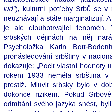
lud“
), kulturní potřeby Srbů se v
neuznávají a stále marginalizují. A
je ale dlouhotrvající fenomén
srbských dějinách na něj nar
Psycholožka Karin Bott-Bode
pronásledování srbštiny v nacion
dokazuje: „Pocit vlastní hodnoty u
rokem 1933 neměla srbština v
prestiž. Mluvit srbsky bylo v do
dokonce rizikem. Pokud Srbové
odmítání svého jazyka snést, byli