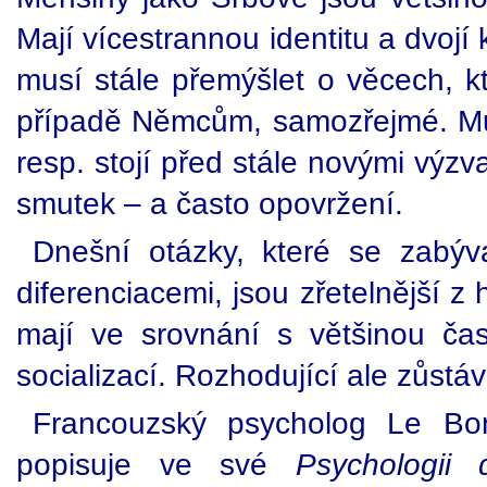
Mají vícestrannou identitu a dvojí 
musí stále přemýšlet o věcech, k
případě Němcům, samozřejmé. Mus
resp. stojí před stále novými výzva
smutek – a často opovržení.
Dnešní otázky, které se zabývaj
diferenciacemi, jsou zřetelnější z
mají ve srovnání s většinou čast
socializací. Rozhodující ale zůst
Francouzský psycholog Le Bon
popisuje ve své
Psychologii 