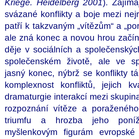
Kriege. Heidelberg 2001
). Zajíma
svázané konflikty a boje mezi nej
patří k takzvaným „vítězům“ a „po
ale zná konec a novou hrou začín
děje v sociálních a společenskýc
společenském životě, ale ve sp
jasný konec, nýbrž se konflikty 
komplexnost konfliktů, jejich kv
dramaturgie interakcí mezi skupin
rozpoznání vítěze a poraženého.
triumfu a hrozba jeho poníž
myšlenkovým figurám evropské 