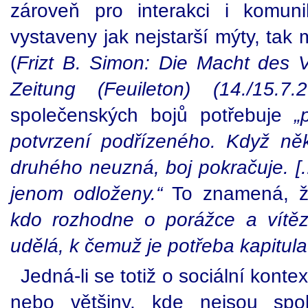
zároveň pro interakci i komuni
vystaveny jak nejstarší mýty, tak
(
Frizt B. Simon: Die Macht des V
Zeitung (Feuileton) (14./15.7
společenských bojů potřebuje
„
potvrzení podřízeného. Když někd
druhého neuzná, boj pokračuje. [..
jenom odloženy.“
To znamená, 
kdo rozhodne o porážce a vítěz
udělá, k čemuž je potřeba kapitula
Jedná-li se totiž o sociální konte
nebo většiny, kde nejsou spo