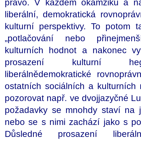
právo. V každém okamžiku a na
liberální, demokratická rovnopráv
kulturní perspektivy. To potom
„potlačování nebo přinejmenš
kulturních hodnot a nakonec vy
prosazení kulturní heg
liberálnědemokratické rovnoprávn
ostatních sociálních a kulturníc
pozorovat např. ve dvojjazyčné Luž
požadavky se mnohdy staví na 
nebo se s nimi zachází jako s p
Důsledné prosazení liberálně