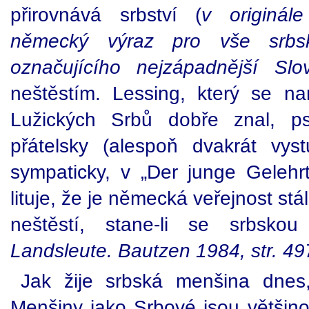
přirovnává srbství (
v originá
německý výraz pro vše srbs
označujícího nejzápadnější Sl
neštěstím. Lessing, který se na
Lužických Srbů dobře znal, p
přátelsky (alespoň dvakrát vystu
sympaticky, v „Der junge Gelehrt
lituje, že je německá veřejnost stá
neštěstí, stane-li se srbskou
Landsleute. Bautzen 1984, str. 49
Jak žije srbská menšina dnes
Menšiny jako Srbové jsou většinou