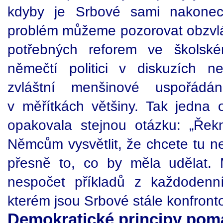
kdyby je Srbové sami nakonec
problém můžeme pozorovat obzvláš
potřebných reforem ve školské
němečtí politici v diskuzích n
zvláštní menšinové uspořádán
v měřítkách většiny. Tak jedna o
opakovala stejnou otázku: „Ře
Němcům vysvětlit, že chcete tu ne
přesně to, co by měla udělat.
nespočet příkladů z každodenní
kterém jsou Srbové stále konfronto
Demokratické principy pomáh