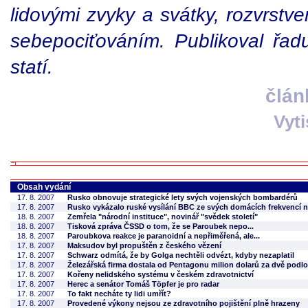
lidovými zvyky a svátky, rozvrstv
sebepociťováním. Publikoval řad
statí.
člán
Vyt
Obsah vydání
17. 8. 2007
Rusko obnovuje strategické lety svých vojenských bombardérů
17. 8. 2007
Rusko vykázalo ruské vysílání BBC ze svých domácích frekvencí 
18. 8. 2007
Zemřela "národní instituce", novinář "svědek století"
18. 8. 2007
Tisková zpráva ČSSD o tom, že se Paroubek nepo...
18. 8. 2007
Paroubkova reakce je paranoidní a nepřiměřená, ale...
17. 8. 2007
Maksudov byl propuštěn z českého vězení
17. 8. 2007
Schwarz odmítá, že by Golga nechtěli odvézt, kdyby nezaplatil
17. 8. 2007
Železářská firma dostala od Pentagonu milion dolarů za dvě podlo
17. 8. 2007
Kořeny nelidského systému v českém zdravotnictví
17. 8. 2007
Herec a senátor Tomáš Töpfer je pro radar
17. 8. 2007
To fakt necháte ty lidi umřít?
17. 8. 2007
Provedené výkony nejsou ze zdravotního pojištění plně hrazeny