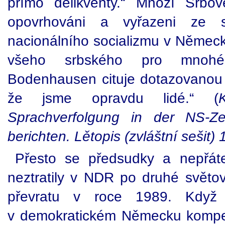
přímo delikventy.“ Mnozí Srbov
opovrhováni a vyřazeni ze s
nacionálního socializmu v Německ
všeho srbského pro mnohé 
Bodenhausen cituje dotazovanou o
že jsme opravdu lidé.“ (
Sprachverfolgung in der NS-Ze
berichten. Lětopis (zvláštní sešit) 
Přesto se předsudky a nepřát
neztratily v NDR po druhé světov
převratu v roce 1989. Když 
v demokratickém Německu kompe