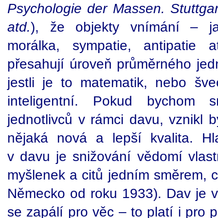
Psychologie der Massen. Stuttga
atd.
), že objekty vnímání – jak
morálka, sympatie, antipatie 
přesahují úroveň průměrného jedn
jestli je to matematik, nebo š
inteligentní. Pokud bychom sm
jednotlivců v rámci davu, vznikl 
nějaká nová a lepší kvalita. Hla
v davu je snižování vědomí vlastn
myšlenek a citů jedním směrem, c
Německo od roku 1933). Dav je 
se zapálí pro věc – to platí i pro 