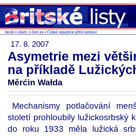
deník o všem, o čem se v České republice příliš nemluví
17. 8. 2007
Asymetrie mezi větš
na příkladě Lužickýc
Měrćin Wałda
Mechanismy potlačování menš
století prohloubily lužickosrbsk
do roku 1933 měla lužická sr