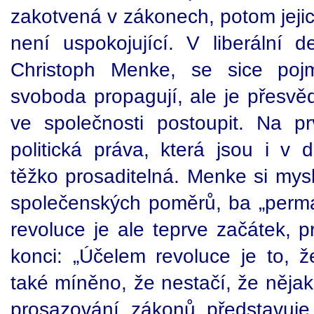
zakotvená v zákonech, potom jeji
není uspokojující. V liberální de
Christoph Menke, se sice poj
svoboda propagují, ale je přesvě
ve společnosti postoupit. Na p
politická práva, která jsou i v d
těžko prosaditelná. Menke si mysl
společenských poměrů, ba „perma
revoluce je ale teprve začátek, 
konci: „Účelem revoluce je to, ž
také míněno, že nestačí, že nějak
prosazování zákonů představuje