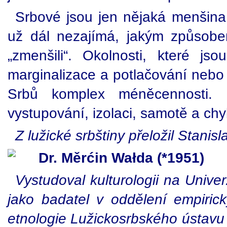
Srbové jsou jen nějaká menšina, 
už dál nezajímá, jakým způsob
„zmenšili“. Okolnosti, které 
marginalizace a potlačování nebo 
Srbů komplex méněcennosti. P
vystupování, izolaci, samotě a ch
Z lužické srbštiny přeložil Stanis
Dr. Měrćin Wałda (*1951)
Vystudoval kulturologii na Univer
jako badatel v oddělení empiric
etnologie Lužickosrbského ústavu