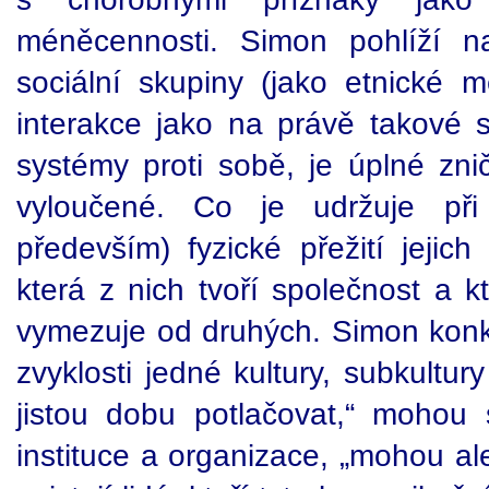
méněcennosti. Simon pohlíží n
sociální skupiny (jako etnické m
interakce jako na právě takové sy
systémy proti sobě, je úplné zni
vyloučené. Co je udržuje při
především) fyzické přežití jejic
která z nich tvoří společnost a kt
vymezuje od druhých. Simon konkr
zvyklosti jedné kultury, subkultu
jistou dobu potlačovat,“ mohou s
instituce a organizace, „mohou al