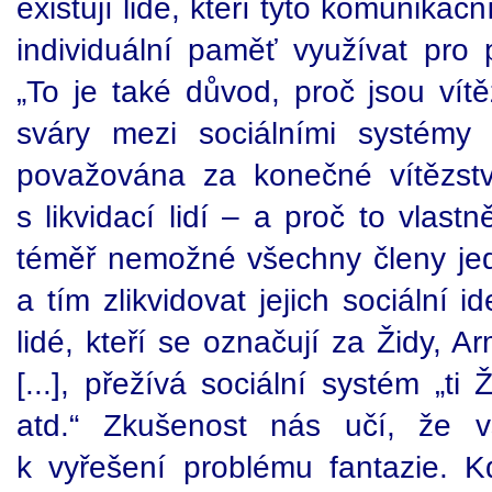
existují lidé, kteří tyto komunikač
individuální paměť využívat pro p
„To je také důvod, proč jsou vít
sváry mezi sociálními systémy (
považována za konečné vítězst
s likvidací lidí – a proč to vlast
téměř nemožné všechny členy jedn
a tím zlikvidovat jejich sociální i
lidé, kteří se označují za Židy, A
[...], přežívá sociální systém „ti 
atd.“ Zkušenost nás učí, že 
k vyřešení problému fantazie. K