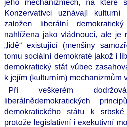
jeho mechanizmech, na které se
Konzervativci uznávají kulturn
založen liberální demokratick
nahlížena jako vládnoucí, ale je
„lidě“ existující (menšiny samoz
tomu sociální demokraté jakož i li
demokratický stát vůbec zasahova
k jejím (kulturním) mechanizmům v
Při veškerém dodržov
liberálnědemokratických princi
demokratického státu k srbské 
protože legislativní i exekutivní m