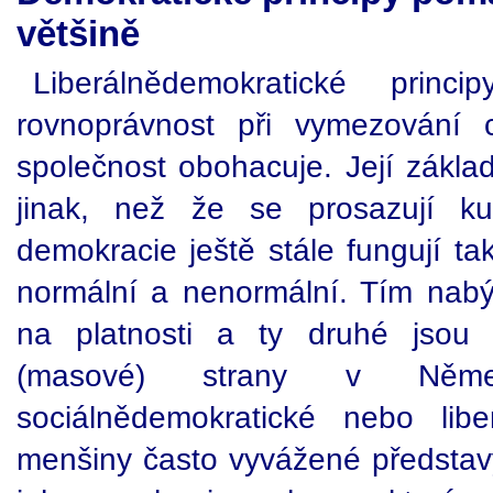
většině
Liberálnědemokratické princi
rovnoprávnost při vymezování c
společnost obohacuje. Její základ
jinak, než že se prosazují kult
demokracie ještě stále fungují tak
normální a nenormální. Tím nabýva
na platnosti a ty druhé jsou o
(masové) strany v Němec
sociálnědemokratické nebo lib
menšiny často vyvážené představ