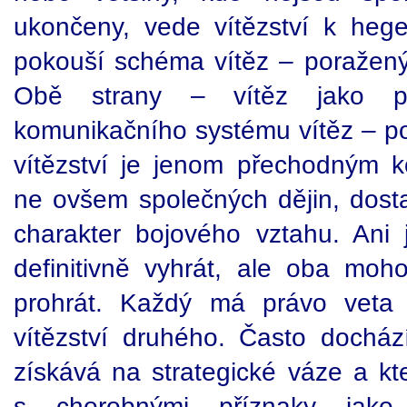
ukončeny, vede vítězství k hegem
pokouší schéma vítěz – poražený 
Obě strany – vítěz jako p
komunikačního systému vítěz – po
vítězství je jenom přechodným k
ne ovšem společných dějin, dos
charakter bojového vztahu. Ani
definitivně vyhrát, ale oba moho
prohrát. Každý má právo veta 
vítězství druhého. Často dochází
získává na strategické váze a kt
s chorobnými příznaky jako