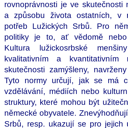
rovnoprávnosti je ve skutečnosti 
a způsobu života ostatních, v 
potřeb Lužických Srbů. Pro něm
politiky je to, ať vědomě neb
Kultura lužickosrbské menšin
kvalitativním a kvantitativní
skutečnosti zamýšleny, navržen
Tyto normy určují, jak se má c
vzdělávání, médiích nebo kulturní
struktury, které mohou být užiteč
německé obyvatele. Znevýhodňují
Srbů, resp. ukazují se pro jejich 