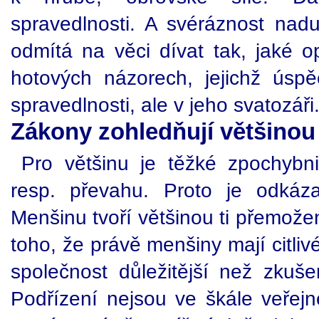
spravedlnosti. A svéráznost nad
odmítá na věci dívat tak, jaké o
hotových názorech, jejichž úsp
spravedlnosti, ale v jeho svatozáři
Zákony zohledňují většinou 
Pro většinu je těžké zpochybni
resp. převahu. Proto je odkáz
Menšinu tvoří většinou ti přemožen
toho, že právě menšiny mají citliv
společnost důležitější než zkušen
Podřízení nejsou ve škále veře