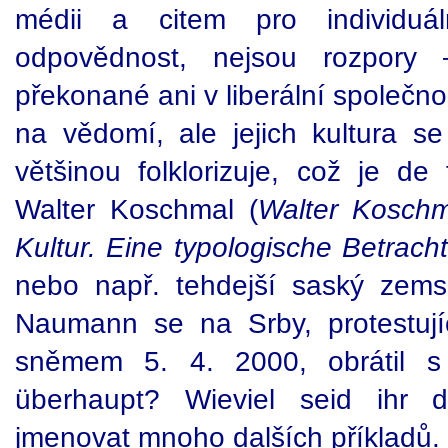
médii a citem pro individuál
odpovědnost, nejsou rozpory 
překonané ani v liberální společno
na vědomí, ale jejich kultura se
většinou folklorizuje, což je de
Walter Koschmal (
Walter Koschm
Kultur. Eine typologische Betrach
nebo např. tehdejší saský zemsk
Naumann se na Srby, protestuj
sněmem 5. 4. 2000, obrátil s 
überhaupt? Wieviel seid ihr 
jmenovat mnoho dalších příkladů.