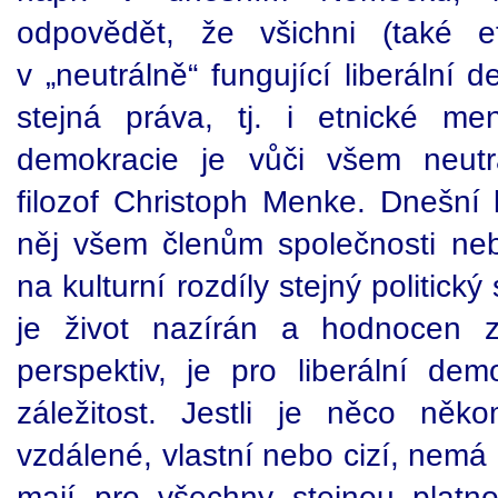
odpovědět, že všichni (také e
v „neutrálně“ fungující liberální 
stejná práva, tj. i etnické men
demokracie je vůči všem neutr
filozof Christoph Menke. Dnešní 
něj všem členům společnosti neb
na kulturní rozdíly stejný politick
je život nazírán a hodnocen z
perspektiv, je pro liberální dem
záležitost. Jestli je něco něk
vzdálené, vlastní nebo cizí, nemá 
mají pro všechny stejnou platn