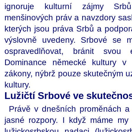
ignoruje kulturní zájmy Srb
menšinových práv a navzdory sask
kterých jsou práva Srbů a podpor
výslovně uvedeny. Srbové se m
ospravedlňovat, bránit svou e
Dominance německé kultury v 
zákony, nýbrž pouze skutečným u
kultury.
Lužičtí Srbové ve skutečno
Právě v dnešních proměnách a kr
jasné rozpory. I když máme my S
lužickosrbskou nadaci (lužickos