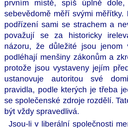
prvním místě, spíš úplně dole,
sebevědomě měří svými měřítky.
podřízení sami se strachem a nev
považují se za historicky irele
názoru, že důležité jsou jenom 
podléhají menšiny zákonům a zkr
protože jsou vystaveny jejím pře
ustanovuje autoritou své dom
pravidla, podle kterých je třeba j
se společenské zdroje rozdělí. Tat
být vždy spravedlivá.
Jsou-li v liberální společnosti m