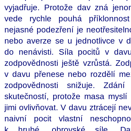
vyjadřuje.
Protože dav zná jenom
vede rychle pouhá příklonnos
nejasné podezření je neotřesitelno
nebo averze se u jednotlivce v 
do nenávisti. Síla pocitů v davu
zodpovědnosti ještě vzrůstá. Zod
v davu přenese nebo rozdělí mez
zodpovědnosti snižuje. Zdání
skutečností, protože masa mysl
jimi ovlivňovat. V davu ztrácejí ne
naivní pocit vlastní neschopno
k hrubé, obrovské síle. Da