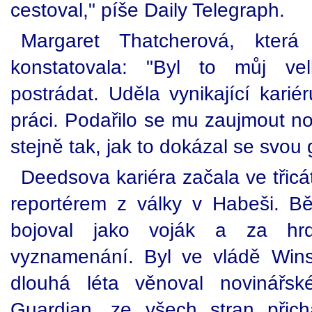
cestoval," píše Daily Telegraph.
Margaret Thatcherová, která
konstatovala: "Byl to můj vel
postrádat. Uděla vynikající kariér
práci. Podařilo se mu zaujmout 
stejně tak, jak to dokázal se svou 
Deedsova kariéra začala ve třicát
reportérem z války v Habeši. B
bojoval jako voják a za hrdi
vyznamenání. Byl ve vládě Wins
dlouhá léta věnoval novinářsk
Guardian, ze všech stran přich