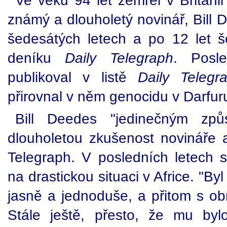
Ve věku 94 let zemřel v Británi
známý a dlouholetý novinář, Bill D
šedesátých letech a po 12 let šé
deníku
Daily Telegraph
. Posl
publikoval v listě
Daily Telegr
přirovnal v něm genocidu v Darfuru s
Bill Deedes "jedinečným zp
dlouholetou zkušenost novináře a
Telegraph. V posledních letech 
na drastickou situaci v Africe. "B
jasně a jednoduše, a přitom s ob
Stále ještě, přesto, že mu by