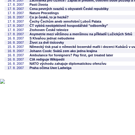
16. 8. 2007
Záchranka pro cizince? Zaplaťte předem, ošetření bude později a l
17. 8. 2007
Pasti života
17. 8. 2007
Cena pevných svazků s obyvateli České republiky
17. 8. 2007
Nature Precedings
16. 8. 2007
Co je české, to je hezké?
17. 8. 2007
Čechy Čechům aneb xenofobní Luboš Palata
17. 8. 2007
ČT vybírá neobjektivně hospodářské "odborníky"
17. 8. 2007
Ztohoven České televize
17. 8. 2007
Asymetrie mezi většinou a menšinou na příkladě Lužických Srbů
16. 8. 2007
S Klvaňou jednat nebudeme
16. 8. 2007
Život za dvě tisícovky
15. 8. 2007
Německý tisk psal o německé boxerské mafii i dezerci Kubáců v u
16. 8. 2007
Johann Cook: Svätá zem ako jedna krajina
16. 8. 2007
Ambulance for foreigners? Pay first, get treated later
16. 8. 2007
CIA rediguje Wikipedii
16. 8. 2007
NATO východu zahajuje diplomatickou ofenzívu
17. 8. 2007
Praha očima Uwe Ladwiga