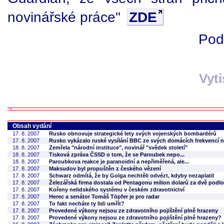
novinářské práce"
ZDE
Pod
Vyt
Obsah vydání
17. 8. 2007
Rusko obnovuje strategické lety svých vojenských bombardérů
17. 8. 2007
Rusko vykázalo ruské vysílání BBC ze svých domácích frekvencí 
18. 8. 2007
Zemřela "národní instituce", novinář "svědek století"
18. 8. 2007
Tisková zpráva ČSSD o tom, že se Paroubek nepo...
18. 8. 2007
Paroubkova reakce je paranoidní a nepřiměřená, ale...
17. 8. 2007
Maksudov byl propuštěn z českého vězení
17. 8. 2007
Schwarz odmítá, že by Golga nechtěli odvézt, kdyby nezaplatil
17. 8. 2007
Železářská firma dostala od Pentagonu milion dolarů za dvě podlo
17. 8. 2007
Kořeny nelidského systému v českém zdravotnictví
17. 8. 2007
Herec a senátor Tomáš Töpfer je pro radar
17. 8. 2007
To fakt necháte ty lidi umřít?
17. 8. 2007
Provedené výkony nejsou ze zdravotního pojištění plně hrazeny
17. 8. 2007
Provedené výkony nejsou ze zdravotního pojištění plně hrazeny?