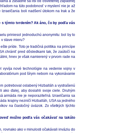
onálna a zásadne sa líši od osvietenej západnej
Vzhľadom na túto podobnosť v myslení nie je až
e Izraelčania boli nadšení útokom na Irak a že
íte s týmto tvrdením? Ak áno, čo by podľa vás
raelu priniesol jednoduchú anonymitu: bol by to
l v stave mieru?
šte príde. Toto je tradičná politika na princípe
A chrániť pred dôsledkami tak, že zaútočí na
tátmi, hnev je však namierený v prvom rade na
el vyvíja nové technológie na vedenie vojny v
é laboratórium pod šírym nebom na vykonávanie
dom potreboval oslabený Hizballáh a vystrašenú
 ako ďalej, aby dosiahli svoje ciele. Druhým
ská armáda nie je neporaziteľná. Izraelčania sa
rmáda krajiny nezničí Hizballáh, USA sa jedného
íkov na čiastočný úväzok. Zo všetkých týchto
dpoveď možno podľa vás očakávať na takúto
, rovnako ako v minulosti očakávali inváziu do