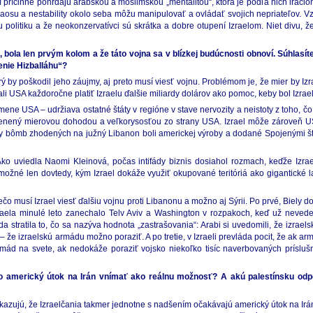
hí príčinne pohŕdajú arabskou a moslimskou „mentalitou“, ktorá je podľa nich iraci
 chaosu a nestability okolo seba môžu manipulovať a ovládať svojich nepriateľov. 
politiku a že neokonzervatívci sú skrátka a dobre otupení Izraelom. Niet divu, ž
o, bola len prvým kolom a že táto vojna sa v blízkej budúcnosti obnoví. Súhlas
enie Hizballáhu“?
rý by poškodil jeho záujmy, aj preto musí viesť vojnu. Problémom je, že mier by Iz
li USA každoročne platiť Izraelu ďalšie miliardy dolárov ako pomoc, keby bol Izrae
ene USA – udržiava ostatné štáty v regióne v stave nervozity a neistoty z toho, čo e
dmenený mierovou dohodou a veľkorysosťou zo strany USA. Izrael môže zároveň US
lióny bômb zhodených na južný Libanon boli americkej výroby a dodané Spojenými š
Ako uviedla Naomi Kleinová, počas intifády biznis dosiahol rozmach, keďže Izra
e možné len dovtedy, kým Izrael dokáže využiť okupované teritóriá ako gigantick
čo musí Izrael viesť ďalšiu vojnu proti Libanonu a možno aj Sýrii. Po prvé, Biely 
aela minulé leto zanechalo Telv Aviv a Washington v rozpakoch, keď už nevedeli
 stratila to, čo sa nazýva hodnota „zastrašovania“: Arabi si uvedomili, že izrael
– že izraelskú armádu možno poraziť. A po tretie, v Izraeli prevláda pocit, že ak a
mád na svete, ak nedokáže poraziť vojsko niekoľko tisíc naverbovaných príslušn
o americký útok na Irán vnímať ako reálnu možnosť? A akú palestínsku o
azujú, že Izraelčania takmer jednotne s nadšením očakávajú americký útok na Irán