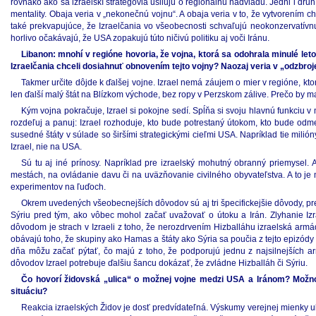
rovnako ako sa izraelskí stratégovia usilujú o regionálnu nadvládu. Jedni i dru
mentality. Obaja veria v „nekonečnú vojnu“. A obaja veria v to, že vytvorením
také prekvapujúce, že Izraelčania vo všeobecnosti schvaľujú neokonzervatívnu 
horlivo očakávajú, že USA zopakujú túto ničivú politiku aj voči Iránu.
Libanon: mnohí v regióne hovoria, že vojna, ktorá sa odohrala minulé let
Izraelčania chceli dosiahnuť obnovením tejto vojny? Naozaj veria v „odzbroj
Takmer určite dôjde k ďalšej vojne. Izrael nemá záujem o mier v regióne, kto
len ďalší malý štát na Blízkom východe, bez ropy v Perzskom zálive. Prečo by ma
Kým vojna pokračuje, Izrael si pokojne sedí. Spĺňa si svoju hlavnú funkciu v m
rozdeľuj a panuj: Izrael rozhoduje, kto bude potrestaný útokom, kto bude o
susedné štáty v súlade so širšími strategickými cieľmi USA. Napríklad tie mi
Izrael, nie na USA.
Sú tu aj iné prínosy. Napríklad pre izraelský mohutný obranný priemysel. 
mestách, na ovládanie davu či na uväzňovanie civilného obyvateľstva. A to j
experimentov na ľuďoch.
Okrem uvedených všeobecnejších dôvodov sú aj tri špecifickejšie dôvody, pre
Sýriu pred tým, ako vôbec mohol začať uvažovať o útoku a Irán. Zlyhanie Izr
dôvodom je strach v Izraeli z toho, že nerozdrvením Hizballáhu izraelská armáda
obávajú toho, že skupiny ako Hamas a štáty ako Sýria sa poučia z tejto epizódy 
dňa môžu začať pýtať, čo majú z toho, že podporujú jednu z najsilnejších ar
dôvodov Izrael potrebuje ďalšiu šancu dokázať, že zvládne Hizballáh či Sýriu.
Čo hovorí židovská „ulica“ o možnej vojne medzi USA a Iránom? Možn
situáciu?
Reakcia izraelských Židov je dosť predvídateľná. Výskumy verejnej mienky uk