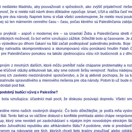
ali neďaleko Madridu, aby pouvažovali o spôsoboch, ako zvýšiť prijateľnosť rieš
bnosť, že si niekto náš návrh dnes dôkladne vypočuje. Izrael, USA a väčšia časť me
áty pre dva národy. Napriek tomu si však všetci uvedomujeme, že niekto musí pou
 nej sú len márnením cenného času – času, počas ktorého sú Palestínčania zabíj
 prvýkrát – aspoň v modernej ére – sa izraelskí Židia a Palestínčania stretli 
itických možností, čo bol veľmi vzrušujúci zážitok. Dôležité bolo aj časovanie. Je
výsledkov po dlhom čakaní na štát začali podkopávať palestínsku jednotu. Boje 
orá by nahradila skompromitovanú a skorumpovanú víziu ponúkanú hnutím Fata
pre Palestínčanov ponukou na takúto zjednocujúcu víziu ich budúcnosti a z dl
en prvým z mnohých ďalších, ktoré môžu prehĺbiť naše chápanie problematiky a r
 kľúčové otázky artikulovali tak, aby sme oslovili širšiu verejnosť. Našou nádejo
torej ich zavlieklo medzinárodné spoločenstvo, a že aj aktivisti pochopia, že sa 
 dosiahnutie spravodlivého a mierového riešenia pre oba národy. Potom to už bude 
ostali pod tlak.
podobný budúci vývoj v Palestíne?
ola vzrušujúca: účastníci mali pocit, že diskusiu posúvajú dopredu. Všetci sme
lestíne mimo našich osobných diagnóz. Čo bolo dôležitejšie, je podľa mňa vyslo
štát. Tento fakt sa vo väčšine diskusií o konflikte prehliada alebo chápe nespráv
ístup, ktorý sme nevideli pri zaobchádzaní s nijakým iným novodobým etnickým št
ebo Juhoafrickú republiku ako afrikánskeho štátu? A podobne, viete si predstav
rom na rokovanie pre tých, ktorých chceli tieto krajiny zneužívať alebo odstrá