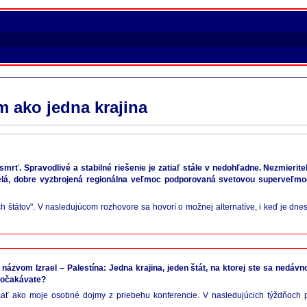
 ako jedna krajina
smrť. Spravodlivé a stabilné riešenie je zatiaľ stále v nedohľadne. Nezmierit
pelá, dobre vyzbrojená regionálna veľmoc podporovaná svetovou superveľmoc
štátov". V nasledujúcom rozhovore sa hovorí o možnej alternatíve, i keď je dn
ázvom Izrael – Palestína: Jedna krajina, jeden štát, na ktorej ste sa nedávn
j očakávate?
mať ako moje osobné dojmy z priebehu konferencie. V nasledujúcich týždňoch