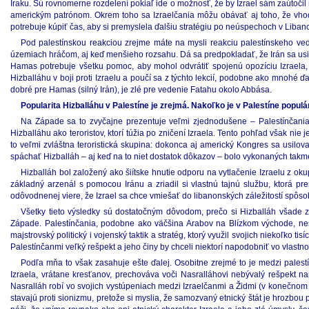
Iraku. Sú rovnomerne rozdelení pokiaľ ide o možnosť, že by Izrael sám zaútočil 
americkým patrónom. Okrem toho sa Izraelčania môžu obávať aj toho, že vho
potrebuje kúpiť čas, aby si premyslela ďalšiu stratégiu po neúspechoch v Liban
Pod palestínskou reakciou zrejme máte na mysli reakciu palestínskeho ved
územiach hráčom, aj keď menšieho rozsahu. Dá sa predpokladať, že Irán sa usi
Hamas potrebuje všetku pomoc, aby mohol odvrátiť spojenú opozíciu Izraela,
Hizballáhu v boji proti Izraelu a poučí sa z týchto lekcií, podobne ako mno
dobré pre Hamas (silný Irán), je zlé pre vedenie Fatahu okolo Abbása.
Popularita Hizballáhu v Palestíne je zrejmá. Nakoľko je v Palestíne popul
Na Západe sa to zvyčajne prezentuje veľmi zjednodušene – Palestínčania 
Hizballáhu ako teroristov, ktorí túžia po zničení Izraela. Tento pohľad však ni
to veľmi zvláštna teroristická skupina: dokonca aj americký Kongres sa usiloval
spáchať Hizballáh – aj keď na to niet dostatok dôkazov – bolo vykonaných tak
Hizballáh bol založený ako šiítske hnutie odporu na vytlačenie Izraelu z o
základný arzenál s pomocou Iránu a zriadil si vlastnú tajnú službu, ktorá pre
odôvodnenej viere, že Izrael sa chce vmiešať do libanonských záležitostí spôsob
Všetky tieto výsledky sú dostatočným dôvodom, prečo si Hizballáh všade získ
Západe. Palestínčania, podobne ako väčšina Arabov na Blízkom východe, ne
majstrovský politický i vojenský taktik a stratég, ktorý využil svojich niekoľko
Palestínčanmi veľký rešpekt a jeho činy by chceli niektorí napodobniť vo vlastn
Podľa mňa to však zasahuje ešte ďalej. Osobitne zrejmé to je medzi palestí
Izraela, vrátane kresťanov, prechováva voči Nasralláhovi nebývalý rešpekt na
Nasralláh robí vo svojich vystúpeniach medzi Izraelčanmi a Židmi (v konečnom dô
stavajú proti sionizmu, pretože si myslia, že samozvaný etnický štát je hrozb