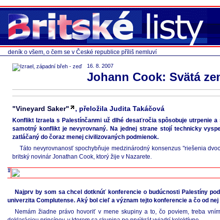
deník o všem, o čem se v České republice příliš nemluví
16. 8. 2007
Johann Cook: Svätá zem
"Vineyard Saker"
, přeložila Judita Takáčová
Konflikt Izraela s Palestínčanmi už dlhé desaťročia spôsobuje utrpenie a 
samotný konflikt je nevyrovnaný. Na jednej strane stojí technicky vys
zatláčaný do čoraz menej civilizovaných podmienok.
Táto nevyrovnanosť spochybňuje medzinárodný konsenzus "riešenia dvoch 
britský novinár Jonathan Cook, ktorý žije v Nazarete.
Najprv by som sa chcel dotknúť konferencie o budúcnosti Palestíny pod n
univerzita Complutense. Aký bol cieľ a význam tejto konferencie a čo od ne
Nemám žiadne právo hovoriť v mene skupiny a to, čo poviem, treba vní