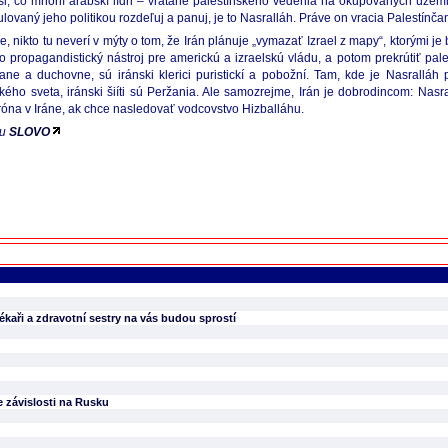
čosi, čo mnohí arabskí lídri – vrátane palestínskeho vedenia na okupovaných územ
lovaný jeho politikou rozdeľuj a panuj, je to Nasralláh. Práve on vracia Palestínč
, nikto tu neverí v mýty o tom, že Irán plánuje „vymazať Izrael z mapy“, ktorými 
ako propagandistický nástroj pre americkú a izraelskú vládu, a potom prekrútiť pa
e a duchovne, sú iránski klerici puristickí a pobožní. Tam, kde je Nasralláh 
ského sveta, iránski šiíti sú Peržania. Ale samozrejme, Irán je dobrodincom: Nas
róna v Iráne, ak chce nasledovať vodcovstvo Hizballáhu.
ku
SLOVO
ékaři a zdravotní sestry na vás budou sprostí
e závislosti na Rusku