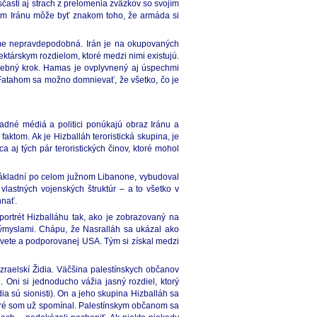
sčasti aj strach z prelomenia zväzkov so svojím
om Iránu môže byť znakom toho, že armáda si
ejme nepravdepodobná. Irán je na okupovaných
társkym rozdielom, ktoré medzi nimi existujú.
trebný krok. Hamas je ovplyvnený aj úspechmi
 Fatahom sa možno domnievať, že všetko, čo je
adné médiá a politici ponúkajú obraz Iránu a
aktom. Ak je Hizballáh teroristická skupina, je
a aj tých pár teroristických činov, ktoré mohol
h základní po celom južnom Libanone, vybudoval
 vlastných vojenských štruktúr – a to všetko v
hnať.
 portrét Hizballáhu tak, ako je zobrazovaný na
ýmyslami. Chápu, že Nasralláh sa ukázal ako
na svete a podporovanej USA. Tým si získal medzi
izraelskí Židia. Väčšina palestínskych občanov
 Oni si jednoducho vážia jasný rozdiel, ktorý
ia sú sionisti). On a jeho skupina Hizballáh sa
ktoré som už spomínal. Palestínskym občanom sa