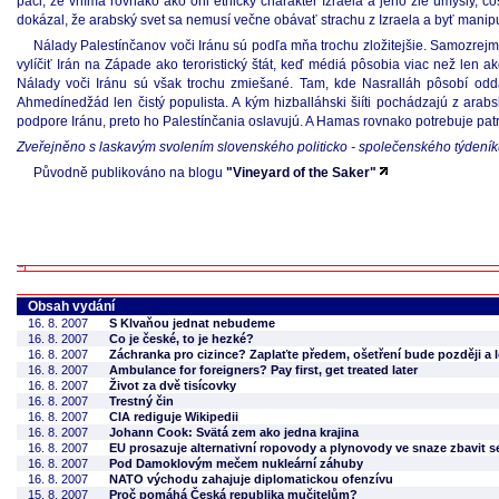
páči, že vníma rovnako ako oni etnický charakter Izraela a jeho zlé úmysly, 
dokázal, že arabský svet sa nemusí večne obávať strachu z Izraela a byť manipu
Nálady Palestínčanov voči Iránu sú podľa mňa trochu zložitejšie. Samozrejme
vylíčiť Irán na Západe ako teroristický štát, keď médiá pôsobia viac než len 
Nálady voči Iránu sú však trochu zmiešané. Tam, kde Nasralláh pôsobí oddan
Ahmedínedžád len čistý populista. A kým hizballáhski šiíti pochádzajú z arab
podpore Iránu, preto ho Palestínčania oslavujú. A Hamas rovnako potrebuje pat
Zveřejněno s laskavým svolením slovenského politicko - společenského týdení
Původně publikováno na blogu
"Vineyard of the Saker"
Obsah vydání
16. 8. 2007
S Klvaňou jednat nebudeme
16. 8. 2007
Co je české, to je hezké?
16. 8. 2007
Záchranka pro cizince? Zaplaťte předem, ošetření bude později a l
16. 8. 2007
Ambulance for foreigners? Pay first, get treated later
16. 8. 2007
Život za dvě tisícovky
16. 8. 2007
Trestný čin
16. 8. 2007
CIA rediguje Wikipedii
16. 8. 2007
Johann Cook: Svätá zem ako jedna krajina
16. 8. 2007
EU prosazuje alternativní ropovody a plynovody ve snaze zbavit s
16. 8. 2007
Pod Damoklovým mečem nukleární záhuby
16. 8. 2007
NATO východu zahajuje diplomatickou ofenzívu
15. 8. 2007
Proč pomáhá Česká republika mučitelům?