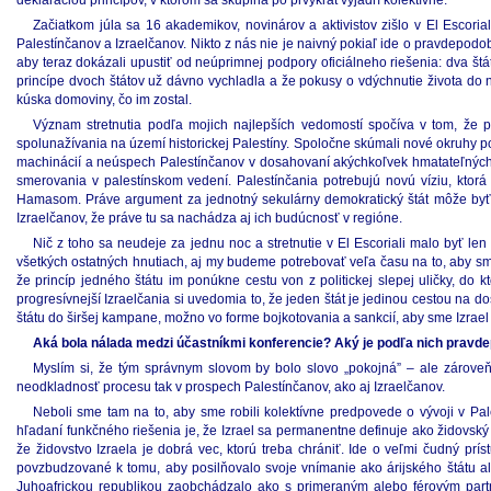
deklaráciou princípov, v ktorom sa skupina po prvýkrát vyjadrí kolektívne.
Začiatkom júla sa 16 akademikov, novinárov a aktivistov zišlo v El Escori
Palestínčanov a Izraelčanov. Nikto z nás nie je naivný pokiaľ ide o pravdepodo
aby teraz dokázali upustiť od neúprimnej podpory oficiálneho riešenia: dva št
princípe dvoch štátov už dávno vychladla a že pokusy o vdýchnutie života do
kúska domoviny, čo im zostal.
Význam stretnutia podľa mojich najlepších vedomostí spočíva v tom, že po
spolunažívania na území historickej Palestíny. Spoločne skúmali nové okruhy pol
machinácií a neúspech Palestínčanov v dosahovaní akýchkoľvek hmatateľných 
smerovania v palestínskom vedení. Palestínčania potrebujú novú víziu, kt
Hamasom. Práve argument za jednotný sekulárny demokratický štát môže byť 
Izraelčanov, že práve tu sa nachádza aj ich budúcnosť v regióne.
Nič z toho sa neudeje za jednu noc a stretnutie v El Escoriali malo byť l
všetkých ostatných hnutiach, aj my budeme potrebovať veľa času na to, aby sme
že princíp jedného štátu im ponúkne cestu von z politickej slepej uličky, do k
progresívnejší Izraelčania si uvedomia to, že jeden štát je jedinou cestou na
štátu do širšej kampane, možno vo forme bojkotovania a sankcií, aby sme Izrael d
Aká bola nálada medzi účastníkmi konferencie? Aký je podľa nich pravde
Myslím si, že tým správnym slovom by bolo slovo „pokojná” – ale zároveň b
neodkladnosť procesu tak v prospech Palestínčanov, ako aj Izraelčanov.
Neboli sme tam na to, aby sme robili kolektívne predpovede o vývoji v Pa
hľadaní funkčného riešenia je, že Izrael sa permanentne definuje ako židovský 
že židovstvo Izraela je dobrá vec, ktorú treba chrániť. Ide o veľmi čudný pr
povzbudzované k tomu, aby posilňovalo svoje vnímanie ako árijského štátu al
Juhoafrickou republikou zaobchádzalo ako s primeraným alebo férovým partne