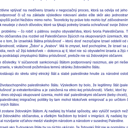
zitívne vplývať na nedôveru Izraelu v negociačný proces, ktorá sa odvíja od jeho
dporovať či už na základe výsledkov rokovaní alebo ešte skôr ako jednostran
 najvyšší počet Nežidov mimo neho. Teoreticky by práve toto mohlo byť zdôvodnen
ak neudeje z dvoch dôvodov, ktoré sa týkajú potreby Izraela ochraňovať svoje židov
problému – čo robiť s pätinou svojho obyvateľstva, ktorú tvoria Palestínčania. T
ého občianstva (na rozdiel od Palestínčanov žijúcich na okupovaných územiach, kto
vie o tom, že izraelská štátna príslušnosť – ktorú dosť nezvyčajne Izrael oddelil 
rodností, vrátane „Židov“ a „Arabov“. Má to zmysel, keď pochopíme, že Izrael sa p
dia, nech už žijú kdekoľvek – dokonca aj tí, ktorí nie sú obyvateľmi Izraela a žijú
a postrádajú zmysluplnú štátnu príslušnosť, pretože nie sú židovskými občanmi.
e dôsledky. V súčasnosti sankcionujú štátom podporovaný rasizmus, ale pri riešen
Izraela, v skutočnosti požehnáva temnú stránku židovského štátu.
távajú do stretu silný etnický štát a slabé palestínske hnutie za národné oslobo
životaschopného palestínskeho štátu. Výsledkom by bolo, že legitímny štát (pales
nosť je extrateritoriálna a je založená na etnic-kej príslušnosti). Všetci, ktorí by 
orí dnes obývajú okupované územia, mohli stať palestínskymi občanmi (keby chceli), 
alestínskej imigračnej politiky by tam mohol ktokoľvek emigrovať a po určitom 
iných štátov.
ael zostane židovským štátom. Aj naďalej by hľadal spôsoby, ako vylúčiť svojich ne
d židovského občianstva, a všetkým Nežidom by bránil v imigrácii. Aj naďalej by 
eželal rozvíjanie vzťahov medzi vlastným národom a národom v susednej Palestíne.
raeli ako ži-dovskom štáte by sa rýchlo ukázalo, že židovský štát nie je normálny, re