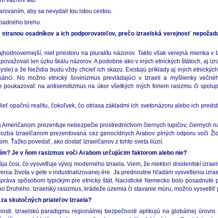
ím väzňov atď.
rovaním, aby sa nevydali tou istou cestou.
Západného brehu.
tranou osadníkov a ich podporovateľov, prečo izraelská verejnosť nepožaduje
ajhodnovernejší, niet priestoru na pluralitu názorov. Takto však verejná mienka v
 považovali len úzku škálu názorov. A podobne ako v iných etnických štátoch, aj izra
sle) a že Nežidia budú vždy chcieť ich skazu. Existujú príklady aj iných etnický
ikánci. No možno etnický šovinizmus prevládajúci v Izraeli a myšlienky večn
ukazovať na antisemitizmus na úkor všetkých iných foriem rasizmu či spoluprá
dieť opačnú realitu, čokoľvek, čo otriasa základmi ich svetonázoru alebo ich predstav
 Američanom prezentuje nebezpečie prostredníctvom čiernych lupičov, čiernych nás
 je hrozba Izraelčanom prezentovaná cez genocídnych Arabov plných odporu voči Ž
. Ťažko povedať, ako dostať Izraelčanov z tohto sveta ilúzií.
ním? Je v ňom rasizmus voči Arabom určujúcim faktorom alebo nie?
 čosi, čo vysvetľuje vývoj moderného Izraela. Viem, že niektorí disidentskí izraels
enia života v gete v industrializovanej ére. Ja prednostne hľadám vysvetlenia izra
 správa spôsobom typickým pre etnický štát. Nacistické Nemecko bolo posadnuté 
toho Druhého. Izraelský rasizmus, krádeže územia či stavanie múru, možno vysvetliť
za skutočných priateľov Izraela?
osti. Izraelskú paradigmu regionálnej bezpečnosti aplikujú na globálnej úrovni