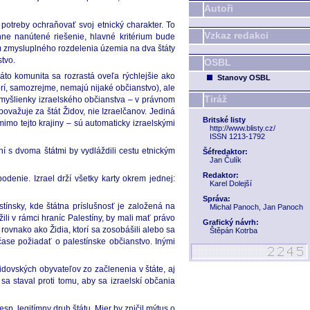
Autoři
 potreby ochraňovať svoj etnický charakter. To
Vzkaz redakci
ne nanútené riešenie, hlavné kritérium bude
ím zmysluplného rozdelenia územia na dva štáty
stvo.
OSBL
áto komunita sa rozrastá oveľa rýchlejšie ako
Stanovy OSBL
rí, samozrejme, nemajú nijaké občianstvo), ale
Tiráž
od myšlienky izraelského občianstva – v právnom
ovažuje za štát Židov, nie Izraelčanov. Jediná
Britské listy
 mimo tejto krajiny – sú automaticky izraelskými
http://www.blisty.cz/
ISSN 1213-1792
í s dvoma štátmi by vydláždili cestu etnickým
Šéfredaktor:
Jan Čulík
Redaktor:
denie. Izrael drží všetky karty okrem jednej:
Karel Dolejší
Správa:
tínsky, kde štátna príslušnosť je založená na
Michal Panoch, Jan Panoch
žili v rámci hraníc Palestíny, by mali mať právo
Grafický návrh:
rovnako ako Židia, ktorí sa zosobášili alebo sa
Štěpán Kotrba
čase požiadať o palestínske občianstvo. Inými
židovských obyvateľov zo začlenenia v štáte, aj
sa staval proti tomu, aby sa izraelskí občania
sp. legitímny druh štátu. Mier by zničil mýtus o