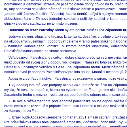
normálnosti a demokracii Izraela, čo je samo osebe dobrý dôvod na to, prečo I
to, aby sabotoval sekulárne národné palestínske hnutie a povzbudzoval islam
„abnormalít“ židovského štátu. V postoji Izraela nemôže dôjsť k nijakým zmená
židovskému štátu a ZA nový jednotný sekulárny politický subjekt, v ktorom b
etnický židovský štát túžiaci po tom istom území.
Dotknime sa teraz Palestíny. Mohli by ste opísať situáciu na Západnom
Jedným slovom, situácia je hrozná. Izrael sa už desaťročia usiluje o taký 
na okupovaných územiach: podporovať delenie v rámci palestínskeho národného
– namiesto koloniálneho konfliktu, v ktorom domáci obyvatelia, Palestínčan
Palestínčania/moslimovia na strane barbarstva.
Veľa bežných Palestínčanov celkom dobre chápe, prečo sa veci nevyvíjali 
teraz upustilo od svojej úlohy odporu voči okupácii. Namiesto toho sa snaží r
Hamasu v uplynulých voľbách v Gaze i na Západnom brehu. Medzinárodné sp
nakoľko pevná je podpora Palestínčanov pre toto hnutie. Mnohí si uvedomujú, ž
Abbás je z pohľadu mnohých Palestínčanov skazeným tovarom, môže však zí
1. Aj naďalej tam má viac podpory ako v Gaze, pretože situácia na Západno
myslia, že cesta spolupráce, ktorou sa vydalo hnutie Fatah, je pre nich lepš
Západného brehu si možno myslia, že potrebu úplného odporu ešte možno odlo
2. Je oveľa ťažšie zjednotiť pod jednotné palestínske hnutie odporu väčši
brehu oveľa viac rozvinutá v prípade Fatahu ako Hamasu a má viac možností o
za Hamas, nie za Fatah.
3. Izrael bude Abbásovi všemožne pomáhať, aby Hamasu zabránil prevziať 
Pre príslušníkov Fatahu bola vyhlásená amnestia, v dôsledku čoho môžu byť 