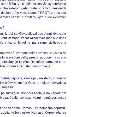
skeho štátu. V skutočnosti má všetky motívy na
m s charakterom geta, bude odrazom niektorých
to dosiahnuť je viesť kampaň PROTI Izraelu ako
t nemôže vzniknúť dovtedy, kým bude existovať
ás?
l, Izrael sa vždy usiloval dosiahnuť dva ciele
konflikt mohol začať označovať ináč ako dnes
, v ktorej Izrael je na strane civilizácie a
kooptované Izraelom počas procesu z Oslo a že
e to vysvetľuje veľký presun podpory na stranu
lokády, je to však čiastočne odrazom toho,
ťou odporu a že Fatah ním už nie je.
ehu, najmä tí, ktorí žijú v mestách, si možno
tky hrôzy väznenia Gazy a niektorí obyvatelia
m Hamasu.
 pol tucta giet. Podpora zdola je na Západnom
 Nezabúdajte, že Izrael väzní najmä poslancov
por pod vedením Hamasu, čo nemožno dopustiť.
a zabíjanie bojovníkov Hamasu. Okrem toho sa