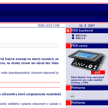
ISSN 1213-1792
16. 8. 2007
RSS backend
RSS 0.91
RSS 2.0
PDA verze
eľné frakcie existujú na oboch stranách, no
ou, na druhej strane len národ bez štátu
es málo pravdepodobná. Autorom odpovedí je
Čtěte Britské listy speciálně
upravené pro vaše mobilní
telefony a PDA
Reklama
o zúčastnili a ktorú zorganizovala madridská
Reklama
 podľa všetkého vydáme dokument v súlade s