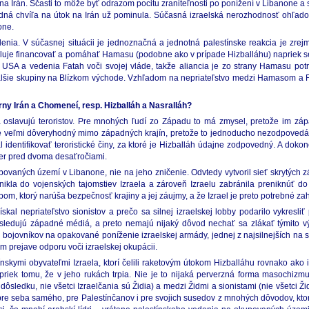
na Irán. Sčasti to môže byť odrazom pocitu zraniteľnosti po ponížení v Libanone a 
dná chvíľa na útok na Irán už pominula. Súčasná izraelská nerozhodnosť ohľad
one.
enia. V súčasnej situácii je jednoznačná a jednotná palestínske reakcia je zr
luje financovať a pomáhať Hamasu (podobne ako v prípade Hizballáhu) napriek sek
 USA a vedenia Fatah voči svojej vláde, takže aliancia je zo strany Hamasu po
hé ďalšie skupiny na Blízkom východe. Vzhľadom na nepriateľstvo medzi Hamasom a
árny Irán a Chomeneí, resp. Hizballáh a Nasralláh?
oslavujú teroristov. Pre mnohých ľudí zo Západu to má zmysel, pretože im záp
e je veľmi dôveryhodný mimo západných krajín, pretože to jednoducho nezodpovedá f
 identifikovať teroristické činy, za ktoré je Hizballáh údajne zodpovedný. A dokonc
mer pred dvoma desaťročiami.
kupovaných území v Libanone, nie na jeho zničenie. Odvtedy vytvoril sieť skrytýc
nikla do vojenských tajomstiev Izraela a zároveň Izraelu zabránila preniknúť do
om, ktorý narúša bezpečnosť krajiny a jej záujmy, a že Izrael je preto potrebné za
al nepriateľstvo sionistov a prečo sa silnej izraelskej lobby podarilo vykresliť
sledujú západné médiá, a preto nemajú nijaký dôvod nechať sa zlákať týmito v
 tisíc bojovníkov na opakované poníženie izraelskej armády, jednej z najsilnejších 
om prejave odporu voči izraelskej okupácii.
nskymi obyvateľmi Izraela, ktorí čelili raketovým útokom Hizballáhu rovnako ako 
priek tomu, že v jeho rukách trpia. Nie je to nijaká perverzná forma masochizmu.
sledku, nie všetci Izraelčania sú Židia) a medzi Židmi a sionistami (nie všetci Žid
ou pre seba samého, pre Palestínčanov i pre svojich susedov z mnohých dôvodov, 