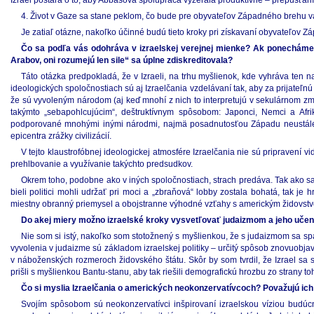
Izrael postará o to, aby Abbásova spolupráca vyzerala produktívne – prepúšťan
4. Život v Gaze sa stane peklom, čo bude pre obyvateľov Západného brehu va
Je zatiaľ otázne, nakoľko účinné budú tieto kroky pri získavaní obyvateľov 
Čo sa podľa vás odohráva v izraelskej verejnej mienke? Ak ponecháme s
Arabov, oni rozumejú len sile“ sa úplne zdiskreditovala?
Táto otázka predpokladá, že v Izraeli, na trhu myšlienok, kde vyhráva ten n
ideologických spoločnostiach sú aj Izraelčania vzdelávaní tak, aby za prijateľnú
že sú vyvoleným národom (aj keď mnohí z nich to interpretujú v sekulárnom zmy
takýmto „sebapohlcujúcim“, deštruktívnym spôsobom: Japonci, Nemci a Afr
podporované mnohými inými národmi, najmä posadnutosťou Západu neustále po
epicentra zrážky civilizácií.
V tejto klaustrofóbnej ideologickej atmosfére Izraelčania nie sú pripravení vi
prehlbovanie a využívanie takýchto predsudkov.
Okrem toho, podobne ako v iných spoločnostiach, strach predáva. Tak ako sa
bieli politici mohli udržať pri moci a „zbraňová“ lobby zostala bohatá, tak
miestny obranný priemysel a obojstranne výhodné vzťahy s americkým židovstvom
Do akej miery možno izraelské kroky vysvetľovať judaizmom a jeho uče
Nie som si istý, nakoľko som stotožnený s myšlienkou, že s judaizmom sa spája
vyvolenia v judaizme sú základom izraelskej politiky – určitý spôsob znovuobjav
v náboženských rozmeroch židovského štátu. Skôr by som tvrdil, že Izrael sa
prišli s myšlienkou Bantu-stanu, aby tak riešili demografickú hrozbu zo strany 
Čo si myslia Izraelčania o amerických neokonzervatívcoch? Považujú ich 
Svojím spôsobom sú neokonzervatívci inšpirovaní izraelskou víziou budúcn