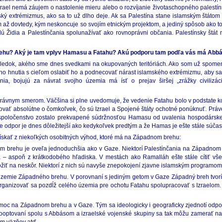
zrael nemá záujem o nastolenie mieru alebo o rozvíjanie životaschopného palestín
ský extrémizmus, ako sa to už dlho deje. Ak sa Palestína stane islamským štáto
m až dovtedy, kým neskoncuje so svojím etnickým projektom, a jediný spôsob ako 
udú Židia a Palestínčania spolunažívať ako rovnoprávni občania. Palestínsky štá
 brehu? Aký je tam vplyv Hamasu a Fatahu? Akú podporu tam podľa vás má Abb
výsledok, akého sme dnes svedkami na okupovaných teritóriách. Ako som už spomenu
 hnutia s cieľom oslabiť ho a podnecovať nárast islamského extrémizmu, aby sa 
ia, bojujú za návrat svojho územia má ísť o prejav širšej „zrážky civilizácií“
správnym smerom. Väčšina si plne uvedomuje, že vedenie Fatahu bolo v podstate 
okovať absolútne o čomkoľvek, čo sú Izrael a Spojené štáty ochotné ponúknuť. Práv
oločenstvo zostalo prekvapené súdržnosťou Hamasu od uvalenia hospodárskej b
e odpor je dnes dôležitejší ako kedykoľvek predtým a že Hamas je ešte stále súčas
skať z niekoľkých osobitných výhod, ktoré má na Západnom brehu:
m brehu je oveľa jednoduchšia ako v Gaze. Niektorí Palestínčania na Západnom br
ia – aspoň z krátkodobého hľadiska. V mestách ako Ramalláh ešte stále cítiť vše
žiť na neskôr. Niektorí z nich sú navyše znepokojení zjavne islamským programo
e územie Západného brehu. V porovnaní s jediným getom v Gaze Západný breh tvorí
rganizovať sa pozdĺž celého územia pre ochotu Fatahu spolupracovať s Izraelom.
moc na Západnom brehu a v Gaze. Tým sa ideologicky i geograficky zjednotí od
kooptovaní spolu s Abbásom a izraelské vojenské skupiny sa tak môžu zamerať n