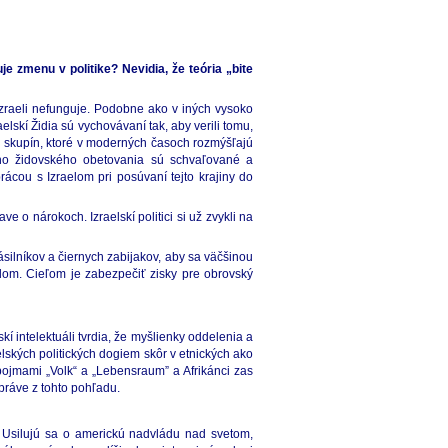
 zmenu v politike? Nevidia, že teória „bite
 Izraeli nefunguje. Podobne ako v iných vysoko
elskí Židia sú vychovávaní tak, aby verili tomu,
ch skupín, ktoré v moderných časoch rozmýšľajú
ého židovského obetovania sú schvaľované a
cou s Izraelom pri posúvaní tejto krajiny do
e o nárokoch. Izraelskí politici si už zvykli na
ilníkov a čiernych zabijakov, aby sa väčšinou
idom. Cieľom je zabezpečiť zisky pre obrovský
kí intelektuáli tvrdia, že myšlienky oddelenia a
elských politických dogiem skôr v etnických ako
pojmami „Volk“ a „Lebensraum” a Afrikánci zas
 práve z tohto pohľadu.
. Usilujú sa o americkú nadvládu nad svetom,