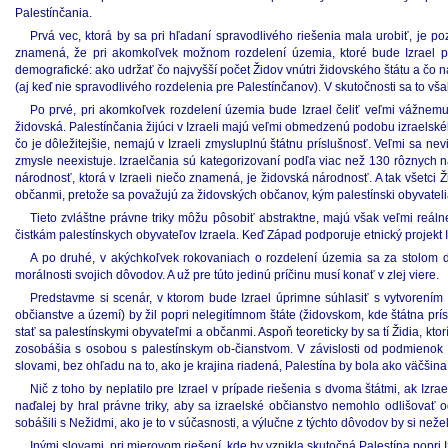
Palestínčania.
Prvá vec, ktorá by sa pri hľadaní spravodlivého riešenia mala urobiť, je po
znamená, že pri akomkoľvek možnom rozdelení územia, ktoré bude Izrael po
demografické: ako udržať čo najvyšší počet Židov vnútri židovského štátu a čo
(aj keď nie spravodlivého rozdelenia pre Palestínčanov). V skutočnosti sa to vš
Po prvé, pri akomkoľvek rozdelení územia bude Izrael čeliť veľmi vážnemu 
židovská. Palestínčania žijúci v Izraeli majú veľmi obmedzenú podobu izraelsk
čo je dôležitejšie, nemajú v Izraeli zmysluplnú štátnu príslušnosť. Veľmi sa ne
zmysle neexistuje. Izraelčania sú kategorizovaní podľa viac než 130 rôznych ná
národnosť, ktorá v Izraeli niečo znamená, je židovská národnosť. A tak všetci Ži
občanmi, pretože sa považujú za židovských občanov, kým palestínski obyvateli
Tieto zvláštne právne triky môžu pôsobiť abstraktne, majú však veľmi reáln
čistkám palestínskych obyvateľov Izraela. Keď Západ podporuje etnický projekt 
A po druhé, v akýchkoľvek rokovaniach o rozdelení územia sa za stolom dos
morálnosti svojich dôvodov. A už pre túto jedinú príčinu musí konať v zlej viere.
Predstavme si scenár, v ktorom bude Izrael úprimne súhlasiť s vytvorením 
občianstve a území) by žil popri nelegitímnom štáte (židovskom, kde štátna prísluš
stať sa palestínskymi obyvateľmi a občanmi. Aspoň teoreticky by sa tí Židia, kt
zosobášia s osobou s palestínskym ob-čianstvom. V závislosti od podmienok p
slovami, bez ohľadu na to, ako je krajina riadená, Palestína by bola ako väčšina 
Nič z toho by neplatilo pre Izrael v prípade riešenia s dvoma štátmi, ak Izr
naďalej by hral právne triky, aby sa izraelské občianstvo nemohlo odlišovať o
sobášili s Nežidmi, ako je to v súčasnosti, a výlučne z týchto dôvodov by si n
Inými slovami, pri mierovom riešení, kde by vznikla skutočná Palestína popri Iz