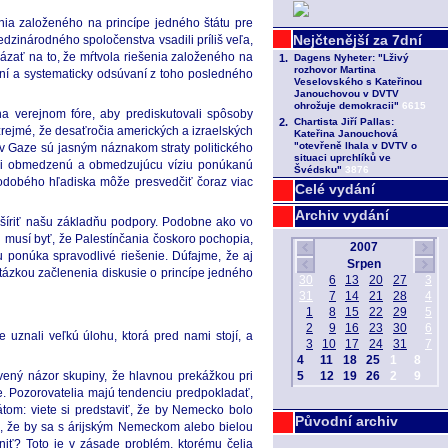
enia založeného na princípe jedného štátu pre
dzinárodného spoločenstva vsadili príliš veľa,
kázať na to, že mŕtvola riešenia založeného na
aní a systematicky odsúvaní z toho posledného
na verejnom fóre, aby prediskutovali spôsoby
 zrejmé, že desaťročia amerických a izraelských
v Gaze sú jasným náznakom straty politického
h či obmedzenú a obmedzujúcu víziu ponúkanú
hodobého hľadiska môže presvedčiť čoraz viac
Celé vydání
Archiv vydání
ozšíriť našu základňu podpory. Podobne ako vo
u musí byť, že Palestínčania čoskoro pochopia,
tu ponúka spravodlivé riešenie. Dúfajme, že aj
otázkou začlenenia diskusie o princípe jedného
 uznali veľkú úlohu, ktorá pred nami stojí, a
vený názor skupiny, že hlavnou prekážkou pri
ne. Pozorovatelia majú tendenciu predpokladať,
átom: viete si predstaviť, že by Nemecko bolo
Původní archiv
iť, že by sa s árijským Nemeckom alebo bielou
niť? Toto je v zásade problém, ktorému čelia