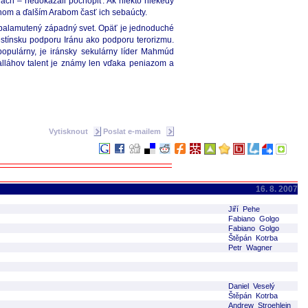
iach – nedokázali pochopiť. Ak niekto niekedy
anom a ďalším Arabom časť ich sebaúcty.
je balamutený západný svet. Opäť je jednoduché
lestínsku podporu Iránu ako podporu terorizmu.
populárny, je iránsky sekulárny líder Mahmúd
ralláhov talent je známy len vďaka peniazom a
Vytisknout
Poslat e-mailem
16. 8. 2007
Jiří Pehe
Fabiano Golgo
Fabiano Golgo
Štěpán Kotrba
Petr Wagner
Daniel Veselý
Štěpán Kotrba
Andrew Stroehlein