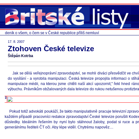
deník o všem, o čem se v České republice příliš nemluví
17. 8. 2007
Ztohoven České televize
Štěpán Kotrba
Jak se dělá veřejnoprávní zpravodajství, se mohli diváci přesvědčit ve ch
do vysílání - a vyrobila manipulaci. Česká televize propojila informaci o stíh
manipulace médii, na kterou jsme chtěli naší akcí upozornit," řekl hned r
výbuchu. Právníkům obžalovaných dala televize do rukou netušenou protizbra
Pokud totiž advokáti poukáží, že takto manipulativně pracuje televizní zpravod
každém případě pracovníci redakce zpravodajství České televize porušili Kodex
důsledky. Ideálním řešením by nyní bylo stáhnout žaloby, podat si ruce a 
generálnímu řediteli ČT oči. Aby lépe viděl. Chytrému napověz....