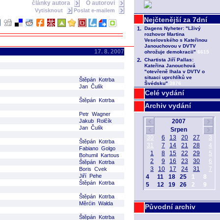
články autora
O autorovi
Vytisknout
Poslat e-mailem
17. 8. 2007
Štěpán Kotrba
Jan Čulík
Celé vydání
Štěpán Kotrba
Archiv vydání
Petr Wagner
Jakub Rolčík
Jan Čulík
Štěpán Kotrba
Fabiano Golgo
Bohumil Kartous
Štěpán Kotrba
Boris Cvek
Jiří Pehe
Štěpán Kotrba
Štěpán Kotrba
Měrćin Wałda
Původní archiv
Štěpán Kotrba