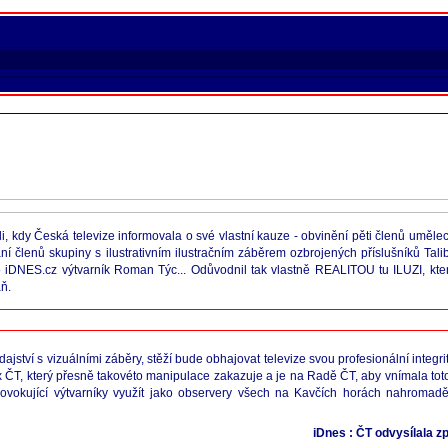
víli, kdy Česká televize informovala o své vlastní kauze - obvinění pěti členů um
ání členů skupiny s ilustrativním ilustračním záběrem ozbrojených příslušníků Talib
áno iDNES.cz výtvarník Roman Týc... Odůvodnil tak vlastně REALITOU tu ILUZI, k
ň.
ajství s vizuálními záběry, stěží bude obhajovat televize svou profesionální integr
 ČT, který přesně takovéto manipulace zakazuje a je na Radě ČT, aby vnímala tot
provokující výtvarníky využít jako observery všech na Kavčích horách nahroma
iDnes : ČT odvysílala z