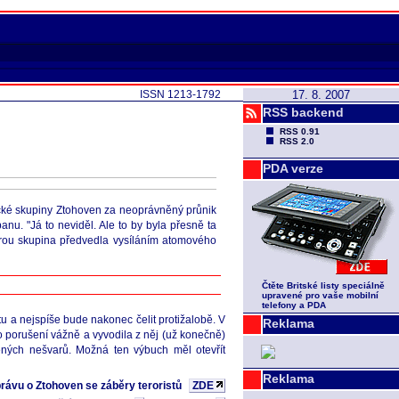
ISSN 1213-1792
17. 8. 2007
RSS backend
RSS 0.91
RSS 2.0
PDA verze
ělecké skupiny Ztohoven za neoprávněný průnik
anu. "Já to neviděl. Ale to by byla přesně ta
terou skupina předvedla vysíláním atomového
Čtěte Britské listy speciálně
upravené pro vaše mobilní
telefony a PDA
itu a nejspíše bude nakonec čelit protižalobě. V
Reklama
o porušení vážně a vyvodila z něj (už konečně)
děných nešvarů. Možná ten výbuch měl otevřít
Reklama
právu o Ztohoven se záběry teroristů
ZDE