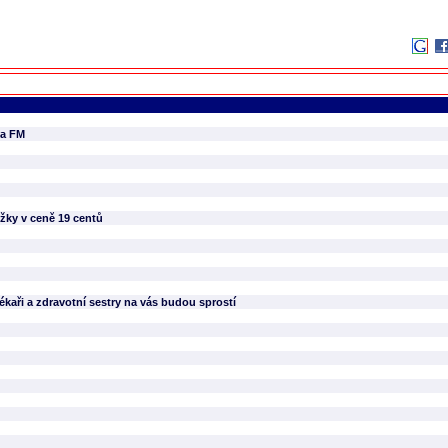
na FM
žky v ceně 19 centů
ékaři a zdravotní sestry na vás budou sprostí