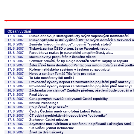
Obsah vydání
17. 8. 2007
Rusko obnovuje strategické lety svých vojenských bombardérů
17. 8. 2007
Rusko vykázalo ruské vysílání BBC ze svých domácích frekvencí 
18. 8. 2007
Zemřela "národní instituce", novinář "svědek století"
18. 8. 2007
Tisková zpráva ČSSD o tom, že se Paroubek nepo...
18. 8. 2007
Paroubkova reakce je paranoidní a nepřiměřená, ale...
17. 8. 2007
Maksudov byl propuštěn z českého vězení
17. 8. 2007
Schwarz odmítá, že by Golga nechtěli odvézt, kdyby nezaplatil
17. 8. 2007
Železářská firma dostala od Pentagonu milion dolarů za dvě podlo
17. 8. 2007
Kořeny nelidského systému v českém zdravotnictví
17. 8. 2007
Herec a senátor Tomáš Töpfer je pro radar
17. 8. 2007
To fakt necháte ty lidi umřít?
17. 8. 2007
Provedené výkony nejsou ze zdravotního pojištění plně hrazeny
17. 8. 2007
Provedené výkony nejsou ze zdravotního pojištění plně hrazeny?
16. 8. 2007
Záchranka pro cizince? Zaplaťte předem, ošetření bude později a l
17. 8. 2007
Pasti života
17. 8. 2007
Cena pevných svazků s obyvateli České republiky
17. 8. 2007
Nature Precedings
16. 8. 2007
Co je české, to je hezké?
17. 8. 2007
Čechy Čechům aneb xenofobní Luboš Palata
17. 8. 2007
ČT vybírá neobjektivně hospodářské "odborníky"
17. 8. 2007
Ztohoven České televize
17. 8. 2007
Asymetrie mezi většinou a menšinou na příkladě Lužických Srbů
16. 8. 2007
S Klvaňou jednat nebudeme
16. 8. 2007
Život za dvě tisícovky