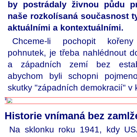
by postrádaly živnou půdu p
naše rozkolísaná současnost ty
aktuálními a kontextuálními.
Chceme-li pochopit kořen
pohnutek, je třeba nahlédnout do
a západních zemí bez establ
abychom byli schopni pojmeno
skutky "západních demokracií" v k
Historie vnímaná bez zamlž
Na sklonku roku 1941, kdy USA