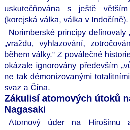
uskutečňována s ještě větším
(korejská válka, válka v Indočíně).
Norimberské principy definovaly „z
„vraždu, vyhlazování, zotročován
během války.“ Z poválečné historie
okázale ignorovány především „vů
ne tak démonizovanými totalitními
svaz a Čína.
Zákulisí atomových útoků n
Nagasaki
Atomový úder na Hirošimu a