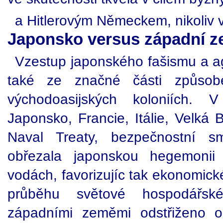
a Hitlerovým Německem, nikoliv 
Japonsko versus západní 
Vzestup japonského fašismu a ag
také ze značné části způso
východoasijských koloniích.
Japonsko, Francie, Itálie, Velká 
Naval Treaty, bezpečnostní s
obřezala japonskou hegemonii 
vodách, favorizujíc tak ekonomic
průběhu světové hospodářsk
západními zeměmi odstřiženo od