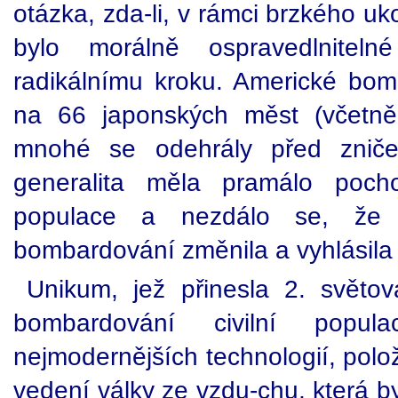
otázka, zda-li, v rámci brzkého uk
bylo morálně ospravedlnitel
radikálnímu kroku. Americké bomb
na 66 japonských měst (včetně
mnohé se odehrály před zniče
generalita měla pramálo pocho
populace a nezdálo se, že
bombardování změnila a vyhlásila 
Unikum, jež přinesla 2. světová
bombardování civilní popu
nejmodernějších technologií, polož
vedení války ze vzdu-chu, která by