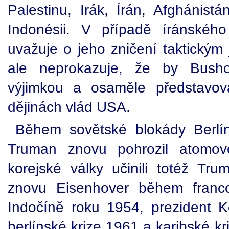
Palestinu, Irák, Írán, Afghánistá
Indonésii. V případě íránskéh
uvažuje o jeho zničení taktickým
ale neprokazuje, že by Busho
výjimkou a osaměle představova
dějinách vlád USA.
Během sovětské blokády Berlí
Truman znovu pohrozil atomov
korejské války učinili totéž Tr
znovu Eisenhover během franco
Indočíně roku 1954, prezident 
berlínské krize 1961 a karibské kr