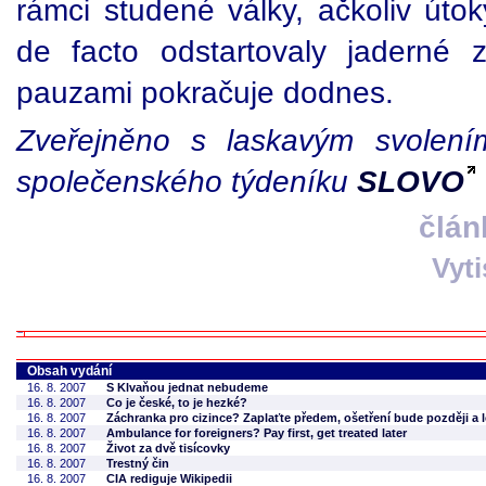
rámci studené války, ačkoliv úto
de facto odstartovaly jaderné 
pauzami pokračuje dodnes.
Zveřejněno s laskavým svolením
společenského týdeníku
SLOVO
člán
Vyt
Obsah vydání
16. 8. 2007
S Klvaňou jednat nebudeme
16. 8. 2007
Co je české, to je hezké?
16. 8. 2007
Záchranka pro cizince? Zaplaťte předem, ošetření bude později a l
16. 8. 2007
Ambulance for foreigners? Pay first, get treated later
16. 8. 2007
Život za dvě tisícovky
16. 8. 2007
Trestný čin
16. 8. 2007
CIA rediguje Wikipedii