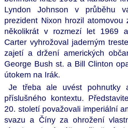
Lyndon Johnson v průběhu vál
prezident Nixon hrozil atomovo
několikrát v rozmezí let 1969 
Carter vyhrožoval jaderným trest
zajetí a držení amerických obč
George Bush st. a Bill Clinton op
útokem na Irák.
Je třeba ale uvést pohnutky 
příslušného kontextu. Představi
20. století považovali imperiální
svazu a Číny za ohrožení vlas