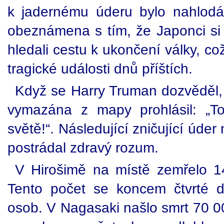
k jadernému úderu bylo nahlodá
obeznámena s tím, že Japonci si 
hledali cestu k ukončení války, co
tragické události dnů příštích.
Když se Harry Truman dozvěděl, 
vymazána z mapy prohlásil: „To
světě!“. Následující zničující úder
postrádal zdravý rozum.
V Hirošimě na místě zemřelo 1
Tento počet se koncem čtvrté 
osob. V Nagasaki našlo smrt 70 000