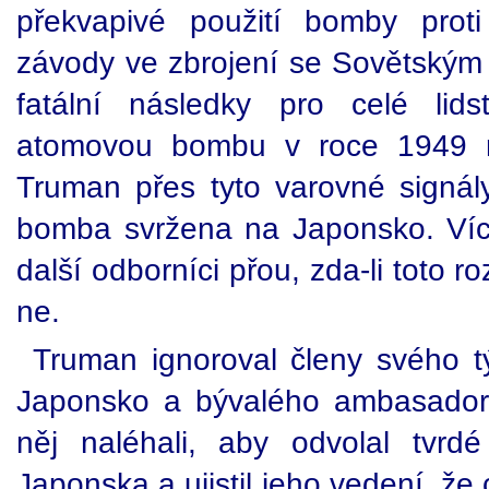
překvapivé použití bomby prot
závody ve zbrojení se Sovětským
fatální následky pro celé lid
atomovou bombu v roce 1949 na
Truman přes tyto varovné signály
bomba svržena na Japonsko. Více 
další odborníci přou, zda-li toto 
ne.
Truman ignoroval členy svého t
Japonsko a bývalého ambasador
něj naléhali, aby odvolal tvrd
Japonska a ujistil jeho vedení, že