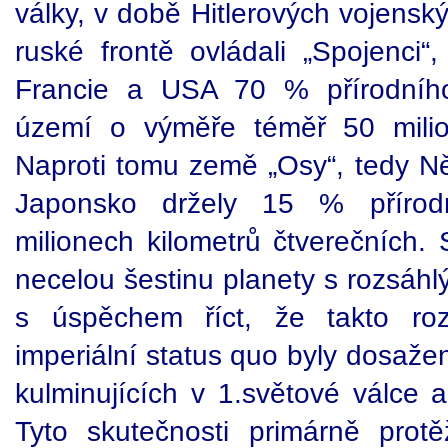
války, v době Hitlerových vojens
ruské frontě ovládali „Spojenci“,
Francie a USA 70 % přírodního 
území o výměře téměř 50 milion
Naproti tomu země „Osy“, tedy Ně
Japonsko držely 15 % přírod
milionech kilometrů čtverečních.
necelou šestinu planety s rozsáhlý
s úspěchem říct, že takto roz
imperiální status quo byly dosažen
kulminujících v 1.světové válce a
Tyto skutečnosti primárně protě