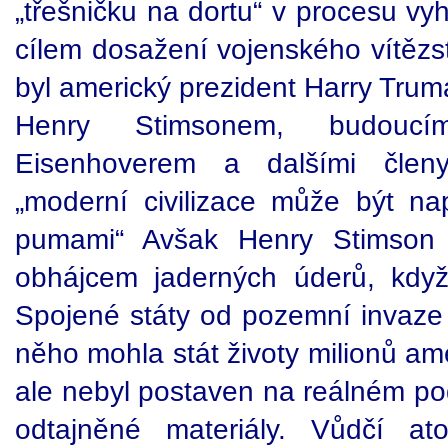
„třešničku na dortu“ v procesu vyh
cílem dosažení vojenského vítězst
byl americký prezident Harry Trum
Henry Stimsonem, budoucí
Eisenhoverem a dalšími členy
„moderní civilizace může být n
pumami“ Avšak Henry Stimson 
obhájcem jaderných úderů, když t
Spojené státy od pozemní invaze 
něho mohla stát životy milionů am
ale nebyl postaven na reálném pod
odtajněné materiály. Vůdčí at