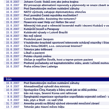
16. 8. 2007
Johann Cook: Svätá zem ako jedna krajina
16. 8. 2007
EU prosazuje alternativní ropovody a plynovody ve snaze zbavit s
16. 8. 2007
Pod Damoklovým mečem nukleární záhuby
16. 8. 2007
NATO východu zahajuje diplomatickou ofenzívu
15. 8. 2007
Proč pomáhá Česká republika mučitelům?
15. 8. 2007
Czech Republic: Assisting the torturers?
15. 8. 2007
Помогите нам! Help us! Helfen Sie uns!
15. 8. 2007
Německý tisk psal o německé boxerské mafii i dezerci Kubáců v u
15. 8. 2007
Kubánští boxeři a Paraguay
15. 8. 2007
Kubánské výsady v Lulově Brazílii
16. 8. 2007
Nic než národ
16. 8. 2007
Poslušná paní Jacques
15. 8. 2007
V kubánsko-brazilské sportovní telenovele scházejí otazníky i šťa
15. 8. 2007
Chce firma DIGIDY, s.r.o. cenzurovat Internet?
15. 8. 2007
Televize jako billboard
15. 8. 2007
Lékaři a pacienti
15. 8. 2007
Polsko chystá změnu
15. 8. 2007
Občan je nejdříve člověk, host a teprve potom pacient
15. 8. 2007
Podivné požadavky od kapitalistického státu, aneb I učitelé moho
16. 8. 2007
Praha očima Uwe Ladwiga
Írán
16. 8. 2007
Pod Damoklovým mečem nukleární záhuby
14. 8. 2007
Ahmadinedžad vyhodil dva ministry
10. 8. 2007
Spolupráce Číny, Kanady a Íránu aneb jak se dělá politika
9. 8. 2007
Irán má ropu, Severní Korea umí rafinovat
8. 8. 2007
Šanghajská organizace spolupráce uspořádala vojenské cvičení -
6. 8. 2007
Irán, plyn a Shell - co vadí USA
31. 7. 2007
Amerika prodá na Blízký východ obrovské množství zbraní
13. 7. 2007
Teherán jako hlavní město Iráku