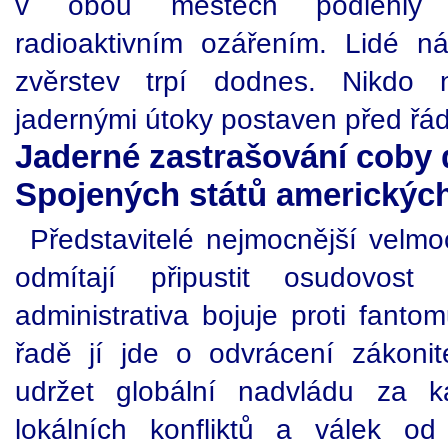
v obou městech podlehly 
radioaktivním ozářením. Lidé ná
zvěrstev trpí dodnes. Nikdo 
jadernými útoky postaven před řá
Jaderné zastrašování coby 
Spojených států americkýc
Představitelé nejmocnější velmoc
odmítají připustit osudovost
administrativa bojuje proti fanto
řadě jí jde o odvrácení zákoni
udržet globální nadvládu za 
lokálních konfliktů a válek o