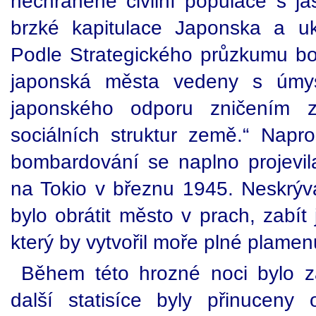
nechráněné civilní populace s 
brzké kapitulace Japonska a uk
Podle Strategického průzkumu b
japonská města vedeny s úmys
japonského odporu zničením z
sociálních struktur země.“ Napro
bombardování se naplno projevil
na Tokio v březnu 1945. Neskr
bylo obrátit město v prach, zabí
který by vytvořil moře plné plamen
Během této hrozné noci bylo z
další statisíce byly přinuceny