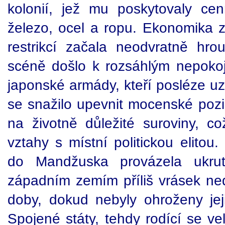
kolonií, jež mu poskytovaly ce
železo, ocel a ropu. Ekonomika 
restrikcí začala neodvratně hrou
scéně došlo k rozsáhlým nepokoj
japonské armády, kteří posléze u
se snažilo upevnit mocenské po
na životně důležité suroviny, což
vztahy s místní politickou elitou
do Mandžuska provázela ukrut
západním zemím příliš vrásek ned
doby, dokud nebyly ohroženy jej
Spojené státy, tehdy rodící se v