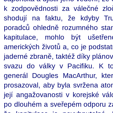
k zodpovědnosti za válečné zloč
shodují na faktu, že kdyby T
poradců ohledně rozumného stan
kapitulace, mohlo být ušetř
amerických životů a, co je podsta
jaderné zbraně, taktéž díky plán
svazu do války v Pacifiku. K to
generál Dougles MacArthur, kte
prosazoval, aby byla svržena at
její angažovanosti v korejské vál
po dlouhém a sveřepém odporu z