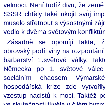
velmoci. Není tudíž divu, že zem
SSSR chtěly také ukojit svůj imp
muselo střetnout s výsostnými zá
vedlo k dvěma světovým konfliktů
Zásadně se opomíjí fakta, ž
obrovský podíl viny na rozpoután
barbarství 1.světové války, tak
Německa po 1. světové válce d
sociálním chaosem Výmarsk
hospodářská krize zde vytvořil
vzestup nacistů k moci. Taktéž po
ve skutečnosti tkvěla v čilém by