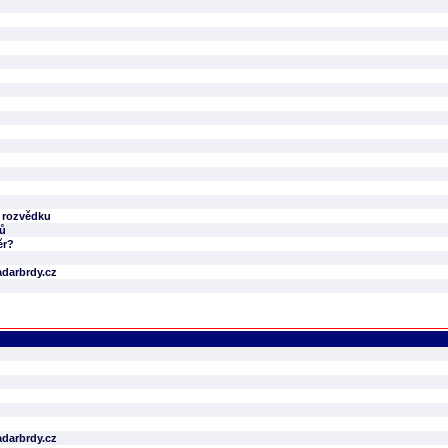
u rozvědku
ků
ěr?
darbrdy.cz
darbrdy.cz