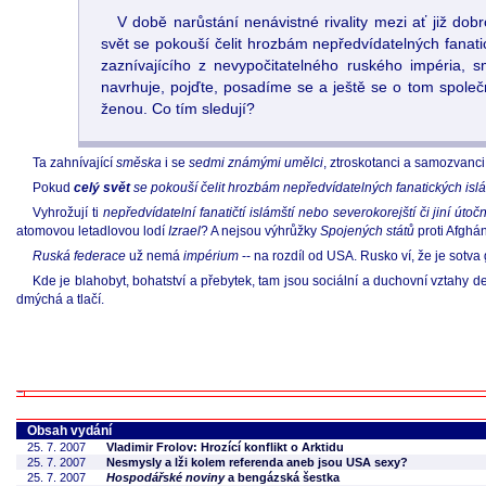
V době narůstání nenávistné rivality mezi ať již dob
svět se pokouší čelit hrozbám nepředvídatelných fanati
zaznívajícího z nevypočitatelného ruského impéria,
navrhuje, pojďte, posadíme se a ještě se o tom spole
ženou. Co tím sledují?
Ta zahnívající
směska
i se
sedmi známými umělci
, ztroskotanci a samozvanci,
Pokud
celý svět
se pokouší čelit hrozbám nepředvídatelných fanatických isl
Vyhrožují ti
nepředvídatelní fanatičtí islámští nebo severokorejští či jiní útočn
atomovou letadlovou lodí
Izrael
? A nejsou výhrůžky
Spojených států
proti Afghán
Ruská federace
už nemá
impérium
-- na rozdíl od USA. Rusko ví, že je sot
Kde je blahobyt, bohatství a přebytek, tam jsou sociální a duchovní vztahy de
dmýchá a tlačí.
Obsah vydání
25. 7. 2007
Vladimir Frolov: Hrozící konflikt o Arktidu
25. 7. 2007
Nesmysly a lži kolem referenda aneb jsou USA sexy?
25. 7. 2007
Hospodářské noviny
a bengázská šestka