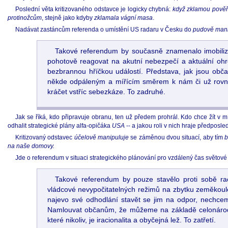
Poslední věta kritizovaného odstavce je logicky chybná:
když zklamou pověře
protinožcům
, stejně jako kdyby
zklamala vágní masa
.
Nadávat zastáncům referenda o umístění US radaru v Česku do
pudově man
Takové referendum by současně znamenalo imobilizac
pohotově reagovat na akutní nebezpečí a aktuální ohr
bezbrannou hříčkou událostí. Představa, jak jsou ob
někde odpáleným a mířícím směrem k nám či už rovn
kráčet vstříc sebezkáze. To zadruhé.
Jak se říká, kdo připravuje obranu, ten už předem prohrál. Kdo chce žít v mí
odhalit strategické plány alfa-opičáka
USA
-- a jakou roli v nich hraje předposle
Kritizovaný odstavec
účelově manipuluje
se záměnou dvou situací, aby tím
b
na naše domovy.
Jde o referendum v situaci strategického plánování pro vzdálený čas světov
Takové referendum by pouze stavělo proti sobě racio
vládcové nevypočitatelných režimů na zbytku zeměkou
najevo své odhodlání stavět se jim na odpor, nechceme
Namlouvat občanům, že můžeme na základě celonárodního
které nikoliv, je iracionalita a obyčejná lež. To zatřetí.