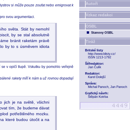
Autoři
Bystrov
si může pouze zoufat nebo emigrovat k
Vzkaz redakci
t pro svou argumentaci.
OSBL
ního světa. Stát by nemohl
Stanovy OSBL
scit, by se stal absolutně
máme bránit raketám právě
Tiráž
o by to s úsměvem idiota
Britské listy
http://www.blisty.cz/
ISSN 1213-1792
Šéfredaktor:
cí se v opičí tlupě. Vskutku by pomohlo veřejně
Jan Čulík
Redaktor:
Karel Dolejší
pálené rakety míří k nám
a
už rovnou dopadají
Správa:
Michal Panoch, Jan Panoch
Grafický návrh:
Štěpán Kotrba
 jich je na světě, všichni
ovat tím, že budeme dávat
výplod potřeštěného mozku.
na které budou útočit a na