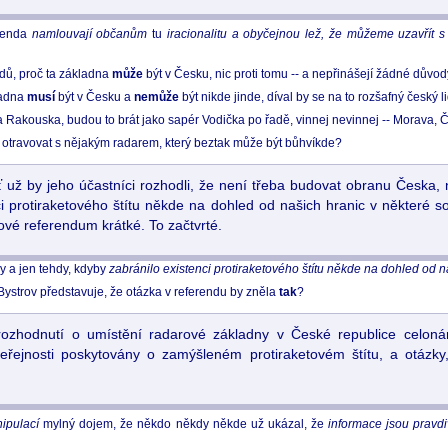
renda
namlouvají občanům
tu
iracionalitu a obyčejnou lež, že můžeme uzavřít s 
dů, proč ta základna
může
být v Česku, nic proti tomu -- a nepřinášejí žádné důvod
ladna
musí
být v Česku a
nemůže
být nikde jinde, díval by se na to rozšafný český li
 Rakouska, budou to brát jako sapér Vodička po řadě, vinnej nevinnej -- Morava, Če
bec otravovat s nějakým radarem, který beztak může být bůhvíkde?
už by jeho účastníci rozhodli, že není třeba budovat obranu Česka, n
ci protiraketového štítu někde na dohled od našich hranic v některé sou
kové referendum krátké. To začtvrté.
y a jen tehdy, kdyby
zabránilo existenci protiraketového štítu někde na dohled od 
Bystrov představuje, že otázka v referendu by zněla
tak
?
 rozhodnutí o umístění radarové základny v České republice celon
veřejnosti poskytovány o zamýšleném protiraketovém štítu, a otázk
ipulací
mylný dojem, že někdo někdy někde už ukázal, že
informace jsou pravd