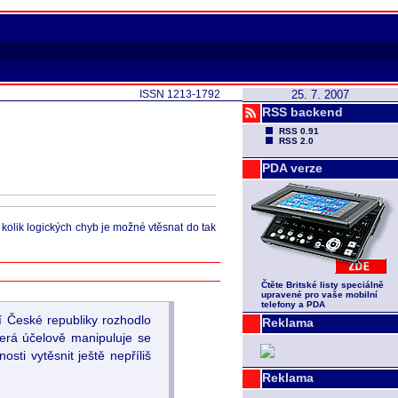
ISSN 1213-1792
25. 7. 2007
RSS backend
RSS 0.91
RSS 2.0
PDA verze
, kolik logických chyb je možné vtěsnat do tak
Čtěte Britské listy speciálně
upravené pro vaše mobilní
telefony a PDA
 České republiky rozhodlo
Reklama
terá účelově manipuluje se
i vytěsnit ještě nepříliš
Reklama