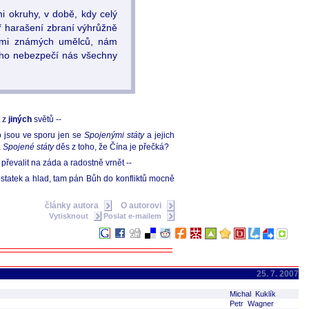
mi okruhy, v době, kdy celý
ář harašení zbraní výhrůžně
sedmi známých umělců, nám
kého nebezpečí nás všechny
t z
jiných
světů --
o jsou ve sporu jen se
Spojenými státy
a jejich
á
Spojené státy
děs z toho, že Čína je přečká?
 převalit na záda a radostně vrnět --
dostatek a hlad, tam pán Bůh do konfliktů mocně
články autora
O autorovi
Vytisknout
Poslat e-mailem
25. 7. 2007
Michal Kuklík
Petr Wagner