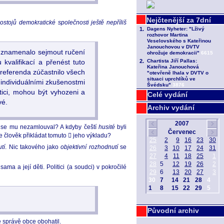
ostojů demokratické společnosti ještě nepříliš
ž znamenalo sejmout ručení
valifikací a přenést tuto
eferenda zúčastnilo všech
individuálními zkušenostmi
tici, mohou být vyhozeni a
Celé vydání
vé.
Archiv vydání
by se mu nezamlouval? A kdyby čeští
husité
byli
ůže člověk přikládat tomuto  jeho výkladu?
tí
. Nic takového jako
objektivní rozhodnutí
se
 a její děti. Politici (a soudci) v pokročilé
Původní archiv
e správě obce obohatil.