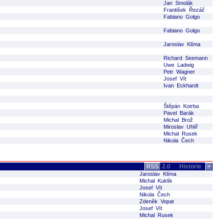
Jan Smolák
František Řezáč
Fabiano Golgo
Fabiano Golgo
Jaroslav Klíma
Richard Seemann
Uwe Ladwig
Petr Wagner
Josef Vít
Ivan Eckhardt
Štěpán Kotrba
Pavel Barák
Michal Brož
Miroslav Uhlíř
Michal Rusek
Nikola Čech
RSS
2.0
Historie
>
Jaroslav Klíma
Michal Kuklík
Josef Vít
Nikola Čech
Zdeněk Vopat
Josef Vít
Michal Rusek