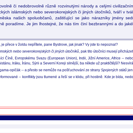
rovolně či nedobrovolně různě rozvinutými národy a celými civilizační
ckých islámských nebo severokorejských či jiných útočníků, tváří v tv
 směska našich spoluobčanů, zaštiťující se jako nárazníky jmény 
čně poradíme. Je jim lhostejné, že nás tím činí bezbrannými a do ja
 je přece v žoldu nepřítele, pane Bystrove, jak jinak? Vy jste to nepoznal?
ámských nebo severokorejských či jiných útočníků
, pak tito útočníci musejí přicháze
íci
Číně, Evropskému Svazu (European Union), Indii, Jižní Americe, Africe -- neb
istánu, Iráku, Íránu, Sýrii a Severní Koreji silnější, ba někde už praktičtější? Nesvír
va gama-opičák -- a přesto se nemůže na pošťuchování ze strany
Spojených států
jen
formované -- konflikty jsou tlumené a řeší se v klidu, při hostině. Kde je bída, ne