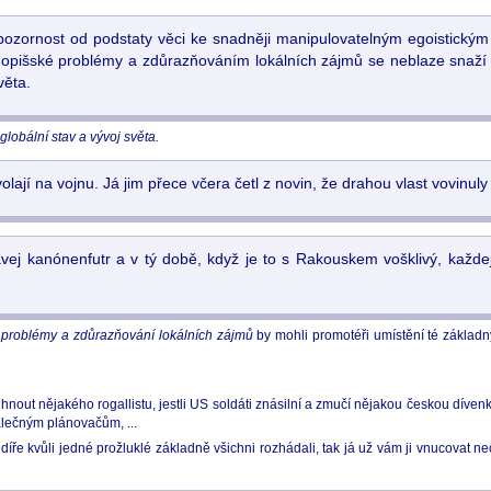
pozornost od podstaty věci ke snadněji manipulovatelným egoistickým
opišské problémy a zdůrazňováním lokálních zájmů se neblaze snaží 
věta.
lobální stav a vývoj světa.
olají na vojnu. Já jim přece včera četl z novin, že drahou vlast vovinul
ravej kanónenfutr a v tý době, když je to s Rakouskem vošklivý, každ
 problémy a zdůrazňování lokálních zájmů
by mohli promotéři umístění té základ
hnout nějakého rogallistu, jestli US soldáti znásilní a zmučí nějakou českou dívenk
 válečným plánovačům, ...
 díře kvůli jedné prožluklé základně všichni rozhádali, tak já už vám ji vnucovat