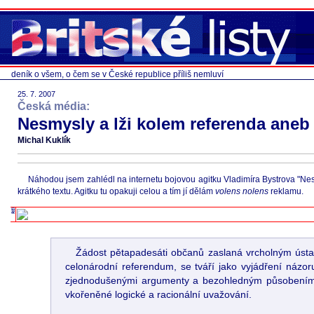
deník o všem, o čem se v České republice příliš nemluví
25. 7. 2007
Česká média:
Nesmysly a lži kolem referenda aneb
Michal Kuklík
Náhodou jsem zahlédl na internetu bojovou agitku Vladimíra Bystrova "Nes
krátkého textu. Agitku tu opakuji celou a tím jí dělám
volens nolens
reklamu.
Žádost pětapadesáti občanů zaslaná vrcholným ústa
celonárodní referendum, se tváří jako vyjádření názoru
zjednodušenými argumenty a bezohledným působením na
vkořeněné logické a racionální uvažování.