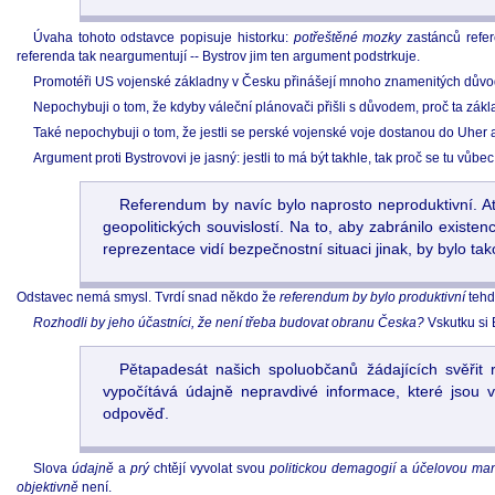
Úvaha tohoto odstavce popisuje historku:
potřeštěné mozky
zastánců refe
referenda tak neargumentují -- Bystrov jim ten argument podstrkuje.
Promotéři US vojenské základny v Česku přinášejí mnoho znamenitých důvo
Nepochybuji o tom, že kdyby váleční plánovači přišli s důvodem, proč ta zák
Také nepochybuji o tom, že jestli se perské vojenské voje dostanou do Uher a
Argument proti Bystrovovi je jasný: jestli to má být takhle, tak proč se tu vů
Referendum by navíc bylo naprosto neproduktivní. Ať 
geopolitických souvislostí. Na to, aby zabránilo existen
reprezentace vidí bezpečnostní situaci jinak, by bylo ta
Odstavec nemá smysl. Tvrdí snad někdo že
referendum by bylo produktivní
tehd
Rozhodli by jeho účastníci, že není třeba budovat obranu Česka?
Vskutku si 
Pětapadesát našich spoluobčanů žádajících svěřit
vypočítává údajně nepravdivé informace, které jsou 
odpověď.
Slova
údajně
a
prý
chtějí vyvolat svou
politickou demagogií
a
účelovou man
objektivně
není.