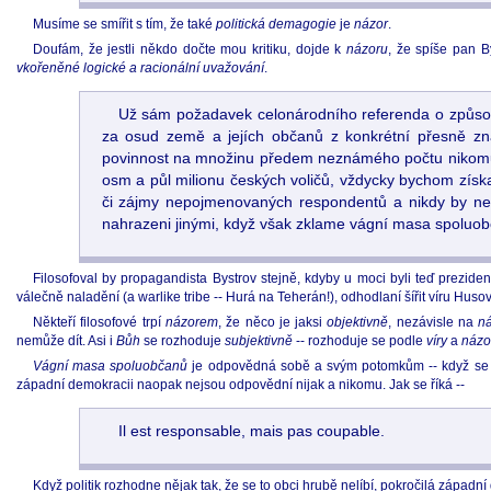
Musíme se smířit s tím, že také
politická demagogie
je
názor
.
Doufám, že jestli někdo dočte mou kritiku, dojde k
názoru
, že spíše pan 
vkořeněné logické a racionální uvažování
.
Už sám požadavek celonárodního referenda o způsobu
za osud země a jejích občanů z konkrétní přesně zn
povinnost na množinu předem neznámého počtu nikomu 
osm a půl milionu českých voličů, vždycky bychom získa
či zájmy nepojmenovaných respondentů a nikdy by nešl
nahrazeni jinými, když však zklame vágní masa spoluo
Filosofoval by propagandista Bystrov stejně, kdyby u moci byli teď prezid
válečně naladění (a warlike tribe -- Hurá na Teherán!), odhodlaní šířit víru Husov
Někteří filosofové trpí
názorem
, že něco je jaksi
objektivně
, nezávisle na
n
nemůže dít. Asi i
Bůh
se rozhoduje
subjektivně
-- rozhoduje se podle
víry
a
názo
Vágní masa spoluobčanů
je odpovědná sobě a svým potomkům -- když se roz
západní demokracii naopak nejsou odpovědní nijak a nikomu. Jak se říká --
Il est responsable, mais pas coupable.
Když politik rozhodne nějak tak, že se to obci hrubě nelíbí, pokročilá západ