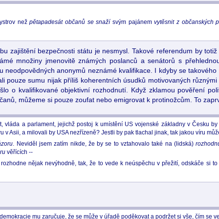
Bystrov než
pětapadesát občanů se snaží
svým pajánem
vytěsnit z občanských p
 zajištění bezpečnosti státu je nesmysl. Takové referendum by toti
ámé množiny jmenovitě známých poslanců a senátorů s přehlednou k
neodpovědných anonymů neznámé kvalifikace. I kdyby se takového r
li pouze sumu nijak příliš koherentních úsudků motivovaných různými 
o o kvalifikované objektivní rozhodnutí. Když zklamou pověření poli
bčanů, můžeme si pouze zoufat nebo emigrovat k protinožcům. To zapr
ent, vláda a parlament, jejichž postoj k umístění US vojenské základny v Česku 
u v Asii, a milovali by USA nezřízeně? Jestli by pak tlachal jinak, tak jakou víru m
ázoru
. Neviděl jsem zatím nikde, že by se to vztahovalo také na (lidská)
rozhodnu
ru
věřících --
hodne nějak nevýhodně, tak, že to vede k neúspěchu v přežití, odskáče si to sama
ní demokracie mu zaručuje, že se může v úřadě poděkovat a podržet si vše, čím se v