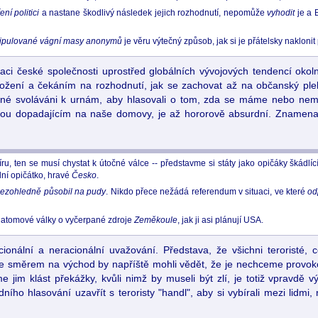
ní politici
a nastane škodlivý následek jejich rozhodnutí, nepomůže
vyhodit
je a 
ipulované vágní masy anonymů
je věru výtečný způsob, jak si je přátelsky nakloni
i české společnosti uprostřed globálních vývojových tendencí okol
ožení a čekáním na rozhodnutí, jak se zachovat až na občanský plebi
čané svoláváni k urnám, aby hlasovali o tom, zda se máme nebo ne
ou dopadajícím na naše domovy, je až hororově absurdní. Znamenal
ru, ten se musí chystat k útočné válce -- představme si státy jako opičáky škádlí
dní opičátko, hravé
Česko
.
ezohledně působil na pudy
. Nikdo přece nežádá referendum v situaci, ve které
od
é atomové války o vyčerpané zdroje
Zeměkoule
, jak ji asi plánují USA.
nální a neracionální uvažování. Představa, že všichni teroristé, co
le směrem na východ by napříště mohli vědět, že je nechceme provok
 jim klást překážky, kvůli nimž by museli být zlí, je totiž vpravdě 
 hlasování uzavřít s teroristy "handl", aby si vybírali mezi lidmi, 