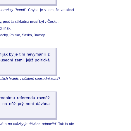
teroristy "handl"
. Chyba je v tom, že zastánci
y, proč ta základna
musí
být v Česku.
d jinak.
chy, Polsko, Sasko, Bavory, ...
ijak by je tím nevymanili z
sední zemi, jejíž politická
našich hranic v některé sousední zemi?
árodnímu referendu rovněž
y, na něž prý není dávána
ivé
a
na otázky je dávána odpověď
. Tak to ale