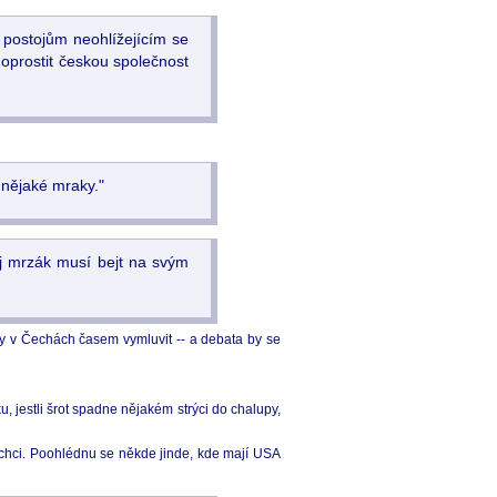
 postojům neohlížejícím se
oprostit českou společnost
y nějaké mraky."
ej mrzák musí bejt na svým
ny v Čechách časem vymluvit -- a debata by se
u, jestli šrot spadne nějakém strýci do chalupy,
 nechci. Poohlédnu se někde jinde, kde mají USA