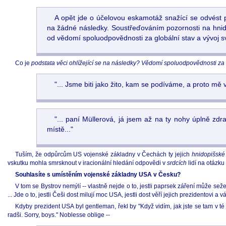
A opět jde o účelovou eskamotáž snažící se odvést 
na žádné následky. Soustřeďováním pozornosti na hnid
od vědomí spoluodpovědnosti za globální stav a vývoj s
Co je
podstata věci ohlížející se na následky? Vědomí spoluodpovědnosti za g
"... Jsme biti jako žito, kam se podíváme, a proto mě v
"... paní Müllerová, já jsem až na ty nohy úplně zd
místě..."
Tuším, že odpůrcům US vojenské základny v Čechách ty jejich
hnidopišské
vskutku mohla smrsknout v iracionální hledání odpovědi v
srdcích
lidí na otázku
Souhlasíte s umístěním vojenské základny USA v Česku?
V tom se Bystrov nemýlí -- vlastně nejde o to, jestli paprsek záření může seže
... Jde o to, jestli Češi dost milují moc USA, jestli dost věří jejich prezidentovi a
Kdyby prezident USA byl gentleman, řekl by "Když vidím, jak jste se tam v té
radši. Sorry, boys." Noblesse oblige --