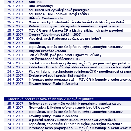
25. 7. 2007
Buď free
25. 7. 2007
Buď svobodný!
25. 7. 2007
YouTube/CNN vytvářejí nové paradigma
25. 7. 2007
YouTube a CNN - opravdu nový začátek?
25. 7. 2007
Utíkají z Castrova nebe...
25. 7. 2007
Osm amerických studentů získalo lékařské doktoráty na Kubě
25. 7. 2007
Referendum by se mělo vyjádřit k morálnímu aspektu radaru
25. 7. 2007
MZV ČR nezná Ústavu ČR a Listinu základních práv a svobod
25. 7. 2007
George Tabori mrtev (1914 -- 2007)
25. 7. 2007
Více dětí, aneb Radostná zpráva, ale pro koho?
25. 7. 2007
Doping
25. 7. 2007
Topolánku, co nás ochrání před ruskými jadernými raketami?
25. 7. 2007
Utrpení mladého Radara
25. 7. 2007
Jak ví Přibáň, jaké jsou proti Lugovému důkazy?
25. 7. 2007
Jen čtyřnásobně větší emise CO2
24. 7. 2007
Jen tak mimochodem vyšlo najevo, že Spyra pracoval pro polsko
24. 7. 2007
Základna v Brdech: Čínský ohlas očima washingtonských analyti
24. 7. 2007
Plug-in hybridní technologie pohřbena ČTK - neodbornost či zám
24. 7. 2007
Exekuce vyžadují preciznější pravidla
24. 7. 2007
Informace nebo propaganda? -- MZV ČR informuje o webu www.ra
24. 7. 2007
Továrny hrůzy: Made in America
Americká protiraketová základna v České republice
25. 7. 2007
Referendum by se mělo vyjádřit k morálnímu aspektu radaru
25. 7. 2007
Nesmysly a lži kolem referenda aneb jsou USA sexy?
25. 7. 2007
Topolánku, co nás ochrání před ruskými jadernými raketami?
24. 7. 2007
Továrny hrůzy: Made in America
24. 7. 2007
O použití radaru v Brdech budou rozhodovat Američané
24. 7. 2007
Topolánku, co ochrání ČR před ruskými jadernými raketami?
24. 7. 2007
Informace nebo propaganda? -- MZV ČR informuje o webu www.ra