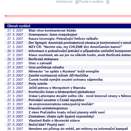
Vytisknout
Poslat e-mailem
Obsah vydání
27. 3. 2007
Blair chce bombardovat Súdán
27. 3. 2007
Greenpeace: Jsme znepokojeni
27. 3. 2007
Kauza Uzunoglu: Pokračující řetězec taškařic
27. 3. 2007
Der Spiegel: Americká protiraketová obrana je kontroverzní v mn
27. 3. 2007
MZV ČR: "Nechte nás, my CHCEME lézt Američanům kamsi!"
26. 3. 2007
Informace o pokračování jednání o případném umístění kompone
27. 3. 2007
Klaus souhlasil, ale asi jen na několik hodin, aneb Berlínská deklar
26. 3. 2007
Berlínská deklarace
27. 3. 2007
Otec v zahradě
27. 3. 2007
Unie potřebuje odvahu
27. 3. 2007
Německo "se spiklo s Ruskem" kvůli energiím
27. 3. 2007
Zemřel rozhlasový režisér Jiří Horčička
27. 3. 2007
Čunek hodlá vymýtit soudní ochranu nájemníka
27. 3. 2007
Perly sviním
27. 3. 2007
Ještě jednou o Mongolech v Blansku
27. 3. 2007
Konfuciův ústav a lidskoprávní globalizace
27. 3. 2007
Oskar Lafontaine dosáhl svého cíle - nové levicové strany v Něme
27. 3. 2007
Pohrdání soudem v České republice
27. 3. 2007
Je environmentalista nebezpečný levičák?
27. 3. 2007
Klausův antiekologismus
27. 3. 2007
Z oken Pražského hradu ničení planety vidět není
27. 3. 2007
Zimbabwe: vítejte zpět špatné vzpomínky!
27. 3. 2007
Vlastimil Balín o Mostecké stávce
27. 3. 2007
Noční klid? Pouhý sen!
26. 3. 2007
Nemáme ani přístup do médií, ani miliony na informační kampaň