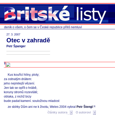
deník o všem, o čem se v České republice příliš nemluví
27. 3. 2007
Otec v zahradě
Petr Španger
Kus kouřící hlíny, ploty;
za ostnatým drátem:
jeho nejmilejší vězení.
Jen tak se opřít o hrábě,
koruny stromů rozevláté;
oblaka, z nichž brzy
bude padat kamení. souloživou mladost
ze sbírky Dům ani ne k životu, Weles 2004 vybral
Petr Štengl
články autora
O autorovi